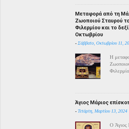
υπόλοιπο
πόλεμο π
Μεταφορά από τη Μάλ
και αντί
Ζωοποιού Σταυρού του
η απάντη
Φιλερμίου και το δεξί
αντίστασ
Οκτωβρίου
άρχισαν 
-
Σάββατο, Οκτωβρίου 11, 2
επιδίδον
κατάστασ
Η μεταφο
Τραπεζού
Ζωοποιού
Χρύσανθο
Φιλερμίο
του επέτ
Αγίου Ιω
φυλάσσον
Τάγματος
Ιππότες 
Άγιος Μάριος επίσκο
Ναπολέον
-
Τετάρτη, Μαρτίου 13, 2024
Ιππότες 
Κανονισμ
O Άγιος 
χριστιαν