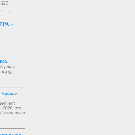
 325
ίος
ν ή
αυτά
ς
 στα
ΕΡΑ »
ου
ε σε
αού
πύρου
 ΙΚΑ
 Σερρών,
 αρχής,
ριβώς
γές
εί
ν Ηρώων
ηφάνειας
 2026, στα
τών του ήρωα
..
ισμός για