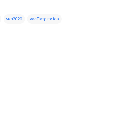
νεα2020
νεαΠετριτσίου