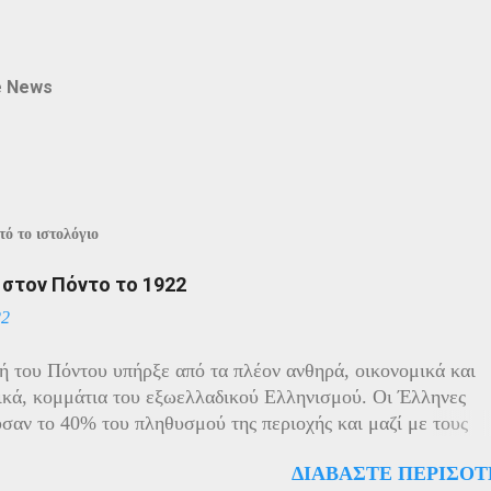
e News
ό το ιστολόγιο
ί στον Πόντο το 1922
22
ή του Πόντου υπήρξε από τα πλέον ανθηρά, οικονομικά και
ικά, κομμάτια του εξωελλαδικού Ελληνισμού. Οι Έλληνες
σαν το 40% του πληθυσμού της περιοχής και μαζί με τους
ς πρωταγωνιστούσαν στην οικονομική ζωή της. Ο πληθυσμό
ΔΙΑΒΆΣΤΕ ΠΕΡΙΣΌΤ
ίχε και αυτός στη διάρκεια του πολέμου την ίδια τύχη με τον