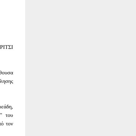
ΡΙΤΣΙ
ίθουσα
όλησης
ρεάδη,
" του
πό τον