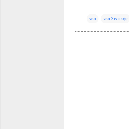
νεα
νεα Σιντικής