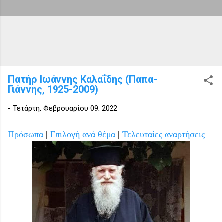
Πατήρ Ιωάννης Καλαΐδης (Παπα-
Γιάννης, 1925-2009)
-
Τετάρτη, Φεβρουαρίου 09, 2022
Πρόσωπα
|
Επιλογή ανά θέμα
|
Τελευταίες αναρτήσεις