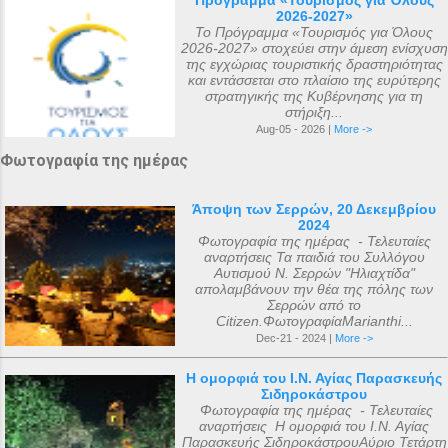
Πρόγραμμα «Τουρισμός για Όλους
μεταγενέστερες πηγές ιστορικών ήταν ο
2026-2027»
αριθμός 318. Ο Ευσέβιος της Καισαρείας
Το Πρόγραμμα «Τουρισμός για Όλους
2026-2027» στοχεύει στην άμεση ενίσχυση
τους αριθμεί 250, ο Αθανάσιος
της εγχώριας τουριστικής δραστηριότητας
Αλεξανδρείας 318, και ο Ευστάθιος Α...
και εντάσσεται στο πλαίσιο της ευρύτερης
στρατηγικής της Κυβέρνησης για τη
στήριξη...
Aug-05 - 2026 |
More ->
Φωτογραφία της ημέρας
Άποψη των Σερρών, 20 Δεκεμβρίου
2024
Φωτογραφία της ημέρας - Τελευταίες
αναρτήσεις Τα παιδιά του Συλλόγου
Αυτισμού Ν. Σερρών "Ηλιαχτίδα"
απολαμβάνουν την θέα της πόλης των
Σερρών από το
Citizen.ΦωτογραφίαMarianthi...
Dec-21 - 2024 |
More ->
Η ομορφιά του Ι.Ν. Αγίας Παρασκευής
Σιδηροκάστρου
Φωτογραφία της ημέρας - Τελευταίες
αναρτήσεις Η ομορφιά του Ι.Ν. Αγίας
Παρασκευής ΣιδηροκάστρουΑύριο Τετάρτη