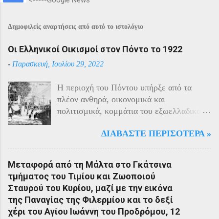
<-----Google News
Δημοφιλείς αναρτήσεις από αυτό το ιστολόγιο
Οι Ελληνικοί Οικισμοί στον Πόντο το 1922
-
Παρασκευή, Ιουλίου 29, 2022
Η περιοχή του Πόντου υπήρξε από τα
πλέον ανθηρά, οικονομικά και
πολιτισμικά, κομμάτια του εξωελλαδικού
Ελληνισμού. Οι Έλληνες αποτελούσαν το
ΔΙΑΒΆΣΤΕ ΠΕΡΙΣΌΤΕΡΑ »
40% του πληθυσμού της περιοχής και μαζί
με τους Αρμένιους πρωταγωνιστούσαν
στην οικονομική ζωή της. Ο πληθυσμός
Μεταφορά από τη Μάλτα στο Γκάτσινα
του Πόντου είχε και αυτός στη διάρκεια
τμήματος του Τιμίου και Ζωοποιού
του πολέμου την ίδια τύχη με τον
Σταυρού του Κυρίου, μαζί με την εικόνα
υπόλοιπο μικρασιατικό πληθυσμό. Με την
της Παναγίας της Φιλερμίου και το δεξί
είσοδο της Τουρκίας στον πόλεμο
χέρι του Αγίου Ιωάννη του Προδρόμου, 12
πραγματοποιήθηκαν εκκενώσεις οικισμών,