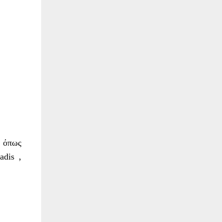
ι όπως
adis ,