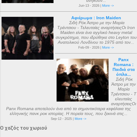
ανήκουν...
Jun-13 - 2026 |
More ->
Αφιέρωμα : Iron Maiden
Σιδή Ρόκ Άστρο με την Μαρία
Τρέντσιου - Τελευταίες αναρτήσειςΟι Iron
Maiden είναι ένα αγγλικό heavy metal
συγκρότημα, που ιδρύθηκε στο Leyton του
Ανατολικού Λονδίνου το 1975 από τον...
Feb-09 - 2026 |
More ->
Panx
Romana :
Παιδιά στα
όπλα...
Σιδή Ρόκ
Άστρο με την
Μαρία
Τρέντσιου - Τ
ελευταίες
αναρτήσειςΟι
Panx Romana αποτελούν ένα από τα σημαντικότερα κεφάλαια της
ελληνικής πανκ ροκ ιστορίας. Η πορεία τους, που ξεκινά στις...
Sep-12 - 2025 |
More ->
Ο χαζός του χωριού