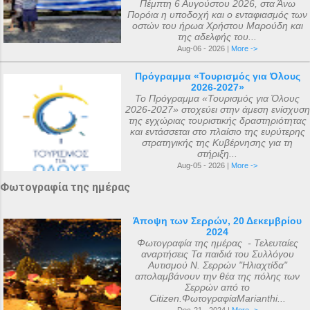
Πέμπτη 6 Αυγούστου 2026, στα Άνω
αριθμός των μελών της συνόδου, με βάση
Πορόια η υποδοχή και ο ενταφιασμός των
οστών του ήρωα Χρήστου Μαρούδη και
τις διαθέσιμες πηγές, δεν μπορεί να
της αδελφής του...
καθοριστεί ακριβώς ακόμα και σήμερα. Ο
Aug-06 - 2026 |
More ->
αριθμός που επικράτησε από
Πρόγραμμα «Τουρισμός για Όλους
μεταγενέστερες πηγές ιστορικών ήταν ο
2026-2027»
αριθμός 318. Ο Ευσέβιος της Καισαρείας
Το Πρόγραμμα «Τουρισμός για Όλους
2026-2027» στοχεύει στην άμεση ενίσχυση
τους αριθμεί 250, ο Αθανάσιος
της εγχώριας τουριστικής δραστηριότητας
Αλεξανδρείας 318, και ο Ευστάθιος Α...
και εντάσσεται στο πλαίσιο της ευρύτερης
στρατηγικής της Κυβέρνησης για τη
στήριξη...
Aug-05 - 2026 |
More ->
Φωτογραφία της ημέρας
Άποψη των Σερρών, 20 Δεκεμβρίου
2024
Φωτογραφία της ημέρας - Τελευταίες
αναρτήσεις Τα παιδιά του Συλλόγου
Αυτισμού Ν. Σερρών "Ηλιαχτίδα"
απολαμβάνουν την θέα της πόλης των
Σερρών από το
Citizen.ΦωτογραφίαMarianthi...
Dec-21 - 2024 |
More ->