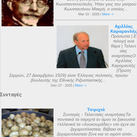
Κωνσταντινούπολη. Ήταν γιος του γιατρού
Κωνσταντίνου Μακρή, ο οποίος...
Mar-15 - 2026 |
More ->
Αχιλλέας
Καραμανλής
Πρόσωπα | Ε
πιλογή ανά
θέμα | Τελευτ
αίες
αναρτήσειςΟ
Αχιλλέας
Καραμανλής
(Πρώτη
Σερρών, 27 Δεκεμβρίου 1929) είναι Έλληνας πολιτικός, πρώην
βουλευτής της Εθνικής Ριζοσπαστικής...
Dec-27 - 2025 |
More ->
Συνταγές
Τσιριχτά
Συνταγές - Τελευταίες αναρτήσειςΤα
ποντιακά τα τσιριχτά έν άμον τα ξακουστά
τ'ελλενικά τα «λουκουμάδες» ντο έχνε σα
ζαχαροπλαστεία. Βέβαια σα
ζαχαροπλαστεία ξ̌ύνε και το σιρόπ απάν...