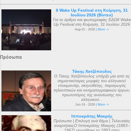
8 Wake Up Festival στη Κοίμηση, 31
Ιουλίου 2026 (Βίντεο)
Για το άρθρο και φωτογραφίες ΕΔΩ8 Wake
Up Festival στη Κοίμηση, 31 Ιουλίου 2026
Aug-01 - 2026 |
More ->
Πρόσωπα
Τάκης Χατζόπουλος
Ο Τάκης Χατζόπουλος υπήρξε μία από τις
σημαντικότερες μορφές του ελληνικού
ντοκιμαντέρ, σκηνοθέτης, παραγωγός
τηλεοπτικών και κινηματογραφικών έργων,
πρωτοπόρος της ανανέωσης του
ελληνικού...
Jun-16 - 2026 |
More ->
Ιπποκράτης Μακρής
Πρόσωπα | Επιλογή ανά θέμα | Τελευταίες
αναρτήσειςΟ Ιπποκράτης Μακρής (1883–
1967) γεννήθηκε το 1883 στην