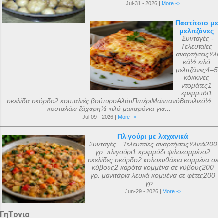
Jul-31 - 2026 |
More ->
Παστίτσιο με
μελιτζάνες
Συνταγές -
Τελευταίες
αναρτήσειςΥλι
κά½ κιλό
μελιτζάνες4–5
κόκκινες
ντομάτες1
κρεμμύδι1
σκελίδα σκόρδο2 κουταλιές βούτυροΑλάτιΠιπέριΜαϊντανόΒασιλικό½
κουταλάκι ζάχαρη½ κιλό μακαρόνια για...
Jul-09 - 2026 |
More ->
Πλιγούρι με λαχανικά
Συνταγές - Τελευταίες αναρτήσειςΥλικά200
γρ. πλιγούρι1 κρεμμύδι ψιλοκομμένο2
σκελίδες σκόρδο2 κολοκυθάκια κομμένα σε
κύβους2 καρότα κομμένα σε κύβους200
γρ. μανιτάρια λευκά κομμένα σε φέτες200
γρ....
Jun-29 - 2026 |
More ->
ΓηΤονια