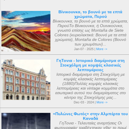
Βίνικουνκα, το βουνό με τα επτά
χρώματα, Περού
Βίνικουνκα, το βουνό με τα επτά χρώματα,
ΠερούΤο Βίνικουνκα, ή Ουινικούνκα,
γνωστό επίσης ως Montaña de Siete
Colores (κυριολεκτικά: Βουνό με τα επτά
χρώματα), Montaña de Colores (Βουνό
των χρωμάτων)...
Jan-07 - 2025 |
More ->
ΓηΤονια - Ιστορικό διαμέρισμα στη
Στοκχόλμη με κομψές κλασικές
λεπτομέρειες
Ιστορικό διαμέρισμα στη Στοκχόλμη με
κομψές κλασικές λεπτομέρειες
(1880)Πολλές κομψές κλασικές
λεπτομέρειες και vintage κομμάτια στο
εσωτερικό αυτού του διαμερίσματος στο
κέντρο της Στοκχόλμης μας...
Dec-03 - 2024 |
More ->
«Πυλώνες Φωτός» στην Αλμπέρτα του
Καναδά
ΓηΤονια - Τελευταίες αναρτήσεις Οι
φωτογραφίες τραβήχτηκαν χθες το πρωί