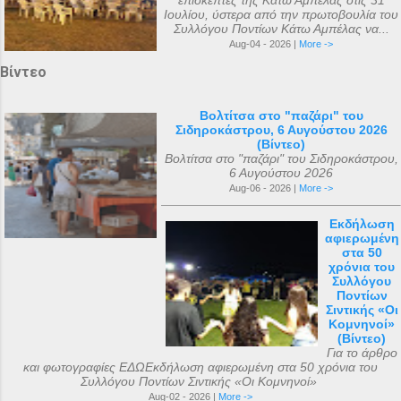
επισκέπτες της Κάτω Αμπέλας στις 31
Ιουλίου, ύστερα από την πρωτοβουλία του
Συλλόγου Ποντίων Κάτω Αμπέλας να...
Aug-04 - 2026 |
More ->
Βίντεο
Βολτίτσα στο "παζάρι" του
Σιδηροκάστρου, 6 Αυγούστου 2026
(Βίντεο)
Βολτίτσα στο "παζάρι" του Σιδηροκάστρου,
6 Αυγούστου 2026
Aug-06 - 2026 |
More ->
Εκδήλωση
αφιερωμένη
στα 50
χρόνια του
Συλλόγου
Ποντίων
Σιντικής «Οι
Κομνηνοί»
(Βίντεο)
Για το άρθρο
και φωτογραφίες ΕΔΩΕκδήλωση αφιερωμένη στα 50 χρόνια του
Συλλόγου Ποντίων Σιντικής «Οι Κομνηνοί»
Aug-02 - 2026 |
More ->