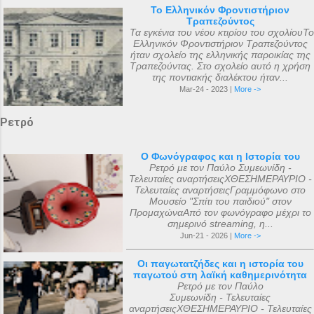
Το Ελληνικόν Φροντιστήριον
Τραπεζούντος
Τα εγκένια του νέου κτιρίου του σχολίουΤο
Ελληνικόν Φροντιστήριον Τραπεζούντος
ήταν σχολείο της ελληνικής παροικίας της
Τραπεζούντας. Στο σχολείο αυτό η χρήση
της ποντιακής διαλέκτου ήταν...
Mar-24 - 2023 |
More ->
Ρετρό
Ο Φωνόγραφος και η Ιστορία του
Ρετρό με τον Παύλο Συμεωνίδη -
Τελευταίες αναρτήσειςΧΘΕΣΗΜΕΡΑΥΡΙΟ -
Τελευταίες αναρτήσειςΓραμμόφωνο στο
Μουσείο "Σπίτι του παιδιού" στον
ΠρομαχώναΑπό τον φωνόγραφο μέχρι το
σημερινό streaming, η...
Jun-21 - 2026 |
More ->
Οι παγωτατζήδες και η ιστορία του
παγωτού στη λαϊκή καθημερινότητα
Ρετρό με τον Παύλο
Συμεωνίδη - Τελευταίες
αναρτήσειςΧΘΕΣΗΜΕΡΑΥΡΙΟ - Τελευταίες