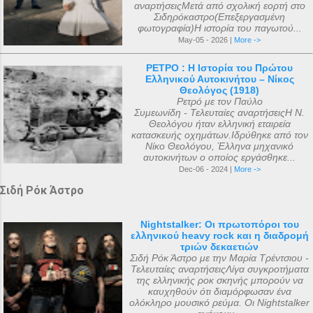
αναρτήσειςΜετά από σχολική εορτή στο
Σιδηρόκαστρο(Επεξεργασμένη
φωτογραφία)Η ιστορία του παγωτού...
May-05 - 2026 |
More ->
ΡΕΤΡΟ : Η Ιστορία του Πρώτου
Ελληνικού Αυτοκινήτου – Νίκος
Θεολόγος (1918)
Ρετρό με τον Παύλο
Συμεωνίδη - Τελευταίες αναρτήσειςΗ Ν.
Θεολόγου ήταν ελληνική εταιρεία
κατασκευής οχημάτων.Ιδρύθηκε από τον
Νίκο Θεολόγου, Έλληνα μηχανικό
αυτοκινήτων ο οποίος εργάσθηκε...
Dec-06 - 2024 |
More ->
Σιδή Ρόκ Άστρο
Nightstalker: Οι πρωτοπόροι του
ελληνικού heavy rock και η διαδρομή
τριών δεκαετιών
Σιδή Ρόκ Άστρο με την Μαρία Τρέντσιου -
Τελευταίες αναρτήσειςΛίγα συγκροτήματα
της ελληνικής ροκ σκηνής μπορούν να
καυχηθούν ότι διαμόρφωσαν ένα
ολόκληρο μουσικό ρεύμα. Οι Nightstalker