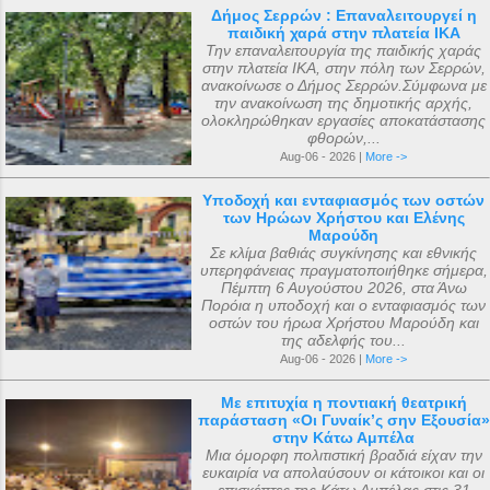
Δήμος Σερρών : Επαναλειτουργεί η
παιδική χαρά στην πλατεία ΙΚΑ
Την επαναλειτουργία της παιδικής χαράς
στην πλατεία ΙΚΑ, στην πόλη των Σερρών,
ανακοίνωσε ο Δήμος Σερρών.Σύμφωνα με
την ανακοίνωση της δημοτικής αρχής,
ολοκληρώθηκαν εργασίες αποκατάστασης
φθορών,...
Aug-06 - 2026 |
More ->
Υποδοχή και ενταφιασμός των οστών
των Ηρώων Χρήστου και Ελένης
Μαρούδη
Σε κλίμα βαθιάς συγκίνησης και εθνικής
υπερηφάνειας πραγματοποιήθηκε σήμερα,
Πέμπτη 6 Αυγούστου 2026, στα Άνω
Πορόια η υποδοχή και ο ενταφιασμός των
οστών του ήρωα Χρήστου Μαρούδη και
της αδελφής του...
Aug-06 - 2026 |
More ->
Με επιτυχία η ποντιακή θεατρική
παράσταση «Οι Γυναίκ’ς σην Εξουσία»
στην Κάτω Αμπέλα
Μια όμορφη πολιτιστική βραδιά είχαν την
ευκαιρία να απολαύσουν οι κάτοικοι και οι