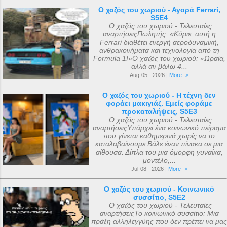
Ο χαζός του χωριού - Αγορά Ferrari,
S5E4
Ο χαζός του χωριού - Τελευταίες
αναρτήσειςΠωλητής: «Κύριε, αυτή η
Ferrari διαθέτει ενεργή αεροδυναμική,
ανθρακονήματα και τεχνολογία από τη
Formula 1!»Ο χαζός του χωριού: «Ωραία,
αλλά αν βάλω 4...
Aug-05 - 2026 |
More ->
Ο χαζός του χωριού - Η τέχνη δεν
φοράει μακιγιάζ. Εμείς φοράμε
προκαταλήψεις, S5E3
Ο χαζός του χωριού - Τελευταίες
αναρτήσειςΥπάρχει ένα κοινωνικό πείραμα
που γίνεται καθημερινά χωρίς να το
καταλαβαίνουμε.Βάλε έναν πίνακα σε μια
αίθουσα. Δίπλα του μια όμορφη γυναίκα,
μοντέλο,...
Jul-08 - 2026 |
More ->
Ο χαζός του χωριού - Κοινωνικό
συσσίτιο, S5E2
Ο χαζός του χωριού - Τελευταίες
αναρτήσειςΤο κοινωνικό συσσίτιο: Μια
πράξη αλληλεγγύης που δεν πρέπει να μας