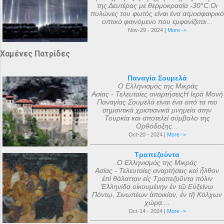
της Δευτέρας με θερμοκρασία -30°C.Οι
πυλώνες του φωτός είναι ένα ατμοσφαιρικό
οπτικό φαινόμενο που εμφανίζεται...
Nov-29 - 2024 |
More ->
Χαμένες Πατρίδες
Παναγία Σουμελά
Ο Ελληνισμός της Μικράς
Ασίας - Τελευταίες αναρτήσειςΗ Ιερά Μονή
Παναγίας Σουμελά είναι ένα από τα πιο
σημαντικά χριστιανικά μνημεία στην
Τουρκία και αποτελεί σύμβολο της
Ορθόδοξης...
Oct-20 - 2024 |
More ->
Τραπεζούντα
Ο Ελληνισμός της Μικράς
Ασίας - Τελευταίες αναρτήσεις καὶ ἦλθον
ἐπὶ θάλατταν εἰς Τραπεζοῦντα πόλιν
Ἑλληνίδα οἰκουμένην ἐν τῷ Εὐξείνῳ
Πόντῳ, Σινωπέων ἀποικίαν, ἐν τῇ Κόλχων
χώρᾳ....
Oct-14 - 2024 |
More ->