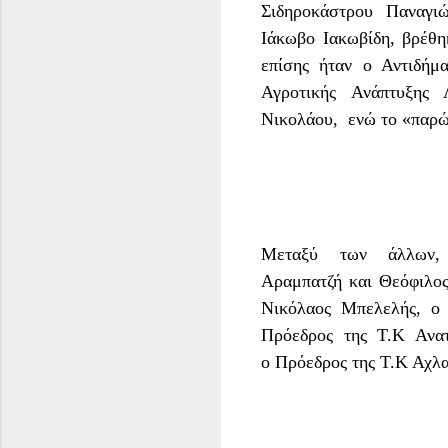
Σιδηροκάστρου Παναγι
Ιάκωβο
Ιακωβίδη, βρέθη
επίσης ήταν
ο Αντιδήμ
Αγροτικής Ανάπτυξης 
Νικολάου
, ενώ το «παρ
Μεταξύ των άλλων,
Αραμπατζή
και
Θεόφιλος
Νικόλαος Μπελελής
, 
Πρόεδρος της Τ.Κ Ανα
ο
Πρόεδρος της Τ.Κ Αχλα