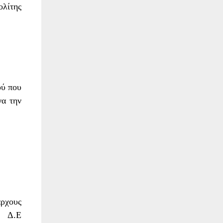
λίτης
ού που
να την
ρχους
,
Δ.Ε