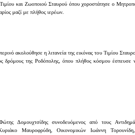
Τιμίου και Ζωοποιού Σταυρού
όπου χοροστάτησε ο
Μητροπο
αρίος
μαζί με πλήθος ιερέων.
ρινό ακολούθησε η λιτανεία της εικόνας του Τιμίου Σταυρ
ύς δρόμους της Ροδόπολης, όπου πλήθος κόσμου έσπευσε 
 Φώτης Δομουχτσίδης
συνοδευόμενος από τους Αντιδημά
Κυριάκο Μαυροφρύδη
,
Οικονομικών Ιωάννη Τορουνίδη