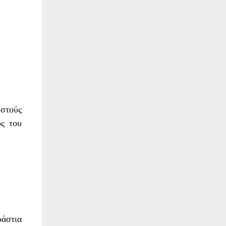
ιστούς
ος του
ράστια