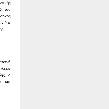
τικής
ί του
μαρχος
νίδας
ης
.
τεινή
όλεως
δης
,
ο
ου
και