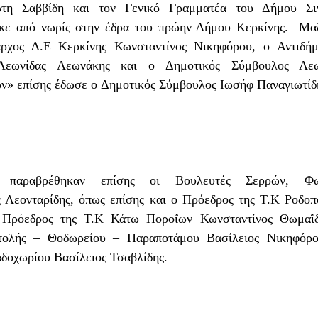
ώτη Σαββίδη
και τον
Γενικό Γραμματέα του Δήμου Σιν
κε από νωρίς στην έδρα του πρώην Δήμου Κερκίνης. Μαζ
αρχος Δ.Ε Κερκίνης Κωνσταντίνος Νικηφόρου
, ο
Αντιδή
Λεωνίδας Λεωνάκης
και ο
Δημοτικός Σύμβουλος Λεω
ών» επίσης έδωσε ο
Δημοτικός Σύμβουλος Ιωσήφ Παναγιωτίδ
 παραβρέθηκαν επίσης οι Βουλευτές Σερρών,
Φω
 Λεονταρίδης
, όπως επίσης και ο
Πρόεδρος της Τ.Κ Ροδοπ
ο
Πρόεδρος της Τ.Κ Κάτω Ποροΐων Κωνσταντίνος Θωμαΐ
τολής – Θοδωρείου – Παραποτάμου Βασίλειος Νικηφόρ
δοχωρίου Βασίλειος Τσαβλίδης.