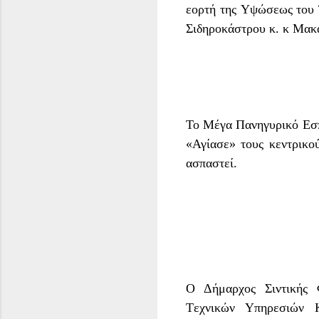
εορτή της
Υψώσεως του 
Σιδηροκάστρου κ. κ Μακ
Το Μέγα Πανηγυρικό Εσπε
«Αγίασε» τους κεντρικο
ασπαστεί.
Ο Δ
ήμαρχος Σιντικής
Τ
εχνικών Υπηρεσιών 