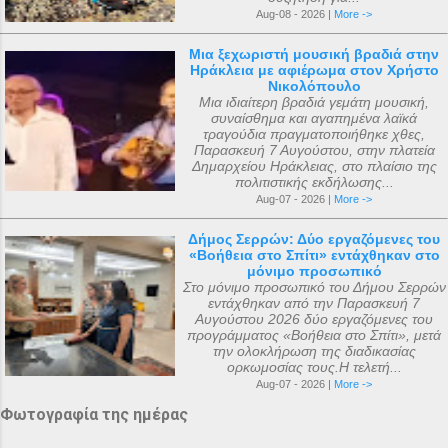
μάχη με σοβαρή ασθένεια. Η ανέγερση
αντικείμενα μεταφέρθηκαν στην Αγία
Aug-08 - 2026 |
More ->
του ναού ξεκίνησε με εισφορές από την
Πετρούπολη και τοποθετήθηκαν στα
κηδεία του μικρού Μάριου και
χειμερινά ανάκτορα, μέσα στον ναό
Μια ξεχωριστή μουσική βραδιά στην
Ηράκλεια με αφιέρωμα στον Χρήστο
ολοκληρώθηκε με εισφορές από την
αφιερωμένο ...
Νικολόπουλο
κηδεία της αείμνηστης Μαρίας Σπύρου και
Μια ιδιαίτερη βραδιά γεμάτη μουσική,
συναίσθημα και αγαπημένα λαϊκά
με διάφορες άλλες εισφορές. Ο ακριβής
τραγούδια πραγματοποιήθηκε χθες,
αριθμός των μελών της συνόδου, με βάση
Παρασκευή 7 Αυγούστου, στην πλατεία
Δημαρχείου Ηράκλειας, στο πλαίσιο της
τις διαθέσιμες πηγές, δεν μπορεί να
πολιτιστικής εκδήλωσης...
καθοριστεί ακριβώς ακόμα και σήμερα. Ο
Aug-07 - 2026 |
More ->
αριθμός που επικράτησε από
Δήμος Σερρών: Δύο εργαζόμενες του
μεταγενέστερες πηγές ιστορικών ήταν ο
«Βοήθεια στο Σπίτι» εντάχθηκαν στο
αριθμός 318. Ο Ευσέβιος της Καισαρείας
μόνιμο προσωπικό
Στο μόνιμο προσωπικό του Δήμου Σερρών
τους αριθμεί 250, ο Αθανάσιος
εντάχθηκαν από την Παρασκευή 7
Αλεξανδρείας 318, και ο Ευστάθιος Α...
Αυγούστου 2026 δύο εργαζόμενες του
προγράμματος «Βοήθεια στο Σπίτι», μετά
την ολοκλήρωση της διαδικασίας
ορκωμοσίας τους.Η τελετή...
Aug-07 - 2026 |
More ->
Φωτογραφία της ημέρας