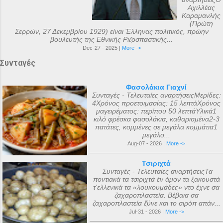
Αχιλλέας
Καραμανλής
(Πρώτη
Σερρών, 27 Δεκεμβρίου 1929) είναι Έλληνας πολιτικός, πρώην
βουλευτής της Εθνικής Ριζοσπαστικής...
Dec-27 - 2025 |
More ->
Συνταγές
Φασολάκια Γιαχνί
Συνταγές - Τελευταίες αναρτήσειςΜερίδες:
4Χρόνος προετοιμασίας: 15 λεπτάΧρόνος
μαγειρέματος: περίπου 50 λεπτάΥλικά1
κιλό φρέσκα φασολάκια, καθαρισμένα2-3
πατάτες, κομμένες σε μεγάλα κομμάτια1
μεγάλο...
Aug-07 - 2026 |
More ->
Τσιριχτά
Συνταγές - Τελευταίες αναρτήσειςΤα
ποντιακά τα τσιριχτά έν άμον τα ξακουστά
τ'ελλενικά τα «λουκουμάδες» ντο έχνε σα
ζαχαροπλαστεία. Βέβαια σα
ζαχαροπλαστεία ξ̌ύνε και το σιρόπ απάν...
Jul-31 - 2026 |
More ->