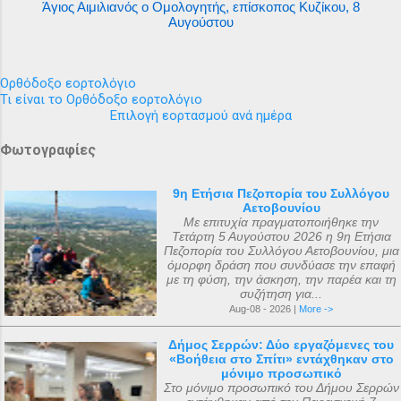
Άγιος Αιμιλιανός ο Ομολογητής, επίσκοπος Κυζίκου, 8
Αυγούστου
Ορθόδοξο εορτολόγιο
Τι είναι το Ορθόδοξο εορτολόγιο
Επιλογή εορτασμού ανά ημέρα
Φωτογραφίες
9η Ετήσια Πεζοπορία του Συλλόγου
Αετοβουνίου
Με επιτυχία πραγματοποιήθηκε την
Τετάρτη 5 Αυγούστου 2026 η 9η Ετήσια
Πεζοπορία του Συλλόγου Αετοβουνίου, μια
όμορφη δράση που συνδύασε την επαφή
με τη φύση, την άσκηση, την παρέα και τη
συζήτηση για...
Aug-08 - 2026 |
More ->
Δήμος Σερρών: Δύο εργαζόμενες του
«Βοήθεια στο Σπίτι» εντάχθηκαν στο
μόνιμο προσωπικό
Στο μόνιμο προσωπικό του Δήμου Σερρών