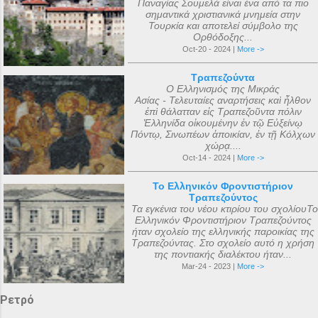
Παναγίας Σουμελά είναι ένα από τα πιο
σημαντικά χριστιανικά μνημεία στην
Τουρκία και αποτελεί σύμβολο της
Ορθόδοξης...
Oct-20 - 2024 |
More ->
Τραπεζούντα
Ο Ελληνισμός της Μικράς
Ασίας - Τελευταίες αναρτήσεις καὶ ἦλθον
ἐπὶ θάλατταν εἰς Τραπεζοῦντα πόλιν
Ἑλληνίδα οἰκουμένην ἐν τῷ Εὐξείνῳ
Πόντῳ, Σινωπέων ἀποικίαν, ἐν τῇ Κόλχων
χώρᾳ....
Oct-14 - 2024 |
More ->
Το Ελληνικόν Φροντιστήριον
Τραπεζούντος
Τα εγκένια του νέου κτιρίου του σχολίουΤο
Ελληνικόν Φροντιστήριον Τραπεζούντος
ήταν σχολείο της ελληνικής παροικίας της
Τραπεζούντας. Στο σχολείο αυτό η χρήση
της ποντιακής διαλέκτου ήταν...
Mar-24 - 2023 |
More ->
Ρετρό