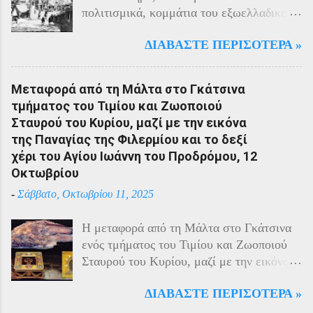
πολιτισμικά, κομμάτια του εξωελλαδικού
Ελληνισμού. Οι Έλληνες αποτελούσαν το
ΔΙΑΒΆΣΤΕ ΠΕΡΙΣΌΤΕΡΑ »
40% του πληθυσμού της περιοχής και μαζί
με τους Αρμένιους πρωταγωνιστούσαν
στην οικονομική ζωή της. Ο πληθυσμός
Μεταφορά από τη Μάλτα στο Γκάτσινα
του Πόντου είχε και αυτός στη διάρκεια
τμήματος του Τιμίου και Ζωοποιού
του πολέμου την ίδια τύχη με τον
Σταυρού του Κυρίου, μαζί με την εικόνα
υπόλοιπο μικρασιατικό πληθυσμό. Με την
της Παναγίας της Φιλερμίου και το δεξί
είσοδο της Τουρκίας στον πόλεμο
χέρι του Αγίου Ιωάννη του Προδρόμου, 12
πραγματοποιήθηκαν εκκενώσεις οικισμών,
Οκτωβρίου
εκτελέσεις λιποτακτών και αντίποινα στις
-
Σάββατο, Οκτωβρίου 11, 2025
οικογένειες των φυγοστράτων.
Χαρακτηριστική εδώ ήταν η απάντηση που
Η μεταφορά από τη Μάλτα στο Γκάτσινα
έδωσαν οι Πόντιοι στην καταπίεση με την
ενός τμήματος του Τιμίου και Ζωοποιού
οργανωμένη αντίσταση των κατοίκων του.
Σταυρού του Κυρίου, μαζί με την εικόνα
Αντιδρώντας στις πιέσεις των Τούρκων
της Παναγίας της Φιλερμίου (από το όρος
άρχισαν από το 1915 να καταφεύγουν
ΔΙΑΒΆΣΤΕ ΠΕΡΙΣΌΤΕΡΑ »
Φίλερμος στο νησί της Ρόδου) και το δεξί
αντάρτες στα βουνά και να επιδίδονται σε
χέρι του Αγίου Ιωάννη του Προδρόμου,