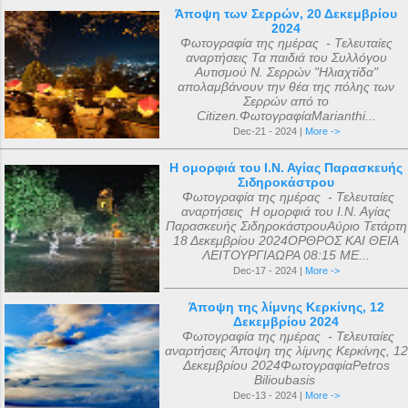
Άποψη των Σερρών, 20 Δεκεμβρίου
2024
Φωτογραφία της ημέρας - Τελευταίες
αναρτήσεις Τα παιδιά του Συλλόγου
Αυτισμού Ν. Σερρών "Ηλιαχτίδα"
απολαμβάνουν την θέα της πόλης των
Σερρών από το
Citizen.ΦωτογραφίαMarianthi...
Dec-21 - 2024 |
More ->
Η ομορφιά του Ι.Ν. Αγίας Παρασκευής
Σιδηροκάστρου
Φωτογραφία της ημέρας - Τελευταίες
αναρτήσεις Η ομορφιά του Ι.Ν. Αγίας
Παρασκευής ΣιδηροκάστρουΑύριο Τετάρτη
18 Δεκεμβρίου 2024ΟΡΘΡΟΣ ΚΑΙ ΘΕΙΑ
ΛΕΙΤΟΥΡΓΙΑΩΡΑ 08:15 ΜΕ...
Dec-17 - 2024 |
More ->
Άποψη της λίμνης Κερκίνης, 12
Δεκεμβρίου 2024
Φωτογραφία της ημέρας - Τελευταίες
αναρτήσεις Άποψη της λίμνης Κερκίνης, 12
Δεκεμβρίου 2024ΦωτογραφίαPetros
Bilioubasis
Dec-13 - 2024 |
More ->