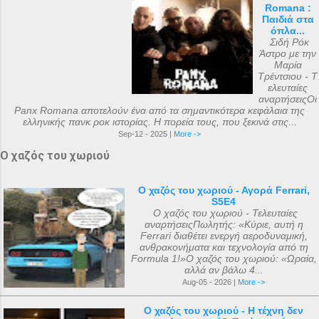
Romana :
Παιδιά στα
όπλα...
Σιδή Ρόκ
Άστρο με την
Μαρία
Τρέντσιου - Τ
ελευταίες
αναρτήσειςΟι
Panx Romana αποτελούν ένα από τα σημαντικότερα κεφάλαια της
ελληνικής πανκ ροκ ιστορίας. Η πορεία τους, που ξεκινά στις...
Sep-12 - 2025 |
More ->
Ο χαζός του χωριού
Ο χαζός του χωριού - Αγορά Ferrari,
S5E4
Ο χαζός του χωριού - Τελευταίες
αναρτήσειςΠωλητής: «Κύριε, αυτή η
Ferrari διαθέτει ενεργή αεροδυναμική,
ανθρακονήματα και τεχνολογία από τη
Formula 1!»Ο χαζός του χωριού: «Ωραία,
αλλά αν βάλω 4...
Aug-05 - 2026 |
More ->
Ο χαζός του χωριού - Η τέχνη δεν