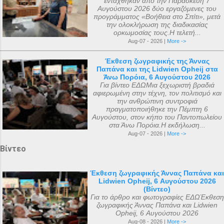
εντάχθηκαν από την Παρασκευή 7
Αυγούστου 2026 δύο εργαζόμενες του
προγράμματος «Βοήθεια στο Σπίτι», μετά
την ολοκλήρωση της διαδικασίας
ορκωμοσίας τους.Η τελετή...
Aug-07 - 2026 |
More ->
Έκθεση ζωγραφικής της Άννας
Παπάνα και της Lidwien Opheij στα
Άνω Πορόια, 6 Αυγούστου 2026
Για βίντεο ΕΔΩΜια ξεχωριστή βραδιά
αφιερωμένη στην τέχνη, τον πολιτισμό και
την ανθρώπινη συντροφιά
πραγματοποιήθηκε την Πέμπτη 6
Αυγούστου, στον κήπο του Παντοπωλείου
στα Άνω Πορόια.Η εκδήλωση...
Aug-07 - 2026 |
More ->
Βίντεο
Έκθεση ζωγραφικής Άννας Παπάνα και
Lidwien Opheij, 6 Αυγούστου 2026
(Βίντεο)
Για το άρθρο και φωτογραφίες ΕΔΩΈκθεση
ζωγραφικής Άννας Παπάνα και Lidwien
Opheij, 6 Αυγούστου 2026
Aug-08 - 2026 |
More ->