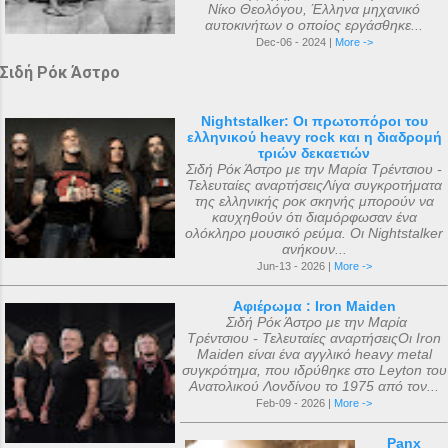
Νίκο Θεολόγου, Έλληνα μηχανικό
αυτοκινήτων ο οποίος εργάσθηκε...
Dec-06 - 2024 |
More ->
Σιδή Ρόκ Άστρο
Nightstalker: Οι πρωτοπόροι του
ελληνικού heavy rock και η διαδρομή
τριών δεκαετιών
Σιδή Ρόκ Άστρο με την Μαρία Τρέντσιου -
Τελευταίες αναρτήσειςΛίγα συγκροτήματα
της ελληνικής ροκ σκηνής μπορούν να
καυχηθούν ότι διαμόρφωσαν ένα
ολόκληρο μουσικό ρεύμα. Οι Nightstalker
ανήκουν...
Jun-13 - 2026 |
More ->
Αφιέρωμα : Iron Maiden
Σιδή Ρόκ Άστρο με την Μαρία
Τρέντσιου - Τελευταίες αναρτήσειςΟι Iron
Maiden είναι ένα αγγλικό heavy metal
συγκρότημα, που ιδρύθηκε στο Leyton του
Ανατολικού Λονδίνου το 1975 από τον...
Feb-09 - 2026 |
More ->
Panx