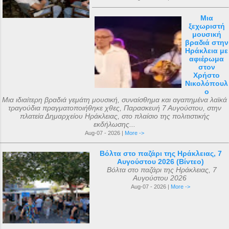
Μια
ξεχωριστή
μουσική
βραδιά στην
Ηράκλεια με
αφιέρωμα
στον
Χρήστο
Νικολόπουλ
ο
Μια ιδιαίτερη βραδιά γεμάτη μουσική, συναίσθημα και αγαπημένα λαϊκά
τραγούδια πραγματοποιήθηκε χθες, Παρασκευή 7 Αυγούστου, στην
πλατεία Δημαρχείου Ηράκλειας, στο πλαίσιο της πολιτιστικής
εκδήλωσης...
Aug-07 - 2026 |
More ->
Βόλτα στο παζάρι της Ηράκλειας, 7
Αυγούστου 2026 (Βίντεο)
Βόλτα στο παζάρι της Ηράκλειας, 7
Αυγούστου 2026
Aug-07 - 2026 |
More ->