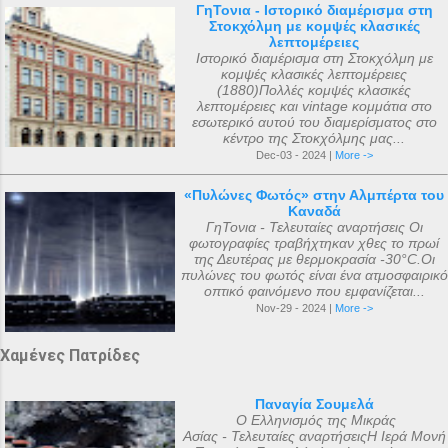
ΓηΤονια - Ιστορικό διαμέρισμα στη
Στοκχόλμη με κομψές κλασικές
λεπτομέρειες
Ιστορικό διαμέρισμα στη Στοκχόλμη με
κομψές κλασικές λεπτομέρειες
(1880)Πολλές κομψές κλασικές
λεπτομέρειες και vintage κομμάτια στο
εσωτερικό αυτού του διαμερίσματος στο
κέντρο της Στοκχόλμης μας...
Dec-03 - 2024 |
More ->
«Πυλώνες Φωτός» στην Αλμπέρτα του
Καναδά
ΓηΤονια - Τελευταίες αναρτήσεις Οι
φωτογραφίες τραβήχτηκαν χθες το πρωί
της Δευτέρας με θερμοκρασία -30°C.Οι
πυλώνες του φωτός είναι ένα ατμοσφαιρικό
οπτικό φαινόμενο που εμφανίζεται...
Nov-29 - 2024 |
More ->
Χαμένες Πατρίδες
Παναγία Σουμελά
Ο Ελληνισμός της Μικράς
Ασίας - Τελευταίες αναρτήσειςΗ Ιερά Μονή