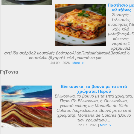
Παστίτσιο με
μελιτζάνες
Συνταγές -
Τελευταίες
αναρτήσειςΥλι
κά½ κιλό
μελιτζάνες4–5
κόκκινες
ντομάτες1
κρεμμύδι1
σκελίδα σκόρδο2 κουταλιές βούτυροΑλάτιΠιπέριΜαϊντανόΒασιλικό½
κουταλάκι ζάχαρη½ κιλό μακαρόνια για...
Jul-09 - 2026 |
More ->
ΓηΤονια
Βίνικουνκα, το βουνό με τα επτά
χρώματα, Περού
Βίνικουνκα, το βουνό με τα επτά χρώματα,
ΠερούΤο Βίνικουνκα, ή Ουινικούνκα,
γνωστό επίσης ως Montaña de Siete
Colores (κυριολεκτικά: Βουνό με τα επτά
χρώματα), Montaña de Colores (Βουνό
των χρωμάτων)...
Jan-07 - 2025 |
More ->