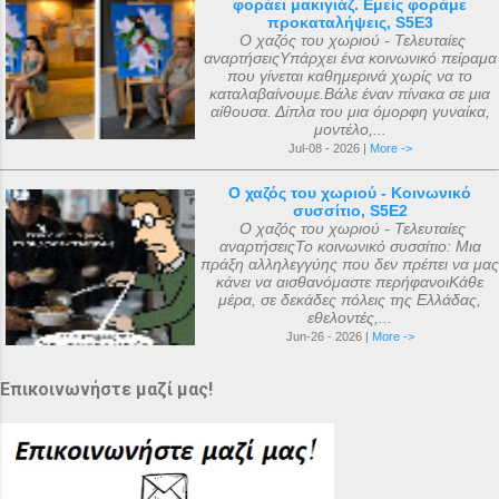
φοράει μακιγιάζ. Εμείς φοράμε
προκαταλήψεις, S5E3
Ο χαζός του χωριού - Τελευταίες
αναρτήσειςΥπάρχει ένα κοινωνικό πείραμα
που γίνεται καθημερινά χωρίς να το
καταλαβαίνουμε.Βάλε έναν πίνακα σε μια
αίθουσα. Δίπλα του μια όμορφη γυναίκα,
μοντέλο,...
Jul-08 - 2026 |
More ->
Ο χαζός του χωριού - Κοινωνικό
συσσίτιο, S5E2
Ο χαζός του χωριού - Τελευταίες
αναρτήσειςΤο κοινωνικό συσσίτιο: Μια
πράξη αλληλεγγύης που δεν πρέπει να μας
κάνει να αισθανόμαστε περήφανοιΚάθε
μέρα, σε δεκάδες πόλεις της Ελλάδας,
εθελοντές,...
Jun-26 - 2026 |
More ->
Επικοινωνήστε μαζί μας!