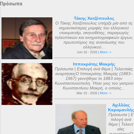
Πρόσωπα
Τάκης Χατζόπουλος
Ο Τάκης Χατζόπουλος υπήρξε μία από τις
σημαντικότερες μορφές του ελληνικού
ντοκιμαντέρ, σκηνοθέτης, παραγωγός
τηλεοπτικών και κινηματογραφικών έργων,
πρωτοπόρος της ανανέωσης του
ελληνικού...
Jun-16 - 2026 |
More ->
Ιπποκράτης Μακρής
Πρόσωπα | Επιλογή ανά θέμα | Τελευταίες
αναρτήσειςΟ Ιπποκράτης Μακρής (1883–
1967) γεννήθηκε το 1883 στην
Κωνσταντινούπολη. Ήταν γιος του γιατρού
Κωνσταντίνου Μακρή, ο οποίος...
Mar-15 - 2026 |
More ->
Αχιλλέας
Καραμανλής
Πρόσωπα | Ε
πιλογή ανά
θέμα | Τελευτ
αίες
αναρτήσειςΟ