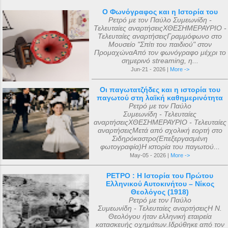
Ο Φωνόγραφος και η Ιστορία του
Ρετρό με τον Παύλο Συμεωνίδη -
Τελευταίες αναρτήσειςΧΘΕΣΗΜΕΡΑΥΡΙΟ -
Τελευταίες αναρτήσειςΓραμμόφωνο στο
Μουσείο "Σπίτι του παιδιού" στον
ΠρομαχώναΑπό τον φωνόγραφο μέχρι το
σημερινό streaming, η...
Jun-21 - 2026 |
More ->
Οι παγωτατζήδες και η ιστορία του
παγωτού στη λαϊκή καθημερινότητα
Ρετρό με τον Παύλο
Συμεωνίδη - Τελευταίες
αναρτήσειςΧΘΕΣΗΜΕΡΑΥΡΙΟ - Τελευταίες
αναρτήσειςΜετά από σχολική εορτή στο
Σιδηρόκαστρο(Επεξεργασμένη
φωτογραφία)Η ιστορία του παγωτού...
May-05 - 2026 |
More ->
ΡΕΤΡΟ : Η Ιστορία του Πρώτου
Ελληνικού Αυτοκινήτου – Νίκος
Θεολόγος (1918)
Ρετρό με τον Παύλο
Συμεωνίδη - Τελευταίες αναρτήσειςΗ Ν.
Θεολόγου ήταν ελληνική εταιρεία
κατασκευής οχημάτων.Ιδρύθηκε από τον