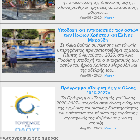
την ανακοίνωση της δημοτικής αρχής,
κοιμήθηκε σε ηλικία 5 ετών μετά από
φθινόπωρο του ίδιου έτους, τα ιερά αυτά
ολοκληρώθηκαν εργασίες αποκατάστασης
φθορών,...
μάχη με σοβαρή ασθένεια. Η ανέγερση
αντικείμενα μεταφέρθηκαν στην Αγία
Aug-06 - 2026 |
More ->
του ναού ξεκίνησε με εισφορές από την
Πετρούπολη και τοποθετήθηκαν στα
κηδεία του μικρού Μάριου και
χειμερινά ανάκτορα, μέσα στον ναό
Υποδοχή και ενταφιασμός των οστών
των Ηρώων Χρήστου και Ελένης
ολοκληρώθηκε με εισφορές από την
αφιερωμένο ...
Μαρούδη
κηδεία της αείμνηστης Μαρίας Σπύρου και
Σε κλίμα βαθιάς συγκίνησης και εθνικής
υπερηφάνειας πραγματοποιήθηκε σήμερα,
με διάφορες άλλες εισφορές. Ο ακριβής
Πέμπτη 6 Αυγούστου 2026, στα Άνω
αριθμός των μελών της συνόδου, με βάση
Πορόια η υποδοχή και ο ενταφιασμός των
οστών του ήρωα Χρήστου Μαρούδη και
τις διαθέσιμες πηγές, δεν μπορεί να
της αδελφής του...
καθοριστεί ακριβώς ακόμα και σήμερα. Ο
Aug-06 - 2026 |
More ->
αριθμός που επικράτησε από
Πρόγραμμα «Τουρισμός για Όλους
μεταγενέστερες πηγές ιστορικών ήταν ο
2026-2027»
αριθμός 318. Ο Ευσέβιος της Καισαρείας
Το Πρόγραμμα «Τουρισμός για Όλους
2026-2027» στοχεύει στην άμεση ενίσχυση
τους αριθμεί 250, ο Αθανάσιος
της εγχώριας τουριστικής δραστηριότητας
Αλεξανδρείας 318, και ο Ευστάθιος Α...
και εντάσσεται στο πλαίσιο της ευρύτερης
στρατηγικής της Κυβέρνησης για τη
στήριξη...
Aug-05 - 2026 |
More ->
Φωτογραφία της ημέρας