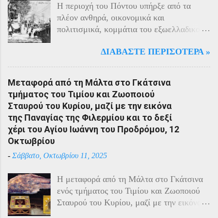
Η περιοχή του Πόντου υπήρξε από τα
πλέον ανθηρά, οικονομικά και
πολιτισμικά, κομμάτια του εξωελλαδικού
Ελληνισμού. Οι Έλληνες αποτελούσαν το
ΔΙΑΒΆΣΤΕ ΠΕΡΙΣΌΤΕΡΑ »
40% του πληθυσμού της περιοχής και μαζί
με τους Αρμένιους πρωταγωνιστούσαν
στην οικονομική ζωή της. Ο πληθυσμός
Μεταφορά από τη Μάλτα στο Γκάτσινα
του Πόντου είχε και αυτός στη διάρκεια
τμήματος του Τιμίου και Ζωοποιού
του πολέμου την ίδια τύχη με τον
Σταυρού του Κυρίου, μαζί με την εικόνα
υπόλοιπο μικρασιατικό πληθυσμό. Με την
της Παναγίας της Φιλερμίου και το δεξί
είσοδο της Τουρκίας στον πόλεμο
χέρι του Αγίου Ιωάννη του Προδρόμου, 12
πραγματοποιήθηκαν εκκενώσεις οικισμών,
Οκτωβρίου
εκτελέσεις λιποτακτών και αντίποινα στις
-
Σάββατο, Οκτωβρίου 11, 2025
οικογένειες των φυγοστράτων.
Χαρακτηριστική εδώ ήταν η απάντηση που
Η μεταφορά από τη Μάλτα στο Γκάτσινα
έδωσαν οι Πόντιοι στην καταπίεση με την
ενός τμήματος του Τιμίου και Ζωοποιού
οργανωμένη αντίσταση των κατοίκων του.
Σταυρού του Κυρίου, μαζί με την εικόνα
Αντιδρώντας στις πιέσεις των Τούρκων
της Παναγίας της Φιλερμίου (από το όρος
άρχισαν από το 1915 να καταφεύγουν