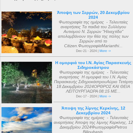
Άποψη των Σερρών, 20 Δεκεμβρίου
2024
Φωτογραφία της ημέρας - Τελευταίες
αναρτήσεις Τα παιδιά του Συλλόγου
Αυτισμού Ν. Σερρών "Ηλιαχτίδα"
απολαμβάνουν την θέα της πόλης των
Σερρών από το
Citizen.ΦωτογραφίαMarianthi...
Dec-21 - 2024 |
More ->
Η ομορφιά του Ι.Ν. Αγίας Παρασκευής
Σιδηροκάστρου
Φωτογραφία της ημέρας - Τελευταίες
αναρτήσεις Η ομορφιά του Ι.Ν. Αγίας
Παρασκευής ΣιδηροκάστρουΑύριο Τετάρτη
18 Δεκεμβρίου 2024ΟΡΘΡΟΣ ΚΑΙ ΘΕΙΑ
ΛΕΙΤΟΥΡΓΙΑΩΡΑ 08:15 ΜΕ...
Dec-17 - 2024 |
More ->
Άποψη της λίμνης Κερκίνης, 12
Δεκεμβρίου 2024
Φωτογραφία της ημέρας - Τελευταίες
αναρτήσεις Άποψη της λίμνης Κερκίνης, 12
Δεκεμβρίου 2024ΦωτογραφίαPetros
Bilioubasis