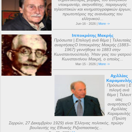
ντοκιμαντέρ, σκηνοθέτης, παραγωγός
τηλεοπτικών και κινηματογραφικών έργων,
πρωτοπόρος της ανανέωσης του
ελληνικού...
Jun-16 - 2026 |
More ->
Ιπποκράτης Μακρής
Πρόσωπα | Επιλογή ανά θέμα | Τελευταίες
αναρτήσειςΟ Ιπποκράτης Μακρής (1883–
1967) γεννήθηκε το 1883 στην
Κωνσταντινούπολη. Ήταν γιος του γιατρού
Κωνσταντίνου Μακρή, ο οποίος...
Mar-15 - 2026 |
More ->
Αχιλλέας
Καραμανλής
Πρόσωπα | Ε
πιλογή ανά
θέμα | Τελευτ
αίες
αναρτήσειςΟ
Αχιλλέας
Καραμανλής
(Πρώτη
Σερρών, 27 Δεκεμβρίου 1929) είναι Έλληνας πολιτικός, πρώην
βουλευτής της Εθνικής Ριζοσπαστικής...