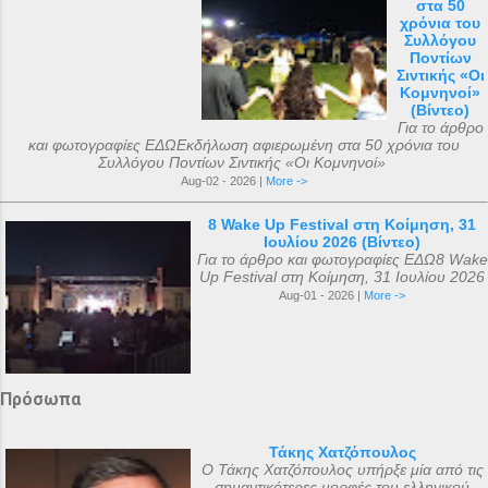
στα 50
χρόνια του
Συλλόγου
Ποντίων
Σιντικής «Οι
Κομνηνοί»
(Βίντεο)
Για το άρθρο
και φωτογραφίες ΕΔΩΕκδήλωση αφιερωμένη στα 50 χρόνια του
Συλλόγου Ποντίων Σιντικής «Οι Κομνηνοί»
Aug-02 - 2026 |
More ->
8 Wake Up Festival στη Κοίμηση, 31
Ιουλίου 2026 (Βίντεο)
Για το άρθρο και φωτογραφίες ΕΔΩ8 Wake
Up Festival στη Κοίμηση, 31 Ιουλίου 2026
Aug-01 - 2026 |
More ->
Πρόσωπα
Τάκης Χατζόπουλος
Ο Τάκης Χατζόπουλος υπήρξε μία από τις
σημαντικότερες μορφές του ελληνικού