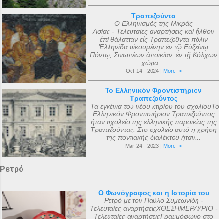
Τραπεζούντα
Ο Ελληνισμός της Μικράς
Ασίας - Τελευταίες αναρτήσεις καὶ ἦλθον
ἐπὶ θάλατταν εἰς Τραπεζοῦντα πόλιν
Ἑλληνίδα οἰκουμένην ἐν τῷ Εὐξείνῳ
Πόντῳ, Σινωπέων ἀποικίαν, ἐν τῇ Κόλχων
χώρᾳ....
Oct-14 - 2024 |
More ->
Το Ελληνικόν Φροντιστήριον
Τραπεζούντος
Τα εγκένια του νέου κτιρίου του σχολίουΤο
Ελληνικόν Φροντιστήριον Τραπεζούντος
ήταν σχολείο της ελληνικής παροικίας της
Τραπεζούντας. Στο σχολείο αυτό η χρήση
της ποντιακής διαλέκτου ήταν...
Mar-24 - 2023 |
More ->
Ρετρό
Ο Φωνόγραφος και η Ιστορία του
Ρετρό με τον Παύλο Συμεωνίδη -
Τελευταίες αναρτήσειςΧΘΕΣΗΜΕΡΑΥΡΙΟ -
Τελευταίες αναρτήσειςΓραμμόφωνο στο