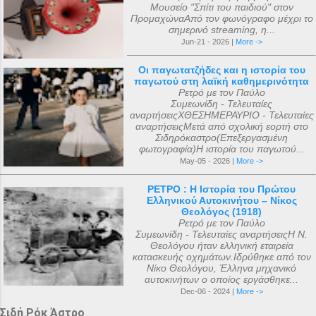
Μουσείο "Σπίτι του παιδιού" στον
ΠρομαχώναΑπό τον φωνόγραφο μέχρι το
σημερινό streaming, η...
Jun-21 - 2026 |
More ->
Οι παγωτατζήδες και η ιστορία του
παγωτού στη λαϊκή καθημερινότητα
Ρετρό με τον Παύλο
Συμεωνίδη - Τελευταίες
αναρτήσειςΧΘΕΣΗΜΕΡΑΥΡΙΟ - Τελευταίες
αναρτήσειςΜετά από σχολική εορτή στο
Σιδηρόκαστρο(Επεξεργασμένη
φωτογραφία)Η ιστορία του παγωτού...
May-05 - 2026 |
More ->
ΡΕΤΡΟ : Η Ιστορία του Πρώτου
Ελληνικού Αυτοκινήτου – Νίκος
Θεολόγος (1918)
Ρετρό με τον Παύλο
Συμεωνίδη - Τελευταίες αναρτήσειςΗ Ν.
Θεολόγου ήταν ελληνική εταιρεία
κατασκευής οχημάτων.Ιδρύθηκε από τον
Νίκο Θεολόγου, Έλληνα μηχανικό
αυτοκινήτων ο οποίος εργάσθηκε...
Dec-06 - 2024 |
More ->
Σιδή Ρόκ Άστρο