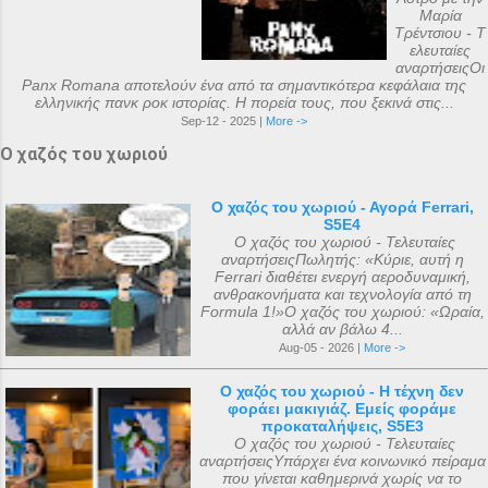
Μαρία
Τρέντσιου - Τ
ελευταίες
αναρτήσειςΟι
Panx Romana αποτελούν ένα από τα σημαντικότερα κεφάλαια της
ελληνικής πανκ ροκ ιστορίας. Η πορεία τους, που ξεκινά στις...
Sep-12 - 2025 |
More ->
Ο χαζός του χωριού
Ο χαζός του χωριού - Αγορά Ferrari,
S5E4
Ο χαζός του χωριού - Τελευταίες
αναρτήσειςΠωλητής: «Κύριε, αυτή η
Ferrari διαθέτει ενεργή αεροδυναμική,
ανθρακονήματα και τεχνολογία από τη
Formula 1!»Ο χαζός του χωριού: «Ωραία,
αλλά αν βάλω 4...
Aug-05 - 2026 |
More ->
Ο χαζός του χωριού - Η τέχνη δεν
φοράει μακιγιάζ. Εμείς φοράμε
προκαταλήψεις, S5E3
Ο χαζός του χωριού - Τελευταίες
αναρτήσειςΥπάρχει ένα κοινωνικό πείραμα
που γίνεται καθημερινά χωρίς να το