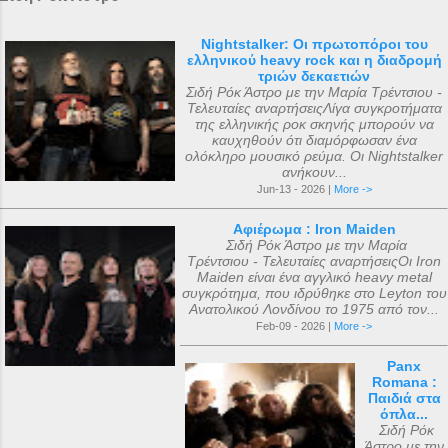
Nightstalker: Οι πρωτοπόροι του
ελληνικού heavy rock και η διαδρομή
τριών δεκαετιών
Σιδή Ρόκ Άστρο με την Μαρία Τρέντσιου -
Τελευταίες αναρτήσειςΛίγα συγκροτήματα
της ελληνικής ροκ σκηνής μπορούν να
καυχηθούν ότι διαμόρφωσαν ένα
ολόκληρο μουσικό ρεύμα. Οι Nightstalker
ανήκουν...
Jun-13 - 2026 |
More ->
Αφιέρωμα : Iron Maiden
Σιδή Ρόκ Άστρο με την Μαρία
Τρέντσιου - Τελευταίες αναρτήσειςΟι Iron
Maiden είναι ένα αγγλικό heavy metal
συγκρότημα, που ιδρύθηκε στο Leyton του
Ανατολικού Λονδίνου το 1975 από τον...
Feb-09 - 2026 |
More ->
Panx
Romana :
Παιδιά στα
όπλα...
Σιδή Ρόκ
Άστρο με την