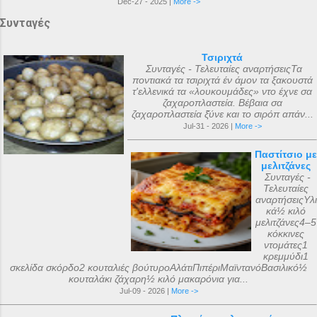
Dec-27 - 2025 |
More ->
Συνταγές
Τσιριχτά
Συνταγές - Τελευταίες αναρτήσειςΤα
ποντιακά τα τσιριχτά έν άμον τα ξακουστά
τ'ελλενικά τα «λουκουμάδες» ντο έχνε σα
ζαχαροπλαστεία. Βέβαια σα
ζαχαροπλαστεία ξ̌ύνε και το σιρόπ απάν...
Jul-31 - 2026 |
More ->
Παστίτσιο με
μελιτζάνες
Συνταγές -
Τελευταίες
αναρτήσειςΥλι
κά½ κιλό
μελιτζάνες4–5
κόκκινες
ντομάτες1
κρεμμύδι1
σκελίδα σκόρδο2 κουταλιές βούτυροΑλάτιΠιπέριΜαϊντανόΒασιλικό½
κουταλάκι ζάχαρη½ κιλό μακαρόνια για...
Jul-09 - 2026 |
More ->