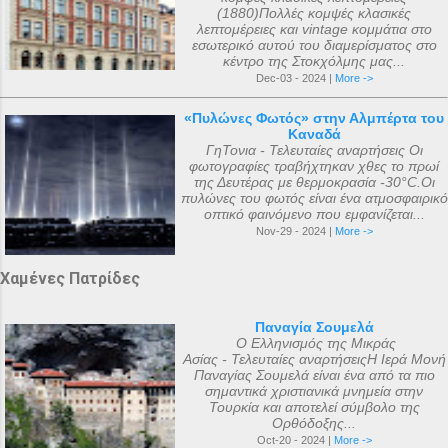
(1880)Πολλές κομψές κλασικές
λεπτομέρειες και vintage κομμάτια στο
εσωτερικό αυτού του διαμερίσματος στο
κέντρο της Στοκχόλμης μας...
Dec-03 - 2024 |
More ->
«Πυλώνες Φωτός» στην Αλμπέρτα του
Καναδά
ΓηΤονια - Τελευταίες αναρτήσεις Οι
φωτογραφίες τραβήχτηκαν χθες το πρωί
της Δευτέρας με θερμοκρασία -30°C.Οι
πυλώνες του φωτός είναι ένα ατμοσφαιρικό
οπτικό φαινόμενο που εμφανίζεται...
Nov-29 - 2024 |
More ->
Χαμένες Πατρίδες
Παναγία Σουμελά
Ο Ελληνισμός της Μικράς
Ασίας - Τελευταίες αναρτήσειςΗ Ιερά Μονή
Παναγίας Σουμελά είναι ένα από τα πιο
σημαντικά χριστιανικά μνημεία στην
Τουρκία και αποτελεί σύμβολο της
Ορθόδοξης...
Oct-20 - 2024 |
More ->