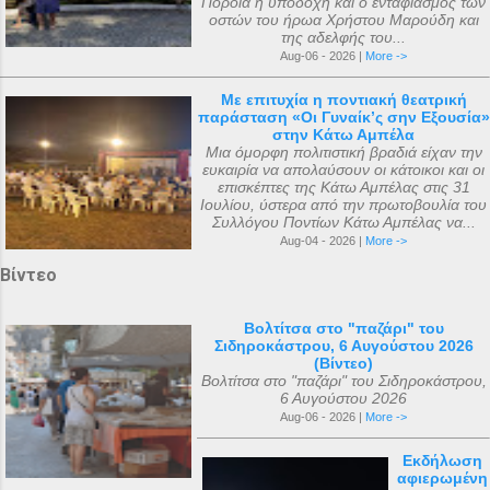
Πορόια η υποδοχή και ο ενταφιασμός των
οστών του ήρωα Χρήστου Μαρούδη και
της αδελφής του...
Aug-06 - 2026 |
More ->
Με επιτυχία η ποντιακή θεατρική
παράσταση «Οι Γυναίκ’ς σην Εξουσία»
στην Κάτω Αμπέλα
Μια όμορφη πολιτιστική βραδιά είχαν την
ευκαιρία να απολαύσουν οι κάτοικοι και οι
επισκέπτες της Κάτω Αμπέλας στις 31
Ιουλίου, ύστερα από την πρωτοβουλία του
Συλλόγου Ποντίων Κάτω Αμπέλας να...
Aug-04 - 2026 |
More ->
Βίντεο
Βολτίτσα στο "παζάρι" του
Σιδηροκάστρου, 6 Αυγούστου 2026
(Βίντεο)
Βολτίτσα στο "παζάρι" του Σιδηροκάστρου,
6 Αυγούστου 2026
Aug-06 - 2026 |
More ->
Εκδήλωση
αφιερωμένη