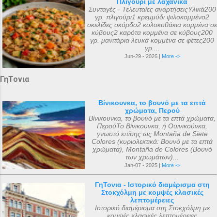
Πλιγούρι με λαχανικά
Συνταγές - Τελευταίες αναρτήσειςΥλικά200
γρ. πλιγούρι1 κρεμμύδι ψιλοκομμένο2
σκελίδες σκόρδο2 κολοκυθάκια κομμένα σε
κύβους2 καρότα κομμένα σε κύβους200
γρ. μανιτάρια λευκά κομμένα σε φέτες200
γρ....
Jun-29 - 2026 |
More ->
ΓηΤονια
Βίνικουνκα, το βουνό με τα επτά
χρώματα, Περού
Βίνικουνκα, το βουνό με τα επτά χρώματα,
ΠερούΤο Βίνικουνκα, ή Ουινικούνκα,
γνωστό επίσης ως Montaña de Siete
Colores (κυριολεκτικά: Βουνό με τα επτά
χρώματα), Montaña de Colores (Βουνό
των χρωμάτων)...
Jan-07 - 2025 |
More ->
ΓηΤονια - Ιστορικό διαμέρισμα στη
Στοκχόλμη με κομψές κλασικές
λεπτομέρειες
Ιστορικό διαμέρισμα στη Στοκχόλμη με
κομψές κλασικές λεπτομέρειες