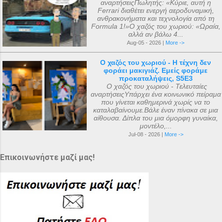
αναρτήσειςΠωλητής: «Κύριε, αυτή η
Ferrari διαθέτει ενεργή αεροδυναμική,
ανθρακονήματα και τεχνολογία από τη
Formula 1!»Ο χαζός του χωριού: «Ωραία,
αλλά αν βάλω 4...
Aug-05 - 2026 |
More ->
Ο χαζός του χωριού - Η τέχνη δεν
φοράει μακιγιάζ. Εμείς φοράμε
προκαταλήψεις, S5E3
Ο χαζός του χωριού - Τελευταίες
αναρτήσειςΥπάρχει ένα κοινωνικό πείραμα
που γίνεται καθημερινά χωρίς να το
καταλαβαίνουμε.Βάλε έναν πίνακα σε μια
αίθουσα. Δίπλα του μια όμορφη γυναίκα,
μοντέλο,...
Jul-08 - 2026 |
More ->
Επικοινωνήστε μαζί μας!