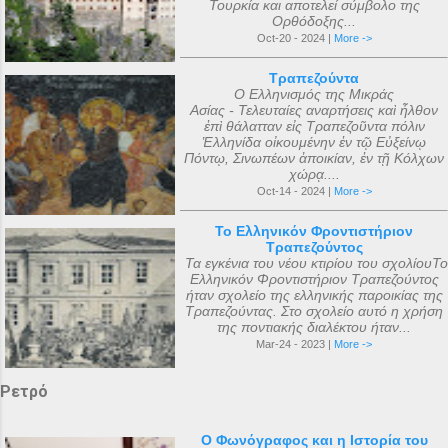
Τουρκία και αποτελεί σύμβολο της
Ορθόδοξης...
Oct-20 - 2024 |
More ->
Τραπεζούντα
Ο Ελληνισμός της Μικράς
Ασίας - Τελευταίες αναρτήσεις καὶ ἦλθον
ἐπὶ θάλατταν εἰς Τραπεζοῦντα πόλιν
Ἑλληνίδα οἰκουμένην ἐν τῷ Εὐξείνῳ
Πόντῳ, Σινωπέων ἀποικίαν, ἐν τῇ Κόλχων
χώρᾳ....
Oct-14 - 2024 |
More ->
Το Ελληνικόν Φροντιστήριον
Τραπεζούντος
Τα εγκένια του νέου κτιρίου του σχολίουΤο
Ελληνικόν Φροντιστήριον Τραπεζούντος
ήταν σχολείο της ελληνικής παροικίας της
Τραπεζούντας. Στο σχολείο αυτό η χρήση
της ποντιακής διαλέκτου ήταν...
Mar-24 - 2023 |
More ->
Ρετρό
Ο Φωνόγραφος και η Ιστορία του