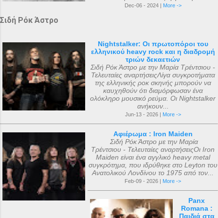
Dec-06 - 2024 |
More ->
Σιδή Ρόκ Άστρο
Nightstalker: Οι πρωτοπόροι του
ελληνικού heavy rock και η διαδρομή
τριών δεκαετιών
Σιδή Ρόκ Άστρο με την Μαρία Τρέντσιου -
Τελευταίες αναρτήσειςΛίγα συγκροτήματα
της ελληνικής ροκ σκηνής μπορούν να
καυχηθούν ότι διαμόρφωσαν ένα
ολόκληρο μουσικό ρεύμα. Οι Nightstalker
ανήκουν...
Jun-13 - 2026 |
More ->
Αφιέρωμα : Iron Maiden
Σιδή Ρόκ Άστρο με την Μαρία
Τρέντσιου - Τελευταίες αναρτήσειςΟι Iron
Maiden είναι ένα αγγλικό heavy metal
συγκρότημα, που ιδρύθηκε στο Leyton του
Ανατολικού Λονδίνου το 1975 από τον...
Feb-09 - 2026 |
More ->
Panx
Romana :
Παιδιά στα