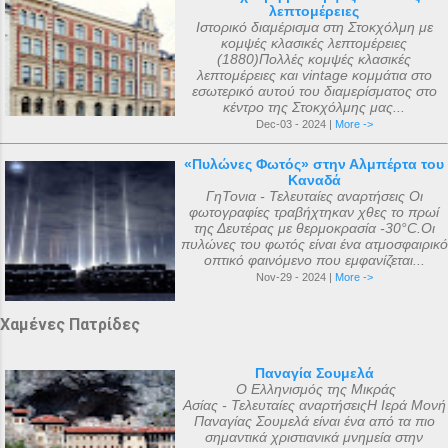
λεπτομέρειες
Ιστορικό διαμέρισμα στη Στοκχόλμη με
κομψές κλασικές λεπτομέρειες
(1880)Πολλές κομψές κλασικές
λεπτομέρειες και vintage κομμάτια στο
εσωτερικό αυτού του διαμερίσματος στο
κέντρο της Στοκχόλμης μας...
Dec-03 - 2024 |
More ->
«Πυλώνες Φωτός» στην Αλμπέρτα του
Καναδά
ΓηΤονια - Τελευταίες αναρτήσεις Οι
φωτογραφίες τραβήχτηκαν χθες το πρωί
της Δευτέρας με θερμοκρασία -30°C.Οι
πυλώνες του φωτός είναι ένα ατμοσφαιρικό
οπτικό φαινόμενο που εμφανίζεται...
Nov-29 - 2024 |
More ->
Χαμένες Πατρίδες
Παναγία Σουμελά
Ο Ελληνισμός της Μικράς
Ασίας - Τελευταίες αναρτήσειςΗ Ιερά Μονή
Παναγίας Σουμελά είναι ένα από τα πιο
σημαντικά χριστιανικά μνημεία στην