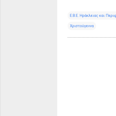
Ε.Β.Ε. Ηράκλειας και Περι
Χριστούγεννα