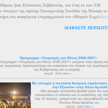
ός του Τάγματός τους απαγόρευε να πολεμούν εναντίον άλλ
Μάριος ήταν Επίσκοπος Σεβαστείας, και ένας εκ των 318
ών. Στις 12 Οκτωβρίου 1799, οι Ιππότες προσέφεραν αυτά τα
 πατέρων της πρώτης Οικουμενικής Συνόδου της Νίκαιας το
ερά κειμήλια στον Αυτοκράτορα Παύλο Α΄ της Ρωσίας, ο οπο
νήμη του αναφέρεται επιγραμματικά στο «Μικρόν Ευχολόγιο
ν τότε στο Γκάτσινα. Το φθινόπωρο του ίδιου έτους, τα ιερά 
άριον» έκδοση «Αποστολικής Διακονίας» 1956. Ο μοναδικό
ενα μεταφέρθηκαν στην Αγία Πετρούπολη και τοποθετήθηκαν
ΔΙΑΒΆΣΤΕ ΠΕΡΙΣΌΤ
ός του Αγίου Μάριου, έγινε μετά από όραμα ενός πεντάχρον
ά ανάκτορα, μέσα στον ναό αφιερωμένο ...
του μικρού Μάριου με τον ίδιο τον άγνωστο για πολλούς Άγιο
Ο μικρός Μάριος αφού μετέφερε το θείο μύνημα , κοιμήθηκ
 ετών μετά από μάχη με σοβαρή ασθένεια. Η ανέγερση του ν
 με εισφορές από την κηδεία του μικρού Μάριου και
θηκε με εισφορές από την κηδεία της αείμνηστης Μαρίας Σ
Πρόγραμμα «Τουρισμός για Όλους 2026-2027»
Πρόγραμμα «Τουρισμός για Όλους 2026-2027» στοχεύει στην άμεση ενί
ιάφορες άλλες εισφορές. Ο ακριβής αριθμός των μελών της
ας τουριστικής δραστηριότητας και εντάσσεται στο πλαίσιο της ευρύτερη
 με βάση τις διαθέσιμες πηγές, δεν μπορεί να καθοριστεί ακ
της Κυβέρνησης για τη στήριξη...
ι σήμερα. Ο αριθμός που επικράτησε από μεταγενέστερες πη
Aug-05 - 2026 |
More ->
ν ήταν ο αριθμός 318. Ο Ευσέβιος της Καισαρείας τους αριθμ
Με επιτυχία η ποντιακή θεατρική παράσταση 
θανάσιος Αλεξανδρείας 318, και ο Ευστάθιος Α...
σην Εξουσία» στην Κάτω Αμπέλα
Μια όμορφη πολιτιστική βραδιά είχαν την ευκ
απολαύσουν οι κάτοικοι και οι επισκέπτες της Κ
στις 31 Ιουλίου, ύστερα από την πρωτοβουλία τ
Ποντίων Κάτω Αμπέλας να...
Aug-04 - 2026 |
More ->