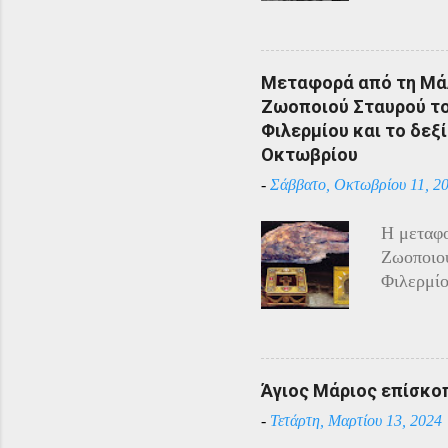
Πόντου ε
υπόλοιπο
πόλεμο π
Μεταφορά από τη Μάλ
και αντί
Ζωοποιού Σταυρού του
η απάντη
Φιλερμίου και το δεξί
αντίστασ
Οκτωβρίου
άρχισαν 
-
Σάββατο, Οκτωβρίου 11, 2
επιδίδον
κατάστασ
Η μεταφο
Τραπεζού
Ζωοποιού
Χρύσανθο
Φιλερμίο
του επέτ
Αγίου Ιω
φυλάσσον
Τάγματος
Ιππότες 
Άγιος Μάριος επίσκο
Ναπολέον
-
Τετάρτη, Μαρτίου 13, 2024
Ιππότες 