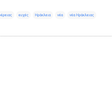
φέρειας
ευχές
Ηράκλεια
νέα
νέα Ηράκλειας