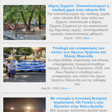
Δήμος Σερρών : Επαναλειτουργεί η
παιδική χαρά στην πλατεία ΙΚΑ
Την επαναλειτουργία της παιδικής χαράς
στην πλατεία ΙΚΑ, στην πόλη των
Σερρών, ανακοίνωσε ο Δήμος
Σερρών.Σύμφωνα με την ανακοίνωση
της δημοτικής αρχής, ολοκληρώθηκαν
εργασίες αποκατάστασης φθορών,...
Aug-06 - 2026 |
More ->
Υποδοχή και ενταφιασμός των
οστών των Ηρώων Χρήστου και
Ελένης Μαρούδη
Σε κλίμα βαθιάς συγκίνησης και εθνικής
υπερηφάνειας πραγματοποιήθηκε
σήμερα, Πέμπτη 6 Αυγούστου 2026, στα
Άνω Πορόια η υποδοχή και ο
ενταφιασμός των οστών του ήρωα
Χρήστου Μαρούδη και της αδελφής
του...
Aug-06 - 2026 |
More ->
Με επιτυχία η ποντιακή θεατρική
παράσταση «Οι Γυναίκ’ς σην
Εξουσία» στην Κάτω Αμπέλα
Μια όμορφη πολιτιστική βραδιά είχαν