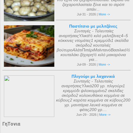
ζαχαροπλαστεία ξ̌ύνε και το σιρόπ
απάν...
Jul-31 - 2026 |
More ->
Παστίτσιο με μελιτζάνες
Συνταγές - Τελευταίες
αναρτήσειςΥλικά½ κιλό μελιτζάνες4–5
κόκκινες ντομάτες1 κρεμμύδι1 σκελίδα
σκόρδο2 κουταλιές
βούτυροΑλάτιΠιπέριΜαϊντανόΒασιλικό½
κουταλάκι ζάχαρη½ κιλό μακαρόνια
για...
Jul-09 - 2026 |
More ->
Πλιγούρι με λαχανικά
Συνταγές - Τελευταίες
αναρτήσειςΥλικά200 γρ. πλιγούρι1
κρεμμύδι ψιλοκομμένο2 σκελίδες
σκόρδο2 κολοκυθάκια κομμένα σε
κύβους2 καρότα κομμένα σε κύβους200
γρ. μανιτάρια λευκά κομμένα σε
φέτες200 γρ....
Jun-29 - 2026 |
More ->
ΓηΤονια