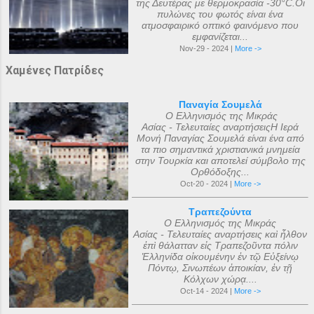
της Δευτέρας με θερμοκρασία -30°C.Οι
πυλώνες του φωτός είναι ένα
ατμοσφαιρικό οπτικό φαινόμενο που
εμφανίζεται...
Nov-29 - 2024 |
More ->
Χαμένες Πατρίδες
Παναγία Σουμελά
Ο Ελληνισμός της Μικράς
Ασίας - Τελευταίες αναρτήσειςΗ Ιερά
Μονή Παναγίας Σουμελά είναι ένα από
τα πιο σημαντικά χριστιανικά μνημεία
στην Τουρκία και αποτελεί σύμβολο της
Ορθόδοξης...
Oct-20 - 2024 |
More ->
Τραπεζούντα
Ο Ελληνισμός της Μικράς
Ασίας - Τελευταίες αναρτήσεις καὶ ἦλθον
ἐπὶ θάλατταν εἰς Τραπεζοῦντα πόλιν
Ἑλληνίδα οἰκουμένην ἐν τῷ Εὐξείνῳ
Πόντῳ, Σινωπέων ἀποικίαν, ἐν τῇ
Κόλχων χώρᾳ....
Oct-14 - 2024 |
More ->