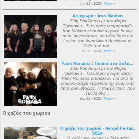
Jun-13 - 2026 |
More ->
Αφιέρωμα : Iron Maiden
Σιδή Ρόκ Άστρο με την Μαρία
Τρέντσιου - Τελευταίες αναρτήσειςΟι
Iron Maiden είναι ένα αγγλικό heavy
metal συγκρότημα, που ιδρύθηκε στο
Leyton του Ανατολικού Λονδίνου το
1975 από τον...
Feb-09 - 2026 |
More ->
Panx Romana : Παιδιά στα όπλα...
Σιδή Ρόκ Άστρο με την Μαρία
Τρέντσιου - Τελευταίες αναρτήσειςΟι
Panx Romana αποτελούν ένα από τα
σημαντικότερα κεφάλαια της ελληνικής
πανκ ροκ ιστορίας. Η πορεία τους, που
ξεκινά στις...
Sep-12 - 2025 |
More ->
Ο χαζός του χωριού
Ο χαζός του χωριού - Αγορά Ferrari,
S5E4
Ο χαζός του χωριού - Τελευταίες