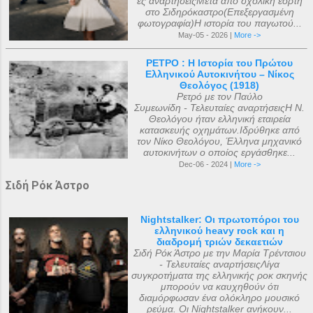
ες αναρτήσειςΜετά από σχολική εορτή
στο Σιδηρόκαστρο(Επεξεργασμένη
φωτογραφία)Η ιστορία του παγωτού...
May-05 - 2026 |
More ->
ΡΕΤΡΟ : Η Ιστορία του Πρώτου
Ελληνικού Αυτοκινήτου – Νίκος
Θεολόγος (1918)
Ρετρό με τον Παύλο
Συμεωνίδη - Τελευταίες αναρτήσειςΗ Ν.
Θεολόγου ήταν ελληνική εταιρεία
κατασκευής οχημάτων.Ιδρύθηκε από
τον Νίκο Θεολόγου, Έλληνα μηχανικό
αυτοκινήτων ο οποίος εργάσθηκε...
Dec-06 - 2024 |
More ->
Σιδή Ρόκ Άστρο
Nightstalker: Οι πρωτοπόροι του
ελληνικού heavy rock και η
διαδρομή τριών δεκαετιών
Σιδή Ρόκ Άστρο με την Μαρία Τρέντσιου
- Τελευταίες αναρτήσειςΛίγα
συγκροτήματα της ελληνικής ροκ σκηνής
μπορούν να καυχηθούν ότι
διαμόρφωσαν ένα ολόκληρο μουσικό
ρεύμα. Οι Nightstalker ανήκουν...