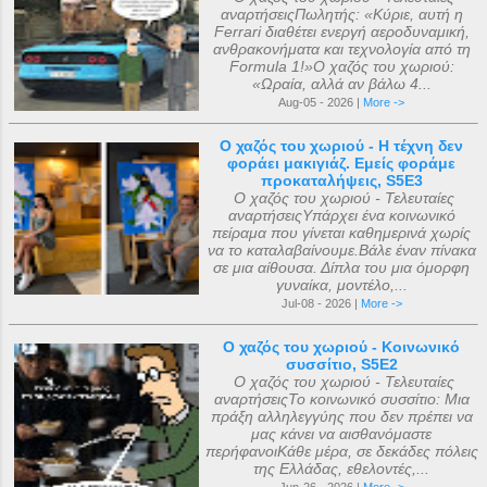
αναρτήσειςΠωλητής: «Κύριε, αυτή η
Ferrari διαθέτει ενεργή αεροδυναμική,
ανθρακονήματα και τεχνολογία από τη
Formula 1!»Ο χαζός του χωριού:
«Ωραία, αλλά αν βάλω 4...
Aug-05 - 2026 |
More ->
Ο χαζός του χωριού - Η τέχνη δεν
φοράει μακιγιάζ. Εμείς φοράμε
προκαταλήψεις, S5E3
Ο χαζός του χωριού - Τελευταίες
αναρτήσειςΥπάρχει ένα κοινωνικό
πείραμα που γίνεται καθημερινά χωρίς
να το καταλαβαίνουμε.Βάλε έναν πίνακα
σε μια αίθουσα. Δίπλα του μια όμορφη
γυναίκα, μοντέλο,...
Jul-08 - 2026 |
More ->
Ο χαζός του χωριού - Κοινωνικό
συσσίτιο, S5E2
Ο χαζός του χωριού - Τελευταίες
αναρτήσειςΤο κοινωνικό συσσίτιο: Μια
πράξη αλληλεγγύης που δεν πρέπει να
μας κάνει να αισθανόμαστε
περήφανοιΚάθε μέρα, σε δεκάδες πόλεις
της Ελλάδας, εθελοντές,...