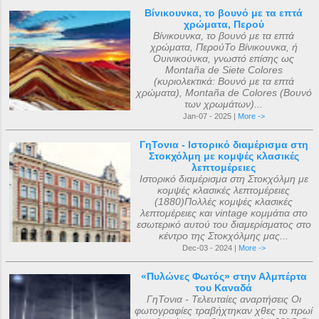
Βίνικουνκα, το βουνό με τα επτά
χρώματα, Περού
Βίνικουνκα, το βουνό με τα επτά
χρώματα, ΠερούΤο Βίνικουνκα, ή
Ουινικούνκα, γνωστό επίσης ως
Montaña de Siete Colores
(κυριολεκτικά: Βουνό με τα επτά
χρώματα), Montaña de Colores (Βουνό
των χρωμάτων)...
Jan-07 - 2025 |
More ->
ΓηΤονια - Ιστορικό διαμέρισμα στη
Στοκχόλμη με κομψές κλασικές
λεπτομέρειες
Ιστορικό διαμέρισμα στη Στοκχόλμη με
κομψές κλασικές λεπτομέρειες
(1880)Πολλές κομψές κλασικές
λεπτομέρειες και vintage κομμάτια στο
εσωτερικό αυτού του διαμερίσματος στο
κέντρο της Στοκχόλμης μας...
Dec-03 - 2024 |
More ->
«Πυλώνες Φωτός» στην Αλμπέρτα
του Καναδά
ΓηΤονια - Τελευταίες αναρτήσεις Οι
φωτογραφίες τραβήχτηκαν χθες το πρωί