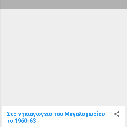
ή
σ
ε
ι
ς
Στο νηπιαγωγείο του Μεγαλοχωρίου
το 1960-63