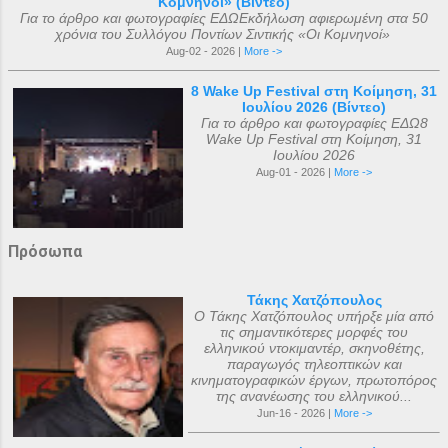
Κομνηνοί» (Βίντεο)
Για το άρθρο και φωτογραφίες ΕΔΩΕκδήλωση αφιερωμένη στα 50
χρόνια του Συλλόγου Ποντίων Σιντικής «Οι Κομνηνοί»
Aug-02 - 2026 |
More ->
8 Wake Up Festival στη Κοίμηση, 31
Ιουλίου 2026 (Βίντεο)
Για το άρθρο και φωτογραφίες ΕΔΩ8
Wake Up Festival στη Κοίμηση, 31
Ιουλίου 2026
Aug-01 - 2026 |
More ->
Πρόσωπα
Τάκης Χατζόπουλος
Ο Τάκης Χατζόπουλος υπήρξε μία από
τις σημαντικότερες μορφές του
ελληνικού ντοκιμαντέρ, σκηνοθέτης,
παραγωγός τηλεοπτικών και
κινηματογραφικών έργων, πρωτοπόρος
της ανανέωσης του ελληνικού...
Jun-16 - 2026 |
More ->