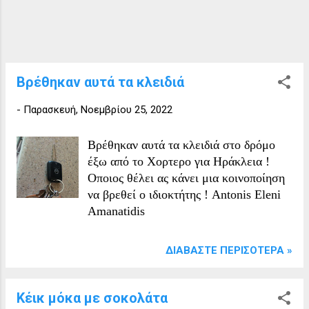
χρησιμοποιείται συνολικά περίπου το
7πλάσιο, δηλαδή μία έκταση περίπου
ίση με το 1/3 της Αφρικής ή αλλιώς σαν
μία ολόκληρη Ευρώπη (και κάτι)!
ΑΛΛΑ ΤΟ ΠΙΟ ΑΚΡΑΙΟ ΑΠ'ΟΛΑ...
Βρέθηκαν αυτά τα κλειδιά
Για την κτηνοτροφία και μόνο
(βοσκοτόπια, μονάδες, κλπ)
-
Παρασκευή, Νοεμβρίου 25, 2022
υπολογίζοντας και τις καλλιέργειες για
την τροφή αυτών των ζώων που
Βρέθηκαν αυτά τα κλειδιά στο δρόμο
εκτρέφουμε πχ για το κρέας και τα
έξω από το Χορτερο για Ηράκλεια !
γαλακτοκομικά (γιατί κάτι πρέπει να
Οποιος θέλει ας κάνει μια κοινοποίηση
τρώνε μέχρι μεγαλώσουν και να
να βρεθεί ο ιδιοκτήτης ! Antonis Eleni
σφαχτούν/...
Amanatidis
ΔΙΑΒΆΣΤΕ ΠΕΡΙΣΌΤΕΡΑ »
Κέικ μόκα με σοκολάτα