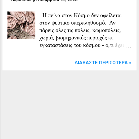
Η πείνα στον Κόσμο δεν οφείλεται
στον ψεύτικο υπερπληθυσμό. Αν
πάρεις όλες τις πόλεις, κωμοπόλεις,
χωριά, βιομηχανικές περιοχές κι
εγκαταστάσεις του κόσμου - ό,τι έχει
χτίσει ο άνθρωπος τελοσπάντων - και τα
βάλεις ΟΛΑ ΜΑΖΙ μαζεμένα σε ένα
ΔΙΑΒΆΣΤΕ ΠΕΡΙΣΌΤΕΡΑ »
μέρος, πιάνουν μία έκταση περίπου ίση
με το 1% (ΝΑΙ, ΕΝΑ ΤΟΙΣ ΕΚΑΤΟ
ΜΟΝΟ) της συνολικής έκτασης *της
ξηράς* του πλανήτη, δηλαδή περίπου 14
φορές η Ελλάδα (!) ή - αν προτιμάτε -
σαν 80κάτι Πελοπόννησοι. Όμως για
την *καλλιέργεια* της τροφής (και
φαντάζομαι και φυτών για άλλες χρήσεις
όπως πχ βαμβάκι; ) που προορίζεται
ΑΜΕΣΑ ΓΙΑ ΤΟΥΣ ΑΝΘΡΩΠΟΥΣ,