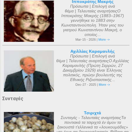
Ιπποκράτης Μακρής
Πρόσωπα | Επιλογή ανά
θέμα | Τελευταίες αναρτήσειςΟ
Ιπποκράτης Μακρής (1883–1967)
γεννήθηκε το 1883 στην
Κωνσταντινούπολη. Ήταν γιος του
γιατρού Κωνσταντίνου Μακρή, ο
οποίος...
Mar-15 - 2026 |
More ->
Αχιλλέας Καραμανλής
Πρόσωπα | Επιλογή ανά
θέμα | Τελευταίες αναρτήσειςΟ Αχιλλέας
Καραμανλής (Πρώτη Σερρών, 27
Δεκεμβρίου 1929) είναι Έλληνας
πολιτικός, πρώην βουλευτής της
Εθνικής Ριζοσπαστικής...
Dec-27 - 2025 |
More ->
Συνταγές
Τσιριχτά
Συνταγές - Τελευταίες αναρτήσειςΤα
ποντιακά τα τσιριχτά έν άμον τα
ξακουστά τ'ελλενικά τα «λουκουμάδες»
ντο έχνε σα ζαχαροπλαστεία. Βέβαια σα