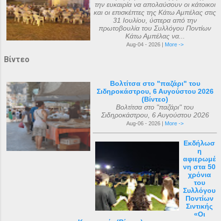
την ευκαιρία να απολαύσουν οι κάτοικοι
και οι επισκέπτες της Κάτω Αμπέλας στις
31 Ιουλίου, ύστερα από την
πρωτοβουλία του Συλλόγου Ποντίων
Κάτω Αμπέλας να...
Aug-04 - 2026 |
More ->
Βίντεο
Βολτίτσα στο "παζάρι" του
Σιδηροκάστρου, 6 Αυγούστου 2026
(Βίντεο)
Βολτίτσα στο "παζάρι" του
Σιδηροκάστρου, 6 Αυγούστου 2026
Aug-06 - 2026 |
More ->
Εκδήλωσ
η
αφιερωμέ
νη στα 50
χρόνια
του
Συλλόγου
Ποντίων
Σιντικής
«Οι