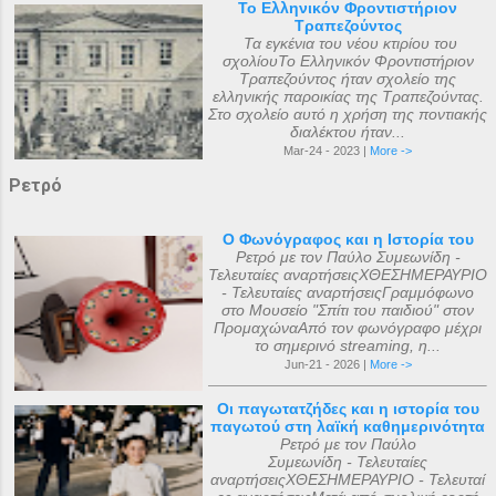
Το Ελληνικόν Φροντιστήριον
Τραπεζούντος
Τα εγκένια του νέου κτιρίου του
σχολίουΤο Ελληνικόν Φροντιστήριον
Τραπεζούντος ήταν σχολείο της
ελληνικής παροικίας της Τραπεζούντας.
Στο σχολείο αυτό η χρήση της ποντιακής
διαλέκτου ήταν...
Mar-24 - 2023 |
More ->
Ρετρό
Ο Φωνόγραφος και η Ιστορία του
Ρετρό με τον Παύλο Συμεωνίδη -
Τελευταίες αναρτήσειςΧΘΕΣΗΜΕΡΑΥΡΙΟ
- Τελευταίες αναρτήσειςΓραμμόφωνο
στο Μουσείο "Σπίτι του παιδιού" στον
ΠρομαχώναΑπό τον φωνόγραφο μέχρι
το σημερινό streaming, η...
Jun-21 - 2026 |
More ->
Οι παγωτατζήδες και η ιστορία του
παγωτού στη λαϊκή καθημερινότητα
Ρετρό με τον Παύλο
Συμεωνίδη - Τελευταίες
αναρτήσειςΧΘΕΣΗΜΕΡΑΥΡΙΟ - Τελευταί