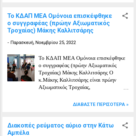
Το ΚΔΑΠ ΜΕΑ Ομόνοια επισκέφθηκε
ο συγγραφέας (πρώην Αξιωματικός
Τροχαίας) Μάκης Καλλιτσάρης
-
Παρασκευή, Νοεμβρίου 25, 2022
Το ΚΔΑΠ ΜΕΑ Ομόνοια επισκέφθηκε
ο συγγραφέας (πρώην Αξιωματικός
Τροχαίας) Μάκης Καλλιτσάρης Ο
κ.Μάκης Καλλιτσάρης είναι πρώην
Αξιωματικός Τροχαίας,
Πραγματογνώμονας-Αναλυτής
Τροχαίων Ατυχημάτων και συγγραφέας
ΔΙΑΒΆΣΤΕ ΠΕΡΙΣΌΤΕΡΑ »
παιδικού βιβλίου «ΚΥΚΛΟΦΟΡΩ
ΣΤΟΝ ΔΡΟΜΟ ΜΕ ΑΣΦΑΛΕΙΑ-
ΠΕΡΠΑΤΑΜΕ ΜΑΖΙ». Ο
Διακοπές ρεύματος αύριο στην Κάτω
κ. Καλλιτσάρης μίλησε για τους
Αμπέλα