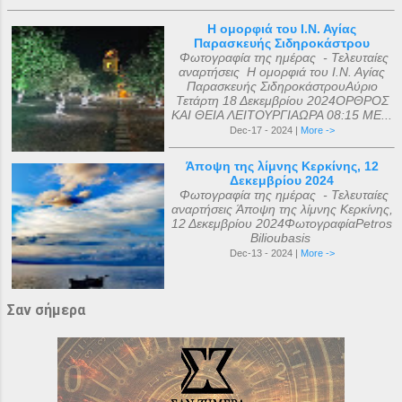
Η ομορφιά του Ι.Ν. Αγίας
Παρασκευής Σιδηροκάστρου
Φωτογραφία της ημέρας - Τελευταίες
αναρτήσεις Η ομορφιά του Ι.Ν. Αγίας
Παρασκευής ΣιδηροκάστρουΑύριο
Τετάρτη 18 Δεκεμβρίου 2024ΟΡΘΡΟΣ
ΚΑΙ ΘΕΙΑ ΛΕΙΤΟΥΡΓΙΑΩΡΑ 08:15 ΜΕ...
Dec-17 - 2024 |
More ->
Άποψη της λίμνης Κερκίνης, 12
Δεκεμβρίου 2024
Φωτογραφία της ημέρας - Τελευταίες
αναρτήσεις Άποψη της λίμνης Κερκίνης,
12 Δεκεμβρίου 2024ΦωτογραφίαPetros
Bilioubasis
Dec-13 - 2024 |
More ->
Σαν σήμερα