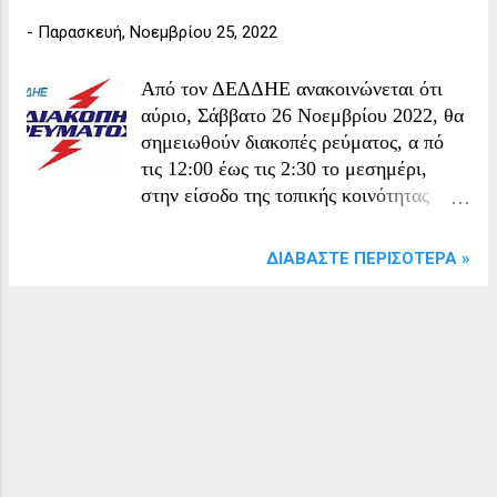
κανόνες που πρέπει να ακολουθούμε
-
Παρασκευή, Νοεμβρίου 25, 2022
για να περπατάμε ασφαλείς στον δρόμο
και α πάντησε αναλυτικά σε όλες τις
ερωτήσεις των παιδιών. Ο συγγραφέας
Από τον ΔΕΔΔΗΕ ανακοινώνεται ότι
στα πλαίσια της επίσκεψης του
αύριο, Σάββατο 26 Νοεμβρίου 2022, θα
στο ΚΔΑΠ ΜΕΑ Ομόνοια έδωσε σε
σημειωθούν διακοπές ρεύματος, α πό
όλους το διδακτικό και ψυχαγωγικό
τις 12:00 έως τις 2:30 το μεσημέρι,
βιβλίο του και ευχήθηκες λιγότερα
στην είσοδο της τοπικής κοινότητας
ατυχήματα στον δρόμο. Φωτογραφία
Κάτω Αμπέλας, του Δήμου Σιντικής.
από ΚΔΑΠ ΜΕΑ Ομόνοια
ΔΙΑΒΆΣΤΕ ΠΕΡΙΣΌΤΕΡΑ »