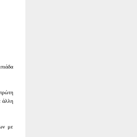
πιάδα
 πρώτη
α άλλη
ων με