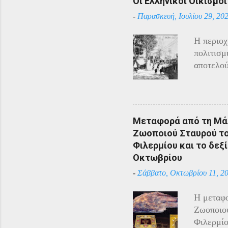
Οι Ελληνικοί Οικισμο
-
Παρασκευή, Ιουλίου 29, 20
Η περιοχ
πολιτισμ
αποτελού
Αρμένιου
Πόντου ε
υπόλοιπο
πόλεμο π
Μεταφορά από τη Μάλ
και αντί
Ζωοποιού Σταυρού του
η απάντη
Φιλερμίου και το δεξί
αντίστασ
Οκτωβρίου
άρχισαν 
-
Σάββατο, Οκτωβρίου 11, 2
επιδίδον
κατάστασ
Η μεταφο
Τραπεζού
Ζωοποιού
Χρύσανθο
Φιλερμίο
του επέτ