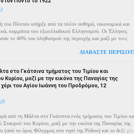
ί στον Πόντο το 1922
22
ή του Πόντου υπήρξε από τα πλέον ανθηρά, οικονομικά και
ικά, κομμάτια του εξωελλαδικού Ελληνισμού. Οι Έλληνες
σαν το 40% του πληθυσμού της περιοχής και μαζί με τους
ς πρωταγωνιστούσαν στην οικονομική ζωή της. Ο πληθυσμό
ΔΙΑΒΆΣΤΕ ΠΕΡΙΣΌΤ
ίχε και αυτός στη διάρκεια του πολέμου την ίδια τύχη με τον
 μικρασιατικό πληθυσμό. Με την είσοδο της Τουρκίας στον
ραγματοποιήθηκαν εκκενώσεις οικισμών, εκτελέσεις λιποτα
τα στο Γκάτσινα τμήματος του Τιμίου και
ποινα στις οικογένειες των φυγοστράτων. Χαρακτηριστική εδ
 Κυρίου, μαζί με την εικόνα της Παναγίας της
ση που έδωσαν οι Πόντιοι στην καταπίεση με την οργανωμέν
 χέρι του Αγίου Ιωάννη του Προδρόμου, 12
η των κατοίκων του. Αντιδρώντας στις πιέσεις των Τούρκων
από το 1915 να καταφεύγουν αντάρτες στα βουνά και να
025
ται σε ανταρτοπόλεμο εναντίον του τακτικού στρατού. Η
η ήταν καλύτερη στην εκκλησιαστική περιφέρεια της
ρά από τη Μάλτα στο Γκάτσινα ενός τμήματος του Τιμίου κα
ντας λόγω των ιδιαίτερων ικανοτήτων του μητροπολίτη
 Σταυρού του Κυρίου, μαζί με την εικόνα της Παναγίας της
υ και της γενικής εμπιστοσύνης που απολάμβανε, γεγονός π
υ (από το όρος Φίλερμος στο νησί της Ρόδου) και το δεξί χέρ
ρεπε να συντηρεί καλές σ...