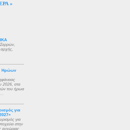
ΕΡΑ »
ου
ε σε
αού
πύρου
 ΙΚΑ
 Σερρών,
 αρχής,
ριβώς
γές
εί
ν Ηρώων
ηφάνειας
 2026, στα
τών του ήρωα
..
ισμός για
2027»
ρισμός για
τοχεύει στην
ς εγχώριας