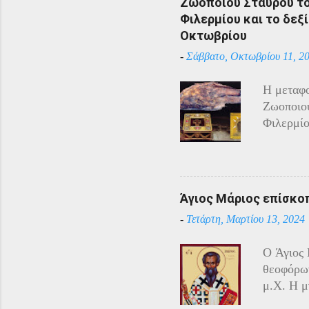
Ζωοποιού Σταυρού του
η απάντη
Φιλερμίου και το δεξί
αντίστασ
Οκτωβρίου
άρχισαν 
-
Σάββατο, Οκτωβρίου 11, 2
επιδίδον
κατάστασ
Η μεταφο
Τραπεζού
Ζωοποιού
Χρύσανθο
Φιλερμίο
του επέτ
Αγίου Ιω
φυλάσσον
Τάγματος
Ιππότες 
Άγιος Μάριος επίσκο
Ναπολέον
-
Τετάρτη, Μαρτίου 13, 2024
Ιππότες 
Κανονισμ
O Άγιος 
χριστιαν
θεοφόρων
αρχαία ι
μ.Χ. Η μ
βρισκότα
Αγιασματ
αντικείμ