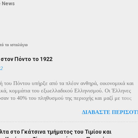
e News
ό το ιστολόγιο
ί στον Πόντο το 1922
22
ή του Πόντου υπήρξε από τα πλέον ανθηρά, οικονομικά και
ικά, κομμάτια του εξωελλαδικού Ελληνισμού. Οι Έλληνες
σαν το 40% του πληθυσμού της περιοχής και μαζί με τους
ς πρωταγωνιστούσαν στην οικονομική ζωή της. Ο πληθυσμό
ΔΙΑΒΆΣΤΕ ΠΕΡΙΣΌΤ
ίχε και αυτός στη διάρκεια του πολέμου την ίδια τύχη με τον
 μικρασιατικό πληθυσμό. Με την είσοδο της Τουρκίας στον
ραγματοποιήθηκαν εκκενώσεις οικισμών, εκτελέσεις λιποτα
τα στο Γκάτσινα τμήματος του Τιμίου και
ποινα στις οικογένειες των φυγοστράτων. Χαρακτηριστική εδ