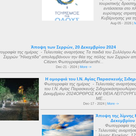
τουριστικής δραστηρ
εντάσσεται στο πλ
ευρύτερης στρατη
Κυβέρνησης για τη 
Aug-05 - 2026 |
M
Άποψη των Σερρών, 20 Δεκεμβρίου 2024
ογραφία της ημέρας - Τελευταίες αναρτήσεις Τα παιδιά του Συλλόγου Α
Σερρών "Ηλιαχτίδα" απολαμβάνουν την θέα της πόλης των Σερρών απ
Citizen.ΦωτογραφίαMarianthi...
Dec-21 - 2024 |
More ->
Η ομορφιά του Ι.Ν. Αγίας Παρασκευής Σιδη
Φωτογραφία της ημέρας - Τελευταίες αναρτήσει
του Ι.Ν. Αγίας Παρασκευής ΣιδηροκάστρουΑύριο
Δεκεμβρίου 2024ΟΡΘΡΟΣ ΚΑΙ ΘΕΙΑ ΛΕΙΤΟΥΡΓΙ
ΜΕ...
Dec-17 - 2024 |
More ->
Άποψη της λίμνης Κ
Δεκεμβρίου
Φωτογραφία τη
- Τελευταίες αναρτήσ
λίμνης Κερκίνης, 1