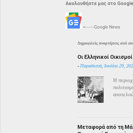
Ακολουθήστε μας στο Googl
<-----Google News
Δημοφιλείς αναρτήσεις από αυτ
Οι Ελληνικοί Οικισμο
-
Παρασκευή, Ιουλίου 29, 20
Η περιοχ
πολιτισμ
αποτελού
Αρμένιου
Πόντου ε
υπόλοιπο
πόλεμο π
Μεταφορά από τη Μάλ
και αντί