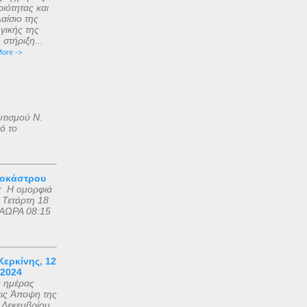
ιότητας και
αίσιο της
γικής της
στήριξη...
ore ->
υτισμού Ν.
ό το
ροκάστρου
ς Η ομορφιά
 Τετάρτη 18
ΑΩΡΑ 08:15
ερκίνης, 12
 2024
ς ημέρας
εις Άποψη της
2 Δεκεμβρίου