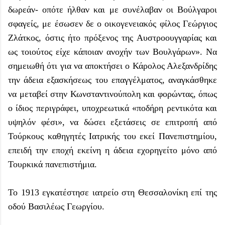
δωρεάν- οπότε ήλθαν και με συνέλαβαν οι Βούλγαροι
σφαγείς, με έσωσεν δε ο οικογενειακός φίλος Γεώργιος
Ζλάτκος, όστις ήτο πρόξενος της Αυστροουγγαρίας και
ως τοιούτος είχε κάποιαν ανοχήν των Βουλγάρων». Να
σημειωθή ότι για να αποκτήσει ο Κάρολος Αλεξανδρίδης
την άδεια εξασκήσεως του επαγγέλματος, αναγκάσθηκε
να μεταβεί στην Κωνσταντινούπολη και φορώντας, όπως
ο ίδιος περιγράφει, υποχρεωτικά «ποδήρη ρεντικότα και
υψηλόν φέσι», να δώσει εξετάσεις σε επιτροπή από
Τούρκους καθηγητές Ιατρικής του εκεί Πανεπιστημίου,
επειδή την εποχή εκείνη η άδεια εχορηγείτο μόνο από
Τουρκικά πανεπιστήμια.
Το 1913 εγκατέστησε ιατρείο στη Θεσσαλονίκη επί της
οδού Βασιλέως Γεωργίου.