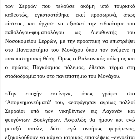
των Σερρών που τελούσε ακόμη υπό τουρκικό
καθεστώς, εγκαταστάθηκε εκεί προσωρινά, όπως
πίστευε, και άρχισε να εξασκεί την ειδικότητα του
παθολόγου-φυματιολόγου ως Διευθυντής του
Νοσοκομείου Σερρών, με την προοπτική να επιστρέψει
στο Πανεπιστήμιο του Μονάχου όπου τον ανέμενε η
πανεπιστημιακή θέση. Όμως ο Βαλκανικός πόλεμος και
ο πρώτος Παγκόσμιος πόλεμος, έθεσαν τέρμα στη
σταδιοδρομία του στο πανεπιστήμιο του Μονάχου.
«Την εποχήν εκείνην», όπως γράφει στα
‘Απομνημονεύματά’ του, «εσφάγησαν αγρίως πολλοί
Σερραίοι υπό των νικηθέντων εις Λαχανάν και
φευγόντων Βουλγάρων. Ασφαλώς θα ήμουν και εγώ
μεταξύ αυτών, διότι εγώ ανοήτως φερόμενος,
εξηκολούθουν να κάμνω ιατρικάς επισκέψεις –εννοείται