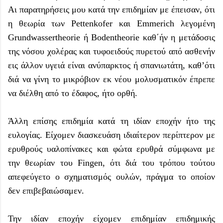
Αι παρατηρήσεις μου κατά την επιδημίαν με έπεισαν, ότι
η θεωρία των Pettenkofer και Emmerich λεγομένη
Grundwassertheorie ή Bodentheorie καθ΄ήν η μετάδοσις
της νόσου χολέρας και τυφοειδούς πυρετού από ασθενήν
εις άλλον υγειά είναι ανύπαρκτος ή σπανιωτάτη, καθ’ότι
διά να γίνη το μικρόβιον εκ νέου μολυσματικόν έπρεπε
να διέλθη από το έδαφος, ήτο ορθή.
Άλλη επίσης επιδημία κατά τη ιδίαν εποχήν ήτο της
ευλογίας. Είχομεν διασκευάση ιδιαίτερον περίπτερον με
ερυθρούς υαλοπίνακες και φώτα ερυθρά σύμφωνα με
την θεωρίαν του Fingen, ότι διά του τρόπου τούτου
απεφεύγετο ο σχηματισμός ουλών, πράγμα το οποίον
δεν επιβεβαιώσαμεν.
Την ιδίαν εποχήν είχομεν επιδημίαν επιδημικής