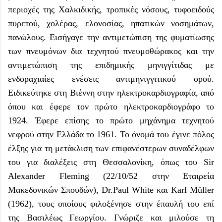
περιοχές της Χαλκιδικής, τροπικές νόσους, τυφοειδούς
πυρετού, χολέρας, ελονοσίας, ηπατικών νοσημάτων,
πανώλους. Εισήγαγε την αντιμετώπιση της φυματίωσης
των πνευμόνων δια τεχνητού πνευμοθώρακος και την
αντιμετώπιση της επιδημικής μηνιγγίτιδας με
ενδοραχιαίες ενέσεις αντιμηνιγγιτικού ορού.
Ειδικεύτηκε στη Βιέννη στην ηλεκτροκαρδιογραφία, από
όπου και έφερε τον πρώτο ηλεκτροκαρδιογράφο το
1924. Έφερε επίσης το πρώτο μηχάνημα τεχνητού
νεφρού στην Ελλάδα το 1961. Το όνομά του έγινε πόλος
έλξης για τη μετάκλιση των επιφανέστερων συναδέλφων
του για διαλέξεις στη Θεσσαλονίκη, όπως του Sir
Alexander Fleming (22/10/52 στην Εταιρεία
Μακεδονικών Σπουδών), Dr.Paul White και Karl Müller
(1962), τους οποίους φιλοξένησε στην έπαυλή του επί
της Βασιλέως Γεωργίου. Γνώριζε και μιλούσε τη