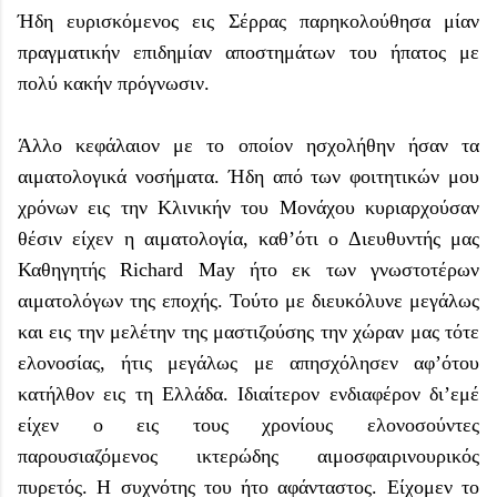
Ήδη ευρισκόμενος εις Σέρρας παρηκολούθησα μίαν
πραγματικήν επιδημίαν αποστημάτων του ήπατος με
πολύ κακήν πρόγνωσιν.
Άλλο κεφάλαιον με το οποίον ησχολήθην ήσαν τα
αιματολογικά νοσήματα. Ήδη από των φοιτητικών μου
χρόνων εις την Κλινικήν του Μονάχου κυριαρχούσαν
θέσιν είχεν η αιματολογία, καθ’ότι ο Διευθυντής μας
Καθηγητής Richard May ήτο εκ των γνωστοτέρων
αιματολόγων της εποχής. Τούτο με διευκόλυνε μεγάλως
και εις την μελέτην της μαστιζούσης την χώραν μας τότε
ελονοσίας, ήτις μεγάλως με απησχόλησεν αφ’ότου
κατήλθον εις τη Ελλάδα. Ιδιαίτερον ενδιαφέρον δι’εμέ
είχεν ο εις τους χρονίους ελονοσούντες
παρουσιαζόμενος ικτερώδης αιμοσφαιρινουρικός
πυρετός. Η συχνότης του ήτο αφάνταστος. Είχομεν το