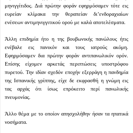
μηνιγγίτιδος. Διά πρώτην φοράν εφηρμόσαμεν τότε εις
ευρείαν κλίμακα την θεραπείαν δι’ενδοραχιαίων
ενέσεων αντιμηνιγγιτικού ορού με καλά αποτελέσματα.
Άλλη επιδημία ήτο η της βουβωνικής πανώλους ήτις
ενέβαλε εις πανικόν και τους ιατρούς ακόμη.
Εφηρμόσαμεν δια πρώτην φοράν αντιπανωλικόν ορόν.
Επίσης είχομεν αρκετάς περιπτώσεις υποστρόφου
πυρετού. Την ιδίαν σχεδόν εποχήν εξερράγη η πανδημία
της Ισπανικής γρίππης, είχε δε εκφρασθή η γνώμη εις
τας αρχάς ότι ίσως επρόκειτο περί πανωλικής
πνευμονίας.
Άλλο θέμα με το οποίον απησχολήθην ήσαν τα ηπατικά
νοσήματα.