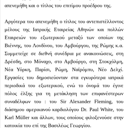
απενεμήθη και ο τίτλος του επιτίμου προέδρου της.
Αργότερα του απενεμήθη ο τίτλος του αντεπιστέλλοντος
μέλους της Ιατρικής Εταιρείας Αθηνών και πολλών
Εταιρειών του εξωτερικού μεταξύ των οποίων της
Βιέννης, του Λονδίνου, του Αμβούργου, της Ρώμης κ.α.
Συμμετείχε σε διεθνή συνέδρια με ανακοινώσεις, στη
Δρέσδη, στο Μόναχο, στο Αμβούργο, στη Στοκχόλμη,
Νέα Υόρκη, Παρίσι, Ρώμη, Ναϊρόμπυ, Νέο Δελχί.
Εργασίες του δημοσιεύονταν στα εγκυρότερα ιατρικά
περιοδικά του εξωτερικού, ενώ το όνομά του έγινε
πόλος έλξης για τη μετάκληση των επιφανέστερων
συναδέλφων του : του Sir Alexander Fleming, του
διάσημου αμερικανού καρδιολόγου Dr. Paul White, του
Karl Müller και άλλων, τους οποίους φιλοξενούσε στην
κατοικία του επί της Βασιλέως Γεωργίου.