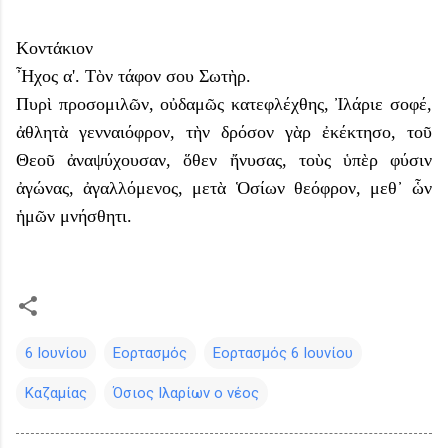
Κοντάκιον
Ἦχος α'. Τὸν τάφον σου Σωτὴρ.
Πυρὶ προσομιλῶν, οὐδαμῶς κατεφλέχθης, Ἰλάριε σοφέ,
ἀθλητὰ γενναιόφρον, τὴν δρόσον γὰρ ἐκέκτησο, τοῦ
Θεοῦ ἀναψύχουσαν, ὅθεν ἤνυσας, τοὺς ὑπὲρ φύσιν
ἀγώνας, ἀγαλλόμενος, μετὰ Ὁσίων θεόφρον, μεθ᾽ ὧν
ἡμῶν μνήσθητι.
6 Ιουνίου
Εορτασμός
Εορτασμός 6 Ιουνίου
Καζαμίας
Όσιος Ιλαρίων ο νέος