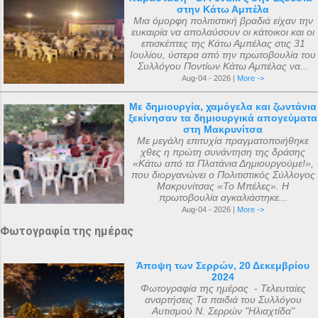
ολοκληρώθηκε με εισφορές από την
αφιερωμένο ...
στην Κάτω Αμπέλα
κηδεία της αείμνηστης Μαρίας Σπύρου και
Μια όμορφη πολιτιστική βραδιά είχαν την
ευκαιρία να απολαύσουν οι κάτοικοι και οι
με διάφορες άλλες εισφορές. Ο ακριβής
επισκέπτες της Κάτω Αμπέλας στις 31
αριθμός των μελών της συνόδου, με βάση
Ιουλίου, ύστερα από την πρωτοβουλία του
Συλλόγου Ποντίων Κάτω Αμπέλας να...
τις διαθέσιμες πηγές, δεν μπορεί να
Aug-04 - 2026 |
More ->
καθοριστεί ακριβώς ακόμα και σήμερα. Ο
αριθμός που επικράτησε από
Με δημιουργία, χαμόγελα και ζωντάνια
ξεκίνησαν τα δημιουργικά απογεύματα
μεταγενέστερες πηγές ιστορικών ήταν ο
στη Μακρυνίτσα
αριθμός 318. Ο Ευσέβιος της Καισαρείας
Με μεγάλη επιτυχία πραγματοποιήθηκε
χθες η πρώτη συνάντηση της δράσης
τους αριθμεί 250, ο Αθανάσιος
«Κάτω από τα Πλατάνια Δημιουργούμε!»,
Αλεξανδρείας 318, και ο Ευστάθιος Α...
που διοργανώνει ο Πολιτιστικός Σύλλογος
Μακρυνίτσας «Το Μπέλες». Η
πρωτοβουλία αγκαλιάστηκε...
Aug-04 - 2026 |
More ->
Φωτογραφία της ημέρας
Άποψη των Σερρών, 20 Δεκεμβρίου
2024
Φωτογραφία της ημέρας - Τελευταίες
αναρτήσεις Τα παιδιά του Συλλόγου
Αυτισμού Ν. Σερρών "Ηλιαχτίδα"