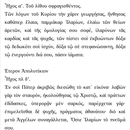
Ἦχος α’. Τοῦ λίθου σφραγισθέντος.
Τῶν λόγων τοῦ Κυρίου τὴν χάριν γεωργήσας, ἤνθησας
καθάπερ ἔλαια, παμμάκαρ Ἰλαρίων, ἐλαίω τῶν θείων
ἀρετῶν, καὶ τῆς ὁμολογίας σου σοφέ, ἰλαρύνων τᾶς
καρδίας καὶ τᾶς ψυχᾶς, τῶν πίστει σοὶ ἐκβοώντων δόξα
τῷ δεδωκότι σοὶ ἰσχύν, δόξα τῷ σὲ στεφανώσαντη, δόξα
τῷ ἐνεργούντι διά σου, πάσιν ἰάματα.
Έτερον Ἀπολυτίκιον
Ἦχος πλ δ’.
Ἐν σοὶ Πάτερ ἀκριβῶς διεσώθη τὸ κατ᾽ εἰκόνα· λαβὼν
γὰρ τὸν σταυρόν, ἠκολούθησας τῷ Χριστῷ, καὶ πράττων
ἐδίδασκες, ὑπερορᾷν μὲν σαρκός, παρέρχεται γάρ·
ἐπιμελεῖσθαι δὲ ψυχῆς, πράγματος ἀθανάτoυ· διὸ καὶ
μετὰ Ἀγγέλων συναγάλλεται, Ὅσιε Ἰλαρίων τὸ πνεῦμά
σου.