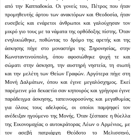
από την Καππαδοκία. Οι γονείς του, Πέτρος που ήταν
προμηθευτής άρτου των ανακτόρων και Θεοδοσία, ήταν
ευσεβείς και ενάρετοι άνθρωποι και γαλούχησαν τον
μικρό γιο τους με τα νάματα της ορθόδοξης πίστης. Όταν
ενηλικιώθηκε, ποθώντας το δρόμο της αρετής και της
άσκησης πήγε στο μοναστήρι της Ξηρονησίας, στην
Κωνσταντινούπολη, όπου αφοσιώθηκε ψυχή τε και
σώματι στην άσκηση, την αυστηρή νηστεία, τη σιωπή
και την μελέτη των Θείων Γραφών. Αργότερα πήγε στη
Μονή Δαλμάτων, όπου και έγινε μεγαλόσχημος. Εκεί
παρέμεινε μία δεκαετία σαν κηπουρός και γρήγορα έγινε
παράδειγμα άσκησης, ταπεινοφροσύνης και μεγαθυμίας
για όλους τους αδελφούς, οι οποίοι παμψηφεί τον
ανέδειξαν ηγούμενο της Μονής. Όταν ξέσπασε η θύελλα
της Εικονομαχίας ο αυτοκράτορας Λέων ο Αρμένιος, με
τον ασεβή πατριάρχη Θεόδοτο το Μελισσηνό,