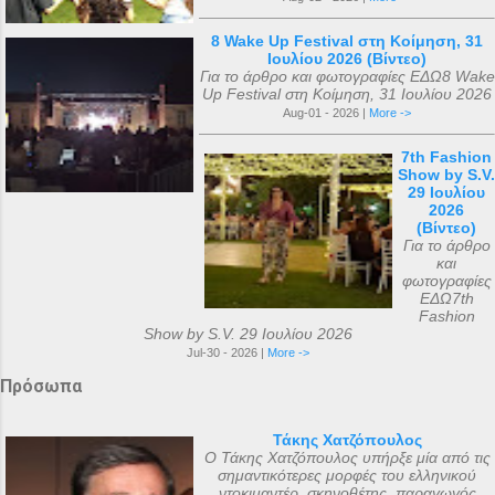
8 Wake Up Festival στη Κοίμηση, 31
Ιουλίου 2026 (Βίντεο)
Για το άρθρο και φωτογραφίες ΕΔΩ8 Wake
Up Festival στη Κοίμηση, 31 Ιουλίου 2026
Aug-01 - 2026 |
More ->
7th Fashion
Show by S.V.
29 Ιουλίου
2026
(Βίντεο)
Για το άρθρο
και
φωτογραφίες
ΕΔΩ7th
Fashion
Show by S.V. 29 Ιουλίου 2026
Jul-30 - 2026 |
More ->
Πρόσωπα
Τάκης Χατζόπουλος
Ο Τάκης Χατζόπουλος υπήρξε μία από τις
σημαντικότερες μορφές του ελληνικού
ντοκιμαντέρ, σκηνοθέτης, παραγωγός