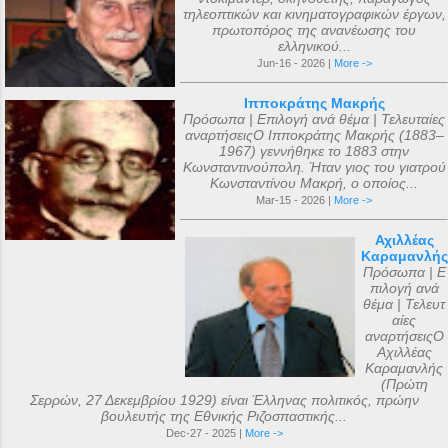
τηλεοπτικών και κινηματογραφικών έργων,
πρωτοπόρος της ανανέωσης του
ελληνικού...
Jun-16 - 2026 |
More ->
Ιπποκράτης Μακρής
Πρόσωπα | Επιλογή ανά θέμα | Τελευταίες
αναρτήσειςΟ Ιπποκράτης Μακρής (1883–
1967) γεννήθηκε το 1883 στην
Κωνσταντινούπολη. Ήταν γιος του γιατρού
Κωνσταντίνου Μακρή, ο οποίος...
Mar-15 - 2026 |
More ->
Αχιλλέας
Καραμανλής
Πρόσωπα | Ε
πιλογή ανά
θέμα | Τελευτ
αίες
αναρτήσειςΟ
Αχιλλέας
Καραμανλής
(Πρώτη
Σερρών, 27 Δεκεμβρίου 1929) είναι Έλληνας πολιτικός, πρώην
βουλευτής της Εθνικής Ριζοσπαστικής...
Dec-27 - 2025 |
More ->