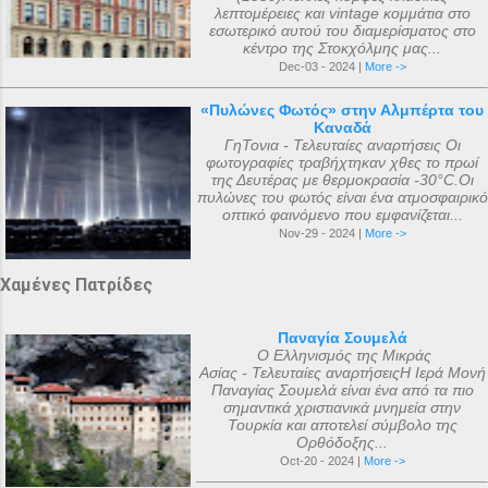
λεπτομέρειες και vintage κομμάτια στο
εσωτερικό αυτού του διαμερίσματος στο
κέντρο της Στοκχόλμης μας...
Dec-03 - 2024 |
More ->
«Πυλώνες Φωτός» στην Αλμπέρτα του
Καναδά
ΓηΤονια - Τελευταίες αναρτήσεις Οι
φωτογραφίες τραβήχτηκαν χθες το πρωί
της Δευτέρας με θερμοκρασία -30°C.Οι
πυλώνες του φωτός είναι ένα ατμοσφαιρικό
οπτικό φαινόμενο που εμφανίζεται...
Nov-29 - 2024 |
More ->
Χαμένες Πατρίδες
Παναγία Σουμελά
Ο Ελληνισμός της Μικράς
Ασίας - Τελευταίες αναρτήσειςΗ Ιερά Μονή
Παναγίας Σουμελά είναι ένα από τα πιο
σημαντικά χριστιανικά μνημεία στην
Τουρκία και αποτελεί σύμβολο της
Ορθόδοξης...
Oct-20 - 2024 |
More ->