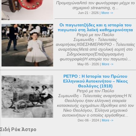
ΠρομαχώναΑπό τον φωνόγραφο μέχρι το
σημερινό streaming, η...
Jun-21 - 2026 |
More ->
Οι παγωτατζήδες και η ιστορία του
παγωτού στη λαϊκή καθημερινότητα
Ρετρό με τον Παύλο
Συμεωνίδη - Τελευταίες
αναρτήσειςΧΘΕΣΗΜΕΡΑΥΡΙΟ - Τελευταίες
αναρτήσειςΜετά από σχολική εορτή στο
Σιδηρόκαστρο(Επεξεργασμένη
φωτογραφία)Η ιστορία του παγωτού...
May-05 - 2026 |
More ->
ΡΕΤΡΟ : Η Ιστορία του Πρώτου
Ελληνικού Αυτοκινήτου – Νίκος
Θεολόγος (1918)
Ρετρό με τον Παύλο
Συμεωνίδη - Τελευταίες αναρτήσειςΗ Ν.
Θεολόγου ήταν ελληνική εταιρεία
κατασκευής οχημάτων.Ιδρύθηκε από τον
Νίκο Θεολόγου, Έλληνα μηχανικό
αυτοκινήτων ο οποίος εργάσθηκε...
Dec-06 - 2024 |
More ->
Σιδή Ρόκ Άστρο