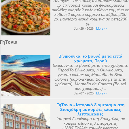
Συνταγές - Τελευταίες αναρτήσειςΥλικά200
γρ. πλιγούρι1 κρεμμύδι ψιλοκομμένο2
σκελίδες σκόρδο2 κολοκυθάκια κομμένα σε
κύβους2 καρότα κομμένα σε κύβους200
γρ. μανιτάρια λευκά κομμένα σε φέτες200
γρ....
Jun-29 - 2026 |
More ->
ΓηΤονια
Βίνικουνκα, το βουνό με τα επτά
χρώματα, Περού
Βίνικουνκα, το βουνό με τα επτά χρώματα,
ΠερούΤο Βίνικουνκα, ή Ουινικούνκα,
γνωστό επίσης ως Montaña de Siete
Colores (κυριολεκτικά: Βουνό με τα επτά
χρώματα), Montaña de Colores (Βουνό
των χρωμάτων)...
Jan-07 - 2025 |
More ->
ΓηΤονια - Ιστορικό διαμέρισμα στη
Στοκχόλμη με κομψές κλασικές
λεπτομέρειες
Ιστορικό διαμέρισμα στη Στοκχόλμη με
κομψές κλασικές λεπτομέρειες
(1880)Πολλές κομψές κλασικές