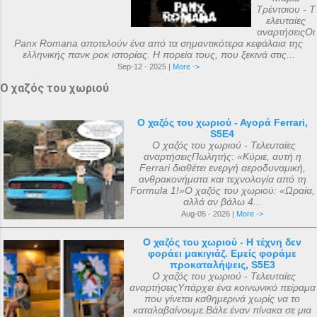
Τρέντσιου - Τ
ελευταίες
αναρτήσειςΟι
Panx Romana αποτελούν ένα από τα σημαντικότερα κεφάλαια της
ελληνικής πανκ ροκ ιστορίας. Η πορεία τους, που ξεκινά στις...
Sep-12 - 2025 |
More ->
Ο χαζός του χωριού
Ο χαζός του χωριού - Αγορά Ferrari,
S5E4
Ο χαζός του χωριού - Τελευταίες
αναρτήσειςΠωλητής: «Κύριε, αυτή η
Ferrari διαθέτει ενεργή αεροδυναμική,
ανθρακονήματα και τεχνολογία από τη
Formula 1!»Ο χαζός του χωριού: «Ωραία,
αλλά αν βάλω 4...
Aug-05 - 2026 |
More ->
Ο χαζός του χωριού - Η τέχνη δεν
φοράει μακιγιάζ. Εμείς φοράμε
προκαταλήψεις, S5E3
Ο χαζός του χωριού - Τελευταίες
αναρτήσειςΥπάρχει ένα κοινωνικό πείραμα
που γίνεται καθημερινά χωρίς να το
καταλαβαίνουμε.Βάλε έναν πίνακα σε μια