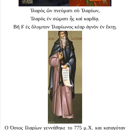
Ἱλαρὸς ὢν πνεύματι σὺ Ἱλαρίων,
Ἱλαρὸς ἐν σώματι ἦς καὶ καρδίᾳ.
Βῆ δ' ἐς ὄλυμπον Ἱλαρίωνος κέαρ ἁγνὸν ἐν ἕκτῃ.
Ο Όσιος Ιλαρίων γεννήθηκε το 775 μ.Χ. και καταγόταν