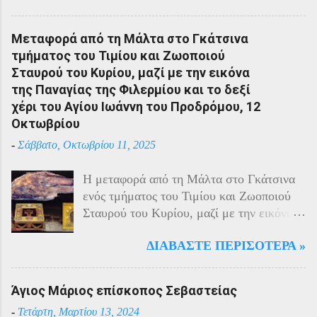
με τους Αρμένιους πρωταγωνιστούσαν
στην οικονομική ζωή της. Ο πληθυσμός
Μεταφορά από τη Μάλτα στο Γκάτσινα
του Πόντου είχε και αυτός στη διάρκεια
τμήματος του Τιμίου και Ζωοποιού
του πολέμου την ίδια τύχη με τον
Σταυρού του Κυρίου, μαζί με την εικόνα
υπόλοιπο μικρασιατικό πληθυσμό. Με την
της Παναγίας της Φιλερμίου και το δεξί
είσοδο της Τουρκίας στον πόλεμο
χέρι του Αγίου Ιωάννη του Προδρόμου, 12
πραγματοποιήθηκαν εκκενώσεις οικισμών,
Οκτωβρίου
εκτελέσεις λιποτακτών και αντίποινα στις
-
Σάββατο, Οκτωβρίου 11, 2025
οικογένειες των φυγοστράτων.
Χαρακτηριστική εδώ ήταν η απάντηση που
Η μεταφορά από τη Μάλτα στο Γκάτσινα
έδωσαν οι Πόντιοι στην καταπίεση με την
ενός τμήματος του Τιμίου και Ζωοποιού
οργανωμένη αντίσταση των κατοίκων του.
Σταυρού του Κυρίου, μαζί με την εικόνα
Αντιδρώντας στις πιέσεις των Τούρκων
της Παναγίας της Φιλερμίου (από το όρος
άρχισαν από το 1915 να καταφεύγουν
ΔΙΑΒΆΣΤΕ ΠΕΡΙΣΌΤΕΡΑ »
Φίλερμος στο νησί της Ρόδου) και το δεξί
αντάρτες στα βουνά και να επιδίδονται σε
χέρι του Αγίου Ιωάννη του Προδρόμου,
ανταρτοπόλεμο εναντίον του τακτικού
έγινε το έτος 1799. Αυτά τα ιερά κειμήλια
στρατού. Η κατάσταση ήταν καλύτερη
Άγιος Μάριος επίσκοπος Σεβαστείας
φυλάσσονταν στο νησί της Μάλτας από
στην εκκλησιαστική περιφέρεια της
-
Τετάρτη, Μαρτίου 13, 2024
τους Ιππότες του Καθολικού Τάγματος του