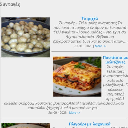
Συνταγές
Τσιριχτά
Συνταγές - Τελευταίες αναρτήσειςΤα
ποντιακά τα τσιριχτά έν άμον τα ξακουστά
τ'ελλενικά τα «λουκουμάδες» ντο έχνε σα
ζαχαροπλαστεία. Βέβαια σα
ζαχαροπλαστεία ξ̌ύνε και το σιρόπ απάν...
Jul-31 - 2026 |
More ->
Παστίτσιο με
μελιτζάνες
Συνταγές -
Τελευταίες
αναρτήσειςΥλι
κά½ κιλό
μελιτζάνες4–5
κόκκινες
ντομάτες1
κρεμμύδι1
σκελίδα σκόρδο2 κουταλιές βούτυροΑλάτιΠιπέριΜαϊντανόΒασιλικό½
κουταλάκι ζάχαρη½ κιλό μακαρόνια για...
Jul-09 - 2026 |
More ->
Πλιγούρι με λαχανικά