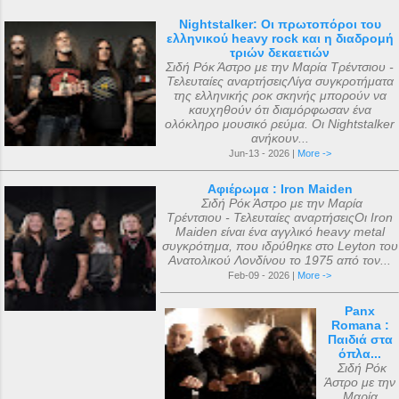
Nightstalker: Οι πρωτοπόροι του
ελληνικού heavy rock και η διαδρομή
τριών δεκαετιών
Σιδή Ρόκ Άστρο με την Μαρία Τρέντσιου -
Τελευταίες αναρτήσειςΛίγα συγκροτήματα
της ελληνικής ροκ σκηνής μπορούν να
καυχηθούν ότι διαμόρφωσαν ένα
ολόκληρο μουσικό ρεύμα. Οι Nightstalker
ανήκουν...
Jun-13 - 2026 |
More ->
Αφιέρωμα : Iron Maiden
Σιδή Ρόκ Άστρο με την Μαρία
Τρέντσιου - Τελευταίες αναρτήσειςΟι Iron
Maiden είναι ένα αγγλικό heavy metal
συγκρότημα, που ιδρύθηκε στο Leyton του
Ανατολικού Λονδίνου το 1975 από τον...
Feb-09 - 2026 |
More ->
Panx
Romana :
Παιδιά στα
όπλα...
Σιδή Ρόκ
Άστρο με την
Μαρία