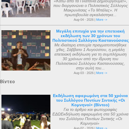
«Κάτω από τα Πλατάνια Δημιουργούμε!»,
που διοργανώνει ο Πολιτιστικός Σύλλογος
Μακρυνίτσας «Το Μπέλες». Η
πρωτοβουλία αγκαλιάστηκε...
Aug-04 - 2026 |
More ->
Μεγάλη επιτυχία για την επετειακή
εκδήλωση των 30 χρόνων του
Πολιτιστικού Συλλόγου Καστανούσσας
Με ιδιαίτερη επιτυχία πραγματοποιήθηκε
χθες, Σάββατο 1 Αυγούστου, η μεγάλη
επετειακή εκδήλωση για τη συμπλήρωση
30 χρόνων από την ίδρυση του
Πολιτιστικού Συλλόγου Καστανούσσας,
στην αυλή του...
Aug-03 - 2026 |
More ->
Βίντεο
Εκδήλωση αφιερωμένη στα 50 χρόνια
του Συλλόγου Ποντίων Σιντικής «Οι
Κομνηνοί» (Βίντεο)
Για το άρθρο και φωτογραφίες
ΕΔΩΕκδήλωση αφιερωμένη στα 50 χρόνια
του Συλλόγου Ποντίων Σιντικής «Οι
Κομνηνοί»
Aug-02 - 2026 |
More ->