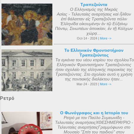
Τραπεζούντα
Ο Ελληνισμός της Μικράς
Ασίας - Τελευταίες αναρτήσεις καὶ ἦλθον
ἐπὶ θάλατταν εἰς Τραπεζοῦντα πόλιν
Ἑλληνίδα οἰκουμένην ἐν τῷ Εὐξείνῳ
Πόντῳ, Σινωπέων ἀποικίαν, ἐν τῇ Κόλχων
χώρᾳ....
Oct-14 - 2024 |
More ->
Το Ελληνικόν Φροντιστήριον
Τραπεζούντος
Τα εγκένια του νέου κτιρίου του σχολίουΤο
Ελληνικόν Φροντιστήριον Τραπεζούντος
ήταν σχολείο της ελληνικής παροικίας της
Τραπεζούντας. Στο σχολείο αυτό η χρήση
της ποντιακής διαλέκτου ήταν...
Mar-24 - 2023 |
More ->
Ρετρό
Ο Φωνόγραφος και η Ιστορία του
Ρετρό με τον Παύλο Συμεωνίδη -
Τελευταίες αναρτήσειςΧΘΕΣΗΜΕΡΑΥΡΙΟ -
Τελευταίες αναρτήσειςΓραμμόφωνο στο
Μουσείο "Σπίτι του παιδιού" στον