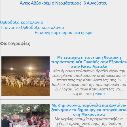
Άγιος Αββακούμ ο Νεομάρτυρας, 6 Αυγούστου
Ορθόδοξο εορτολόγιο
Τι είναι το Ορθόδοξο εορτολόγιο
Επιλογή εορτασμού ανά ημέρα
Φωτογραφίες
Με επιτυχία η ποντιακή θεατρική
παράσταση «Οι Γυναίκ’ς σην Εξουσία»
στην Κάτω Αμπέλα
Μια όμορφη πολιτιστική βραδιά είχαν την
ευκαιρία να απολαύσουν οι κάτοικοι και οι
επισκέπτες της Κάτω Αμπέλας στις 31
Ιουλίου, ύστερα από την πρωτοβουλία του
Συλλόγου Ποντίων Κάτω Αμπέλας να...
Aug-04 - 2026 |
More ->
Με δημιουργία, χαμόγελα και ζωντάνια
ξεκίνησαν τα δημιουργικά απογεύματα
στη Μακρυνίτσα
Με μεγάλη επιτυχία πραγματοποιήθηκε
χθες η πρώτη συνάντηση της δράσης