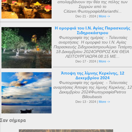
απολαμβάνουν την θέα της πόλης των
Σερρών από το
Citizen.ΦωτογραφίαMarianthi...
Dec-21 - 2024 |
More ->
Η ομορφιά του Ι.Ν. Αγίας Παρασκευής
Σιδηροκάστρου
Φωτογραφία της ημέρας - Τελευταίες
αναρτήσεις Η ομορφιά του Ι.Ν. Αγίας
Παρασκευής ΣιδηροκάστρουΑύριο Τετάρτη
18 Δεκεμβρίου 2024ΟΡΘΡΟΣ ΚΑΙ ΘΕΙΑ
ΛΕΙΤΟΥΡΓΙΑΩΡΑ 08:15 ΜΕ...
Dec-17 - 2024 |
More ->
Άποψη της λίμνης Κερκίνης, 12
Δεκεμβρίου 2024
Φωτογραφία της ημέρας - Τελευταίες
αναρτήσεις Άποψη της λίμνης Κερκίνης, 12
Δεκεμβρίου 2024ΦωτογραφίαPetros
Bilioubasis
Dec-13 - 2024 |
More ->
Σαν σήμερα