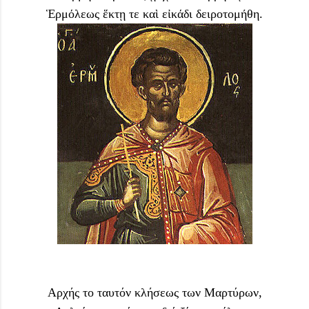
Ἑρμόλεως ἕκτῃ τε καὶ εἰκάδι δειροτομήθη.
Aρχής το ταυτόν κλήσεως των Mαρτύρων,