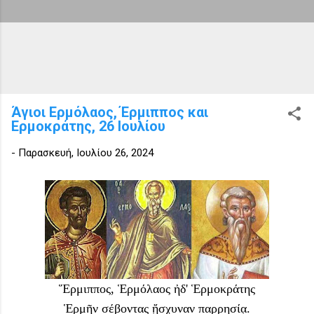
Άγιοι Ερμόλαος, Έρμιππος και
Ερμοκράτης, 26 Ιουλίου
-
Παρασκευή, Ιουλίου 26, 2024
Ἕρμιππος, Ἑρμόλαος ἠδ' Ἑρμοκράτης
Ἑρμῆν σέβοντας ᾔσχυναν παρρησίᾳ.