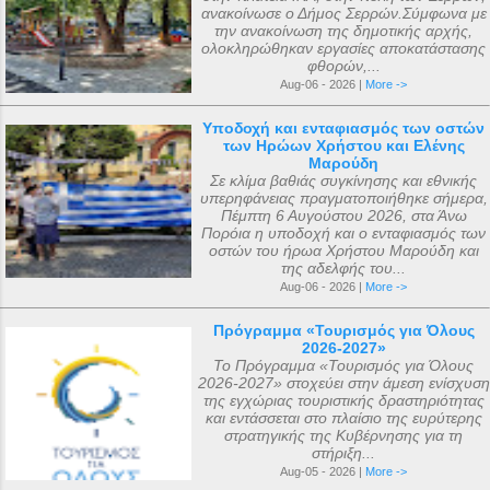
ανακοίνωσε ο Δήμος Σερρών.Σύμφωνα με
Μάριος αφού μετέφερε το θείο μύνημα ,
οποίος βρισκόταν τότε στο Γκάτσινα. Το
την ανακοίνωση της δημοτικής αρχής,
κοιμήθηκε σε ηλικία 5 ετών μετά από
φθινόπωρο του ίδιου έτους, τα ιερά αυτά
ολοκληρώθηκαν εργασίες αποκατάστασης
φθορών,...
μάχη με σοβαρή ασθένεια. Η ανέγερση
αντικείμενα μεταφέρθηκαν στην Αγία
Aug-06 - 2026 |
More ->
του ναού ξεκίνησε με εισφορές από την
Πετρούπολη και τοποθετήθηκαν στα
κηδεία του μικρού Μάριου και
χειμερινά ανάκτορα, μέσα στον ναό
Υποδοχή και ενταφιασμός των οστών
των Ηρώων Χρήστου και Ελένης
ολοκληρώθηκε με εισφορές από την
αφιερωμένο ...
Μαρούδη
κηδεία της αείμνηστης Μαρίας Σπύρου και
Σε κλίμα βαθιάς συγκίνησης και εθνικής
υπερηφάνειας πραγματοποιήθηκε σήμερα,
με διάφορες άλλες εισφορές. Ο ακριβής
Πέμπτη 6 Αυγούστου 2026, στα Άνω
αριθμός των μελών της συνόδου, με βάση
Πορόια η υποδοχή και ο ενταφιασμός των
οστών του ήρωα Χρήστου Μαρούδη και
τις διαθέσιμες πηγές, δεν μπορεί να
της αδελφής του...
καθοριστεί ακριβώς ακόμα και σήμερα. Ο
Aug-06 - 2026 |
More ->
αριθμός που επικράτησε από
Πρόγραμμα «Τουρισμός για Όλους
μεταγενέστερες πηγές ιστορικών ήταν ο
2026-2027»
αριθμός 318. Ο Ευσέβιος της Καισαρείας
Το Πρόγραμμα «Τουρισμός για Όλους
2026-2027» στοχεύει στην άμεση ενίσχυση
τους αριθμεί 250, ο Αθανάσιος
της εγχώριας τουριστικής δραστηριότητας
Αλεξανδρείας 318, και ο Ευστάθιος Α...
και εντάσσεται στο πλαίσιο της ευρύτερης
στρατηγικής της Κυβέρνησης για τη
στήριξη...
Aug-05 - 2026 |
More ->