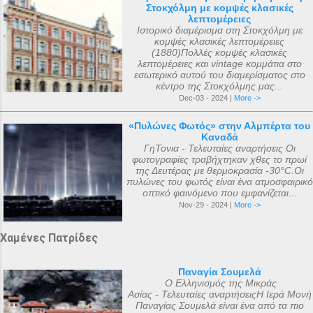
Στοκχόλμη με κομψές κλασικές
λεπτομέρειες
Ιστορικό διαμέρισμα στη Στοκχόλμη με
κομψές κλασικές λεπτομέρειες
(1880)Πολλές κομψές κλασικές
λεπτομέρειες και vintage κομμάτια στο
εσωτερικό αυτού του διαμερίσματος στο
κέντρο της Στοκχόλμης μας...
Dec-03 - 2024 |
More ->
«Πυλώνες Φωτός» στην Αλμπέρτα του
Καναδά
ΓηΤονια - Τελευταίες αναρτήσεις Οι
φωτογραφίες τραβήχτηκαν χθες το πρωί
της Δευτέρας με θερμοκρασία -30°C.Οι
πυλώνες του φωτός είναι ένα ατμοσφαιρικό
οπτικό φαινόμενο που εμφανίζεται...
Nov-29 - 2024 |
More ->
Χαμένες Πατρίδες
Παναγία Σουμελά
Ο Ελληνισμός της Μικράς
Ασίας - Τελευταίες αναρτήσειςΗ Ιερά Μονή
Παναγίας Σουμελά είναι ένα από τα πιο