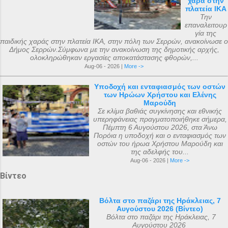
χαρά στην
πλατεία ΙΚΑ
Την
επαναλειτουρ
γία της
παιδικής χαράς στην πλατεία ΙΚΑ, στην πόλη των Σερρών, ανακοίνωσε ο
Δήμος Σερρών.Σύμφωνα με την ανακοίνωση της δημοτικής αρχής,
ολοκληρώθηκαν εργασίες αποκατάστασης φθορών,...
Aug-06 - 2026 |
More ->
Υποδοχή και ενταφιασμός των οστών
των Ηρώων Χρήστου και Ελένης
Μαρούδη
Σε κλίμα βαθιάς συγκίνησης και εθνικής
υπερηφάνειας πραγματοποιήθηκε σήμερα,
Πέμπτη 6 Αυγούστου 2026, στα Άνω
Πορόια η υποδοχή και ο ενταφιασμός των
οστών του ήρωα Χρήστου Μαρούδη και
της αδελφής του...
Aug-06 - 2026 |
More ->
Βίντεο
Βόλτα στο παζάρι της Ηράκλειας, 7
Αυγούστου 2026 (Βίντεο)
Βόλτα στο παζάρι της Ηράκλειας, 7
Αυγούστου 2026