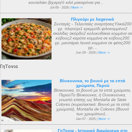
κουταλάκι ζάχαρη½ κιλό μακαρόνια για...
Jul-09 - 2026 |
More ->
Πλιγούρι με λαχανικά
Συνταγές - Τελευταίες αναρτήσειςΥλικά200
γρ. πλιγούρι1 κρεμμύδι ψιλοκομμένο2
σκελίδες σκόρδο2 κολοκυθάκια κομμένα σε
κύβους2 καρότα κομμένα σε κύβους200
γρ. μανιτάρια λευκά κομμένα σε φέτες200
γρ....
Jun-29 - 2026 |
More ->
ΓηΤονια
Βίνικουνκα, το βουνό με τα επτά
χρώματα, Περού
Βίνικουνκα, το βουνό με τα επτά χρώματα,
ΠερούΤο Βίνικουνκα, ή Ουινικούνκα,
γνωστό επίσης ως Montaña de Siete
Colores (κυριολεκτικά: Βουνό με τα επτά
χρώματα), Montaña de Colores (Βουνό
των χρωμάτων)...
Jan-07 - 2025 |
More ->
ΓηΤονια - Ιστορικό διαμέρισμα στη