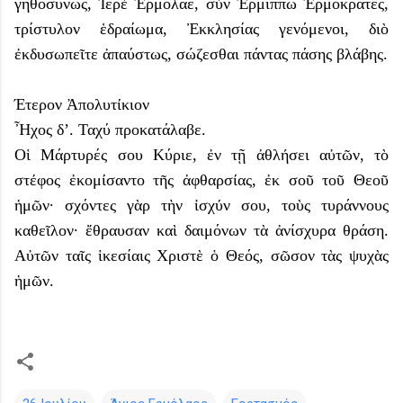
γηθοσύνως, Ἱερὲ Ἑρμόλαε, σὺν Ἑρμίππω Ἑρμόκρατες,
τρίστυλον ἑδραίωμα, Ἐκκλησίας γενόμενοι, διὸ
ἐκδυσωπεῖτε ἀπαύστως, σώζεσθαι πάντας πάσης βλάβης.
Έτερον Ἀπολυτίκιον
Ἦχος δ’. Ταχύ προκατάλαβε.
Οἱ Μάρτυρές σου Κύριε, ἐν τῇ ἀθλήσει αὐτῶν, τὸ
στέφος ἐκομίσαντο τῆς ἀφθαρσίας, ἐκ σοῦ τοῦ Θεοῦ
ἡμῶν· σχόντες γὰρ τὴν ἰσχύν σου, τοὺς τυράννους
καθεῖλον· ἔθραυσαν καὶ δαιμόνων τὰ ἀνίσχυρα θράση.
Αὐτῶν ταῖς ἱκεσίαις Χριστὲ ὁ Θεός, σῶσον τὰς ψυχὰς
ἡμῶν.