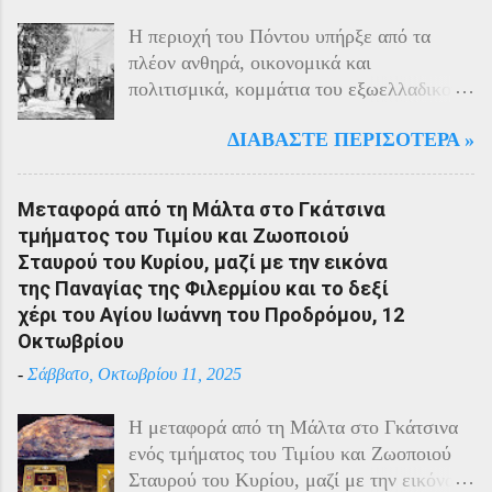
Η περιοχή του Πόντου υπήρξε από τα
πλέον ανθηρά, οικονομικά και
πολιτισμικά, κομμάτια του εξωελλαδικού
Ελληνισμού. Οι Έλληνες αποτελούσαν το
ΔΙΑΒΆΣΤΕ ΠΕΡΙΣΌΤΕΡΑ »
40% του πληθυσμού της περιοχής και μαζί
με τους Αρμένιους πρωταγωνιστούσαν
στην οικονομική ζωή της. Ο πληθυσμός
Μεταφορά από τη Μάλτα στο Γκάτσινα
του Πόντου είχε και αυτός στη διάρκεια
τμήματος του Τιμίου και Ζωοποιού
του πολέμου την ίδια τύχη με τον
Σταυρού του Κυρίου, μαζί με την εικόνα
υπόλοιπο μικρασιατικό πληθυσμό. Με την
της Παναγίας της Φιλερμίου και το δεξί
είσοδο της Τουρκίας στον πόλεμο
χέρι του Αγίου Ιωάννη του Προδρόμου, 12
πραγματοποιήθηκαν εκκενώσεις οικισμών,
Οκτωβρίου
εκτελέσεις λιποτακτών και αντίποινα στις
-
Σάββατο, Οκτωβρίου 11, 2025
οικογένειες των φυγοστράτων.
Χαρακτηριστική εδώ ήταν η απάντηση που
Η μεταφορά από τη Μάλτα στο Γκάτσινα
έδωσαν οι Πόντιοι στην καταπίεση με την
ενός τμήματος του Τιμίου και Ζωοποιού
οργανωμένη αντίσταση των κατοίκων του.
Σταυρού του Κυρίου, μαζί με την εικόνα
Αντιδρώντας στις πιέσεις των Τούρκων