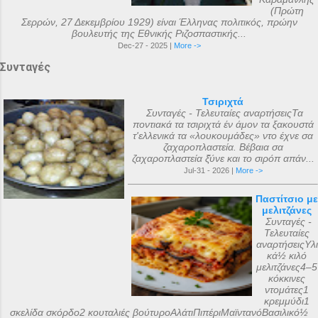
(Πρώτη
Σερρών, 27 Δεκεμβρίου 1929) είναι Έλληνας πολιτικός, πρώην
βουλευτής της Εθνικής Ριζοσπαστικής...
Dec-27 - 2025 |
More ->
Συνταγές
Τσιριχτά
Συνταγές - Τελευταίες αναρτήσειςΤα
ποντιακά τα τσιριχτά έν άμον τα ξακουστά
τ'ελλενικά τα «λουκουμάδες» ντο έχνε σα
ζαχαροπλαστεία. Βέβαια σα
ζαχαροπλαστεία ξ̌ύνε και το σιρόπ απάν...
Jul-31 - 2026 |
More ->
Παστίτσιο με
μελιτζάνες
Συνταγές -
Τελευταίες
αναρτήσειςΥλι
κά½ κιλό
μελιτζάνες4–5
κόκκινες
ντομάτες1
κρεμμύδι1
σκελίδα σκόρδο2 κουταλιές βούτυροΑλάτιΠιπέριΜαϊντανόΒασιλικό½