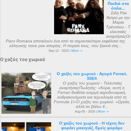
Παιδιά στα
όπλα...
Σιδή Ρόκ
Άστρο με την
Μαρία
Τρέντσιου - Τ
ελευταίες
αναρτήσειςΟι
Panx Romana αποτελούν ένα από τα σημαντικότερα κεφάλαια της
ελληνικής πανκ ροκ ιστορίας. Η πορεία τους, που ξεκινά στις...
Sep-12 - 2025 |
More ->
Ο χαζός του χωριού
Ο χαζός του χωριού - Αγορά Ferrari,
S5E4
Ο χαζός του χωριού - Τελευταίες
αναρτήσειςΠωλητής: «Κύριε, αυτή η
Ferrari διαθέτει ενεργή αεροδυναμική,
ανθρακονήματα και τεχνολογία από τη
Formula 1!»Ο χαζός του χωριού: «Ωραία,
αλλά αν βάλω 4...
Aug-05 - 2026 |
More ->
Ο χαζός του χωριού - Η τέχνη δεν
φοράει μακιγιάζ. Εμείς φοράμε