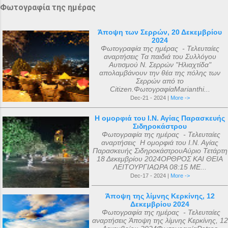
Φωτογραφία της ημέρας
Άποψη των Σερρών, 20 Δεκεμβρίου
2024
Φωτογραφία της ημέρας - Τελευταίες
αναρτήσεις Τα παιδιά του Συλλόγου
Αυτισμού Ν. Σερρών "Ηλιαχτίδα"
απολαμβάνουν την θέα της πόλης των
Σερρών από το
Citizen.ΦωτογραφίαMarianthi...
Dec-21 - 2024 |
More ->
Η ομορφιά του Ι.Ν. Αγίας Παρασκευής
Σιδηροκάστρου
Φωτογραφία της ημέρας - Τελευταίες
αναρτήσεις Η ομορφιά του Ι.Ν. Αγίας
Παρασκευής ΣιδηροκάστρουΑύριο Τετάρτη
18 Δεκεμβρίου 2024ΟΡΘΡΟΣ ΚΑΙ ΘΕΙΑ
ΛΕΙΤΟΥΡΓΙΑΩΡΑ 08:15 ΜΕ...
Dec-17 - 2024 |
More ->
Άποψη της λίμνης Κερκίνης, 12
Δεκεμβρίου 2024
Φωτογραφία της ημέρας - Τελευταίες
αναρτήσεις Άποψη της λίμνης Κερκίνης, 12