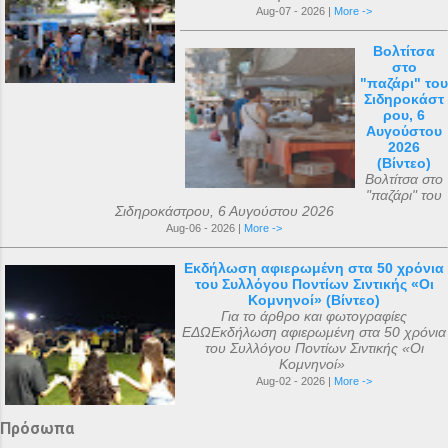
Aug-07 - 2026 |
More ->
Βολτίτσα
στο
"παζάρι" του
Σιδηροκάστ
ρου, 6
Αυγούστου
2026
(Βίντεο)
Βολτίτσα στο
"παζάρι" του
Σιδηροκάστρου, 6 Αυγούστου 2026
Aug-06 - 2026 |
More ->
Εκδήλωση αφιερωμένη στα 50 χρόνια
του Συλλόγου Ποντίων Σιντικής «Οι
Κομνηνοί» (Βίντεο)
Για το άρθρο και φωτογραφίες
ΕΔΩΕκδήλωση αφιερωμένη στα 50 χρόνια
του Συλλόγου Ποντίων Σιντικής «Οι
Κομνηνοί»
Aug-02 - 2026 |
More ->
Πρόσωπα