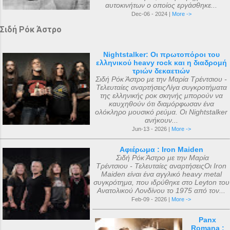
αυτοκινήτων ο οποίος εργάσθηκε...
Dec-06 - 2024 |
More ->
Σιδή Ρόκ Άστρο
Nightstalker: Οι πρωτοπόροι του
ελληνικού heavy rock και η διαδρομή
τριών δεκαετιών
Σιδή Ρόκ Άστρο με την Μαρία Τρέντσιου -
Τελευταίες αναρτήσειςΛίγα συγκροτήματα
της ελληνικής ροκ σκηνής μπορούν να
καυχηθούν ότι διαμόρφωσαν ένα
ολόκληρο μουσικό ρεύμα. Οι Nightstalker
ανήκουν...
Jun-13 - 2026 |
More ->
Αφιέρωμα : Iron Maiden
Σιδή Ρόκ Άστρο με την Μαρία
Τρέντσιου - Τελευταίες αναρτήσειςΟι Iron
Maiden είναι ένα αγγλικό heavy metal
συγκρότημα, που ιδρύθηκε στο Leyton του
Ανατολικού Λονδίνου το 1975 από τον...
Feb-09 - 2026 |
More ->
Panx
Romana :