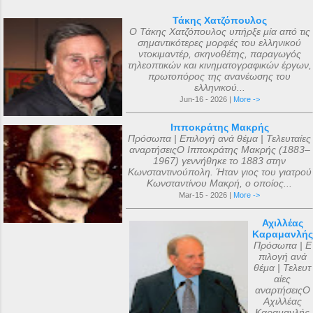
Τάκης Χατζόπουλος
Ο Τάκης Χατζόπουλος υπήρξε μία από τις
σημαντικότερες μορφές του ελληνικού
ντοκιμαντέρ, σκηνοθέτης, παραγωγός
τηλεοπτικών και κινηματογραφικών έργων,
πρωτοπόρος της ανανέωσης του
ελληνικού...
Jun-16 - 2026 |
More ->
Ιπποκράτης Μακρής
Πρόσωπα | Επιλογή ανά θέμα | Τελευταίες
αναρτήσειςΟ Ιπποκράτης Μακρής (1883–
1967) γεννήθηκε το 1883 στην
Κωνσταντινούπολη. Ήταν γιος του γιατρού
Κωνσταντίνου Μακρή, ο οποίος...
Mar-15 - 2026 |
More ->
Αχιλλέας
Καραμανλής
Πρόσωπα | Ε
πιλογή ανά
θέμα | Τελευτ
αίες
αναρτήσειςΟ
Αχιλλέας
Καραμανλής