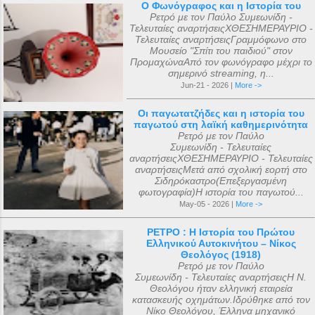
Ο Φωνόγραφος και η Ιστορία του
Ρετρό με τον Παύλο Συμεωνίδη -
Τελευταίες αναρτήσειςΧΘΕΣΗΜΕΡΑΥΡΙΟ -
Τελευταίες αναρτήσειςΓραμμόφωνο στο
Μουσείο "Σπίτι του παιδιού" στον
ΠρομαχώναΑπό τον φωνόγραφο μέχρι το
σημερινό streaming, η...
Jun-21 - 2026 |
More ->
Οι παγωτατζήδες και η ιστορία του
παγωτού στη λαϊκή καθημερινότητα
Ρετρό με τον Παύλο
Συμεωνίδη - Τελευταίες
αναρτήσειςΧΘΕΣΗΜΕΡΑΥΡΙΟ - Τελευταίες
αναρτήσειςΜετά από σχολική εορτή στο
Σιδηρόκαστρο(Επεξεργασμένη
φωτογραφία)Η ιστορία του παγωτού...
May-05 - 2026 |
More ->
ΡΕΤΡΟ : Η Ιστορία του Πρώτου
Ελληνικού Αυτοκινήτου – Νίκος
Θεολόγος (1918)
Ρετρό με τον Παύλο
Συμεωνίδη - Τελευταίες αναρτήσειςΗ Ν.
Θεολόγου ήταν ελληνική εταιρεία
κατασκευής οχημάτων.Ιδρύθηκε από τον
Νίκο Θεολόγου, Έλληνα μηχανικό