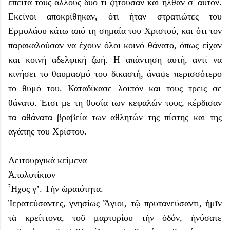
έπειτα τους άλλους δύο τι ζητούσαν και ήλθαν σ' αυτόν.
Εκείνοι αποκρίθηκαν, ότι ήταν στρατιώτες του
Ερμολάου κάτω από τη σημαία του Χριστού, και ότι τον
παρακαλούσαν να έχουν όλοι κοινό θάνατο, όπως είχαν
και κοινή αδελφική ζωή. Η απάντηση αυτή, αντί να
κινήσει το θαυμασμό του δικαστή, άναψε περισσότερο
το θυμό του. Καταδίκασε λοιπόν και τους τρεις σε
θάνατο. Έτσι με τη θυσία των κεφαλών τους, κέρδισαν
τα αθάνατα βραβεία των αθλητών της πίστης και της
αγάπης του Χρίστου.
Λειτουργικά κείμενα
Ἀπολυτίκιον
Ἦχος γ’. Τὴν ὡραιότητα.
Ἱερατεύσαντες, γνησίως Ἅγιοι, τῷ πρυτανεύσαντι, ἡμῖν
τὰ κρείττονα, τοῦ μαρτυρίου τὴν ὁδόν, ἠνύσατε