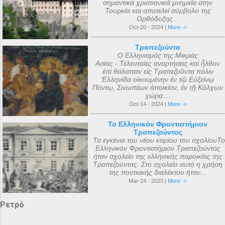
σημαντικά χριστιανικά μνημεία στην
Τουρκία και αποτελεί σύμβολο της
Ορθόδοξης...
Oct-20 - 2024 |
More ->
Τραπεζούντα
Ο Ελληνισμός της Μικράς
Ασίας - Τελευταίες αναρτήσεις καὶ ἦλθον
ἐπὶ θάλατταν εἰς Τραπεζοῦντα πόλιν
Ἑλληνίδα οἰκουμένην ἐν τῷ Εὐξείνῳ
Πόντῳ, Σινωπέων ἀποικίαν, ἐν τῇ Κόλχων
χώρᾳ....
Oct-14 - 2024 |
More ->
Το Ελληνικόν Φροντιστήριον
Τραπεζούντος
Τα εγκένια του νέου κτιρίου του σχολίουΤο
Ελληνικόν Φροντιστήριον Τραπεζούντος
ήταν σχολείο της ελληνικής παροικίας της
Τραπεζούντας. Στο σχολείο αυτό η χρήση
της ποντιακής διαλέκτου ήταν...
Mar-24 - 2023 |
More ->
Ρετρό