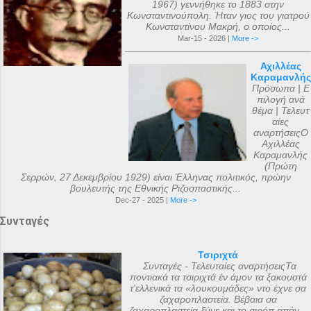
1967) γεννήθηκε το 1883 στην
Κωνσταντινούπολη. Ήταν γιος του γιατρού
Κωνσταντίνου Μακρή, ο οποίος...
Mar-15 - 2026 |
More ->
Αχιλλέας
Καραμανλής
Πρόσωπα | Ε
πιλογή ανά
θέμα | Τελευτ
αίες
αναρτήσειςΟ
Αχιλλέας
Καραμανλής
(Πρώτη
Σερρών, 27 Δεκεμβρίου 1929) είναι Έλληνας πολιτικός, πρώην
βουλευτής της Εθνικής Ριζοσπαστικής...
Dec-27 - 2025 |
More ->
Συνταγές
Τσιριχτά
Συνταγές - Τελευταίες αναρτήσειςΤα
ποντιακά τα τσιριχτά έν άμον τα ξακουστά
τ'ελλενικά τα «λουκουμάδες» ντο έχνε σα
ζαχαροπλαστεία. Βέβαια σα
ζαχαροπλαστεία ξ̌ύνε και το σιρόπ απάν...