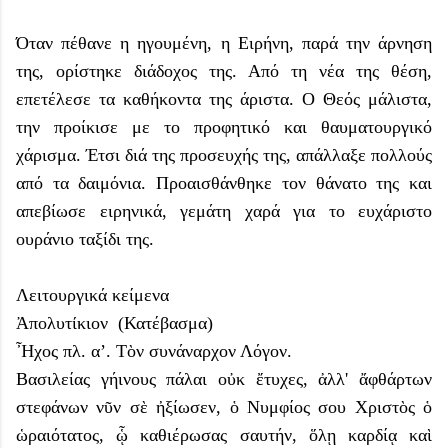
Όταν πέθανε η ηγουμένη, η Ειρήνη, παρά την άρνηση
της, ορίστηκε διάδοχος της. Από τη νέα της θέση,
επετέλεσε τα καθήκοντα της άριστα. Ο Θεός μάλιστα,
την προίκισε με το προφητικό και θαυματουργικό
χάρισμα. Έτσι διά της προσευχής της, απάλλαξε πολλούς
από τα δαιμόνια. Προαισθάνθηκε τον θάνατο της και
απεβίωσε ειρηνικά, γεμάτη χαρά για το ευχάριστο
ουράνιο ταξίδι της.
Λειτουργικά κείμενα
Ἀπολυτίκιον (Κατέβασμα)
Ἦχος πλ. α’. Τὸν συνάναρχον Λόγον.
Βασιλείας γήινους πάλαι οὐκ ἔτυχες, ἀλλ' ἄφθάρτων
στεφάνων νῦν σὲ ἠξίωσεν, ὁ Νυμφίος σου Χριστὸς ὁ
ὡραιότατος, ᾧ καθιέρωσας σαυτήν, ὅλῃ καρδίᾳ καὶ