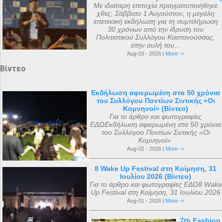
Με ιδιαίτερη επιτυχία πραγματοποιήθηκε
χθες, Σάββατο 1 Αυγούστου, η μεγάλη
επετειακή εκδήλωση για τη συμπλήρωση
30 χρόνων από την ίδρυση του
Πολιτιστικού Συλλόγου Καστανούσσας,
στην αυλή του...
Aug-03 - 2026 |
More ->
Βίντεο
Εκδήλωση αφιερωμένη στα 50 χρόνια
του Συλλόγου Ποντίων Σιντικής «Οι
Κομνηνοί» (Βίντεο)
Για το άρθρο και φωτογραφίες
ΕΔΩΕκδήλωση αφιερωμένη στα 50 χρόνια
του Συλλόγου Ποντίων Σιντικής «Οι
Κομνηνοί»
Aug-02 - 2026 |
More ->
8 Wake Up Festival στη Κοίμηση, 31
Ιουλίου 2026 (Βίντεο)
Για το άρθρο και φωτογραφίες ΕΔΩ8 Wake
Up Festival στη Κοίμηση, 31 Ιουλίου 2026
Aug-01 - 2026 |
More ->
7th Fashion