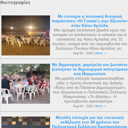
Φωτογραφίες
Με επιτυχία η ποντιακή θεατρική
παράσταση «Οι Γυναίκ’ς σην Εξουσία»
στην Κάτω Αμπέλα
Μια όμορφη πολιτιστική βραδιά είχαν την
ευκαιρία να απολαύσουν οι κάτοικοι και οι
επισκέπτες της Κάτω Αμπέλας στις 31
Ιουλίου, ύστερα από την πρωτοβουλία του
Συλλόγου Ποντίων Κάτω Αμπέλας να...
Aug-04 - 2026 |
More ->
Με δημιουργία, χαμόγελα και ζωντάνια
ξεκίνησαν τα δημιουργικά απογεύματα
στη Μακρυνίτσα
Με μεγάλη επιτυχία πραγματοποιήθηκε
χθες η πρώτη συνάντηση της δράσης
«Κάτω από τα Πλατάνια Δημιουργούμε!»,
που διοργανώνει ο Πολιτιστικός Σύλλογος
Μακρυνίτσας «Το Μπέλες». Η
πρωτοβουλία αγκαλιάστηκε...
Aug-04 - 2026 |
More ->
Μεγάλη επιτυχία για την επετειακή
εκδήλωση των 30 χρόνων του
Πολιτιστικού Συλλόγου Καστανούσσας