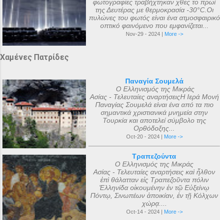
φωτογραφίες τραβήχτηκαν χθες το πρωί
της Δευτέρας με θερμοκρασία -30°C.Οι
πυλώνες του φωτός είναι ένα ατμοσφαιρικό
οπτικό φαινόμενο που εμφανίζεται...
Nov-29 - 2024 |
More ->
Χαμένες Πατρίδες
Παναγία Σουμελά
Ο Ελληνισμός της Μικράς
Ασίας - Τελευταίες αναρτήσειςΗ Ιερά Μονή
Παναγίας Σουμελά είναι ένα από τα πιο
σημαντικά χριστιανικά μνημεία στην
Τουρκία και αποτελεί σύμβολο της
Ορθόδοξης...
Oct-20 - 2024 |
More ->
Τραπεζούντα
Ο Ελληνισμός της Μικράς
Ασίας - Τελευταίες αναρτήσεις καὶ ἦλθον
ἐπὶ θάλατταν εἰς Τραπεζοῦντα πόλιν
Ἑλληνίδα οἰκουμένην ἐν τῷ Εὐξείνῳ
Πόντῳ, Σινωπέων ἀποικίαν, ἐν τῇ Κόλχων
χώρᾳ....
Oct-14 - 2024 |
More ->