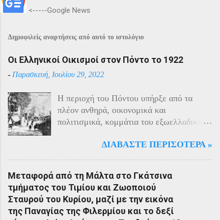
<-----Google News
Δημοφιλείς αναρτήσεις από αυτό το ιστολόγιο
Οι Ελληνικοί Οικισμοί στον Πόντο το 1922
-
Παρασκευή, Ιουλίου 29, 2022
Η περιοχή του Πόντου υπήρξε από τα
πλέον ανθηρά, οικονομικά και
πολιτισμικά, κομμάτια του εξωελλαδικού
Ελληνισμού. Οι Έλληνες αποτελούσαν το
ΔΙΑΒΆΣΤΕ ΠΕΡΙΣΌΤΕΡΑ »
40% του πληθυσμού της περιοχής και μαζί
με τους Αρμένιους πρωταγωνιστούσαν
στην οικονομική ζωή της. Ο πληθυσμός
Μεταφορά από τη Μάλτα στο Γκάτσινα
του Πόντου είχε και αυτός στη διάρκεια
τμήματος του Τιμίου και Ζωοποιού
του πολέμου την ίδια τύχη με τον
Σταυρού του Κυρίου, μαζί με την εικόνα
υπόλοιπο μικρασιατικό πληθυσμό. Με την
της Παναγίας της Φιλερμίου και το δεξί
είσοδο της Τουρκίας στον πόλεμο