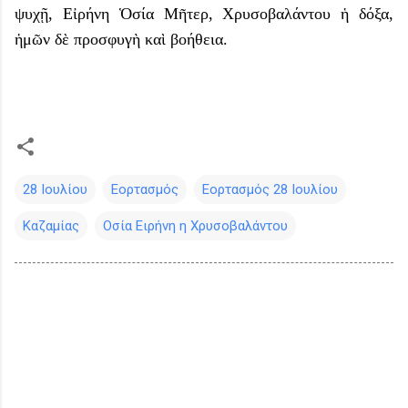
ψυχῇ, Εἰρήνη Ὁσία Μῆτερ, Χρυσοβαλάντου ἡ δόξα,
ἡμῶν δὲ προσφυγὴ καὶ βοήθεια.
28 Ιουλίου
Εορτασμός
Εορτασμός 28 Ιουλίου
Καζαμίας
Οσία Ειρήνη η Χρυσοβαλάντου