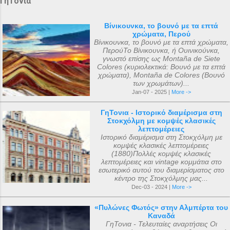
ΓηΤονια
Βίνικουνκα, το βουνό με τα επτά
χρώματα, Περού
Βίνικουνκα, το βουνό με τα επτά χρώματα,
ΠερούΤο Βίνικουνκα, ή Ουινικούνκα,
γνωστό επίσης ως Montaña de Siete
Colores (κυριολεκτικά: Βουνό με τα επτά
χρώματα), Montaña de Colores (Βουνό
των χρωμάτων)...
Jan-07 - 2025 |
More ->
ΓηΤονια - Ιστορικό διαμέρισμα στη
Στοκχόλμη με κομψές κλασικές
λεπτομέρειες
Ιστορικό διαμέρισμα στη Στοκχόλμη με
κομψές κλασικές λεπτομέρειες
(1880)Πολλές κομψές κλασικές
λεπτομέρειες και vintage κομμάτια στο
εσωτερικό αυτού του διαμερίσματος στο
κέντρο της Στοκχόλμης μας...
Dec-03 - 2024 |
More ->
«Πυλώνες Φωτός» στην Αλμπέρτα του
Καναδά
ΓηΤονια - Τελευταίες αναρτήσεις Οι