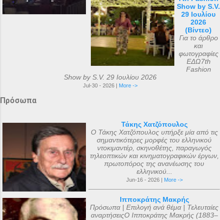
Show by S.V.
29 Ιουλίου
2026
(Βίντεο)
Για το άρθρο
και
φωτογραφίες
ΕΔΩ7th
Fashion
Show by S.V. 29 Ιουλίου 2026
Jul-30 - 2026 |
More ->
Πρόσωπα
Τάκης Χατζόπουλος
Ο Τάκης Χατζόπουλος υπήρξε μία από τις
σημαντικότερες μορφές του ελληνικού
ντοκιμαντέρ, σκηνοθέτης, παραγωγός
τηλεοπτικών και κινηματογραφικών έργων,
πρωτοπόρος της ανανέωσης του
ελληνικού...
Jun-16 - 2026 |
More ->
Ιπποκράτης Μακρής
Πρόσωπα | Επιλογή ανά θέμα | Τελευταίες
αναρτήσειςΟ Ιπποκράτης Μακρής (1883–