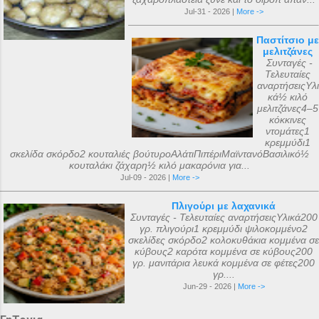
Jul-31 - 2026 |
More ->
Παστίτσιο με
μελιτζάνες
Συνταγές -
Τελευταίες
αναρτήσειςΥλι
κά½ κιλό
μελιτζάνες4–5
κόκκινες
ντομάτες1
κρεμμύδι1
σκελίδα σκόρδο2 κουταλιές βούτυροΑλάτιΠιπέριΜαϊντανόΒασιλικό½
κουταλάκι ζάχαρη½ κιλό μακαρόνια για...
Jul-09 - 2026 |
More ->
Πλιγούρι με λαχανικά
Συνταγές - Τελευταίες αναρτήσειςΥλικά200
γρ. πλιγούρι1 κρεμμύδι ψιλοκομμένο2
σκελίδες σκόρδο2 κολοκυθάκια κομμένα σε
κύβους2 καρότα κομμένα σε κύβους200
γρ. μανιτάρια λευκά κομμένα σε φέτες200
γρ....
Jun-29 - 2026 |
More ->