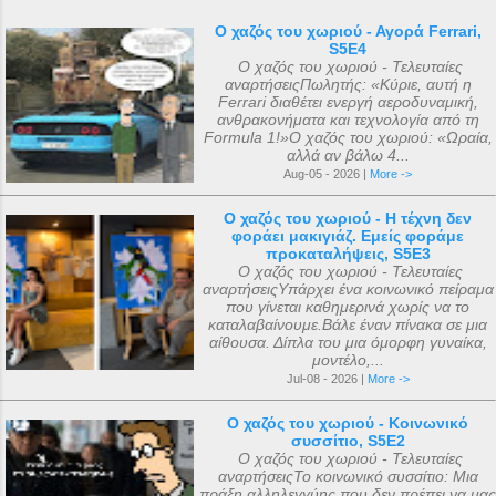
Ο χαζός του χωριού - Αγορά Ferrari,
S5E4
Ο χαζός του χωριού - Τελευταίες
αναρτήσειςΠωλητής: «Κύριε, αυτή η
Ferrari διαθέτει ενεργή αεροδυναμική,
ανθρακονήματα και τεχνολογία από τη
Formula 1!»Ο χαζός του χωριού: «Ωραία,
αλλά αν βάλω 4...
Aug-05 - 2026 |
More ->
Ο χαζός του χωριού - Η τέχνη δεν
φοράει μακιγιάζ. Εμείς φοράμε
προκαταλήψεις, S5E3
Ο χαζός του χωριού - Τελευταίες
αναρτήσειςΥπάρχει ένα κοινωνικό πείραμα
που γίνεται καθημερινά χωρίς να το
καταλαβαίνουμε.Βάλε έναν πίνακα σε μια
αίθουσα. Δίπλα του μια όμορφη γυναίκα,
μοντέλο,...
Jul-08 - 2026 |
More ->
Ο χαζός του χωριού - Κοινωνικό
συσσίτιο, S5E2
Ο χαζός του χωριού - Τελευταίες
αναρτήσειςΤο κοινωνικό συσσίτιο: Μια
πράξη αλληλεγγύης που δεν πρέπει να μας