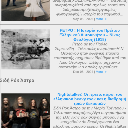
αναρτήσειςΧΘΕΣΗΜΕΡΑΥΡΙΟ - Τελευταίες
αναρτήσειςΜετά από σχολική εορτή στο
Σιδηρόκαστρο(Επεξεργασμένη
φωτογραφία)Η ιστορία του παγωτού...
May-05 - 2026 |
More ->
ΡΕΤΡΟ : Η Ιστορία του Πρώτου
Ελληνικού Αυτοκινήτου – Νίκος
Θεολόγος (1918)
Ρετρό με τον Παύλο
Συμεωνίδη - Τελευταίες αναρτήσειςΗ Ν.
Θεολόγου ήταν ελληνική εταιρεία
κατασκευής οχημάτων.Ιδρύθηκε από τον
Νίκο Θεολόγου, Έλληνα μηχανικό
αυτοκινήτων ο οποίος εργάσθηκε...
Dec-06 - 2024 |
More ->
Σιδή Ρόκ Άστρο
Nightstalker: Οι πρωτοπόροι του
ελληνικού heavy rock και η διαδρομή
τριών δεκαετιών
Σιδή Ρόκ Άστρο με την Μαρία Τρέντσιου -
Τελευταίες αναρτήσειςΛίγα συγκροτήματα
της ελληνικής ροκ σκηνής μπορούν να
καυχηθούν ότι διαμόρφωσαν ένα
ολόκληρο μουσικό ρεύμα. Οι Nightstalker