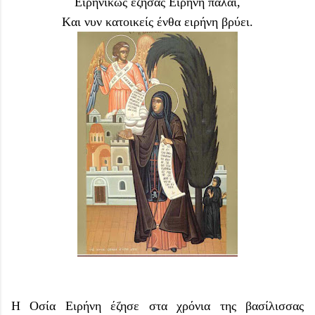
Eιρηνικώς έζησας Eιρήνη πάλαι,
Kαι νυν κατοικείς ένθα ειρήνη βρύει.
Η Οσία Ειρήνη έζησε στα χρόνια της βασίλισσας