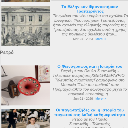
Το Ελληνικόν Φροντιστήριον
Τραπεζούντος
Τα εγκένια του νέου κτιρίου του σχολίουΤο
Ελληνικόν Φροντιστήριον Τραπεζούντος
ήταν σχολείο της ελληνικής παροικίας της
Τραπεζούντας. Στο σχολείο αυτό η χρήση
της ποντιακής διαλέκτου ήταν...
Mar-24 - 2023 |
More ->
Ρετρό
Ο Φωνόγραφος και η Ιστορία του
Ρετρό με τον Παύλο Συμεωνίδη -
Τελευταίες αναρτήσειςΧΘΕΣΗΜΕΡΑΥΡΙΟ -
Τελευταίες αναρτήσειςΓραμμόφωνο στο
Μουσείο "Σπίτι του παιδιού" στον
ΠρομαχώναΑπό τον φωνόγραφο μέχρι το
σημερινό streaming, η...
Jun-21 - 2026 |
More ->
Οι παγωτατζήδες και η ιστορία του
παγωτού στη λαϊκή καθημερινότητα
Ρετρό με τον Παύλο
Συμεωνίδη - Τελευταίες