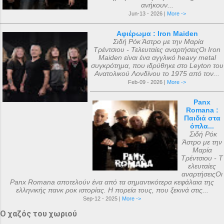
ανήκουν...
Jun-13 - 2026 |
More ->
Αφιέρωμα : Iron Maiden
Σιδή Ρόκ Άστρο με την Μαρία
Τρέντσιου - Τελευταίες αναρτήσειςΟι Iron
Maiden είναι ένα αγγλικό heavy metal
συγκρότημα, που ιδρύθηκε στο Leyton του
Ανατολικού Λονδίνου το 1975 από τον...
Feb-09 - 2026 |
More ->
Panx
Romana :
Παιδιά στα
όπλα...
Σιδή Ρόκ
Άστρο με την
Μαρία
Τρέντσιου - Τ
ελευταίες
αναρτήσειςΟι
Panx Romana αποτελούν ένα από τα σημαντικότερα κεφάλαια της
ελληνικής πανκ ροκ ιστορίας. Η πορεία τους, που ξεκινά στις...
Sep-12 - 2025 |
More ->
Ο χαζός του χωριού