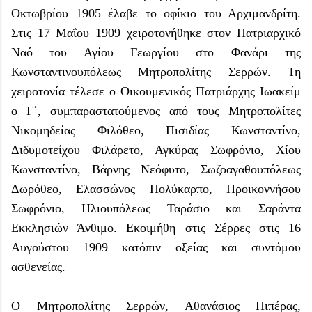
Οκτωβρίου 1905 έλαβε το οφίκιο του Αρχιμανδρίτη.
Στις 17 Μαΐου 1909 χειροτονήθηκε στον Πατριαρχικό
Ναό του Αγίου Γεωργίου στο Φανάρι της
Κωνσταντινουπόλεως Μητροπολίτης Σερρών. Τη
χειροτονία τέλεσε ο Οικουμενικός Πατριάρχης Ιωακείμ
ο Γ΄, συμπαραστατούμενος από τους Μητροπολίτες
Νικομηδείας Φιλόθεο, Πισιδίας Κωνσταντίνο,
Διδυμοτείχου Φιλάρετο, Αγκύρας Σωφρόνιο, Χίου
Κωνσταντίνο, Βάρνης Νεόφυτο, Σωζοαγαθουπόλεως
Δωρόθεο, Ελασσώνος Πολύκαρπο, Προικοννήσου
Σωφρόνιο, Ηλιουπόλεως Ταράσιο και Σαράντα
Εκκλησιών Άνθιμο. Εκοιμήθη στις Σέρρες στις 16
Αυγούστου 1909 κατόπιν οξείας και συντόμου
ασθενείας.
Ο Μητροπολίτης Σερρών, Αθανάσιος Πιπέρας,