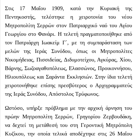
Στις 17 Μαΐου 1909, κατά την Κυριακή της
Πεντηκοστής, τελέστηκε η χειροτονία του νέου
Μητροπολίτη Σερρών στον Πατριαρχικό ναό του Αγίου
Γεωργίου στο Φανάρι. Η τελετή πραγματοποιήθηκε από
τον Πατριάρχη Ιωακείμ Γ΄, με τη συμπαράσταση των
μελών της Ιεράς Συνόδου, όπως οι Μητροπολίτες
Νικομήδειας, Πισσιδείας, Διδυμοτείχου, Αγκύρας, Χίου,
Βάρνης, Σωζοαγαθοπόλεως, Ελασσώνος, Προικοννήσου,
Ηλιουπόλεως και Σαράντα Εκκλησιών. Στην ίδια τελετή
χειροτονήθηκε επίσης πρεσβύτερος ο Αρχιγραμματεύς
της Ιεράς Συνόδου, Απόστολος Τρύφωνος.
Ωστόσο, υπήρξε πρόβλημα με την αρχική άρνηση του
πρώην Μητροπολίτη Σερρών, Γρηγορίου Ζερβουδάκη,
να δεχτεί τη μετάθεσή του στη Γεροντική Μητρόπολη
Κυζίκου, την οποία τελικά αποδέχτηκε στις 26 Μαΐου