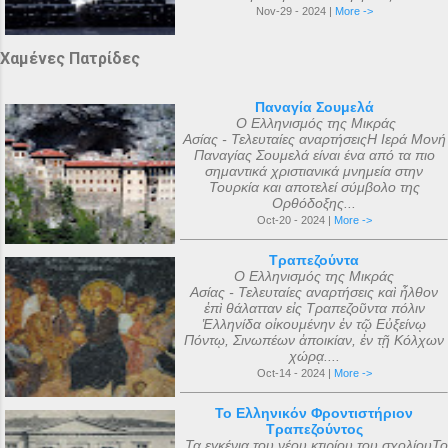
Nov-29 - 2024 |
More ->
Χαμένες Πατρίδες
Παναγία Σουμελά
Ο Ελληνισμός της Μικράς
Ασίας - Τελευταίες αναρτήσειςΗ Ιερά Μονή
Παναγίας Σουμελά είναι ένα από τα πιο
σημαντικά χριστιανικά μνημεία στην
Τουρκία και αποτελεί σύμβολο της
Ορθόδοξης...
Oct-20 - 2024 |
More ->
Τραπεζούντα
Ο Ελληνισμός της Μικράς
Ασίας - Τελευταίες αναρτήσεις καὶ ἦλθον
ἐπὶ θάλατταν εἰς Τραπεζοῦντα πόλιν
Ἑλληνίδα οἰκουμένην ἐν τῷ Εὐξείνῳ
Πόντῳ, Σινωπέων ἀποικίαν, ἐν τῇ Κόλχων
χώρᾳ....
Oct-14 - 2024 |
More ->
Το Ελληνικόν Φροντιστήριον
Τραπεζούντος
Τα εγκένια του νέου κτιρίου του σχολίουΤο