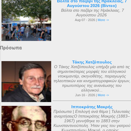
Βόλτα στο παζάρι της Ηράκλειας, 7
Αυγούστου 2026 (Βίντεο)
Βόλτα στο παζάρι της Ηράκλειας, 7
Αυγούστου 2026
Aug-07 - 2026 |
More ->
Πρόσωπα
Τάκης Χατζόπουλος
Ο Τάκης Χατζόπουλος υπήρξε μία από τις
σημαντικότερες μορφές του ελληνικού
ντοκιμαντέρ, σκηνοθέτης, παραγωγός
τηλεοπτικών και κινηματογραφικών έργων,
πρωτοπόρος της ανανέωσης του
ελληνικού...
Jun-16 - 2026 |
More ->
Ιπποκράτης Μακρής
Πρόσωπα | Επιλογή ανά θέμα | Τελευταίες
αναρτήσειςΟ Ιπποκράτης Μακρής (1883–
1967) γεννήθηκε το 1883 στην
Κωνσταντινούπολη. Ήταν γιος του γιατρού
Κωνσταντίνου Μακρή, ο οποίος...