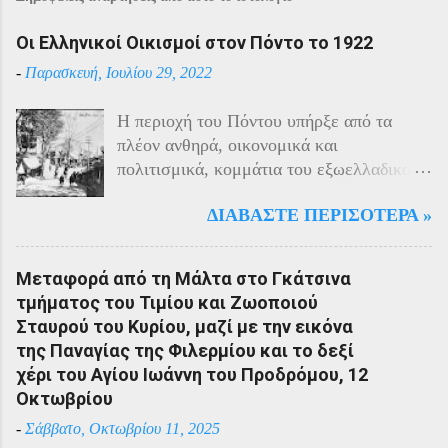
Οι Ελληνικοί Οικισμοί στον Πόντο το 1922
-
Παρασκευή, Ιουλίου 29, 2022
Η περιοχή του Πόντου υπήρξε από τα
πλέον ανθηρά, οικονομικά και
πολιτισμικά, κομμάτια του εξωελλαδικού
Ελληνισμού. Οι Έλληνες αποτελούσαν το
ΔΙΑΒΆΣΤΕ ΠΕΡΙΣΌΤΕΡΑ »
40% του πληθυσμού της περιοχής και μαζί
με τους Αρμένιους πρωταγωνιστούσαν
στην οικονομική ζωή της. Ο πληθυσμός
Μεταφορά από τη Μάλτα στο Γκάτσινα
του Πόντου είχε και αυτός στη διάρκεια
τμήματος του Τιμίου και Ζωοποιού
του πολέμου την ίδια τύχη με τον
Σταυρού του Κυρίου, μαζί με την εικόνα
υπόλοιπο μικρασιατικό πληθυσμό. Με την
της Παναγίας της Φιλερμίου και το δεξί
είσοδο της Τουρκίας στον πόλεμο
χέρι του Αγίου Ιωάννη του Προδρόμου, 12
πραγματοποιήθηκαν εκκενώσεις οικισμών,
Οκτωβρίου
εκτελέσεις λιποτακτών και αντίποινα στις
-
Σάββατο, Οκτωβρίου 11, 2025
οικογένειες των φυγοστράτων.