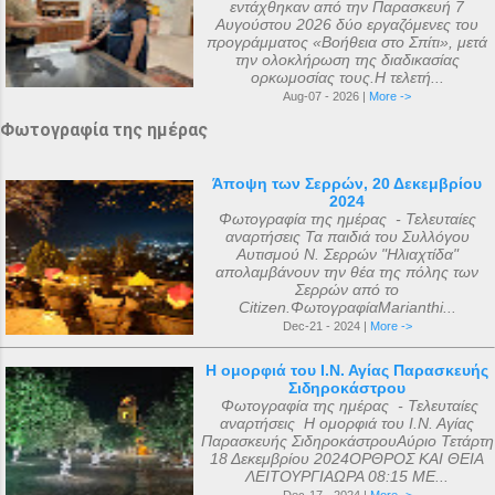
εντάχθηκαν από την Παρασκευή 7
Αλεξανδρείας 318, και ο Ευστάθιος Α...
Αυγούστου 2026 δύο εργαζόμενες του
προγράμματος «Βοήθεια στο Σπίτι», μετά
την ολοκλήρωση της διαδικασίας
ορκωμοσίας τους.Η τελετή...
Aug-07 - 2026 |
More ->
Φωτογραφία της ημέρας
Άποψη των Σερρών, 20 Δεκεμβρίου
2024
Φωτογραφία της ημέρας - Τελευταίες
αναρτήσεις Τα παιδιά του Συλλόγου
Αυτισμού Ν. Σερρών "Ηλιαχτίδα"
απολαμβάνουν την θέα της πόλης των
Σερρών από το
Citizen.ΦωτογραφίαMarianthi...
Dec-21 - 2024 |
More ->
Η ομορφιά του Ι.Ν. Αγίας Παρασκευής
Σιδηροκάστρου
Φωτογραφία της ημέρας - Τελευταίες
αναρτήσεις Η ομορφιά του Ι.Ν. Αγίας
Παρασκευής ΣιδηροκάστρουΑύριο Τετάρτη
18 Δεκεμβρίου 2024ΟΡΘΡΟΣ ΚΑΙ ΘΕΙΑ
ΛΕΙΤΟΥΡΓΙΑΩΡΑ 08:15 ΜΕ...
Dec-17 - 2024 |
More ->