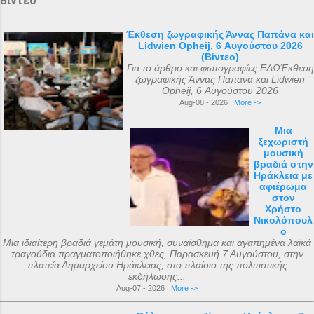
Βίντεο
Έκθεση ζωγραφικής Άννας Παπάνα και
Lidwien Opheij, 6 Αυγούστου 2026
(Βίντεο)
Για το άρθρο και φωτογραφίες ΕΔΩΈκθεση
ζωγραφικής Άννας Παπάνα και Lidwien
Opheij, 6 Αυγούστου 2026
Aug-08 - 2026 |
More ->
Μια
ξεχωριστή
μουσική
βραδιά στην
Ηράκλεια με
αφιέρωμα
στον
Χρήστο
Νικολόπουλ
ο
Μια ιδιαίτερη βραδιά γεμάτη μουσική, συναίσθημα και αγαπημένα λαϊκά
τραγούδια πραγματοποιήθηκε χθες, Παρασκευή 7 Αυγούστου, στην
πλατεία Δημαρχείου Ηράκλειας, στο πλαίσιο της πολιτιστικής
εκδήλωσης...
Aug-07 - 2026 |
More ->