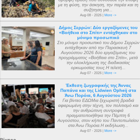
με τη φύση, την άσκηση, την παρέα και τη
συζήτηση για...
Aug-08 - 2026 |
More ->
Δήμος Σερρών: Δύο εργαζόμενες του
«Βοήθεια στο Σπίτι» εντάχθηκαν στο
μόνιμο προσωπικό
Στο μόνιμο προσωπικό του Δήμου Σερρών
εντάχθηκαν από την Παρασκευή 7
Αυγούστου 2026 δύο εργαζόμενες του
προγράμματος «Βοήθεια στο Σπίτι», μετά
την ολοκλήρωση της διαδικασίας
ορκωμοσίας τους.Η τελετή...
Aug-07 - 2026 |
More ->
Έκθεση ζωγραφικής της Άννας
Παπάνα και της Lidwien Opheij στα
Άνω Πορόια, 6 Αυγούστου 2026
Για βίντεο ΕΔΩΜια ξεχωριστή βραδιά
αφιερωμένη στην τέχνη, τον πολιτισμό και
την ανθρώπινη συντροφιά
πραγματοποιήθηκε την Πέμπτη 6
Αυγούστου, στον κήπο του Παντοπωλείου
στα Άνω Πορόια.Η εκδήλωση...
Aug-07 - 2026 |
More ->