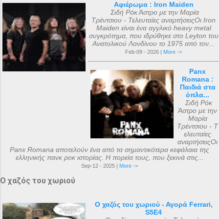
Αφιέρωμα : Iron Maiden
Σιδή Ρόκ Άστρο με την Μαρία
Τρέντσιου - Τελευταίες αναρτήσειςΟι Iron
Maiden είναι ένα αγγλικό heavy metal
συγκρότημα, που ιδρύθηκε στο Leyton του
Ανατολικού Λονδίνου το 1975 από τον...
Feb-09 - 2026 |
More ->
Panx
Romana :
Παιδιά στα
όπλα...
Σιδή Ρόκ
Άστρο με την
Μαρία
Τρέντσιου - Τ
ελευταίες
αναρτήσειςΟι
Panx Romana αποτελούν ένα από τα σημαντικότερα κεφάλαια της
ελληνικής πανκ ροκ ιστορίας. Η πορεία τους, που ξεκινά στις...
Sep-12 - 2025 |
More ->
Ο χαζός του χωριού
Ο χαζός του χωριού - Αγορά Ferrari,
S5E4