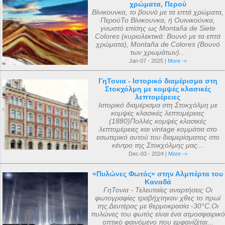
χρώματα, Περού
Βίνικουνκα, το βουνό με τα επτά χρώματα,
ΠερούΤο Βίνικουνκα, ή Ουινικούνκα,
γνωστό επίσης ως Montaña de Siete
Colores (κυριολεκτικά: Βουνό με τα επτά
χρώματα), Montaña de Colores (Βουνό
των χρωμάτων)...
Jan-07 - 2025 |
More ->
ΓηΤονια - Ιστορικό διαμέρισμα στη
Στοκχόλμη με κομψές κλασικές
λεπτομέρειες
Ιστορικό διαμέρισμα στη Στοκχόλμη με
κομψές κλασικές λεπτομέρειες
(1880)Πολλές κομψές κλασικές
λεπτομέρειες και vintage κομμάτια στο
εσωτερικό αυτού του διαμερίσματος στο
κέντρο της Στοκχόλμης μας...
Dec-03 - 2024 |
More ->
«Πυλώνες Φωτός» στην Αλμπέρτα του
Καναδά
ΓηΤονια - Τελευταίες αναρτήσεις Οι
φωτογραφίες τραβήχτηκαν χθες το πρωί
της Δευτέρας με θερμοκρασία -30°C.Οι
πυλώνες του φωτός είναι ένα ατμοσφαιρικό
οπτικό φαινόμενο που εμφανίζεται...