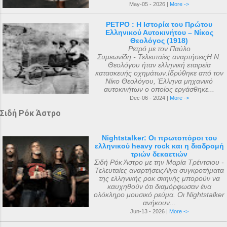
May-05 - 2026 |
More ->
ΡΕΤΡΟ : Η Ιστορία του Πρώτου
Ελληνικού Αυτοκινήτου – Νίκος
Θεολόγος (1918)
Ρετρό με τον Παύλο
Συμεωνίδη - Τελευταίες αναρτήσειςΗ Ν.
Θεολόγου ήταν ελληνική εταιρεία
κατασκευής οχημάτων.Ιδρύθηκε από τον
Νίκο Θεολόγου, Έλληνα μηχανικό
αυτοκινήτων ο οποίος εργάσθηκε...
Dec-06 - 2024 |
More ->
Σιδή Ρόκ Άστρο
Nightstalker: Οι πρωτοπόροι του
ελληνικού heavy rock και η διαδρομή
τριών δεκαετιών
Σιδή Ρόκ Άστρο με την Μαρία Τρέντσιου -
Τελευταίες αναρτήσειςΛίγα συγκροτήματα
της ελληνικής ροκ σκηνής μπορούν να
καυχηθούν ότι διαμόρφωσαν ένα
ολόκληρο μουσικό ρεύμα. Οι Nightstalker
ανήκουν...
Jun-13 - 2026 |
More ->