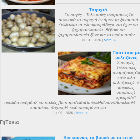
Τσιριχτά
Συνταγές - Τελευταίες αναρτήσειςΤα
ποντιακά τα τσιριχτά έν άμον τα ξακουστά
τ'ελλενικά τα «λουκουμάδες» ντο έχνε σα
ζαχαροπλαστεία. Βέβαια σα
ζαχαροπλαστεία ξ̌ύνε και το σιρόπ απάν...
Jul-31 - 2026 |
More ->
Παστίτσιο με
μελιτζάνες
Συνταγές -
Τελευταίες
αναρτήσειςΥλι
κά½ κιλό
μελιτζάνες4–5
κόκκινες
ντομάτες1
κρεμμύδι1
σκελίδα σκόρδο2 κουταλιές βούτυροΑλάτιΠιπέριΜαϊντανόΒασιλικό½
κουταλάκι ζάχαρη½ κιλό μακαρόνια για...
Jul-09 - 2026 |
More ->
ΓηΤονια
Βίνικουνκα, το βουνό με τα επτά