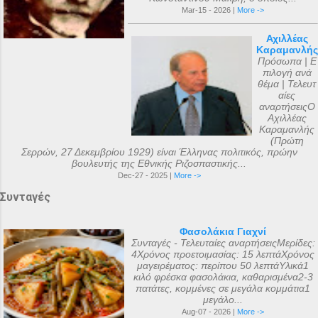
Mar-15 - 2026 |
More ->
Αχιλλέας
Καραμανλής
Πρόσωπα | Ε
πιλογή ανά
θέμα | Τελευτ
αίες
αναρτήσειςΟ
Αχιλλέας
Καραμανλής
(Πρώτη
Σερρών, 27 Δεκεμβρίου 1929) είναι Έλληνας πολιτικός, πρώην
βουλευτής της Εθνικής Ριζοσπαστικής...
Dec-27 - 2025 |
More ->
Συνταγές
Φασολάκια Γιαχνί
Συνταγές - Τελευταίες αναρτήσειςΜερίδες:
4Χρόνος προετοιμασίας: 15 λεπτάΧρόνος
μαγειρέματος: περίπου 50 λεπτάΥλικά1
κιλό φρέσκα φασολάκια, καθαρισμένα2-3
πατάτες, κομμένες σε μεγάλα κομμάτια1
μεγάλο...
Aug-07 - 2026 |
More ->