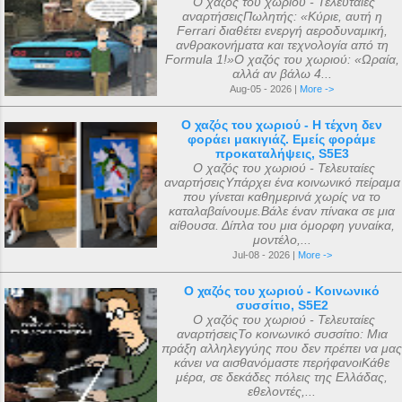
Ο χαζός του χωριού - Τελευταίες
αναρτήσειςΠωλητής: «Κύριε, αυτή η
Ferrari διαθέτει ενεργή αεροδυναμική,
ανθρακονήματα και τεχνολογία από τη
Formula 1!»Ο χαζός του χωριού: «Ωραία,
αλλά αν βάλω 4...
Aug-05 - 2026 |
More ->
Ο χαζός του χωριού - Η τέχνη δεν
φοράει μακιγιάζ. Εμείς φοράμε
προκαταλήψεις, S5E3
Ο χαζός του χωριού - Τελευταίες
αναρτήσειςΥπάρχει ένα κοινωνικό πείραμα
που γίνεται καθημερινά χωρίς να το
καταλαβαίνουμε.Βάλε έναν πίνακα σε μια
αίθουσα. Δίπλα του μια όμορφη γυναίκα,
μοντέλο,...
Jul-08 - 2026 |
More ->
Ο χαζός του χωριού - Κοινωνικό
συσσίτιο, S5E2
Ο χαζός του χωριού - Τελευταίες
αναρτήσειςΤο κοινωνικό συσσίτιο: Μια
πράξη αλληλεγγύης που δεν πρέπει να μας
κάνει να αισθανόμαστε περήφανοιΚάθε
μέρα, σε δεκάδες πόλεις της Ελλάδας,
εθελοντές,...