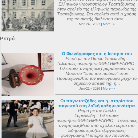
Ελληνικόν Φροντιστήριον Τραπεζούντος
ήταν σχολείο της ελληνικής παροικίας της
Τραπεζούντας. Στο σχολείο αυτό η χρήση
της ποντιακής διαλέκτου ήταν...
Mar-24 - 2023 |
More ->
Ρετρό
Ο Φωνόγραφος και η Ιστορία του
Ρετρό με τον Παύλο Συμεωνίδη -
Τελευταίες αναρτήσειςΧΘΕΣΗΜΕΡΑΥΡΙΟ -
Τελευταίες αναρτήσειςΓραμμόφωνο στο
Μουσείο "Σπίτι του παιδιού" στον
ΠρομαχώναΑπό τον φωνόγραφο μέχρι το
σημερινό streaming, η...
Jun-21 - 2026 |
More ->
Οι παγωτατζήδες και η ιστορία του
παγωτού στη λαϊκή καθημερινότητα
Ρετρό με τον Παύλο
Συμεωνίδη - Τελευταίες
αναρτήσειςΧΘΕΣΗΜΕΡΑΥΡΙΟ - Τελευταίες
αναρτήσειςΜετά από σχολική εορτή στο
Σιδηρόκαστρο(Επεξεργασμένη
φωτογραφία)Η ιστορία του παγωτού...