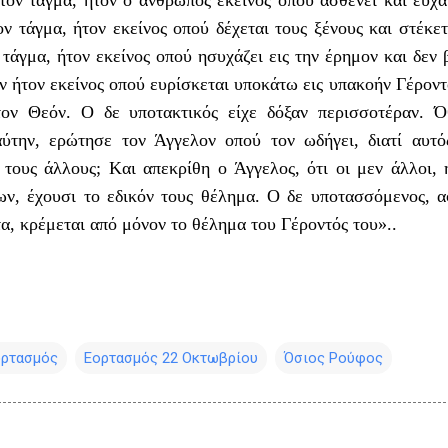
τον τάγμα, ήτον ο άνθρωπος εκείνος οπού ασθενεί και ευχα
ον τάγμα, ήτον εκείνος οπού δέχεται τους ξένους και στέκετ
 τάγμα, ήτον εκείνος οπού ησυχάζει εις την έρημον και δεν 
ν ήτον εκείνος οπού ευρίσκεται υποκάτω εις υπακοήν Γέροντ
τον Θεόν. O δε υποτακτικός είχε δόξαν περισσοτέραν. 
ύτην, ερώτησε τον Άγγελον οπού τον ωδήγει, διατί αυτό
τους άλλους; Kαι απεκρίθη ο Άγγελος, ότι οι μεν άλλοι, 
ων, έχουσι το εδικόν τους θέλημα. O δε υποτασσόμενος, 
α, κρέμεται από μόνον το θέλημα του Γέροντός του»..
ορτασμός
Εορτασμός 22 Οκτωβρίου
Όσιος Ρούφος