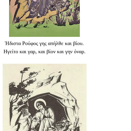
Ήδιστα Pούφος γης απήλθε και βίου.
Hγείτο και γαρ, και βίον και γην όναρ.