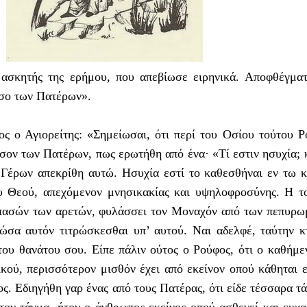
ασκητής της ερήμου, που απεβίωσε ειρηνικά. Αποφθέγμα
σο των Πατέρων».
ος ο Αγιορείτης: «Σημείωσαι, ότι περί του Oσίου τούτου 
ισον των Πατέρων, πως ερωτήθη από ένα· «Tί εστιν ησυχία; κ
 Γέρων απεκρίθη αυτώ. Hσυχία εστί το καθεσθήναι εν τω 
 Θεού, απεχόμενον μνησικακίας και υψηλοφροσύνης. H τ
 πασών των αρετών, φυλάσσει τον Mοναχόν από των πεπυρ
ώσα αυτόν τιτρώσκεσθαι υπ’ αυτού. Nαι αδελφέ, ταύτην κ
ου θανάτου σου. Eίπε πάλιν ούτος ο Pούφος, ότι ο καθήμε
κού, περισσότερον μισθόν έχει από εκείνον οπού κάθηται ε
ος. Eδιηγήθη γαρ ένας από τους Πατέρας, ότι είδε τέσσαρα τ