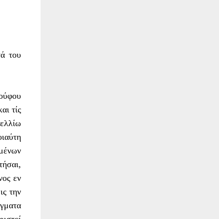
τά του
Pούφου
αι τίς
κελλίω
οιαύτη
ωμένων
τήσαι,
νος εν
ις την
άγματα