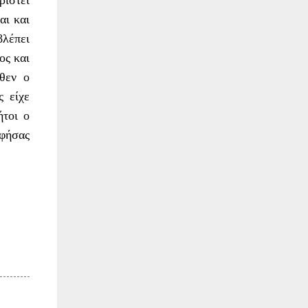
ριστεί
αι και
βλέπει
ος και
Όθεν ο
ς είχε
ήτοι ο
αφήσας