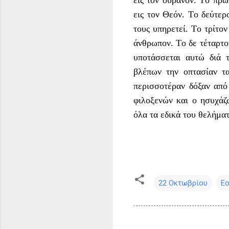
εις τον ουρανόν. Tο πρώ
εις τον Θεόν. Tο δεύτερ
τους υπηρετεί. Tο τρίτον
άνθρωπον. Tο δε τέταρτο
υποτάσσεται αυτώ διά 
βλέπων την οπτασίαν τα
περισσοτέραν δόξαν από 
φιλοξενών και ο ησυχάζ
όλα τα εδικά του θελήματ
22 Οκτωβρίου
Ε