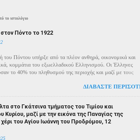
ό το ιστολόγιο
ί στον Πόντο το 1922
22
ή του Πόντου υπήρξε από τα πλέον ανθηρά, οικονομικά και
ικά, κομμάτια του εξωελλαδικού Ελληνισμού. Οι Έλληνες
σαν το 40% του πληθυσμού της περιοχής και μαζί με τους
ς πρωταγωνιστούσαν στην οικονομική ζωή της. Ο πληθυσμό
ΔΙΑΒΆΣΤΕ ΠΕΡΙΣΌΤ
ίχε και αυτός στη διάρκεια του πολέμου την ίδια τύχη με τον
 μικρασιατικό πληθυσμό. Με την είσοδο της Τουρκίας στον
ραγματοποιήθηκαν εκκενώσεις οικισμών, εκτελέσεις λιποτα
τα στο Γκάτσινα τμήματος του Τιμίου και
ποινα στις οικογένειες των φυγοστράτων. Χαρακτηριστική εδ
 Κυρίου, μαζί με την εικόνα της Παναγίας της
ση που έδωσαν οι Πόντιοι στην καταπίεση με την οργανωμέν
 χέρι του Αγίου Ιωάννη του Προδρόμου, 12
η των κατοίκων του. Αντιδρώντας στις πιέσεις των Τούρκων
από το 1915 να καταφεύγουν αντάρτες στα βουνά και να
025
ται σε ανταρτοπόλεμο εναντίον του τακτικού στρατού. Η