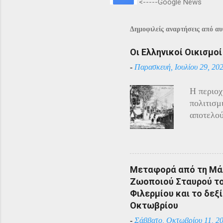
<-----Google News
Δημοφιλείς αναρτήσεις από αυτ
Οι Ελληνικοί Οικισμο
-
Παρασκευή, Ιουλίου 29, 20
Η περιοχ
πολιτισμ
αποτελού
Αρμένιου
Πόντου ε
υπόλοιπο
πόλεμο π
Μεταφορά από τη Μάλ
και αντί
Ζωοποιού Σταυρού του
η απάντη
Φιλερμίου και το δεξί
αντίστασ
Οκτωβρίου
άρχισαν 
-
Σάββατο, Οκτωβρίου 11, 2
επιδίδον