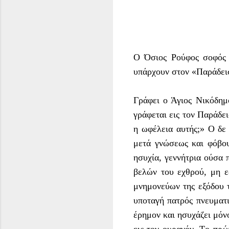
Ο Όσιος Ρούφος σοφός 
υπάρχουν στον «Παράδει
Γράφει ο Άγιος Νικόδημ
γράφεται εις τον Παράδε
η ωφέλεια αυτής;» O δε
μετά γνώσεως και φόβου
ησυχία, γεννήτρια ούσα
βελών του εχθρού, μη ε
μνημονεύων της εξόδου τ
υποταγή πατρός πνευματι
έρημον και ησυχάζει μόν