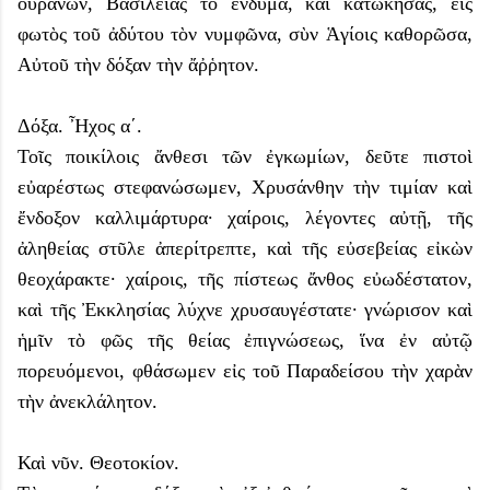
οὐρανῶν, Βασιλείας τὸ ἔνδυμα, καὶ κατώκησας, εἰς
φωτὸς τοῦ ἀδύτου τὸν νυμφῶνα, σὺν Ἁγίοις καθορῶσα,
Αὐτοῦ τὴν δόξαν τὴν ἄῤῥητον.
Δόξα. Ἦχος α΄.
Τοῖς ποικίλοις ἄνθεσι τῶν ἐγκωμίων, δεῦτε πιστοὶ
εὐαρέστως στεφανώσωμεν, Χρυσάνθην τὴν τιμίαν καὶ
ἔνδοξον καλλιμάρτυρα· χαίροις, λέγοντες αὐτῇ, τῆς
ἀληθείας στῦλε ἀπερίτρεπτε, καὶ τῆς εὐσεβείας εἰκὼν
θεοχάρακτε· χαίροις, τῆς πίστεως ἄνθος εὐωδέστατον,
καὶ τῆς Ἐκκλησίας λύχνε χρυσαυγέστατε· γνώρισον καὶ
ἡμῖν τὸ φῶς τῆς θείας ἐπιγνώσεως, ἵνα ἐν αὐτῷ
πορευόμενοι, φθάσωμεν εἰς τοῦ Παραδείσου τὴν χαρὰν
τὴν ἀνεκλάλητον.
Καὶ νῦν. Θεοτοκίον.