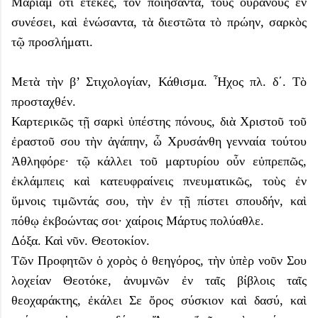
Μαριὰμ ὅτι ἔτεκες, τὸν ποιήσαντα, τοὺς οὐρανοὺς ἐν
συνέσει, καὶ ἑνώσαντα, τὰ διεστῶτα τὸ πρώην, σαρκὸς
τῷ προσλήματι.
Μετὰ τὴν β’ Στιχολογίαν, Κάθισμα. Ἦχος πλ. δ΄. Τὸ
προσταχθέν.
Καρτερικῶς τῇ σαρκὶ ὑπέστης πόνους, διὰ Χριστοῦ τοῦ
ἐραστοῦ σου τὴν ἀγάπην, ὦ Χρυσάνθη γενναία τούτου
Ἀθληφόρε· τῷ κάλλει τοῦ μαρτυρίου οὖν εὐπρεπῶς,
ἐκλάμπεις καὶ κατευφραίνεις πνευματικῶς, τοὺς ἐν
ὕμνοις τιμῶντάς σου, τὴν ἐν τῇ πίστει σπουδήν, καὶ
πόθῳ ἐκβοώντας σοι· χαίροις Μάρτυς πολύαθλε.
Δόξα. Καὶ νῦν. Θεοτοκίον.
Τῶν Προφητῶν ὁ χορὸς ὁ θεηγόρος, τὴν ὑπὲρ νοῦν Σου
λοχείαν Θεοτόκε, ἀνυμνῶν ἐν ταῖς βίβλοις ταῖς
θεοχαράκτης, ἐκάλει Σε ὄρος σύσκιον καὶ δασύ, καὶ