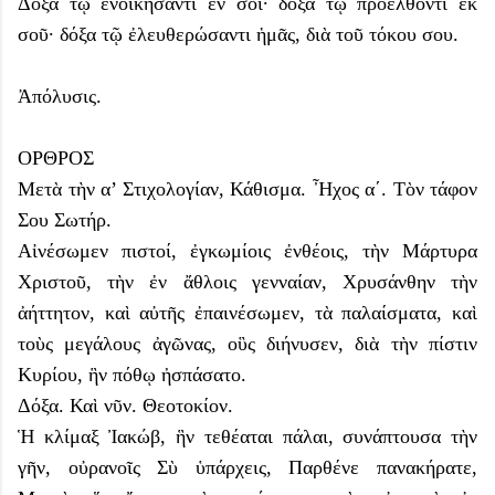
Δόξα τῷ ἐνοικήσαντι ἐν σοί· δόξα τῷ προελθόντι ἐκ
σοῦ· δόξα τῷ ἐλευθερώσαντι ἡμᾶς, διὰ τοῦ τόκου σου.
Ἀπόλυσις.
ΟΡΘΡΟΣ
Μετὰ τὴν α’ Στιχολογίαν, Κάθισμα. Ἦχος α΄. Τὸν τάφον
Σου Σωτήρ.
Αἰνέσωμεν πιστοί, ἐγκωμίοις ἐνθέοις, τὴν Μάρτυρα
Χριστοῦ, τὴν ἐν ἄθλοις γενναίαν, Χρυσάνθην τὴν
ἀήττητον, καὶ αὐτῆς ἐπαινέσωμεν, τὰ παλαίσματα, καὶ
τοὺς μεγάλους ἀγῶνας, οὓς διήνυσεν, διὰ τὴν πίστιν
Κυρίου, ἣν πόθῳ ἠσπάσατο.
Δόξα. Καὶ νῦν. Θεοτοκίον.
Ἡ κλίμαξ Ἰακώβ, ἣν τεθέαται πάλαι, συνάπτουσα τὴν
γῆν, οὐρανοῖς Σὺ ὑπάρχεις, Παρθένε πανακήρατε,