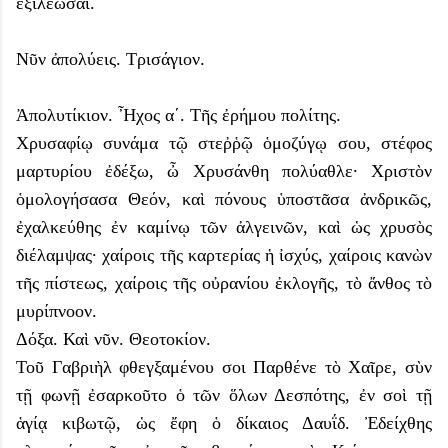
ἐξιλέωσαι.
Νῦν ἀπολύεις. Τρισάγιον.
Ἀπολυτίκιον. Ἦχος α΄. Τῆς ἐρήμου πολίτης.
Χρυσαφίῳ συνάμα τῷ στεῤῥῷ ὁμοζύγῳ σου, στέφος
μαρτυρίου ἐδέξω, ὦ Χρυσάνθη πολύαθλε· Χριστὸν
ὁμολογήσασα Θεόν, καὶ πόνους ὑποστᾶσα ἀνδρικῶς,
ἐχαλκεύθης ἐν καμίνῳ τῶν ἀλγεινῶν, καὶ ὡς χρυσὸς
διέλαμψας· χαίροις τῆς καρτερίας ἡ ἰσχύς, χαίροις κανὼν
τῆς πίστεως, χαίροις τῆς οὐρανίου ἐκλογῆς, τὸ ἄνθος τὸ
μυρίπνοον.
Δόξα. Καὶ νῦν. Θεοτοκίον.
Τοῦ Γαβριὴλ φθεγξαμένου σοι Παρθένε τὸ Χαῖρε, σὺν
τῇ φωνῇ ἐσαρκοῦτο ὁ τῶν ὅλων Δεσπότης, ἐν σοὶ τῇ
ἁγίᾳ κιβωτῷ, ὡς ἔφη ὁ δίκαιος Δαυΐδ. Ἐδείχθης