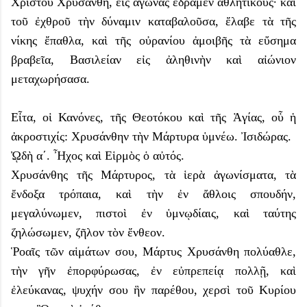
Χριστοῦ Χρυσάνθη, εἰς ἀγῶνας ἔδραμεν ἀθλητικούς· καὶ
τοῦ ἐχθροῦ τὴν δύναμιν καταβαλοῦσα, ἔλαβε τὰ τῆς
νίκης ἔπαθλα, καὶ τῆς οὐρανίου ἀμοιβῆς τὰ εὔσημα
βραβεῖα, Βασιλείαν εἰς ἀληθινὴν καὶ αἰώνιον
μεταχωρήσασα.
Εἶτα, οἱ Κανόνες, τῆς Θεοτόκου καὶ τῆς Ἁγίας, οὗ ἡ
ἀκροστιχίς: Χρυσάνθην τὴν Μάρτυρα ὑμνέω. Ἰσιδώρας.
ᾨδὴ α΄. Ἦχος καὶ Εἱρμὸς ὁ αὐτός.
Χρυσάνθης τῆς Μάρτυρος, τὰ ἱερὰ ἀγωνίσματα, τὰ
ἔνδοξα τρόπαια, καὶ τὴν ἐν ἄθλοις σπουδήν,
μεγαλύνωμεν, πιστοὶ ἐν ὑμνῳδίαις, καὶ ταύτης
ζηλώσωμεν, ζῆλον τὸν ἔνθεον.
Ῥοαῖς τῶν αἱμάτων σου, Μάρτυς Χρυσάνθη πολύαθλε,
τὴν γῆν ἐπορφύρωσας, ἐν εὐπρεπείᾳ πολλῇ, καὶ
ἐλεύκανας, ψυχήν σου ἣν παρέθου, χερσὶ τοῦ Κυρίου