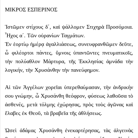
ΜΙΚΡΟΣ ΕΣΠΕΡΙΝΟΣ
Ἱστῶμεν στίχους δ΄, καὶ ψάλλομεν Στιχηρὰ Προσόμοια.
Ἦχος α΄. Τῶν οὐρανίων Ταγμάτων.
Ἐν ἑορτίῳ ἡμέρᾳ ἀγαλλιάσεως, συνευφρανθῶμεν δεῦτε,
ὦ φιλέορτοι πάντες, ὕμνοις ὑπαντῶντες πνευματικοῖς,
τὴν πολύαθλον Μάρτυρα, τῆς Ἐκκλησίας ἀμνάδα τὴν
λογικήν, τὴν Χρυσάνθην τὴν πανεύφημον.
Αἱ τῶν Ἀγγέλων χορεῖαι ὑπερεθαύμασαν, τὴν ἀνδρικήν
σου γνώμην, ὦ Χρυσάνθη θεόφρον, φύσεως λαθοῦσα τὸ
ἀσθενές, μετὰ τόλμης ἐχώρησας, πρὸς τοὺς ἀγῶνας καὶ
ἔλαβες ἐκ Θεοῦ, τὰ βραβεῖα τῆς ἀθλήσεως.
Ὡσεὶ ἀδάμας Χρυσάνθη ἐνεκαρτέρησας, τὰς ἀλγεινὰς