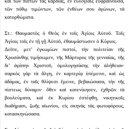
καὶ τῶν πιστῶν τὰς καρδίας, ἐν εὐλογίαις εὐφραίνουσα,
τῶν πόθῳ τιμώντων, τῶν ἐνθέων σου ἀγώνων, τὰ
κατορθώματα.
Στ.: Θαυμαστὸς ὁ Θεὸς ἐν τοῖς Ἁγίοις Αὐτοῦ. Τοῖς
Ἁγίοις τοῖς ἐν τῇ γῇ Αὐτοῦ, ἐθαυμάστωσεν ὁ Κύριος.
Δεῦτε, μετ’ ἐγκωμίων πιστοί, τὴν πολιτείαν τῆς
Χρυσάνθης τιμήσωμεν, τῆς Μάρτυρος τῆς γενναίας, τῆς
δι’ ἀγάπην Χριστοῦ, ὁμολογησάσης τὴν ἀλήθειαν·
σαρκὸς γὰρ τὰ ἄλγη, ἐν καρτερίᾳ ὑπέμεινε, καὶ ὡς
ἀδάμας, ἐν ταῖς θλίψεσι ἔμεινε, βεβαιώσασα, τὴν τῆς
πίστεως δύναμιν· ὅθεν καὶ κατενίκησεν, ἐχθρῶν τὰ
βουλεύματα, καὶ ἐκ Κυρίου ἐστέφθη, νικητικοῖς
διαδήμασι, ζωῆς αἰωνίου, εἰς σκηνὰς τὰς φωτοφόρους,
κατασκηνώσασα.