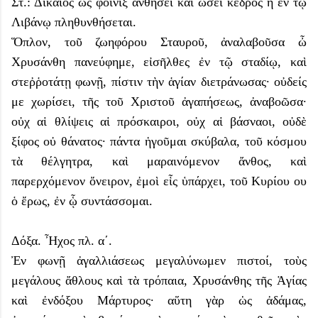
Στ.: Δίκαιος ὡς φοῖνιξ ἀνθήσει καὶ ὡσεὶ κέδρος ἡ ἐν τῷ
Λιβάνῳ πληθυνθήσεται.
Ὅπλον, τοῦ ζωηφόρου Σταυροῦ, ἀναλαβοῦσα ὦ
Χρυσάνθη πανεύφημε, εἰσῆλθες ἐν τῷ σταδίῳ, καὶ
στεῤῥοτάτῃ φωνῇ, πίστιν τὴν ἁγίαν διετράνωσας· οὐδείς
με χωρίσει, τῆς τοῦ Χριστοῦ ἀγαπήσεως, ἀναβοῶσα·
οὐχ αἱ θλίψεις αἱ πρόσκαιροι, οὐχ αἱ βάσναοι, οὐδὲ
ξίφος οὐ θάνατος· πάντα ἡγοῦμαι σκύβαλα, τοῦ κόσμου
τὰ θέλγητρα, καὶ μαραινόμενον ἄνθος, καὶ
παρερχόμενον ὄνειρον, ἐμοὶ εἷς ὑπάρχει, τοῦ Κυρίου ου
ὁ ἔρως, ἐν ᾧ συντάσσομαι.
Δόξα. Ἦχος πλ. α΄.
Ἐν φωνῇ ἀγαλλιάσεως μεγαλύνωμεν πιστοί, τοὺς
μεγάλους ἄθλους καὶ τὰ τρόπαια, Χρυσάνθης τῆς Ἁγίας
καὶ ἐνδόξου Μάρτυρος· αὕτη γὰρ ὡς ἀδάμας,