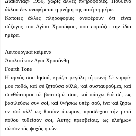
Διακονίας» 1956, χωρίς άλλες πληροφορίες. Πουθενά
άλλου δεν αναφέρεται η μνήμη της αυτή τη μέρα.
Κάποιες άλλες πληροφορίες αναφέρουν ότι είναι
σύζυγος του Αγίου Χρυσάφου, που εορτάζει την ίδια
ημέρα.
Λειτουργικά κείμενα
Ἀπολυτίκιον Αγία Χρυσάνθη
Fourth Tone
Η αμνάς σου Ιησού, κράζει μεγάλη τή φωνή Σέ νυμφίε
μου ποθώ, καί σέ ζητούσα αθλώ, καί συσταυρούμαι, καί
συνθάπτομαι τώ βαπτισμώ σου, καί πάσχω διά σέ, ως
βασιλεύσω συν σοί, καί θνήσκω υπέρ σού, ίνα καί ζήσω
εν σοί αλλ' ως θυσίαν άμωμον, προσδέχου τήν μετά
πόθου τυθείσάν σοι, Αυτής πρεσβείαις, ως ελεήμων
σώσον τάς ψυχάς ημών.