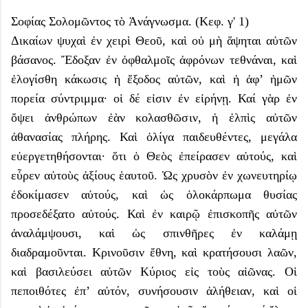
Σοφίας Σολομῶντος τὸ Ἀνάγνωσμα. (Κεφ. γ' 1)
Δικαίων ψυχαὶ ἐν χειρὶ Θεοῦ, καὶ οὐ μὴ ἅψηται αὐτῶν
βάσανος. Ἔδοξαν ἐν ὀφθαλμοῖς ἀφρόνων τεθνάναι, καὶ
ἐλογίσθη κάκωσις ἡ ἔξοδος αὐτῶν, καὶ ἡ ἀφ’ ἡμῶν
πορεία σύντριμμα· οἱ δέ εἰσιν ἐν εἰρήνῃ. Καί γὰρ ἐν
ὄψει ἀνθρώπων ἐὰν κολασθῶσιν, ἡ ἐλπὶς αὐτῶν
ἀθανασίας πλήρης. Καὶ ὀλίγα παιδευθέντες, μεγάλα
εὐεργετηθήσονται· ὅτι ὁ Θεὸς ἐπείρασεν αὐτούς, καὶ
εὗρεν αὐτοὺς ἀξίους ἑαυτοῦ. Ὡς χρυσὸν ἐν χωνευτηρίῳ
ἐδοκίμασεν αὐτούς, καὶ ὡς ὁλοκάρπωμα θυσίας
προσεδέξατο αὐτούς. Καὶ ἐν καιρῷ ἐπισκοπῆς αὐτῶν
ἀναλάμψουσι, καὶ ὡς σπινθῆρες ἐν καλάμῃ
διαδραμοῦνται. Κρινοῦσιν ἔθνη, καὶ κρατήσουσι λαῶν,
καὶ βασιλεύσει αὐτῶν Κύριος εἰς τοὺς αἰῶνας. Οἱ
πεποιθότες ἐπ’ αὐτόν, συνήσουσιν ἀλήθειαν, καὶ οἱ