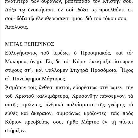
πλατυτέρα τῶν οὐρανῶν, βαστάσασα τὸν Κτίστην σου.
Δόξα τῷ ἐνοικήσαντι ἐν σοί· δόξα τῷ προελθόντι ἐκ
σοῦ· δόξα τῷ ἐλευθερώσαντι ἡμᾶς, διὰ τοῦ τόκου σου.
Ἀπόλυσις.
ΜΕΓΑΣ ΕΣΠΕΡΙΝΟΣ
Εὐλογήσαντος τοῦ ἱερέως, ὁ Προοιμιακός, καὶ τό·
Μακάριος ἀνήρ. Εἰς δὲ τό· Κύριε ἐκέκραξα, ἱστῶμεν
στίχους στ΄, καὶ ψάλλομεν Στιχηρὰ Προσόμοια. Ἦχος
α΄. Πανεύφημοι Μάρτυρες.
ᾈσμάτων τοῖς ἄνθεσι πιστοί, εὐαρέστως στέψωμεν, τὴν
τοῦ Χριστοῦ καλλιμάρτυρα, Χρυσάνθην πάνσεμνον, τὰ
αὐτῆς τιμῶντες, ἀνδρικὰ παλαίσματα, τῆς γνώμης τὸ
εὐθὲς καὶ ἀκέραιον, συμφώνως κράζοντες· ταῖς πρὸς
Κύριον πρεσβείαις σου, ἡμᾶς Μάρτυς ἐν τῇ πίστει
στήριξον.