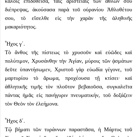
καλοῖς ἐπιδοθεῖσα, ταῖς ἀριστείαις τῶν ἄθλων σου
διέπρεψας, ἀκούσασα παρὰ τοῦ οὐρανίου Ἀθλοθέτου
σου, τὸ εἴσελθε εἰς τὴν χαρὰν τῆς ἀληθινῆς
μακαριότητος.
Ἦχος γ΄.
Τὸ ἄνθος τῆς πίστεως τὸ χρυσοῦν καὶ εὐῶδες καὶ
πολύτιμον, Χρυσάνθην τὴν Ἁγίαν, μύροις τῶν ᾀσμάτων
δεῦτε ὑπαντήσωμεν, Χριστοῦ γὰρ εὐωδία γέγονε, τοῦ
μαρτυρίου τὸ ἄρωμα, προχέουσα τῇ κτίσει· καὶ
ἀθλητικῆς τιμῆς τὸν πλοῦτον βεβαιοῦσα, συγκαλεῖτα
πάντας ἡμᾶς εἰς πανήγυριν πνευματικήν, τοῦ δοξάζειν
τὸν Θεὸν τὸν ἐλεήμονα.
Ἦχος δ΄.
Τῷ βήματι τῶν τυράννων παραστᾶσα, ἡ Μάρτυς τοῦ