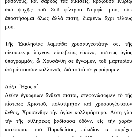
βασάνους, καὶ σαρκὸς τὰς αἰκίσεις, κράζουσα Κυρίῳ
ἀπὸ ψυχῆς· τοῦ Σοῦ φίλτρου Νυμφίε μου, οὐκ
ἀποστήσομαι ὅλως ἀλλὰ πιστή, διαμένω ἄχρι τέλους
μου.
Τῆς Ἐκκλησίας λαμπάδα χρυσαυγεστάτην σε, τῆς
οἰκουμένης λύχνον, εὐσεβείας εἰκόνα, πίστεως ἁγίας
ὑπογραμμόν, ὦ Χρυσάνθη σε ἔγνωμεν, τοῦ μαρτυρίου
ἀστράπτουσαν καλλοναῖς, διὰ τοῦτό σε γεραίρομεν.
Δόξα. Ἦχος α΄.
Δεῦτε ἐγκωμίων ἄνθεσι πιστοί, στεφανώσωμεν τὸ τῆς
πίστεως Χριστοῦ, πολυτίμητον καὶ χρυσαυγέστατον
ἄνθος, Χρυσάνθην τὴν ἁγίαν καλλιμάρτυρα. Αὕτη γὰρ
τὴν τῆς ἀθλήσεως βαδίσασα ὁδόνν, εἰς τὴν χαρὰν
κατέπαυσε τοῦ Παραδείσου, εὐωδίαν τε παρέχει