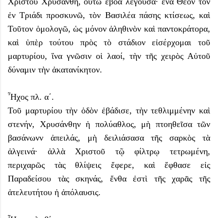
Χριστοῦ Χρυσάνθη, οὕτω ἐβόα λέγουσα· ἕνα Θεὸν τὸν
ἐν Τριάδι προσκυνῶ, τὸν Βασιλέα πάσης κτίσεως, καὶ
Τοῦτον ὁμολογῶ, ὡς μόνον ἀληθινὸν καὶ παντοκράτορα,
καὶ ὑπὲρ τούτου πρὸς τὸ στάδιον εἰσέρχομαι τοῦ
μαρτυρίου, ἵνα γνῶσιν οἱ λαοί, τὴν τῆς χειρὸς Αὐτοῦ
δύναμιν τὴν ἀκατανίκητον.
Ἦχος πλ. α΄.
Τοῦ μαρτυρίου τὴν ὁδὸν ἐβάδισε, τὴν τεθλιμμένην καὶ
στενήν, Χρυσάνθην ἡ πολύαθλος, μὴ πτοηθεῖσα τῶν
βασάνωνν ἀπειλάς, μὴ δειλιάσασα τῆς σαρκὸς τὰ
ἀλγεινά· ἀλλὰ Χριστοῦ τῷ φίλτρῳ τετρωμένη,
περιχαρῶς τὰς θλίψεις ἔφερε, καὶ ἔφθασε εἰς
Παραδείσου τὰς σκηνάς, ἔνθα ἐστὶ τῆς χαρᾶς τῆς
ἀτελευτήτου ἡ ἀπόλαυσις.