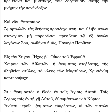
κρείττονα καὶ μυστικήν, τοῖς δοξάζουσιν αὐτῆς τὴν
μνήμην τὴν πανένδοξον.
Καὶ νῦν. Θεοτοκίον.
Ἁμαρτωλῶν τὰς δεήσεις προσδεχομένη, καὶ θλιβομένων
στεναγμὸν μὴ παρορῶσα, πρέσβευε τῷ ἐξ ἁγνῶν
λαγόνων Σου, σωθῆναι ἡμᾶς, Παναγία Παρθένε.
Εἰς τὸν Στίχον. Ἦχος β΄. Οἶκος τοῦ Ἐφραθᾶ.
Χαίροις τῶν Ἀθλητῶν, ἡ ἄκαμπτος στεῤῥότης, τῆς
ἀληθείας στῦλος, τὸ κλέος τῶν Μαρτύρων, Χρυσάνθη
καρτερόψυχε.
Στ.: Θαυμαστὸς ὁ Θεὸς ἐν τοῖς Ἁγίοις Αὐτοῦ. Τοῖς
Ἁγίοις τοῖς ἐν τῇ γῇ Αὐτοῦ, ἐθαυμάστωσεν ὁ Κύριος.
Ἄνθεσι ἱεροῖς, ᾀσμάτων εὐαρέστων, αἱ τῶν πιστῶν