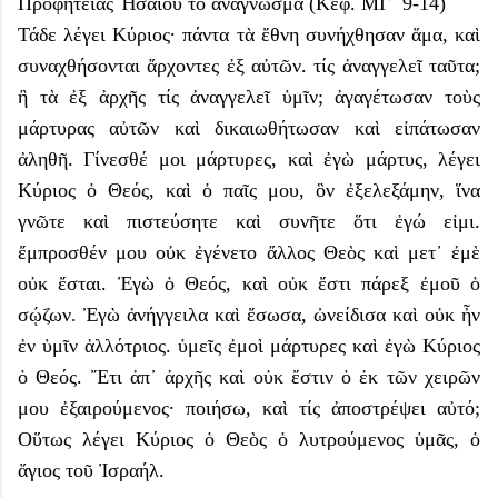
Προφητείας Ἡσαΐου τὸ ἀνάγνωσμα (Κεφ. ΜΓ΄ 9-14)
Τάδε λέγει Κύριος· πάντα τὰ ἔθνη συνήχθησαν ἅμα, καὶ
συναχθήσονται ἄρχοντες ἐξ αὐτῶν. τίς ἀναγγελεῖ ταῦτα;
ἢ τὰ ἐξ ἀρχῆς τίς ἀναγγελεῖ ὑμῖν; ἀγαγέτωσαν τοὺς
μάρτυρας αὐτῶν καὶ δικαιωθήτωσαν καὶ εἰπάτωσαν
ἀληθῆ. Γίνεσθέ μοι μάρτυρες, καὶ ἐγὼ μάρτυς, λέγει
Κύριος ὁ Θεός, καὶ ὁ παῖς μου, ὃν ἐξελεξάμην, ἵνα
γνῶτε καὶ πιστεύσητε καὶ συνῆτε ὅτι ἐγώ εἰμι.
ἔμπροσθέν μου οὐκ ἐγένετο ἄλλος Θεὸς καὶ μετ᾿ ἐμὲ
οὐκ ἔσται. Ἐγὼ ὁ Θεός, καὶ οὐκ ἔστι πάρεξ ἐμοῦ ὁ
σῴζων. Ἐγὼ ἀνήγγειλα καὶ ἔσωσα, ὠνείδισα καὶ οὐκ ἦν
ἐν ὑμῖν ἀλλότριος. ὑμεῖς ἐμοὶ μάρτυρες καὶ ἐγὼ Κύριος
ὁ Θεός. Ἔτι ἀπ᾿ ἀρχῆς καὶ οὐκ ἔστιν ὁ ἐκ τῶν χειρῶν
μου ἐξαιρούμενος· ποιήσω, καὶ τίς ἀποστρέψει αὐτό;
Οὕτως λέγει Κύριος ὁ Θεὸς ὁ λυτρούμενος ὑμᾶς, ὁ
ἅγιος τοῦ Ἰσραήλ.