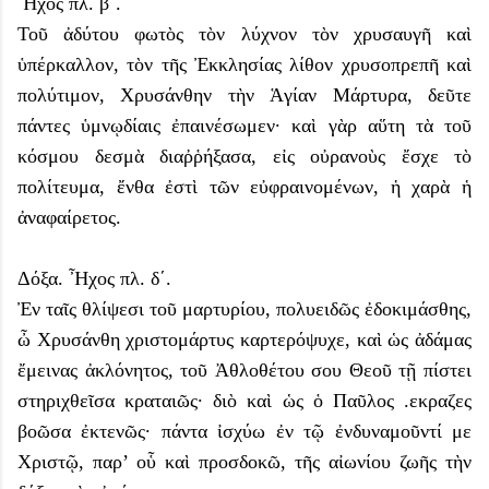
Ἦχος πλ. β΄.
Τοῦ ἀδύτου φωτὸς τὸν λύχνον τὸν χρυσαυγῆ καὶ
ὑπέρκαλλον, τὸν τῆς Ἐκκλησίας λίθον χρυσοπρεπῆ καὶ
πολύτιμον, Χρυσάνθην τὴν Ἁγίαν Μάρτυρα, δεῦτε
πάντες ὑμνῳδίαις ἐπαινέσωμεν· καὶ γὰρ αὕτη τὰ τοῦ
κόσμου δεσμὰ διαῤῥήξασα, εἰς οὐρανοὺς ἔσχε τὸ
πολίτευμα, ἔνθα ἐστὶ τῶν εὐφραινομένων, ἡ χαρὰ ἡ
ἀναφαίρετος.
Δόξα. Ἦχος πλ. δ΄.
Ἐν ταῖς θλίψεσι τοῦ μαρτυρίου, πολυειδῶς ἐδοκιμάσθης,
ὦ Χρυσάνθη χριστομάρτυς καρτερόψυχε, καὶ ὡς ἀδάμας
ἔμεινας ἀκλόνητος, τοῦ Ἀθλοθέτου σου Θεοῦ τῇ πίστει
στηριχθεῖσα κραταιῶς· διὸ καὶ ὡς ὁ Παῦλος .εκραζες
βοῶσα ἐκτενῶς· πάντα ἰσχύω ἐν τῷ ἐνδυναμοῦντί με
Χριστῷ, παρ’ οὗ καὶ προσδοκῶ, τῆς αἰωνίου ζωῆς τὴν