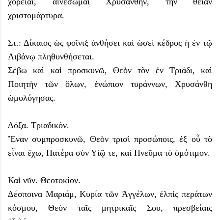
χορεῖαι, αἰνέσωμαι Χρυσάνθην, τὴν θείαν
χριστομάρτυρα.
Στ.: Δίκαιος ὡς φοῖνιξ ἀνθήσει καὶ ὡσεὶ κέδρος ἡ ἐν τῷ
Λιβάνῳ πληθυνθήσεται.
Σέβω καὶ καὶ προσκυνῶ, Θεὸν τὸν ἐν Τριάδι, καὶ
Ποιητὴν τῶν ὅλων, ἐνώπιον τυράννων, Χρυσάνθη
ὡμολόγησας.
Δόξα. Τριαδικόν.
Ἕναν συμπροσκυνῶ, Θεὸν τρισὶ προσώποις, ἐξ οὗ τὸ
εἶναι ἔχω, Πατέρα σὺν Υἱῷ τε, καὶ Πνεῦμα τὸ ὁμότιμον.
Καὶ νῦν. Θεοτοκίον.
Δέσποινα Μαριάμ, Κυρία τῶν Ἀγγέλων, ἐλπὶς περάτων
κόσμου, Θεὸν ταῖς μητρικαῖς Σου, πρεσβείαις