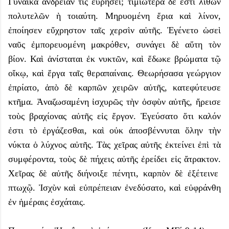
Γυναῖκα ἀνδρείαν τὶς εὑρήσει; τιμιωτέρα δὲ ἐστι λίθων
πολυτελῶν ὴ τοιαύτη. Μηρυομένη ἔρια καὶ λίνον,
ἐποίησεν εὔχρηστον ταῖς χερσὶν αὐτῆς. Ἐγένετο ὡσεὶ
ναῦς ἐμπορευομένη μακρόθεν, συνάγει δὲ αὕτη τὸν
βίον. Καὶ ἀνίσταται ἐκ νυκτῶν, καὶ ἔδωκε βρώματα τῷ
οἴκῳ, καὶ ἔργα ταῖς θεραπαίναις. Θεωρήσασα γεώργιον
ἐπρίατο, ἀπὸ δὲ καρπῶν χειρῶν αὐτῆς, κατεφύτευσε
κτῆμα. Ἀναζωσαμένη ἰσχυρῶς τὴν ὀσφὺν αὐτῆς, ἤρεισε
τοὺς βραχίονας αὐτῆς εἰς ἔργον. Ἐγεύσατο ὅτι καλόν
ἐστι τὸ ἐργάζεσθαι, καὶ οὐκ ἀποσβέννυται ὅλην τὴν
νύκτα ὁ λύχνος αὐτῆς. Τὰς χεῖρας αὐτῆς ἐκτείνει ἐπὶ τὰ
συμφέροντα, τοὺς δὲ πήχεις αὐτῆς ἐρείδει εἰς ἄτρακτον.
Χεῖρας δὲ αὐτῆς διήνοιξε πένητι, καρπὸν δὲ ἐξέτεινε
πτωχῷ. Ἰσχὺν καὶ εὐπρέπειαν ἐνεδύσατο, καὶ εὐφράνθη
ἐν ἡμέραις ἐσχάταις.