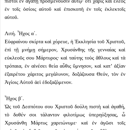
πιστοὶ ἐν ἀγάπῃ προσμενοῦσιν αὐτῷ· ὅτι χάρις καί ἔλεος
ἐν τοῖς ὁσίοις αὐτοῦ καὶ ἐπισκοπὴ ἐν τοῖς ἐκλεκτοῖς
αὐτοῦ.
Λιτή. Ἦχος α΄.
Εὐφραίνου σκίρτα καὶ χόρευε, ἡ Ἐκκλησία τοῦ Χριστοῦ,
ἐπὶ τῇ μνήμῃ σήμερον, Χρυσάνθης τῆς γενναίας καὶ
εὐκλεοῦς σου Μάρτυρος· καὶ ταύτης τοὺς ἄθλους καὶ τὰ
τρόπαια, ἐν αἰνέσει θεία αὖθις ὕμνησον, καὶ κατ’ ἀξίαν
ἐξαιρέτου χάριτος μεγάλυνον, δοξάζουσα Θεόν, τὸν ἐν
Ἁγίοις Αὐτοῦ ἀεὶ ἐδοξαζόμενον.
Ἦχος β΄.
Ὡς τοῦ Δεσπότου σου Χριστοῦ δούλη πιστὴ καὶ ἀγαθή,
τὸ δοθέν σοι τάλαντον φιλοτίμως ὑπερηύξησας, ὦ
Χρυσάνθη Μάρτυς χαριτώνυμε· καὶ ἐν ἀγῶσι τοῖς