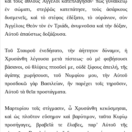
καὶ τοὺς ἄθλους Ἄγγελοι κατεπλάγησαν· πῶς γυναικείῳ
ἐν σώματι, στεῤῥῶς κατεπάτησε, τοὺς ἀσάρκους
δυσμενεῖς, καὶ τὸ στέφος ἐδέξατο, τὸ οὐράνιον, σὺν
Ἀγγέλοις Θεὸν τὸν ἐν Τριάδι, ἀνυμνοῦσα καὶ τὴν δόξαν,
Αὐτοῦ ἀπαύστως δοξάζουσα.
Τοῦ Σταυροῦ ἐνεδήσατο, τὴν ἀήττητον δύναμιν, ἡ
Χρυσάνθη λέγουσα μετὰ πίστεως· οὐ μὲ φοβήσουσι
βάσανοι, οὐ θλίψεις πτοοῦσί με, οὐδὲ ξίφους ἀπειλή, τῆς
ἀγάπης χωρήσουσι, τοῦ Νυμφίου μου, τὴν Αὐτοῦ
προσδοκῶ γὰρ Βασιλείαν, ἣν παρέχει τοῖς τηροῦσιν,
Αὐτοῦ τὰ θεῖα προστάγματα.
Μαρτυρίου τοῖς στίγμασιν, ὦ Χρυσάνθη κεκόσμησαι,
καὶ ὡς πλοῦτον εὔσημον καὶ βαρύτιμον, ταῦτα Κυρίῳ
προσήγαγες, βραβεῖά τε ἔλαβες, παρ’ Αὐτοῦ τῆς