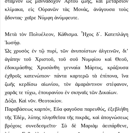
στάμνον ὡς μανναδόχον Ἄρτου ζωῆς, καὶ μετάρσιον
κλίμακα, εἰς Οὐρανῶν τὰς Μονάς, ἀνάγουσα τοὺς
ᾄδοντας· χαῖρε Νύμφη ἀνύμφευτε.
Μετὰ τὸν Πολυέλεον, Κάθισμα. Ἦχος δ΄. Κατεπλάγη
Ἰωσήφ.
Ὡς χρυσὸς ἐν τῷ πυρί, τῶν ἀνυποίστων ἀλγεινῶν, δι’
ἀγάπην τοῦ Χριστοῦ, τοῦ σοῦ Νυμφίου καὶ Θεοῦ,
ἐδοκιμάσθης Χρυσάνθη γενναία Μάρτυς, κράζουσα
ἐχθροῖς κατενώπιον· πάντα καρτερῶ τὰ ἐπίπονα, ἵνα
ζωῆς κερδίσω αἰωνίου, τὸν ἀμαράντινον στέφανον,
χαρᾶς τε τύχω, ἐπουρανίου ἐν σκηναῖς τῶν Δικαίων.
Δόξα. Καὶ νῦν. Θεοτοκίον.
Παραβάσεως καρπόν, Εὔα φαγοῦσα παρευθύς, ἐξεβλήθη
τῆς Ἐδέμ, λύπης πλησθεῖσα τῆς πικρᾶς, καὶ ἀπογνώσεως
βρόχοις συνεδεσμεῖτο· Σὺ δὲ Μαριὰμ ἀειπάρθενε,