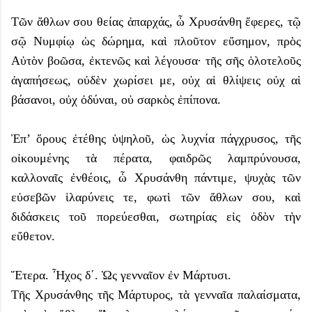
Τῶν ἄθλων σου θείας ἀπαρχάς, ὦ Χρυσάνθη ἔφερες, τῷ
σῷ Νυμφίῳ ὡς δώρημα, καὶ πλοῦτον εὔσημον, πρὸς
Αὐτὸν βοῶσα, ἐκτενῶς καὶ λέγουσα· τῆς σῆς ὁλοτελοῦς
ἀγαπήσεως, οὐδὲν χωρίσει με, οὐχ αἱ θλίψεις οὐχ αἱ
βάσανοι, οὐχ ὀδύναι, οὐ σαρκὸς ἐπίπονα.
Ἐπ’ ὄρους ἐτέθης ὑψηλοῦ, ὡς λυχνία πάγχρυσος, τῆς
οἰκουμένης τὰ πέρατα, φαιδρῶς λαμπρύνουσα,
καλλοναῖς ἐνθέοις, ὦ Χρυσάνθη πάντιμε, ψυχὰς τῶν
εὐσεβῶν ἱλαρύνεις τε, φωτὶ τῶν ἄθλων σου, καὶ
διδάσκεις τοῦ πορεύεσθαι, σωτηρίας εἰς ὁδὸν τὴν
εὔθετον.
Ἕτερα. Ἦχος δ΄. Ὡς γενναῖον ἐν Μάρτυσι.
Τῆς Χρυσάνθης τῆς Μάρτυρος, τὰ γενναῖα παλαίσματα,