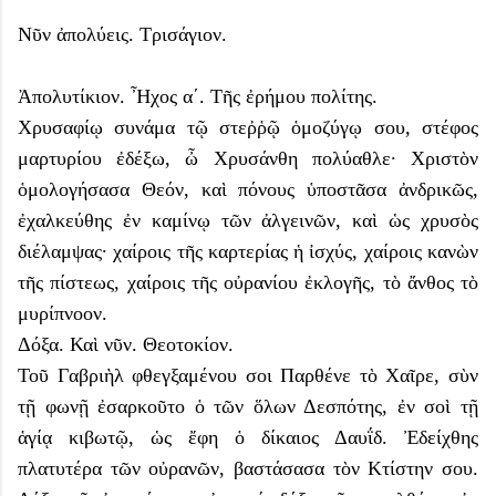
Νῦν ἀπολύεις. Τρισάγιον.
Ἀπολυτίκιον. Ἦχος α΄. Τῆς ἐρήμου πολίτης.
Χρυσαφίῳ συνάμα τῷ στεῤῥῷ ὁμοζύγῳ σου, στέφος
μαρτυρίου ἐδέξω, ὦ Χρυσάνθη πολύαθλε· Χριστὸν
ὁμολογήσασα Θεόν, καὶ πόνους ὑποστᾶσα ἀνδρικῶς,
ἐχαλκεύθης ἐν καμίνῳ τῶν ἀλγεινῶν, καὶ ὡς χρυσὸς
διέλαμψας· χαίροις τῆς καρτερίας ἡ ἰσχύς, χαίροις κανὼν
τῆς πίστεως, χαίροις τῆς οὐρανίου ἐκλογῆς, τὸ ἄνθος τὸ
μυρίπνοον.
Δόξα. Καὶ νῦν. Θεοτοκίον.
Τοῦ Γαβριὴλ φθεγξαμένου σοι Παρθένε τὸ Χαῖρε, σὺν
τῇ φωνῇ ἐσαρκοῦτο ὁ τῶν ὅλων Δεσπότης, ἐν σοὶ τῇ
ἁγίᾳ κιβωτῷ, ὡς ἔφη ὁ δίκαιος Δαυΐδ. Ἐδείχθης
πλατυτέρα τῶν οὐρανῶν, βαστάσασα τὸν Κτίστην σου.