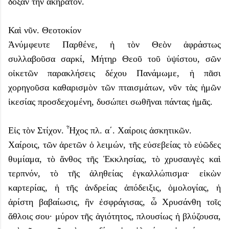
δόξαν τὴν ἀκήρατον.
Καὶ νῦν. Θεοτοκίον
Ἀνύμφευτε Παρθένε, ἡ τὸν Θεὸν ἀφράστως
συλλαβοῦσα σαρκί, Μήτηρ Θεοῦ τοῦ ὑψίστου, σῶν
οἰκετῶν παρακλήσεις δέχου Πανάμωμε, ἡ πᾶσι
χορηγοῦσα καθαρισμὸν τῶν πταισμάτων, νῦν τὰς ἡμῶν
ἱκεσίας προσδεχομένη, δυσώπει σωθῆναι πάντας ἡμᾶς.
Εἰς τὸν Στίχον. Ἦχος πλ. α΄. Χαίροις ἀσκητικῶν.
Χαίροις, τῶν ἀρετῶν ὁ λειμών, τῆς εὐσεβείας τὸ εὐῶδες
θυμίαμα, τὸ ἄνθος τῆς Ἐκκλησίας, τὸ χρυσαυγὲς καὶ
τερπνόν, τὸ τῆς ἀληθείας ἐγκαλλώπισμα· εἰκὼν
καρτερίας, ἡ τῆς ἀνδρείας ἀπόδειξις, ὁμολογίας, ἡ
ἀρίστη βαβαίωσις, ἣν ἐσφράγισας, ὦ Χρυσάνθη τοῖς
ἄθλοις σου· μύρον τῆς ἁγιότητος, πλουσίως ἡ βλύζουσα,