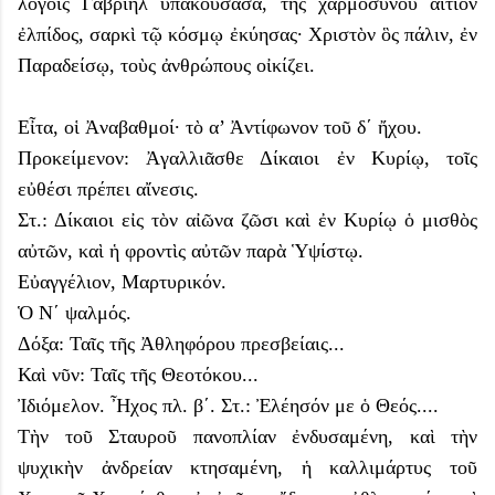
λόγοις Γαβριὴλ ὑπακούσασα, τῆς χαρμοσύνου αἴτιον
ἐλπίδος, σαρκὶ τῷ κόσμῳ ἐκύησας· Χριστὸν ὃς πάλιν, ἐν
Παραδείσῳ, τοὺς ἀνθρώπους οἰκίζει.
Εἶτα, οἱ Ἀναβαθμοί· τὸ α’ Ἀντίφωνον τοῦ δ΄ ἤχου.
Προκείμενον: Ἀγαλλιᾶσθε Δίκαιοι ἐν Κυρίῳ, τοῖς
εὐθέσι πρέπει αἴνεσις.
Στ.: Δίκαιοι εἰς τὸν αἰῶνα ζῶσι καὶ ἐν Κυρίῳ ὁ μισθὸς
αὐτῶν, καὶ ἡ φροντὶς αὐτῶν παρὰ Ὑψίστῳ.
Εὐαγγέλιον, Μαρτυρικόν.
Ὁ Ν΄ ψαλμός.
Δόξα: Ταῖς τῆς Ἀθληφόρου πρεσβείαις...
Καὶ νῦν: Ταῖς τῆς Θεοτόκου...
Ἰδιόμελον. Ἦχος πλ. β΄. Στ.: Ἐλέησόν με ὁ Θεός....
Τὴν τοῦ Σταυροῦ πανοπλίαν ἐνδυσαμένη, καὶ τὴν
ψυχικὴν ἀνδρείαν κτησαμένη, ἡ καλλιμάρτυς τοῦ