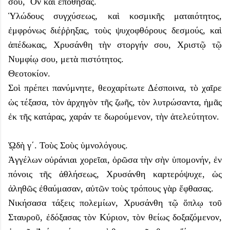
σου, Ὃν καὶ ἐπόθησας.
Ὑλώδους συγχύσεως, καὶ κοσμικῆς ματαιότητος,
ἐμφρόνως διέῤῥηξας, τοὺς ψυχοφθόρους δεσμούς, καὶ
ἀπέδωκας, Χρυσάνθη τὴν στοργήν σου, Χριστῷ τῷ
Νυμφίῳ σου, μετὰ πιστότητος.
Θεοτοκίον.
Σοὶ πρέπει πανύμνητε, θεοχαρίτωτε Δέσποινα, τὸ χαῖρε
ὡς τέξασα, τὸν ἀρχηγὸν τῆς ζωῆς, τὸν λυτρώσαντα, ἡμᾶς
ἐκ τῆς κατάρας, χαράν τε δωρούμενον, τὴν ἀτελεύτητον.
ᾨδὴ γ΄. Τοὺς Σοὺς ὑμνολόγους.
Ἀγγέλων οὐράνιαι χορεῖαι, ὁρῶσα τὴν σὴν ὑπομονήν, ἐν
πόνοις τῆς ἀθλήσεως, Χρυσάνθη καρτερόψυχε, ὡς
ἀληθῶς ἐθαύμασαν, αὐτῶν τοὺς τρόπους γὰρ ἔφθασας.
Νικήσασα τάξεις πολεμίων, Χρυσάνθη τῷ ὅπλῳ τοῦ
Σταυροῦ, ἐδόξασας τὸν Κύριον, τὸν θείως δοξαζόμενον,