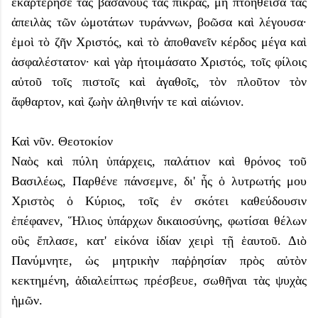
ἐκαρτέρησε τὰς βασάνους τὰς πικράς, μὴ πτοηθεῖσα τὰς
ἀπειλὰς τῶν ὠμοτάτων τυράννων, βοῶσα καὶ λέγουσα·
ἐμοὶ τὸ ζῆν Χριστός, καὶ τὸ ἀποθανεῖν κέρδος μέγα καὶ
ἀσφαλέστατον· καὶ γὰρ ἡτοιμάσατο Χριστός, τοῖς φίλοις
αὐτοῦ τοῖς πιστοῖς καὶ ἀγαθοῖς, τὸν πλοῦτον τὸν
ἄφθαρτον, καὶ ζωὴν ἀληθινήν τε καὶ αἰώνιον.
Καὶ νῦν. Θεοτοκίον
Ναὸς καὶ πύλη ὑπάρχεις, παλάτιον καὶ θρόνος τοῦ
Βασιλέως, Παρθένε πάνσεμνε, δι' ἧς ὁ λυτρωτής μου
Χριστὸς ὁ Κύριος, τοῖς ἐν σκότει καθεύδουσιν
ἐπέφανεν, Ἥλιος ὑπάρχων δικαιοσύνης, φωτίσαι θέλων
οὓς ἔπλασε, κατ' εἰκόνα ἰδίαν χειρὶ τῇ ἑαυτοῦ. Διὸ
Πανύμνητε, ὡς μητρικὴν παῤῥησίαν πρὸς αὐτὸν
κεκτημένη, ἀδιαλείπτως πρέσβευε, σωθῆναι τὰς ψυχὰς
ἡμῶν.