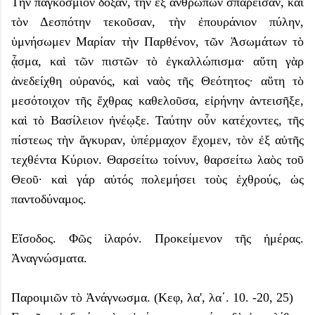
Τὴν παγκόσμιον δόξαν, τὴν ἐξ ἀνθρώπων σπαρεῖσαν, καὶ
τὸν Δεσπότην τεκοῦσαν, τὴν ἐπουράνιον πύλην,
ὑμνήσωμεν Μαρίαν τὴν Παρθένον, τῶν Ἀσωμάτων τὸ
ᾆσμα, καὶ τῶν πιστῶν τὸ ἐγκαλλώπισμα· αὕτη γὰρ
ἀνεδείχθη οὐρανός, καὶ ναὸς τῆς Θεότητος· αὕτη τὸ
μεσότοιχον τῆς ἔχθρας καθελοῦσα, εἰρήνην ἀντεισῆξε,
καὶ τὸ Βασίλειον ἠνέῳξε. Ταύτην οὖν κατέχοντες, τῆς
πίστεως τὴν ἄγκυραν, ὑπέρμαχον ἔχομεν, τὸν ἐξ αὐτῆς
τεχθέντα Κύριον. Θαρσείτω τοίνυν, θαρσείτω λαὸς τοῦ
Θεοῦ· καὶ γάρ αὐτός πολεμήσει τοὺς ἐχθρούς, ὡς
παντοδύναμος.
Εἴσοδος. Φῶς ἱλαρόν. Προκείμενον τῆς ἡμέρας.
Ἀναγνώσματα.
Παροιμιῶν τὸ Ἀνάγνωσμα. (Κεφ, λα', λα΄. 10. -20, 25)