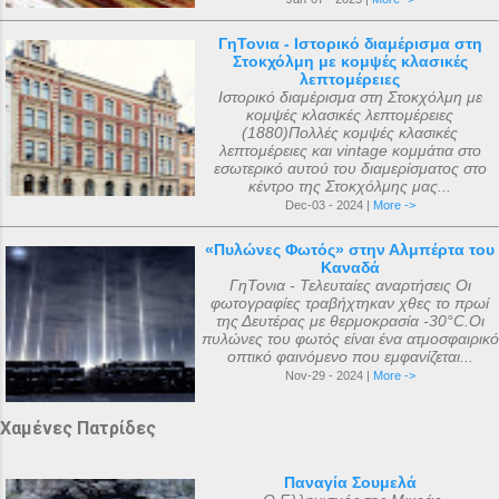
ΓηΤονια - Ιστορικό διαμέρισμα στη
Στοκχόλμη με κομψές κλασικές
λεπτομέρειες
Ιστορικό διαμέρισμα στη Στοκχόλμη με
κομψές κλασικές λεπτομέρειες
(1880)Πολλές κομψές κλασικές
λεπτομέρειες και vintage κομμάτια στο
εσωτερικό αυτού του διαμερίσματος στο
κέντρο της Στοκχόλμης μας...
Dec-03 - 2024 |
More ->
«Πυλώνες Φωτός» στην Αλμπέρτα του
Καναδά
ΓηΤονια - Τελευταίες αναρτήσεις Οι
φωτογραφίες τραβήχτηκαν χθες το πρωί
της Δευτέρας με θερμοκρασία -30°C.Οι
πυλώνες του φωτός είναι ένα ατμοσφαιρικό
οπτικό φαινόμενο που εμφανίζεται...
Nov-29 - 2024 |
More ->
Χαμένες Πατρίδες
Παναγία Σουμελά