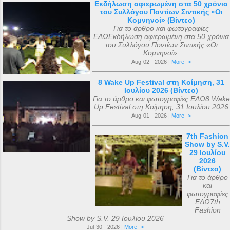
Εκδήλωση αφιερωμένη στα 50 χρόνια
του Συλλόγου Ποντίων Σιντικής «Οι
Κομνηνοί» (Βίντεο)
Για το άρθρο και φωτογραφίες
ΕΔΩΕκδήλωση αφιερωμένη στα 50 χρόνια
του Συλλόγου Ποντίων Σιντικής «Οι
Κομνηνοί»
Aug-02 - 2026 |
More ->
8 Wake Up Festival στη Κοίμηση, 31
Ιουλίου 2026 (Βίντεο)
Για το άρθρο και φωτογραφίες ΕΔΩ8 Wake
Up Festival στη Κοίμηση, 31 Ιουλίου 2026
Aug-01 - 2026 |
More ->
7th Fashion
Show by S.V.
29 Ιουλίου
2026
(Βίντεο)
Για το άρθρο
και
φωτογραφίες
ΕΔΩ7th
Fashion
Show by S.V. 29 Ιουλίου 2026
Jul-30 - 2026 |
More ->