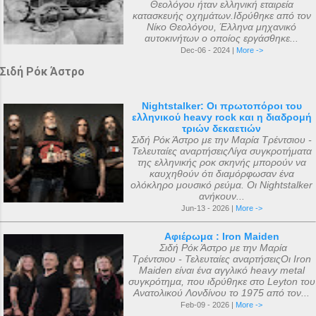
Θεολόγου ήταν ελληνική εταιρεία
κατασκευής οχημάτων.Ιδρύθηκε από τον
Νίκο Θεολόγου, Έλληνα μηχανικό
αυτοκινήτων ο οποίος εργάσθηκε...
Dec-06 - 2024 |
More ->
Σιδή Ρόκ Άστρο
Nightstalker: Οι πρωτοπόροι του
ελληνικού heavy rock και η διαδρομή
τριών δεκαετιών
Σιδή Ρόκ Άστρο με την Μαρία Τρέντσιου -
Τελευταίες αναρτήσειςΛίγα συγκροτήματα
της ελληνικής ροκ σκηνής μπορούν να
καυχηθούν ότι διαμόρφωσαν ένα
ολόκληρο μουσικό ρεύμα. Οι Nightstalker
ανήκουν...
Jun-13 - 2026 |
More ->
Αφιέρωμα : Iron Maiden
Σιδή Ρόκ Άστρο με την Μαρία
Τρέντσιου - Τελευταίες αναρτήσειςΟι Iron
Maiden είναι ένα αγγλικό heavy metal
συγκρότημα, που ιδρύθηκε στο Leyton του
Ανατολικού Λονδίνου το 1975 από τον...
Feb-09 - 2026 |
More ->