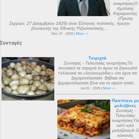
αναρτήσειςΟ
Αχιλλέας
Καραμανλής
(Πρώτη
Σερρών, 27 Δεκεμβρίου 1929) είναι Έλληνας πολιτικός, πρώην
βουλευτής της Εθνικής Ριζοσπαστικής...
Dec-27 - 2025 |
More ->
Συνταγές
Τσιριχτά
Συνταγές - Τελευταίες αναρτήσειςΤα
ποντιακά τα τσιριχτά έν άμον τα ξακουστά
τ'ελλενικά τα «λουκουμάδες» ντο έχνε σα
ζαχαροπλαστεία. Βέβαια σα
ζαχαροπλαστεία ξ̌ύνε και το σιρόπ απάν...
Jul-31 - 2026 |
More ->
Παστίτσιο με
μελιτζάνες
Συνταγές -
Τελευταίες
αναρτήσειςΥλι
κά½ κιλό
μελιτζάνες4–5
κόκκινες