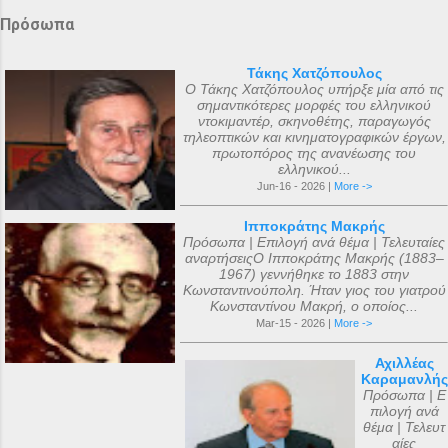
Πρόσωπα
Τάκης Χατζόπουλος
Ο Τάκης Χατζόπουλος υπήρξε μία από τις
σημαντικότερες μορφές του ελληνικού
ντοκιμαντέρ, σκηνοθέτης, παραγωγός
τηλεοπτικών και κινηματογραφικών έργων,
πρωτοπόρος της ανανέωσης του
ελληνικού...
Jun-16 - 2026 |
More ->
Ιπποκράτης Μακρής
Πρόσωπα | Επιλογή ανά θέμα | Τελευταίες
αναρτήσειςΟ Ιπποκράτης Μακρής (1883–
1967) γεννήθηκε το 1883 στην
Κωνσταντινούπολη. Ήταν γιος του γιατρού
Κωνσταντίνου Μακρή, ο οποίος...
Mar-15 - 2026 |
More ->
Αχιλλέας
Καραμανλής
Πρόσωπα | Ε
πιλογή ανά
θέμα | Τελευτ
αίες