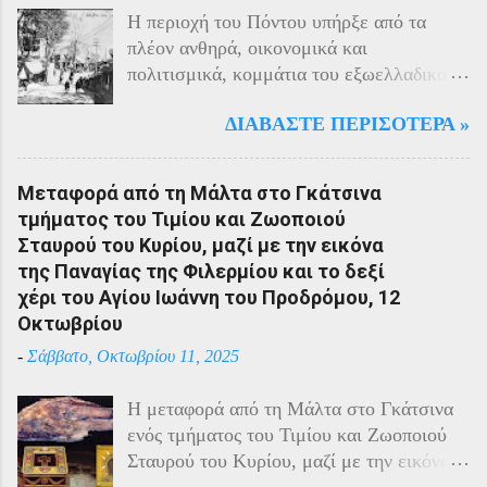
Η περιοχή του Πόντου υπήρξε από τα
πλέον ανθηρά, οικονομικά και
πολιτισμικά, κομμάτια του εξωελλαδικού
Ελληνισμού. Οι Έλληνες αποτελούσαν το
ΔΙΑΒΆΣΤΕ ΠΕΡΙΣΌΤΕΡΑ »
40% του πληθυσμού της περιοχής και μαζί
με τους Αρμένιους πρωταγωνιστούσαν
στην οικονομική ζωή της. Ο πληθυσμός
Μεταφορά από τη Μάλτα στο Γκάτσινα
του Πόντου είχε και αυτός στη διάρκεια
τμήματος του Τιμίου και Ζωοποιού
του πολέμου την ίδια τύχη με τον
Σταυρού του Κυρίου, μαζί με την εικόνα
υπόλοιπο μικρασιατικό πληθυσμό. Με την
της Παναγίας της Φιλερμίου και το δεξί
είσοδο της Τουρκίας στον πόλεμο
χέρι του Αγίου Ιωάννη του Προδρόμου, 12
πραγματοποιήθηκαν εκκενώσεις οικισμών,
Οκτωβρίου
εκτελέσεις λιποτακτών και αντίποινα στις
-
Σάββατο, Οκτωβρίου 11, 2025
οικογένειες των φυγοστράτων.
Χαρακτηριστική εδώ ήταν η απάντηση που
Η μεταφορά από τη Μάλτα στο Γκάτσινα
έδωσαν οι Πόντιοι στην καταπίεση με την
ενός τμήματος του Τιμίου και Ζωοποιού
οργανωμένη αντίσταση των κατοίκων του.
Σταυρού του Κυρίου, μαζί με την εικόνα
Αντιδρώντας στις πιέσεις των Τούρκων
της Παναγίας της Φιλερμίου (από το όρος