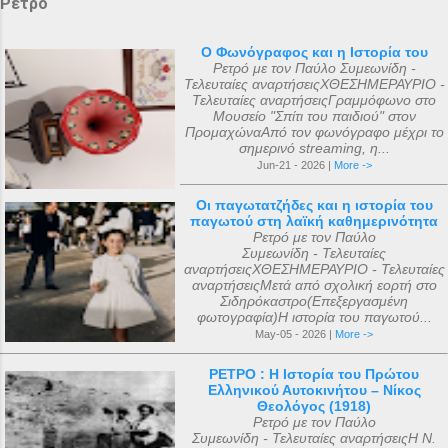
Ρετρό
Ο Φωνόγραφος και η Ιστορία του
Ρετρό με τον Παύλο Συμεωνίδη -
Τελευταίες αναρτήσειςΧΘΕΣΗΜΕΡΑΥΡΙΟ -
Τελευταίες αναρτήσειςΓραμμόφωνο στο
Μουσείο "Σπίτι του παιδιού" στον
ΠρομαχώναΑπό τον φωνόγραφο μέχρι το
σημερινό streaming, η...
Jun-21 - 2026 |
More ->
Οι παγωτατζήδες και η ιστορία του
παγωτού στη λαϊκή καθημερινότητα
Ρετρό με τον Παύλο
Συμεωνίδη - Τελευταίες
αναρτήσειςΧΘΕΣΗΜΕΡΑΥΡΙΟ - Τελευταίες
αναρτήσειςΜετά από σχολική εορτή στο
Σιδηρόκαστρο(Επεξεργασμένη
φωτογραφία)Η ιστορία του παγωτού...
May-05 - 2026 |
More ->
ΡΕΤΡΟ : Η Ιστορία του Πρώτου
Ελληνικού Αυτοκινήτου – Νίκος
Θεολόγος (1918)
Ρετρό με τον Παύλο
Συμεωνίδη - Τελευταίες αναρτήσειςΗ Ν.