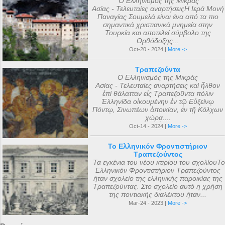
Ο Ελληνισμός της Μικράς
Ασίας - Τελευταίες αναρτήσειςΗ Ιερά Μονή
Παναγίας Σουμελά είναι ένα από τα πιο
σημαντικά χριστιανικά μνημεία στην
Τουρκία και αποτελεί σύμβολο της
Ορθόδοξης...
Oct-20 - 2024 |
More ->
Τραπεζούντα
Ο Ελληνισμός της Μικράς
Ασίας - Τελευταίες αναρτήσεις καὶ ἦλθον
ἐπὶ θάλατταν εἰς Τραπεζοῦντα πόλιν
Ἑλληνίδα οἰκουμένην ἐν τῷ Εὐξείνῳ
Πόντῳ, Σινωπέων ἀποικίαν, ἐν τῇ Κόλχων
χώρᾳ....
Oct-14 - 2024 |
More ->
Το Ελληνικόν Φροντιστήριον
Τραπεζούντος
Τα εγκένια του νέου κτιρίου του σχολίουΤο
Ελληνικόν Φροντιστήριον Τραπεζούντος
ήταν σχολείο της ελληνικής παροικίας της
Τραπεζούντας. Στο σχολείο αυτό η χρήση
της ποντιακής διαλέκτου ήταν...
Mar-24 - 2023 |
More ->