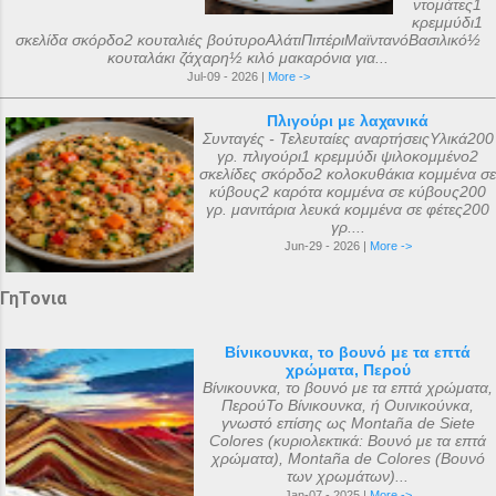
ντομάτες1
κρεμμύδι1
σκελίδα σκόρδο2 κουταλιές βούτυροΑλάτιΠιπέριΜαϊντανόΒασιλικό½
κουταλάκι ζάχαρη½ κιλό μακαρόνια για...
Jul-09 - 2026 |
More ->
Πλιγούρι με λαχανικά
Συνταγές - Τελευταίες αναρτήσειςΥλικά200
γρ. πλιγούρι1 κρεμμύδι ψιλοκομμένο2
σκελίδες σκόρδο2 κολοκυθάκια κομμένα σε
κύβους2 καρότα κομμένα σε κύβους200
γρ. μανιτάρια λευκά κομμένα σε φέτες200
γρ....
Jun-29 - 2026 |
More ->
ΓηΤονια
Βίνικουνκα, το βουνό με τα επτά
χρώματα, Περού
Βίνικουνκα, το βουνό με τα επτά χρώματα,
ΠερούΤο Βίνικουνκα, ή Ουινικούνκα,
γνωστό επίσης ως Montaña de Siete
Colores (κυριολεκτικά: Βουνό με τα επτά
χρώματα), Montaña de Colores (Βουνό
των χρωμάτων)...
Jan-07 - 2025 |
More ->