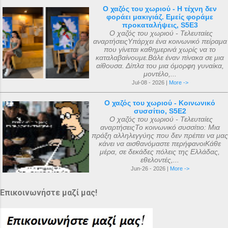
Ο χαζός του χωριού - Η τέχνη δεν
φοράει μακιγιάζ. Εμείς φοράμε
προκαταλήψεις, S5E3
Ο χαζός του χωριού - Τελευταίες
αναρτήσειςΥπάρχει ένα κοινωνικό πείραμα
που γίνεται καθημερινά χωρίς να το
καταλαβαίνουμε.Βάλε έναν πίνακα σε μια
αίθουσα. Δίπλα του μια όμορφη γυναίκα,
μοντέλο,...
Jul-08 - 2026 |
More ->
Ο χαζός του χωριού - Κοινωνικό
συσσίτιο, S5E2
Ο χαζός του χωριού - Τελευταίες
αναρτήσειςΤο κοινωνικό συσσίτιο: Μια
πράξη αλληλεγγύης που δεν πρέπει να μας
κάνει να αισθανόμαστε περήφανοιΚάθε
μέρα, σε δεκάδες πόλεις της Ελλάδας,
εθελοντές,...
Jun-26 - 2026 |
More ->
Επικοινωνήστε μαζί μας!