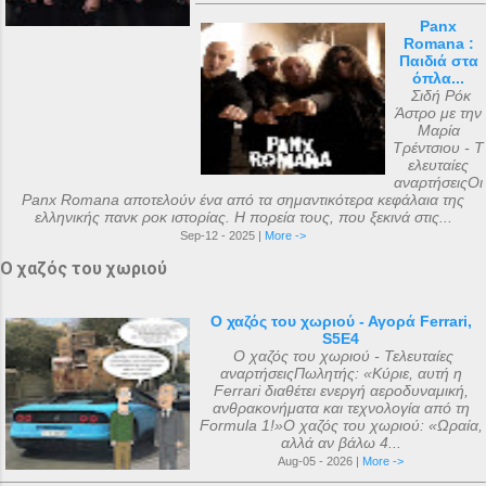
Panx
Romana :
Παιδιά στα
όπλα...
Σιδή Ρόκ
Άστρο με την
Μαρία
Τρέντσιου - Τ
ελευταίες
αναρτήσειςΟι
Panx Romana αποτελούν ένα από τα σημαντικότερα κεφάλαια της
ελληνικής πανκ ροκ ιστορίας. Η πορεία τους, που ξεκινά στις...
Sep-12 - 2025 |
More ->
Ο χαζός του χωριού
Ο χαζός του χωριού - Αγορά Ferrari,
S5E4
Ο χαζός του χωριού - Τελευταίες
αναρτήσειςΠωλητής: «Κύριε, αυτή η
Ferrari διαθέτει ενεργή αεροδυναμική,
ανθρακονήματα και τεχνολογία από τη
Formula 1!»Ο χαζός του χωριού: «Ωραία,
αλλά αν βάλω 4...
Aug-05 - 2026 |
More ->