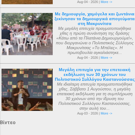
Aug-04 - 2026 |
More ->
Με δημιουργία, χαμόγελα και ζωντάνια
ξεκίνησαν τα δημιουργικά απογεύματα
στη Μακρυνίτσα
Με μεγάλη επιτυχία πραγματοποιήθηκε
χθες η πρώτη συνάντηση της δράσης
«Κάτω από τα Πλατάνια Δημιουργούμε!»,
που διοργανώνει ο Πολιτιστικός Σύλλογος
Μακρυνίτσας «Το Μπέλες». Η
πρωτοβουλία αγκαλιάστηκε...
Aug-04 - 2026 |
More ->
Μεγάλη επιτυχία για την επετειακή
εκδήλωση των 30 χρόνων του
Πολιτιστικού Συλλόγου Καστανούσσας
Με ιδιαίτερη επιτυχία πραγματοποιήθηκε
χθες, Σάββατο 1 Αυγούστου, η μεγάλη
επετειακή εκδήλωση για τη συμπλήρωση
30 χρόνων από την ίδρυση του
Πολιτιστικού Συλλόγου Καστανούσσας,
στην αυλή του...
Aug-03 - 2026 |
More ->
Βίντεο