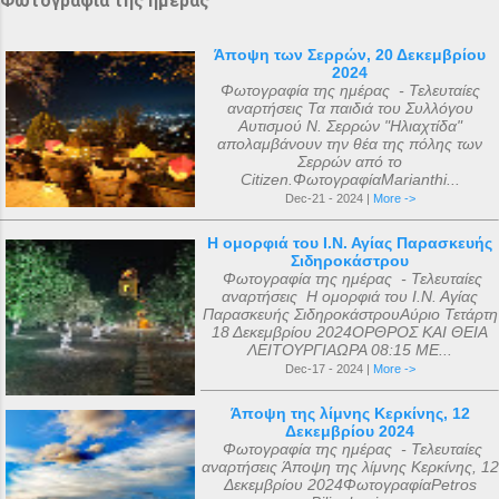
Φωτογραφία της ημέρας
Άποψη των Σερρών, 20 Δεκεμβρίου
2024
Φωτογραφία της ημέρας - Τελευταίες
αναρτήσεις Τα παιδιά του Συλλόγου
Αυτισμού Ν. Σερρών "Ηλιαχτίδα"
απολαμβάνουν την θέα της πόλης των
Σερρών από το
Citizen.ΦωτογραφίαMarianthi...
Dec-21 - 2024 |
More ->
Η ομορφιά του Ι.Ν. Αγίας Παρασκευής
Σιδηροκάστρου
Φωτογραφία της ημέρας - Τελευταίες
αναρτήσεις Η ομορφιά του Ι.Ν. Αγίας
Παρασκευής ΣιδηροκάστρουΑύριο Τετάρτη
18 Δεκεμβρίου 2024ΟΡΘΡΟΣ ΚΑΙ ΘΕΙΑ
ΛΕΙΤΟΥΡΓΙΑΩΡΑ 08:15 ΜΕ...
Dec-17 - 2024 |
More ->
Άποψη της λίμνης Κερκίνης, 12
Δεκεμβρίου 2024
Φωτογραφία της ημέρας - Τελευταίες
αναρτήσεις Άποψη της λίμνης Κερκίνης, 12
Δεκεμβρίου 2024ΦωτογραφίαPetros