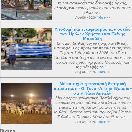
την ανακοίνωση της δημοτικής αρχής,
ολοκληρώθηκαν εργασίες αποκατάστασης
φθορών,...
Aug-06 - 2026 |
More ->
Υποδοχή και ενταφιασμός των οστών
των Ηρώων Χρήστου και Ελένης
Μαρούδη
Σε κλίμα βαθιάς συγκίνησης και εθνικής
υπερηφάνειας πραγματοποιήθηκε σήμερα,
Πέμπτη 6 Αυγούστου 2026, στα Άνω
Πορόια η υποδοχή και ο ενταφιασμός των
οστών του ήρωα Χρήστου Μαρούδη και
της αδελφής του...
Aug-06 - 2026 |
More ->
Με επιτυχία η ποντιακή θεατρική
παράσταση «Οι Γυναίκ’ς σην Εξουσία»
στην Κάτω Αμπέλα
Μια όμορφη πολιτιστική βραδιά είχαν την
ευκαιρία να απολαύσουν οι κάτοικοι και οι
επισκέπτες της Κάτω Αμπέλας στις 31
Ιουλίου, ύστερα από την πρωτοβουλία του
Συλλόγου Ποντίων Κάτω Αμπέλας να...
Aug-04 - 2026 |
More ->
Βίντεο