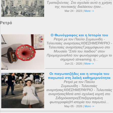
Τραπεζούντας. Στο σχολείο αυτό η χρήση
της ποντιακής διαλέκτου ήταν...
Mar-24 - 2023 |
More ->
Ρετρό
Ο Φωνόγραφος και η Ιστορία του
Ρετρό με τον Παύλο Συμεωνίδη -
Τελευταίες αναρτήσειςΧΘΕΣΗΜΕΡΑΥΡΙΟ -
Τελευταίες αναρτήσειςΓραμμόφωνο στο
Μουσείο "Σπίτι του παιδιού" στον
ΠρομαχώναΑπό τον φωνόγραφο μέχρι το
σημερινό streaming, η...
Jun-21 - 2026 |
More ->
Οι παγωτατζήδες και η ιστορία του
παγωτού στη λαϊκή καθημερινότητα
Ρετρό με τον Παύλο
Συμεωνίδη - Τελευταίες
αναρτήσειςΧΘΕΣΗΜΕΡΑΥΡΙΟ - Τελευταίες
αναρτήσειςΜετά από σχολική εορτή στο
Σιδηρόκαστρο(Επεξεργασμένη
φωτογραφία)Η ιστορία του παγωτού...
May-05 - 2026 |
More ->