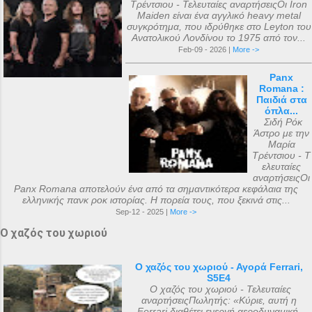
Τρέντσιου - Τελευταίες αναρτήσειςΟι Iron
Maiden είναι ένα αγγλικό heavy metal
συγκρότημα, που ιδρύθηκε στο Leyton του
Ανατολικού Λονδίνου το 1975 από τον...
Feb-09 - 2026 |
More ->
Panx
Romana :
Παιδιά στα
όπλα...
Σιδή Ρόκ
Άστρο με την
Μαρία
Τρέντσιου - Τ
ελευταίες
αναρτήσειςΟι
Panx Romana αποτελούν ένα από τα σημαντικότερα κεφάλαια της
ελληνικής πανκ ροκ ιστορίας. Η πορεία τους, που ξεκινά στις...
Sep-12 - 2025 |
More ->
Ο χαζός του χωριού
Ο χαζός του χωριού - Αγορά Ferrari,
S5E4
Ο χαζός του χωριού - Τελευταίες
αναρτήσειςΠωλητής: «Κύριε, αυτή η
Ferrari διαθέτει ενεργή αεροδυναμική,