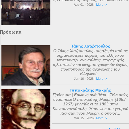
Aug-01 - 2026 |
More ->
Πρόσωπα
Τάκης Χατζόπουλος
Ο Τάκης Χατζόπουλος υπήρξε μία από τις
σημαντικότερες μορφές του ελληνικού
ντοκιμαντέρ, σκηνοθέτης, παραγωγός
τηλεοπτικών και κινηματογραφικών έργων,
πρωτοπόρος της ανανέωσης του
ελληνικού...
Jun-16 - 2026 |
More ->
Ιπποκράτης Μακρής
Πρόσωπα | Επιλογή ανά θέμα | Τελευταίες
αναρτήσειςΟ Ιπποκράτης Μακρής (1883–
1967) γεννήθηκε το 1883 στην
Κωνσταντινούπολη. Ήταν γιος του γιατρού
Κωνσταντίνου Μακρή, ο οποίος...
Mar-15 - 2026 |
More ->