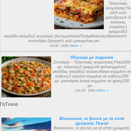
Τελευταίες
αναρτήσειςΥλι
κά½ κιλό
μελιτζάνες4–5
κόκκινες
ντομάτες1
κρεμμύδι1
σκελίδα σκόρδο2 κουταλιές βούτυροΑλάτιΠιπέριΜαϊντανόΒασιλικό½
κουταλάκι ζάχαρη½ κιλό μακαρόνια για...
Jul-09 - 2026 |
More ->
Πλιγούρι με λαχανικά
Συνταγές - Τελευταίες αναρτήσειςΥλικά200
γρ. πλιγούρι1 κρεμμύδι ψιλοκομμένο2
σκελίδες σκόρδο2 κολοκυθάκια κομμένα σε
κύβους2 καρότα κομμένα σε κύβους200
γρ. μανιτάρια λευκά κομμένα σε φέτες200
γρ....
Jun-29 - 2026 |
More ->
ΓηΤονια
Βίνικουνκα, το βουνό με τα επτά
χρώματα, Περού
Βίνικουνκα, το βουνό με τα επτά χρώματα,