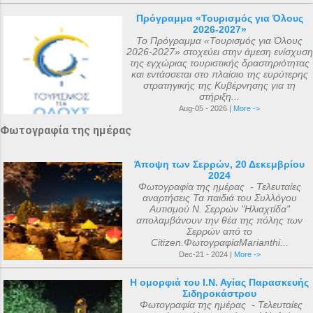
αριθμός που επικράτησε από
Πρόγραμμα «Τουρισμός για Όλους
μεταγενέστερες πηγές ιστορικών ήταν ο
2026-2027»
αριθμός 318. Ο Ευσέβιος της Καισαρείας
Το Πρόγραμμα «Τουρισμός για Όλους
2026-2027» στοχεύει στην άμεση ενίσχυση
τους αριθμεί 250, ο Αθανάσιος
της εγχώριας τουριστικής δραστηριότητας
Αλεξανδρείας 318, και ο Ευστάθιος Α...
και εντάσσεται στο πλαίσιο της ευρύτερης
στρατηγικής της Κυβέρνησης για τη
στήριξη...
Aug-05 - 2026 |
More ->
Φωτογραφία της ημέρας
Άποψη των Σερρών, 20 Δεκεμβρίου
2024
Φωτογραφία της ημέρας - Τελευταίες
αναρτήσεις Τα παιδιά του Συλλόγου
Αυτισμού Ν. Σερρών "Ηλιαχτίδα"
απολαμβάνουν την θέα της πόλης των
Σερρών από το
Citizen.ΦωτογραφίαMarianthi...
Dec-21 - 2024 |
More ->
Η ομορφιά του Ι.Ν. Αγίας Παρασκευής
Σιδηροκάστρου
Φωτογραφία της ημέρας - Τελευταίες