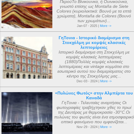
ΠερούΤο Βίνικουνκα, ή Ουινικούνκα,
γνωστό επίσης ως Montaña de Siete
Colores (κυριολεκτικά: Βουνό με τα επτά
χρώματα), Montaña de Colores (Βουνό
των χρωμάτων)...
Jan-07 - 2025 |
More ->
ΓηΤονια - Ιστορικό διαμέρισμα στη
Στοκχόλμη με κομψές κλασικές
λεπτομέρειες
Ιστορικό διαμέρισμα στη Στοκχόλμη με
κομψές κλασικές λεπτομέρειες
(1880)Πολλές κομψές κλασικές
λεπτομέρειες και vintage κομμάτια στο
εσωτερικό αυτού του διαμερίσματος στο
κέντρο της Στοκχόλμης μας...
Dec-03 - 2024 |
More ->
«Πυλώνες Φωτός» στην Αλμπέρτα του
Καναδά
ΓηΤονια - Τελευταίες αναρτήσεις Οι
φωτογραφίες τραβήχτηκαν χθες το πρωί
της Δευτέρας με θερμοκρασία -30°C.Οι
πυλώνες του φωτός είναι ένα ατμοσφαιρικό
οπτικό φαινόμενο που εμφανίζεται...
Nov-29 - 2024 |
More ->