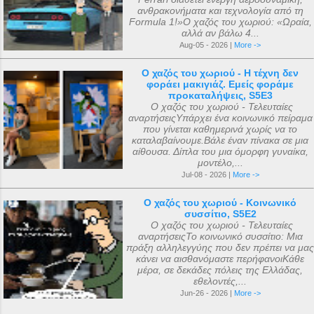
ανθρακονήματα και τεχνολογία από τη
Formula 1!»Ο χαζός του χωριού: «Ωραία,
αλλά αν βάλω 4...
Aug-05 - 2026 |
More ->
Ο χαζός του χωριού - Η τέχνη δεν
φοράει μακιγιάζ. Εμείς φοράμε
προκαταλήψεις, S5E3
Ο χαζός του χωριού - Τελευταίες
αναρτήσειςΥπάρχει ένα κοινωνικό πείραμα
που γίνεται καθημερινά χωρίς να το
καταλαβαίνουμε.Βάλε έναν πίνακα σε μια
αίθουσα. Δίπλα του μια όμορφη γυναίκα,
μοντέλο,...
Jul-08 - 2026 |
More ->
Ο χαζός του χωριού - Κοινωνικό
συσσίτιο, S5E2
Ο χαζός του χωριού - Τελευταίες
αναρτήσειςΤο κοινωνικό συσσίτιο: Μια
πράξη αλληλεγγύης που δεν πρέπει να μας
κάνει να αισθανόμαστε περήφανοιΚάθε
μέρα, σε δεκάδες πόλεις της Ελλάδας,
εθελοντές,...
Jun-26 - 2026 |
More ->