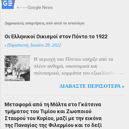
<-----Google News
Δημοφιλείς αναρτήσεις από αυτό το ιστολόγιο
Οι Ελληνικοί Οικισμοί στον Πόντο το 1922
-
Παρασκευή, Ιουλίου 29, 2022
Η περιοχή του Πόντου υπήρξε από τα
πλέον ανθηρά, οικονομικά και
πολιτισμικά, κομμάτια του εξωελλαδικού
Ελληνισμού. Οι Έλληνες αποτελούσαν το
ΔΙΑΒΆΣΤΕ ΠΕΡΙΣΌΤΕΡΑ »
40% του πληθυσμού της περιοχής και μαζί
με τους Αρμένιους πρωταγωνιστούσαν
στην οικονομική ζωή της. Ο πληθυσμός
Μεταφορά από τη Μάλτα στο Γκάτσινα
του Πόντου είχε και αυτός στη διάρκεια
τμήματος του Τιμίου και Ζωοποιού
του πολέμου την ίδια τύχη με τον
Σταυρού του Κυρίου, μαζί με την εικόνα
υπόλοιπο μικρασιατικό πληθυσμό. Με την
της Παναγίας της Φιλερμίου και το δεξί
είσοδο της Τουρκίας στον πόλεμο