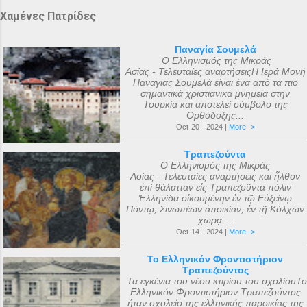
Χαμένες Πατρίδες
Παναγία Σουμελά
Ο Ελληνισμός της Μικράς
Ασίας - Τελευταίες αναρτήσειςΗ Ιερά Μονή
Παναγίας Σουμελά είναι ένα από τα πιο
σημαντικά χριστιανικά μνημεία στην
Τουρκία και αποτελεί σύμβολο της
Ορθόδοξης...
Oct-20 - 2024 |
More ->
Τραπεζούντα
Ο Ελληνισμός της Μικράς
Ασίας - Τελευταίες αναρτήσεις καὶ ἦλθον
ἐπὶ θάλατταν εἰς Τραπεζοῦντα πόλιν
Ἑλληνίδα οἰκουμένην ἐν τῷ Εὐξείνῳ
Πόντῳ, Σινωπέων ἀποικίαν, ἐν τῇ Κόλχων
χώρᾳ....
Oct-14 - 2024 |
More ->
Το Ελληνικόν Φροντιστήριον
Τραπεζούντος
Τα εγκένια του νέου κτιρίου του σχολίουΤο
Ελληνικόν Φροντιστήριον Τραπεζούντος
ήταν σχολείο της ελληνικής παροικίας της