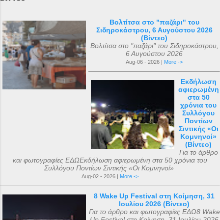
Βολτίτσα στο "παζάρι" του
Σιδηροκάστρου, 6 Αυγούστου 2026
(Βίντεο)
Βολτίτσα στο "παζάρι" του Σιδηροκάστρου,
6 Αυγούστου 2026
Aug-06 - 2026 |
More ->
Εκδήλωση
αφιερωμένη
στα 50
χρόνια του
Συλλόγου
Ποντίων
Σιντικής «Οι
Κομνηνοί»
(Βίντεο)
Για το άρθρο
και φωτογραφίες ΕΔΩΕκδήλωση αφιερωμένη στα 50 χρόνια του
Συλλόγου Ποντίων Σιντικής «Οι Κομνηνοί»
Aug-02 - 2026 |
More ->
8 Wake Up Festival στη Κοίμηση, 31
Ιουλίου 2026 (Βίντεο)
Για το άρθρο και φωτογραφίες ΕΔΩ8 Wake
Up Festival στη Κοίμηση, 31 Ιουλίου 2026