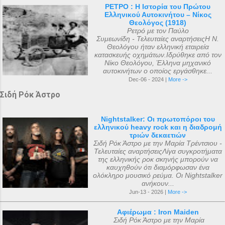
ΡΕΤΡΟ : Η Ιστορία του Πρώτου
Ελληνικού Αυτοκινήτου – Νίκος
Θεολόγος (1918)
Ρετρό με τον Παύλο
Συμεωνίδη - Τελευταίες αναρτήσειςΗ Ν.
Θεολόγου ήταν ελληνική εταιρεία
κατασκευής οχημάτων.Ιδρύθηκε από τον
Νίκο Θεολόγου, Έλληνα μηχανικό
αυτοκινήτων ο οποίος εργάσθηκε...
Dec-06 - 2024 |
More ->
Σιδή Ρόκ Άστρο
Nightstalker: Οι πρωτοπόροι του
ελληνικού heavy rock και η διαδρομή
τριών δεκαετιών
Σιδή Ρόκ Άστρο με την Μαρία Τρέντσιου -
Τελευταίες αναρτήσειςΛίγα συγκροτήματα
της ελληνικής ροκ σκηνής μπορούν να
καυχηθούν ότι διαμόρφωσαν ένα
ολόκληρο μουσικό ρεύμα. Οι Nightstalker
ανήκουν...
Jun-13 - 2026 |
More ->
Αφιέρωμα : Iron Maiden
Σιδή Ρόκ Άστρο με την Μαρία