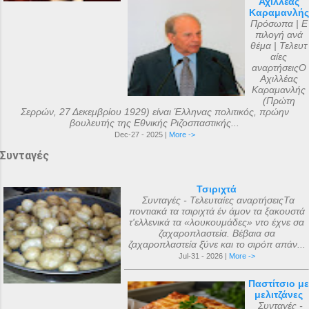
Αχιλλέας
Καραμανλής
Πρόσωπα | Ε
πιλογή ανά
θέμα | Τελευτ
αίες
αναρτήσειςΟ
Αχιλλέας
Καραμανλής
(Πρώτη
Σερρών, 27 Δεκεμβρίου 1929) είναι Έλληνας πολιτικός, πρώην
βουλευτής της Εθνικής Ριζοσπαστικής...
Dec-27 - 2025 |
More ->
Συνταγές
Τσιριχτά
Συνταγές - Τελευταίες αναρτήσειςΤα
ποντιακά τα τσιριχτά έν άμον τα ξακουστά
τ'ελλενικά τα «λουκουμάδες» ντο έχνε σα
ζαχαροπλαστεία. Βέβαια σα
ζαχαροπλαστεία ξ̌ύνε και το σιρόπ απάν...
Jul-31 - 2026 |
More ->
Παστίτσιο με
μελιτζάνες
Συνταγές -