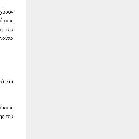
σχύουν
όμους
ση του
ναίτια
ύ) και
οίκους
ης του