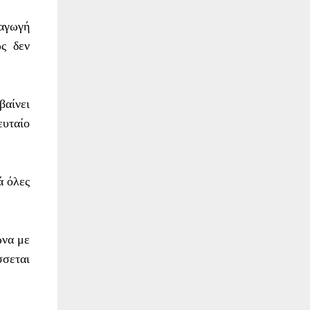
ξαγωγή
ώς δεν
βαίνει
ευταίο
ά όλες
ωνα με
σεται