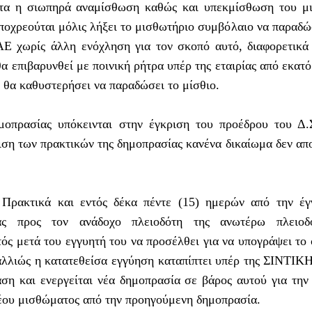
υτα η σιωπηρά αναμίσθωση καθώς και υπεκμίσθωση του μ
ποχρεούται μόλις λήξει το μισθωτήριο συμβόλαιο να παραδώ
 χωρίς άλλη ενόχληση για τον σκοπό αυτό, διαφορετικά
α επιβαρυνθεί με ποινική ρήτρα υπέρ της εταιρίας από εκατό
 θα καθυστερήσει να παραδώσει το μίσθιο.
μοπρασίας υπόκεινται στην έγκριση του προέδρου του Δ.
ιση των πρακτικών της δημοπρασίας κανένα δικαίωμα δεν απ
 Πρακτικά και εντός δέκα πέντε (15) ημερών από την έ
ας προς τον ανάδοχο πλειοδότη της ανωτέρω πλειοδο
τός μετά του εγγυητή του να προσέλθει για να υπογράψει το 
αλλιώς η κατατεθείσα εγγύηση καταπίπτει υπέρ της ΣΙΝΤΙ
ση και ενεργείται νέα δημοπρασία σε βάρος αυτού για την
έου μισθώματος από την προηγούμενη δημοπρασία.