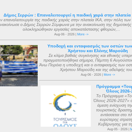
 με εισφορές από την κηδεία του μικρού Μάριου και
θηκε με εισφορές από την κηδεία της αείμνηστης Μαρίας Σ
Δήμος Σερρών : Επαναλειτουργεί η παιδική χαρά στην πλατεία
ν επαναλειτουργία της παιδικής χαράς στην πλατεία ΙΚΑ, στην πόλη των
ιάφορες άλλες εισφορές. Ο ακριβής αριθμός των μελών της
νακοίνωσε ο Δήμος Σερρών.Σύμφωνα με την ανακοίνωση της δημοτικής
 με βάση τις διαθέσιμες πηγές, δεν μπορεί να καθοριστεί ακ
ολοκληρώθηκαν εργασίες αποκατάστασης φθορών,...
ι σήμερα. Ο αριθμός που επικράτησε από μεταγενέστερες πη
Aug-06 - 2026 |
More ->
ν ήταν ο αριθμός 318. Ο Ευσέβιος της Καισαρείας τους αριθμ
Υποδοχή και ενταφιασμός των οστών τω
θανάσιος Αλεξανδρείας 318, και ο Ευστάθιος Α...
Χρήστου και Ελένης Μαρούδη
Σε κλίμα βαθιάς συγκίνησης και εθνικής υπερ
πραγματοποιήθηκε σήμερα, Πέμπτη 6 Αυγούστου
Άνω Πορόια η υποδοχή και ο ενταφιασμός των οσ
Χρήστου Μαρούδη και της αδελφής του.
Aug-06 - 2026 |
More ->
Πρόγραμμα «Τουρ
Όλους 2026-
Το Πρόγραμμα «Του
Όλους 2026-2027» σ
άμεση ενίσχυση τη
τουριστικής δραστηρ
εντάσσεται στο πλ
ευρύτερης στρατη
Κυβέρνησης για τη 
Aug-05 - 2026 |
M