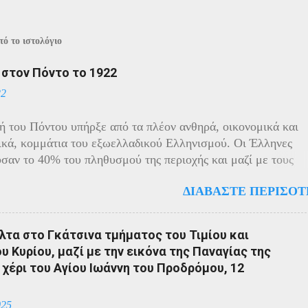
ό το ιστολόγιο
ί στον Πόντο το 1922
22
ή του Πόντου υπήρξε από τα πλέον ανθηρά, οικονομικά και
ικά, κομμάτια του εξωελλαδικού Ελληνισμού. Οι Έλληνες
σαν το 40% του πληθυσμού της περιοχής και μαζί με τους
ς πρωταγωνιστούσαν στην οικονομική ζωή της. Ο πληθυσμό
ΔΙΑΒΆΣΤΕ ΠΕΡΙΣΌΤ
ίχε και αυτός στη διάρκεια του πολέμου την ίδια τύχη με τον
 μικρασιατικό πληθυσμό. Με την είσοδο της Τουρκίας στον
ραγματοποιήθηκαν εκκενώσεις οικισμών, εκτελέσεις λιποτα
τα στο Γκάτσινα τμήματος του Τιμίου και
ποινα στις οικογένειες των φυγοστράτων. Χαρακτηριστική εδ
 Κυρίου, μαζί με την εικόνα της Παναγίας της
ση που έδωσαν οι Πόντιοι στην καταπίεση με την οργανωμέν
 χέρι του Αγίου Ιωάννη του Προδρόμου, 12
η των κατοίκων του. Αντιδρώντας στις πιέσεις των Τούρκων
από το 1915 να καταφεύγουν αντάρτες στα βουνά και να
025
ται σε ανταρτοπόλεμο εναντίον του τακτικού στρατού. Η