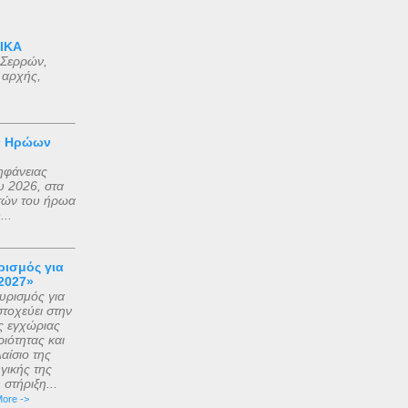
πύρου
 ΙΚΑ
 Σερρών,
 αρχής,
ριβώς
γές
εί
ν Ηρώων
ηφάνειας
 2026, στα
τών του ήρωα
..
ισμός για
2027»
ρισμός για
τοχεύει στην
ς εγχώριας
ιότητας και
αίσιο της
γικής της
στήριξη...
ore ->