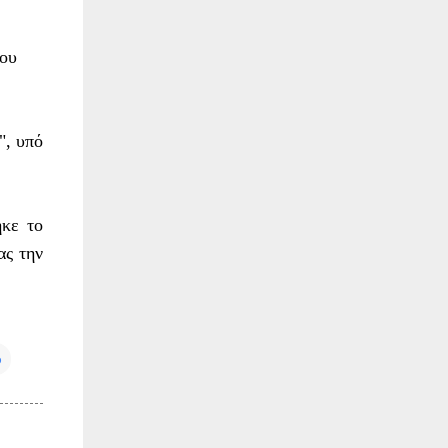
γου
", υπό
ηκε το
ας την
6