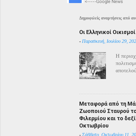
<-----Google News
Δημοφιλείς αναρτήσεις από αυτ
Οι Ελληνικοί Οικισμο
-
Παρασκευή, Ιουλίου 29, 20
Η περιοχ
πολιτισμ
αποτελού
Αρμένιου
Πόντου ε
υπόλοιπο
πόλεμο π
Μεταφορά από τη Μάλ
και αντί
Ζωοποιού Σταυρού του
η απάντη
Φιλερμίου και το δεξί
αντίστασ
Οκτωβρίου
άρχισαν 
-
Σάββατο, Οκτωβρίου 11, 2
επιδίδον