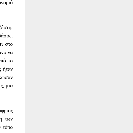
αναριό
ζέστη,
δάσος,
τι στο
ωνό να
από το
ς ήταν
σκωσαν
ς, μια
ύφριος
ση των
ν τόπο