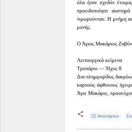
όλα ήταν σχεδόν έτοιμα
προειδοποίησε αυστηρά
τιμωρούνταν. Η μνήμη αυ
μονής.
Ο Άγιος Μακάριος Ζαβύνσ
Λειτουργικά κείμενα
Τροπάριο — Ήχος 8
Δια πλημμυρίδος δακρύων
καρπούς άφθονους ήγειρ
Άγιε Μακάριε, προσεύχο
22 Ιανουαρίου
Εο