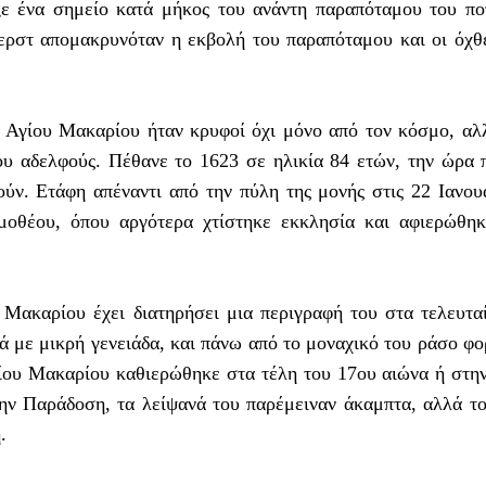
εξε ένα σημείο κατά μήκος του ανάντη παραπόταμου του π
ερστ απομακρυνόταν η εκβολή του παραπόταμου και οι όχθ
υ Αγίου Μακαρίου ήταν κρυφοί όχι μόνο από τον κόσμο, αλ
ου αδελφούς. Πέθανε το 1623 σε ηλικία 84 ετών, την ώρα 
ύν. Ετάφη απέναντι από την πύλη της μονής στις 22 Ιανου
μοθέου, όπου αργότερα χτίστηκε εκκλησία και αφιερώθη
 Μακαρίου έχει διατηρήσει μια περιγραφή του στα τελευτα
λιά με μικρή γενειάδα, και πάνω από το μοναχικό του ράσο φ
γίου Μακαρίου καθιερώθηκε στα τέλη του 17ου αιώνα ή στη
ην Παράδοση, τα λείψανά του παρέμειναν άκαμπτα, αλλά τ
.