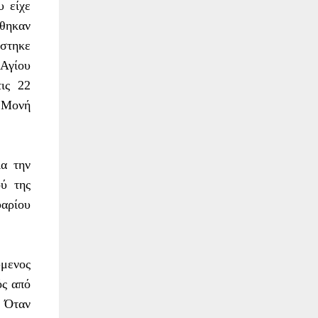
υ είχε
φθηκαν
έστηκε
Αγίου
ις 22
η Μονή
ια την
ύ της
υαρίου
ύμενος
ός από
. Όταν