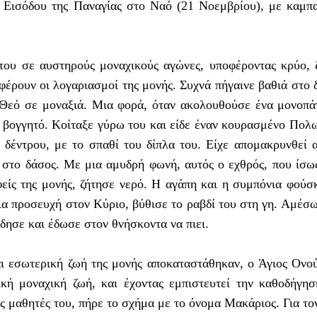
ς Εισόδου της Παναγίας στο Ναό (21 Νοεμβρίου), με καμπ
του σε αυστηρούς μοναχικούς αγώνες, υποφέροντας κρύο, 
αφέρουν οι λογαριασμοί της μονής. Συχνά πήγαινε βαθιά στο 
Θεό σε μοναξιά. Μια φορά, όταν ακολουθούσε ένα μονοπά
 βογγητό. Κοίταξε γύρω του και είδε έναν κουρασμένο Πολ
 δέντρου, με το σπαθί του δίπλα του. Είχε απομακρυνθεί 
ί στο δάσος. Με μια αμυδρή φωνή, αυτός ο εχθρός, που ίσω
φείς της μονής, ζήτησε νερό. Η αγάπη και η συμπόνια φού
α προσευχή στον Κύριο, βύθισε το ραβδί του στη γη. Αμέσω
δησε και έδωσε στον θνήσκοντα να πιει.
αι εσωτερική ζωή της μονής αποκαταστάθηκαν, ο Άγιος Ονο
κή μοναχική ζωή, και έχοντας εμπιστευτεί την καθοδήγη
ς μαθητές του, πήρε το σχήμα με το όνομα Μακάριος. Για το