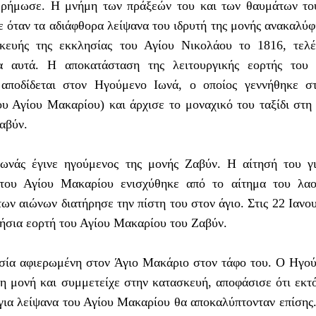
ερήμωσε. Η μνήμη των πράξεών του και των θαυμάτων το
ε όταν τα αδιάφθορα λείψανα του ιδρυτή της μονής ανακαλύ
σκευής της εκκλησίας του Αγίου Νικολάου το 1816, τελ
ια αυτά. Η αποκατάσταση της λειτουργικής εορτής του 
ποδίδεται στον Ηγούμενο Ιωνά, ο οποίος γεννήθηκε στ
ου Αγίου Μακαρίου) και άρχισε το μοναχικό του ταξίδι στ
αβύν.
ωνάς έγινε ηγούμενος της μονής Ζαβύν. Η αίτησή του γ
του Αγίου Μακαρίου ενισχύθηκε από το αίτημα του λαο
ων αιώνων διατήρησε την πίστη του στον άγιο. Στις 22 Ιανο
ήσια εορτή του Αγίου Μακαρίου του Ζαβύν.
ησία αφιερωμένη στον Άγιο Μακάριο στον τάφο του. Ο Ηγο
τη μονή και συμμετείχε στην κατασκευή, αποφάσισε ότι εκτ
άγια λείψανα του Αγίου Μακαρίου θα αποκαλύπτονταν επίσης