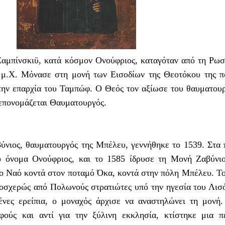
αμπίνσκιϋ, κατά κόσμον Ονούφριος, καταγόταν από τη Ρωσ
 μ.Χ. Μόνασε στη μονή των Εισοδίων της Θεοτόκου της 
την επαρχία του Ταμπώφ. Ο Θεός τον αξίωσε του θαυματου
ι επονομάζεται Θαυματουργός.
ύνιος, θαυματουργός της Μπέλευ, γεννήθηκε το 1539. Στα
ο όνομα Ονούφριος, και το 1585 ίδρυσε τη Μονή Ζαβύνι
το Ναό κοντά στον ποταμό Όκα, κοντά στην πόλη Μπέλευ. Τ
οσχερώς από Πολωνούς στρατιώτες υπό την ηγεσία του Λισ
ένες ερείπια, ο μοναχός άρχισε να αναστηλώνει τη μονή
ούς και αντί για την ξύλινη εκκλησία, κτίστηκε μια π