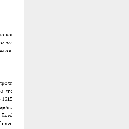
ία και
πόλεως
ργικού
 πρώτα
ου της
ο 1615
όφσκι.
. Ξανά
έτρινη