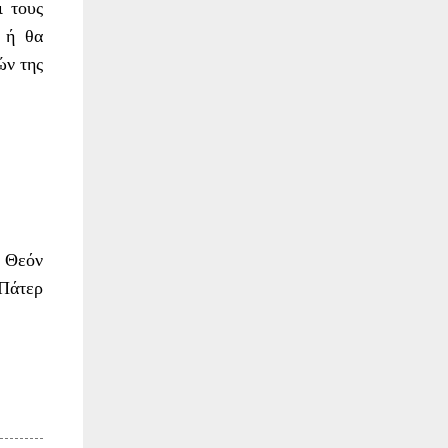
ι τους
 ή θα
ών της
ν Θεόν
 Πάτερ