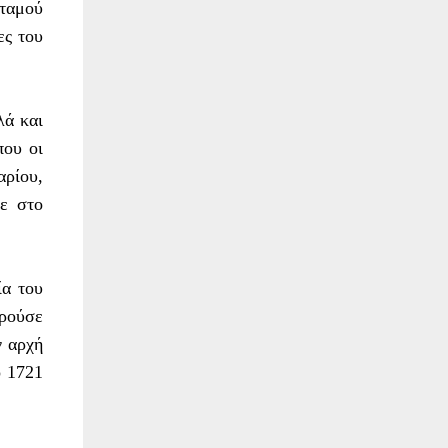
οταμού
ες του
λά και
που οι
αρίου,
κε στο
ία του
ορούσε
ν αρχή
ο 1721