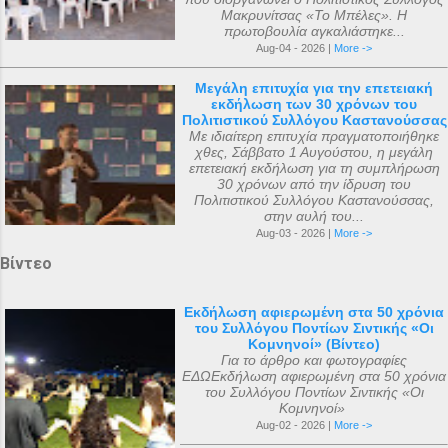
Μακρυνίτσας «Το Μπέλες». Η
πρωτοβουλία αγκαλιάστηκε...
Aug-04 - 2026 |
More ->
Μεγάλη επιτυχία για την επετειακή
εκδήλωση των 30 χρόνων του
Πολιτιστικού Συλλόγου Καστανούσσας
Με ιδιαίτερη επιτυχία πραγματοποιήθηκε
χθες, Σάββατο 1 Αυγούστου, η μεγάλη
επετειακή εκδήλωση για τη συμπλήρωση
30 χρόνων από την ίδρυση του
Πολιτιστικού Συλλόγου Καστανούσσας,
στην αυλή του...
Aug-03 - 2026 |
More ->
Βίντεο
Εκδήλωση αφιερωμένη στα 50 χρόνια
του Συλλόγου Ποντίων Σιντικής «Οι
Κομνηνοί» (Βίντεο)
Για το άρθρο και φωτογραφίες
ΕΔΩΕκδήλωση αφιερωμένη στα 50 χρόνια
του Συλλόγου Ποντίων Σιντικής «Οι
Κομνηνοί»
Aug-02 - 2026 |
More ->