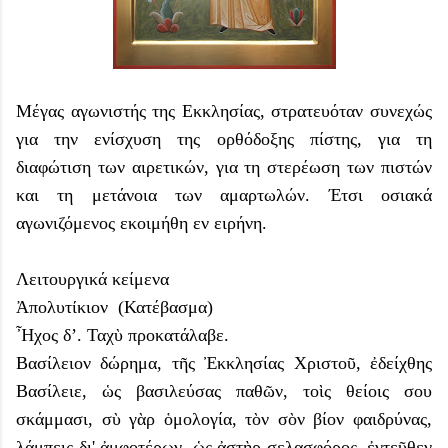
Μέγας αγωνιστής της Εκκλησίας, στρατευόταν συνεχώς
για την ενίσχυση της ορθόδοξης πίστης, για τη
διαφώτιση των αιρετικών, για τη στερέωση των πιστών
και τη μετάνοια των αμαρτωλών. Έτσι οσιακά
αγωνιζόμενος εκοιμήθη εν ειρήνη.
Λειτουργικά κείμενα
Ἀπολυτίκιον (Κατέβασμα)
Ἦχος δ’. Ταχὺ προκατάλαβε.
Βασίλειον δώρημα, τῆς Ἐκκλησίας Χριστοῦ, ἐδείχθης
Βασίλειε, ὡς βασιλεύσας παθῶν, τοὶς θείοις σου
σκάμμασι, σὺ γὰρ ὁμολογία, τὸν σὸν βίον φαιδρύνας,
λάμπεις δι' ἀμφοτέρων, ὡς ἀστὴρ σελασφόρος, ἐντεῦθεν