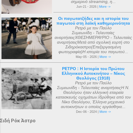
σημερινό streaming, η...
Jun-21 - 2026 |
More ->
Οι παγωτατζήδες και η ιστορία του
παγωτού στη λαϊκή καθημερινότητα
Ρετρό με τον Παύλο
Συμεωνίδη - Τελευταίες
αναρτήσειςΧΘΕΣΗΜΕΡΑΥΡΙΟ - Τελευταίες
αναρτήσειςΜετά από σχολική εορτή στο
Σιδηρόκαστρο(Επεξεργασμένη
φωτογραφία)Η ιστορία του παγωτού...
May-05 - 2026 |
More ->
ΡΕΤΡΟ : Η Ιστορία του Πρώτου
Ελληνικού Αυτοκινήτου – Νίκος
Θεολόγος (1918)
Ρετρό με τον Παύλο
Συμεωνίδη - Τελευταίες αναρτήσειςΗ Ν.
Θεολόγου ήταν ελληνική εταιρεία
κατασκευής οχημάτων.Ιδρύθηκε από τον
Νίκο Θεολόγου, Έλληνα μηχανικό
αυτοκινήτων ο οποίος εργάσθηκε...
Dec-06 - 2024 |
More ->
Σιδή Ρόκ Άστρο