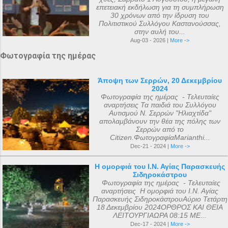
Αλεξανδρείας 318, και ο Ευστάθιος Α...
επετειακή εκδήλωση για τη συμπλήρωση
30 χρόνων από την ίδρυση του
Πολιτιστικού Συλλόγου Καστανούσσας,
στην αυλή του...
Aug-03 - 2026 |
More ->
Φωτογραφία της ημέρας
Άποψη των Σερρών, 20 Δεκεμβρίου
2024
Φωτογραφία της ημέρας - Τελευταίες
αναρτήσεις Τα παιδιά του Συλλόγου
Αυτισμού Ν. Σερρών "Ηλιαχτίδα"
απολαμβάνουν την θέα της πόλης των
Σερρών από το
Citizen.ΦωτογραφίαMarianthi...
Dec-21 - 2024 |
More ->
Η ομορφιά του Ι.Ν. Αγίας Παρασκευής
Σιδηροκάστρου
Φωτογραφία της ημέρας - Τελευταίες
αναρτήσεις Η ομορφιά του Ι.Ν. Αγίας
Παρασκευής ΣιδηροκάστρουΑύριο Τετάρτη
18 Δεκεμβρίου 2024ΟΡΘΡΟΣ ΚΑΙ ΘΕΙΑ
ΛΕΙΤΟΥΡΓΙΑΩΡΑ 08:15 ΜΕ...
Dec-17 - 2024 |
More ->