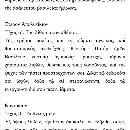
τῆς ἀσάλευτου βασιλείας ἠξίωσαι.
Έτερον Ἀπολυτίκιον
Ἦχος α’. Τοῦ λίθου σφαγισθέντος.
Τῆς ἐρήμου πολίτης καί ἐν σώματι ἄγγελος, καί
θαυματουργός ἀνεδείχθης, θεοφόρε Πατήρ ἡμῶν
Βασίλειε· νηστείᾳ ἀγρυπνίᾳ προσευχῇ, οὐράνια
χαρίσματα λαβών, θεραπεύεις τούς νοσοῦντας, καί τάς
ψυχάς τῶν πίστει προστρεχόντων σοι. Δόξα τῷ δεδωκότι
σοι ἰσχύν, δόξα τῷ σέ στεφανώσαντι, δόξα τῷ
ἐνεργοῦντι διά σοῦ πᾶσιν ἰάματα.
Κοντάκιον
Ἦχος β’. Τὰ ἄνω ζητῶν.
Ἐξ ὕψους λαβών, τήν θείαν ἀποκάλυψιν, ἐξῆλθες σοφέ,
ἐκ μέσου τῶν συγχύσεων, καί μονάσας ὅσιε, τῶν