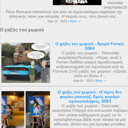
ελευταίες
αναρτήσειςΟι
Panx Romana αποτελούν ένα από τα σημαντικότερα κεφάλαια της
ελληνικής πανκ ροκ ιστορίας. Η πορεία τους, που ξεκινά στις...
Sep-12 - 2025 |
More ->
Ο χαζός του χωριού
Ο χαζός του χωριού - Αγορά Ferrari,
S5E4
Ο χαζός του χωριού - Τελευταίες
αναρτήσειςΠωλητής: «Κύριε, αυτή η
Ferrari διαθέτει ενεργή αεροδυναμική,
ανθρακονήματα και τεχνολογία από τη
Formula 1!»Ο χαζός του χωριού: «Ωραία,
αλλά αν βάλω 4...
Aug-05 - 2026 |
More ->
Ο χαζός του χωριού - Η τέχνη δεν
φοράει μακιγιάζ. Εμείς φοράμε
προκαταλήψεις, S5E3
Ο χαζός του χωριού - Τελευταίες
αναρτήσειςΥπάρχει ένα κοινωνικό πείραμα
που γίνεται καθημερινά χωρίς να το
καταλαβαίνουμε.Βάλε έναν πίνακα σε μια
αίθουσα. Δίπλα του μια όμορφη γυναίκα,