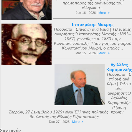
πρωτοπόρος της ανανέωσης του
ελληνικού...
Jun-16 - 2026 |
More ->
Ιπποκράτης Μακρής
Πρόσωπα | Επιλογή ανά θέμα | Τελευταίες
αναρτήσειςΟ Ιπποκράτης Μακρής (1883–
1967) γεννήθηκε το 1883 στην
Κωνσταντινούπολη. Ήταν γιος του γιατρού
Κωνσταντίνου Μακρή, ο οποίος...
Mar-15 - 2026 |
More ->
Αχιλλέας
Καραμανλής
Πρόσωπα | Ε
πιλογή ανά
θέμα | Τελευτ
αίες
αναρτήσειςΟ
Αχιλλέας
Καραμανλής
(Πρώτη
Σερρών, 27 Δεκεμβρίου 1929) είναι Έλληνας πολιτικός, πρώην
βουλευτής της Εθνικής Ριζοσπαστικής...
Dec-27 - 2025 |
More ->
Συνταγές