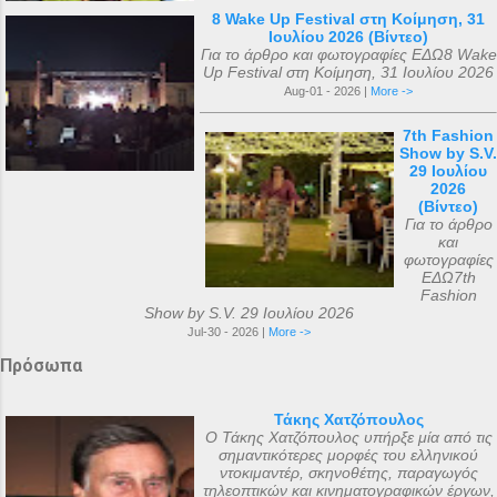
8 Wake Up Festival στη Κοίμηση, 31
Ιουλίου 2026 (Βίντεο)
Για το άρθρο και φωτογραφίες ΕΔΩ8 Wake
Up Festival στη Κοίμηση, 31 Ιουλίου 2026
Aug-01 - 2026 |
More ->
7th Fashion
Show by S.V.
29 Ιουλίου
2026
(Βίντεο)
Για το άρθρο
και
φωτογραφίες
ΕΔΩ7th
Fashion
Show by S.V. 29 Ιουλίου 2026
Jul-30 - 2026 |
More ->
Πρόσωπα
Τάκης Χατζόπουλος
Ο Τάκης Χατζόπουλος υπήρξε μία από τις
σημαντικότερες μορφές του ελληνικού
ντοκιμαντέρ, σκηνοθέτης, παραγωγός
τηλεοπτικών και κινηματογραφικών έργων,