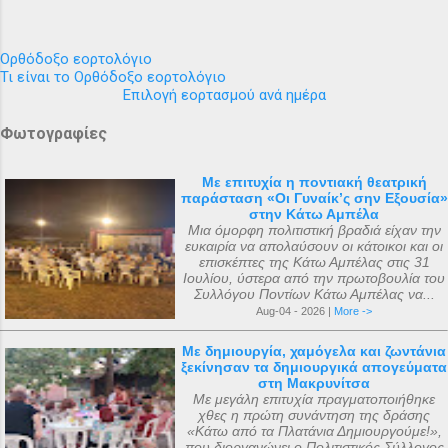
Ορθόδοξο εορτολόγιο
Τι είναι το Ορθόδοξο εορτολόγιο
Επιλογή εορτασμού ανά ημέρα
Φωτογραφίες
Με επιτυχία η ποντιακή θεατρική
παράσταση «Οι Γυναίκ’ς σην Εξουσία»
στην Κάτω Αμπέλα
Μια όμορφη πολιτιστική βραδιά είχαν την
ευκαιρία να απολαύσουν οι κάτοικοι και οι
επισκέπτες της Κάτω Αμπέλας στις 31
Ιουλίου, ύστερα από την πρωτοβουλία του
Συλλόγου Ποντίων Κάτω Αμπέλας να...
Aug-04 - 2026 |
More ->
Με δημιουργία, χαμόγελα και ζωντάνια
ξεκίνησαν τα δημιουργικά απογεύματα
στη Μακρυνίτσα
Με μεγάλη επιτυχία πραγματοποιήθηκε
χθες η πρώτη συνάντηση της δράσης
«Κάτω από τα Πλατάνια Δημιουργούμε!»,
που διοργανώνει ο Πολιτιστικός Σύλλογος