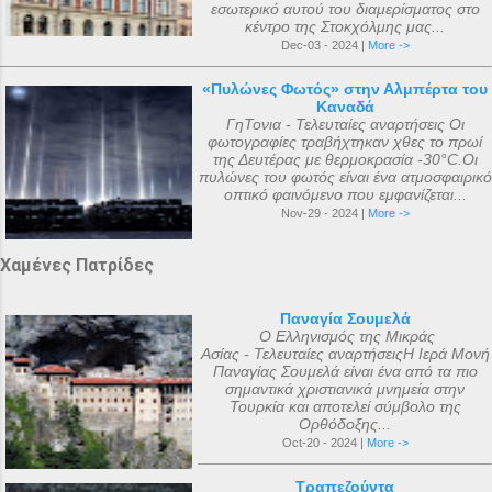
εσωτερικό αυτού του διαμερίσματος στο
κέντρο της Στοκχόλμης μας...
Dec-03 - 2024 |
More ->
«Πυλώνες Φωτός» στην Αλμπέρτα του
Καναδά
ΓηΤονια - Τελευταίες αναρτήσεις Οι
φωτογραφίες τραβήχτηκαν χθες το πρωί
της Δευτέρας με θερμοκρασία -30°C.Οι
πυλώνες του φωτός είναι ένα ατμοσφαιρικό
οπτικό φαινόμενο που εμφανίζεται...
Nov-29 - 2024 |
More ->
Χαμένες Πατρίδες
Παναγία Σουμελά
Ο Ελληνισμός της Μικράς
Ασίας - Τελευταίες αναρτήσειςΗ Ιερά Μονή
Παναγίας Σουμελά είναι ένα από τα πιο
σημαντικά χριστιανικά μνημεία στην
Τουρκία και αποτελεί σύμβολο της
Ορθόδοξης...
Oct-20 - 2024 |
More ->
Τραπεζούντα