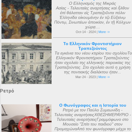
Ο Ελληνισμός της Μικράς
Ασίας - Τελευταίες αναρτήσεις καὶ ἦλθον
ἐπὶ θάλατταν εἰς Τραπεζοῦντα πόλιν
Ἑλληνίδα οἰκουμένην ἐν τῷ Εὐξείνῳ
Πόντῳ, Σινωπέων ἀποικίαν, ἐν τῇ Κόλχων
χώρᾳ....
Oct-14 - 2024 |
More ->
Το Ελληνικόν Φροντιστήριον
Τραπεζούντος
Τα εγκένια του νέου κτιρίου του σχολίουΤο
Ελληνικόν Φροντιστήριον Τραπεζούντος
ήταν σχολείο της ελληνικής παροικίας της
Τραπεζούντας. Στο σχολείο αυτό η χρήση
της ποντιακής διαλέκτου ήταν...
Mar-24 - 2023 |
More ->
Ρετρό
Ο Φωνόγραφος και η Ιστορία του
Ρετρό με τον Παύλο Συμεωνίδη -
Τελευταίες αναρτήσειςΧΘΕΣΗΜΕΡΑΥΡΙΟ -
Τελευταίες αναρτήσειςΓραμμόφωνο στο
Μουσείο "Σπίτι του παιδιού" στον
ΠρομαχώναΑπό τον φωνόγραφο μέχρι το