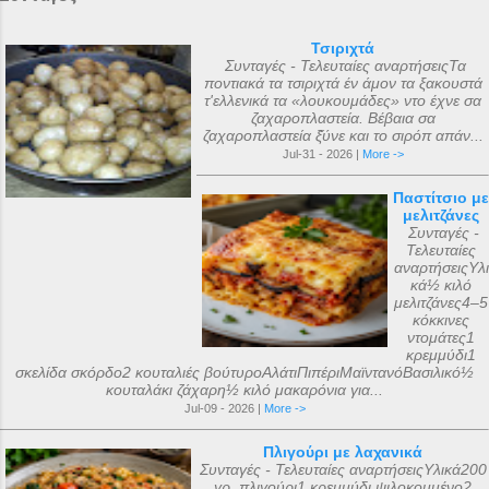
Τσιριχτά
Συνταγές - Τελευταίες αναρτήσειςΤα
ποντιακά τα τσιριχτά έν άμον τα ξακουστά
τ'ελλενικά τα «λουκουμάδες» ντο έχνε σα
ζαχαροπλαστεία. Βέβαια σα
ζαχαροπλαστεία ξ̌ύνε και το σιρόπ απάν...
Jul-31 - 2026 |
More ->
Παστίτσιο με
μελιτζάνες
Συνταγές -
Τελευταίες
αναρτήσειςΥλι
κά½ κιλό
μελιτζάνες4–5
κόκκινες
ντομάτες1
κρεμμύδι1
σκελίδα σκόρδο2 κουταλιές βούτυροΑλάτιΠιπέριΜαϊντανόΒασιλικό½
κουταλάκι ζάχαρη½ κιλό μακαρόνια για...
Jul-09 - 2026 |
More ->
Πλιγούρι με λαχανικά
Συνταγές - Τελευταίες αναρτήσειςΥλικά200
γρ. πλιγούρι1 κρεμμύδι ψιλοκομμένο2