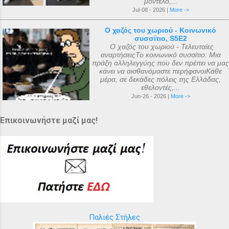
μοντέλο,...
Jul-08 - 2026 |
More ->
Ο χαζός του χωριού - Κοινωνικό
συσσίτιο, S5E2
Ο χαζός του χωριού - Τελευταίες
αναρτήσειςΤο κοινωνικό συσσίτιο: Μια
πράξη αλληλεγγύης που δεν πρέπει να μας
κάνει να αισθανόμαστε περήφανοιΚάθε
μέρα, σε δεκάδες πόλεις της Ελλάδας,
εθελοντές,...
Jun-26 - 2026 |
More ->
Επικοινωνήστε μαζί μας!
Παλιές Στήλες