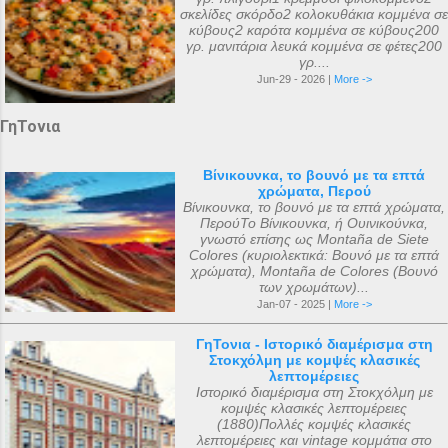
σκελίδες σκόρδο2 κολοκυθάκια κομμένα σε
κύβους2 καρότα κομμένα σε κύβους200
γρ. μανιτάρια λευκά κομμένα σε φέτες200
γρ....
Jun-29 - 2026 |
More ->
ΓηΤονια
Βίνικουνκα, το βουνό με τα επτά
χρώματα, Περού
Βίνικουνκα, το βουνό με τα επτά χρώματα,
ΠερούΤο Βίνικουνκα, ή Ουινικούνκα,
γνωστό επίσης ως Montaña de Siete
Colores (κυριολεκτικά: Βουνό με τα επτά
χρώματα), Montaña de Colores (Βουνό
των χρωμάτων)...
Jan-07 - 2025 |
More ->
ΓηΤονια - Ιστορικό διαμέρισμα στη
Στοκχόλμη με κομψές κλασικές
λεπτομέρειες
Ιστορικό διαμέρισμα στη Στοκχόλμη με
κομψές κλασικές λεπτομέρειες
(1880)Πολλές κομψές κλασικές
λεπτομέρειες και vintage κομμάτια στο