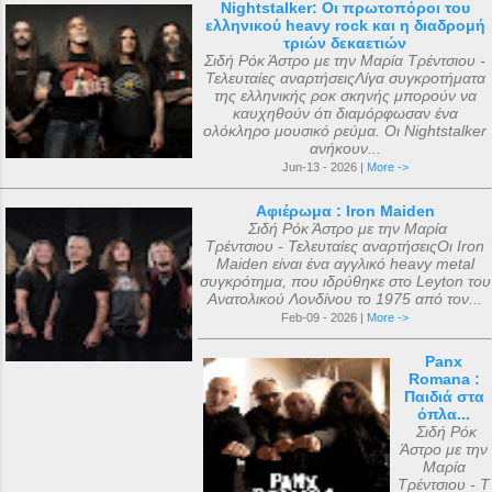
Nightstalker: Οι πρωτοπόροι του
ελληνικού heavy rock και η διαδρομή
τριών δεκαετιών
Σιδή Ρόκ Άστρο με την Μαρία Τρέντσιου -
Τελευταίες αναρτήσειςΛίγα συγκροτήματα
της ελληνικής ροκ σκηνής μπορούν να
καυχηθούν ότι διαμόρφωσαν ένα
ολόκληρο μουσικό ρεύμα. Οι Nightstalker
ανήκουν...
Jun-13 - 2026 |
More ->
Αφιέρωμα : Iron Maiden
Σιδή Ρόκ Άστρο με την Μαρία
Τρέντσιου - Τελευταίες αναρτήσειςΟι Iron
Maiden είναι ένα αγγλικό heavy metal
συγκρότημα, που ιδρύθηκε στο Leyton του
Ανατολικού Λονδίνου το 1975 από τον...
Feb-09 - 2026 |
More ->
Panx
Romana :
Παιδιά στα
όπλα...
Σιδή Ρόκ
Άστρο με την
Μαρία
Τρέντσιου - Τ