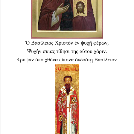
Ὁ Βασίλειος Χριστὸν ἐν ψυχῇ φέρων,
Ψυχὴν σκιᾶς τίθησι τῆς αὐτοῦ χάριν.
Κρύψαν ὑπὸ χθόνα εἰκόνα ὀγδοάτῃ Βασίλειον.