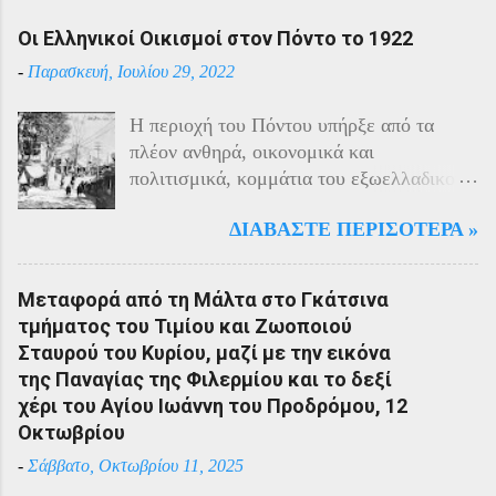
Οι Ελληνικοί Οικισμοί στον Πόντο το 1922
-
Παρασκευή, Ιουλίου 29, 2022
Η περιοχή του Πόντου υπήρξε από τα
πλέον ανθηρά, οικονομικά και
πολιτισμικά, κομμάτια του εξωελλαδικού
Ελληνισμού. Οι Έλληνες αποτελούσαν το
ΔΙΑΒΆΣΤΕ ΠΕΡΙΣΌΤΕΡΑ »
40% του πληθυσμού της περιοχής και μαζί
με τους Αρμένιους πρωταγωνιστούσαν
στην οικονομική ζωή της. Ο πληθυσμός
Μεταφορά από τη Μάλτα στο Γκάτσινα
του Πόντου είχε και αυτός στη διάρκεια
τμήματος του Τιμίου και Ζωοποιού
του πολέμου την ίδια τύχη με τον
Σταυρού του Κυρίου, μαζί με την εικόνα
υπόλοιπο μικρασιατικό πληθυσμό. Με την
της Παναγίας της Φιλερμίου και το δεξί
είσοδο της Τουρκίας στον πόλεμο
χέρι του Αγίου Ιωάννη του Προδρόμου, 12
πραγματοποιήθηκαν εκκενώσεις οικισμών,
Οκτωβρίου
εκτελέσεις λιποτακτών και αντίποινα στις
-
Σάββατο, Οκτωβρίου 11, 2025
οικογένειες των φυγοστράτων.