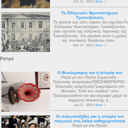
Oct-14 - 2024 |
More ->
Το Ελληνικόν Φροντιστήριον
Τραπεζούντος
Τα εγκένια του νέου κτιρίου του σχολίουΤο
Ελληνικόν Φροντιστήριον Τραπεζούντος
ήταν σχολείο της ελληνικής παροικίας της
Τραπεζούντας. Στο σχολείο αυτό η χρήση
της ποντιακής διαλέκτου ήταν...
Mar-24 - 2023 |
More ->
Ρετρό
Ο Φωνόγραφος και η Ιστορία του
Ρετρό με τον Παύλο Συμεωνίδη -
Τελευταίες αναρτήσειςΧΘΕΣΗΜΕΡΑΥΡΙΟ -
Τελευταίες αναρτήσειςΓραμμόφωνο στο
Μουσείο "Σπίτι του παιδιού" στον
ΠρομαχώναΑπό τον φωνόγραφο μέχρι το
σημερινό streaming, η...
Jun-21 - 2026 |
More ->
Οι παγωτατζήδες και η ιστορία του
παγωτού στη λαϊκή καθημερινότητα
Ρετρό με τον Παύλο