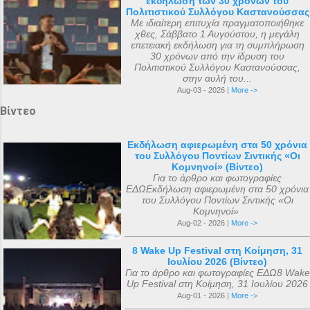
εκδήλωση των 30 χρόνων του
Πολιτιστικού Συλλόγου Καστανούσσας
Με ιδιαίτερη επιτυχία πραγματοποιήθηκε
χθες, Σάββατο 1 Αυγούστου, η μεγάλη
επετειακή εκδήλωση για τη συμπλήρωση
30 χρόνων από την ίδρυση του
Πολιτιστικού Συλλόγου Καστανούσσας,
στην αυλή του...
Aug-03 - 2026 |
More ->
Βίντεο
Εκδήλωση αφιερωμένη στα 50 χρόνια
του Συλλόγου Ποντίων Σιντικής «Οι
Κομνηνοί» (Βίντεο)
Για το άρθρο και φωτογραφίες
ΕΔΩΕκδήλωση αφιερωμένη στα 50 χρόνια
του Συλλόγου Ποντίων Σιντικής «Οι
Κομνηνοί»
Aug-02 - 2026 |
More ->
8 Wake Up Festival στη Κοίμηση, 31
Ιουλίου 2026 (Βίντεο)
Για το άρθρο και φωτογραφίες ΕΔΩ8 Wake
Up Festival στη Κοίμηση, 31 Ιουλίου 2026
Aug-01 - 2026 |
More ->