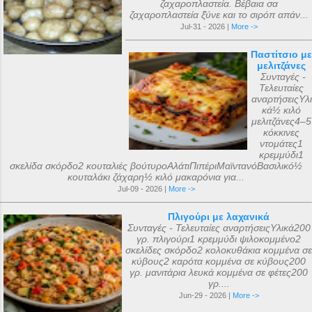
ζαχαροπλαστεία. Βέβαια σα
ζαχαροπλαστεία ξ̌ύνε και το σιρόπ απάν...
Jul-31 - 2026 |
More ->
Παστίτσιο με
μελιτζάνες
Συνταγές -
Τελευταίες
αναρτήσειςΥλι
κά½ κιλό
μελιτζάνες4–5
κόκκινες
ντομάτες1
κρεμμύδι1
σκελίδα σκόρδο2 κουταλιές βούτυροΑλάτιΠιπέριΜαϊντανόΒασιλικό½
κουταλάκι ζάχαρη½ κιλό μακαρόνια για...
Jul-09 - 2026 |
More ->
Πλιγούρι με λαχανικά
Συνταγές - Τελευταίες αναρτήσειςΥλικά200
γρ. πλιγούρι1 κρεμμύδι ψιλοκομμένο2
σκελίδες σκόρδο2 κολοκυθάκια κομμένα σε
κύβους2 καρότα κομμένα σε κύβους200
γρ. μανιτάρια λευκά κομμένα σε φέτες200
γρ....
Jun-29 - 2026 |
More ->