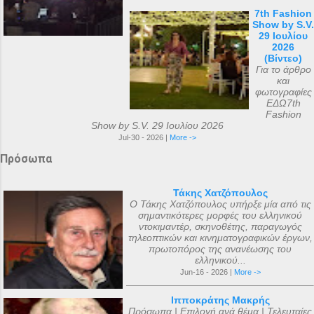
7th Fashion
Show by S.V.
29 Ιουλίου
2026
(Βίντεο)
Για το άρθρο
και
φωτογραφίες
ΕΔΩ7th
Fashion
Show by S.V. 29 Ιουλίου 2026
Jul-30 - 2026 |
More ->
Πρόσωπα
Τάκης Χατζόπουλος
Ο Τάκης Χατζόπουλος υπήρξε μία από τις
σημαντικότερες μορφές του ελληνικού
ντοκιμαντέρ, σκηνοθέτης, παραγωγός
τηλεοπτικών και κινηματογραφικών έργων,
πρωτοπόρος της ανανέωσης του
ελληνικού...
Jun-16 - 2026 |
More ->
Ιπποκράτης Μακρής
Πρόσωπα | Επιλογή ανά θέμα | Τελευταίες