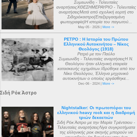
Συμεωνίδη - Τελευταίες
αναρτήσειςΧΘΕΣΗΜΕΡΑΥΡΙΟ - Τελευταίες
αναρτήσειςΜετά από σχολική εορτή στο
Σιδηρόκαστρο(Επεξεργασμένη
φωτογραφία)Η ιστορία του παγωτού...
May-05 - 2026 |
More ->
ΡΕΤΡΟ : Η Ιστορία του Πρώτου
Ελληνικού Αυτοκινήτου – Νίκος
Θεολόγος (1918)
Ρετρό με τον Παύλο
Συμεωνίδη - Τελευταίες αναρτήσειςΗ Ν.
Θεολόγου ήταν ελληνική εταιρεία
κατασκευής οχημάτων.Ιδρύθηκε από τον
Νίκο Θεολόγου, Έλληνα μηχανικό
αυτοκινήτων ο οποίος εργάσθηκε...
Dec-06 - 2024 |
More ->
Σιδή Ρόκ Άστρο
Nightstalker: Οι πρωτοπόροι του
ελληνικού heavy rock και η διαδρομή
τριών δεκαετιών
Σιδή Ρόκ Άστρο με την Μαρία Τρέντσιου -
Τελευταίες αναρτήσειςΛίγα συγκροτήματα
της ελληνικής ροκ σκηνής μπορούν να