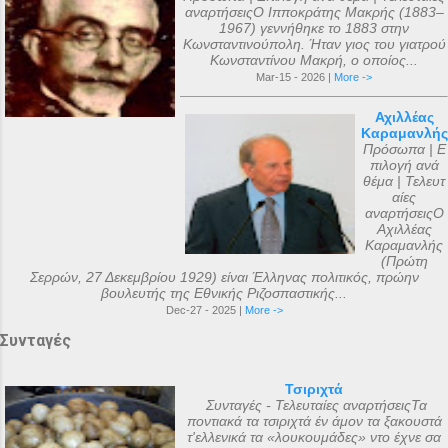
αναρτήσειςΟ Ιπποκράτης Μακρής (1883–
1967) γεννήθηκε το 1883 στην
Κωνσταντινούπολη. Ήταν γιος του γιατρού
Κωνσταντίνου Μακρή, ο οποίος...
Mar-15 - 2026 |
More ->
Αχιλλέας
Καραμανλής
Πρόσωπα | Ε
πιλογή ανά
θέμα | Τελευτ
αίες
αναρτήσειςΟ
Αχιλλέας
Καραμανλής
(Πρώτη
Σερρών, 27 Δεκεμβρίου 1929) είναι Έλληνας πολιτικός, πρώην
βουλευτής της Εθνικής Ριζοσπαστικής...
Dec-27 - 2025 |
More ->
Συνταγές
Τσιριχτά
Συνταγές - Τελευταίες αναρτήσειςΤα
ποντιακά τα τσιριχτά έν άμον τα ξακουστά
τ'ελλενικά τα «λουκουμάδες» ντο έχνε σα