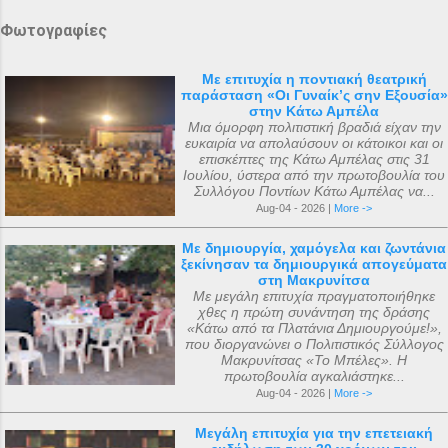
Φωτογραφίες
Με επιτυχία η ποντιακή θεατρική
παράσταση «Οι Γυναίκ’ς σην Εξουσία»
στην Κάτω Αμπέλα
Μια όμορφη πολιτιστική βραδιά είχαν την
ευκαιρία να απολαύσουν οι κάτοικοι και οι
επισκέπτες της Κάτω Αμπέλας στις 31
Ιουλίου, ύστερα από την πρωτοβουλία του
Συλλόγου Ποντίων Κάτω Αμπέλας να...
Aug-04 - 2026 |
More ->
Με δημιουργία, χαμόγελα και ζωντάνια
ξεκίνησαν τα δημιουργικά απογεύματα
στη Μακρυνίτσα
Με μεγάλη επιτυχία πραγματοποιήθηκε
χθες η πρώτη συνάντηση της δράσης
«Κάτω από τα Πλατάνια Δημιουργούμε!»,
που διοργανώνει ο Πολιτιστικός Σύλλογος
Μακρυνίτσας «Το Μπέλες». Η
πρωτοβουλία αγκαλιάστηκε...
Aug-04 - 2026 |
More ->
Μεγάλη επιτυχία για την επετειακή