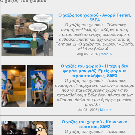
Ο χαζός του χωριού
Ο χαζός του χωριού - Αγορά Ferrari,
S5E4
Ο χαζός του χωριού - Τελευταίες
αναρτήσειςΠωλητής: «Κύριε, αυτή η
Ferrari διαθέτει ενεργή αεροδυναμική,
ανθρακονήματα και τεχνολογία από τη
Formula 1!»Ο χαζός του χωριού: «Ωραία,
αλλά αν βάλω 4...
Aug-05 - 2026 |
More ->
Ο χαζός του χωριού - Η τέχνη δεν
φοράει μακιγιάζ. Εμείς φοράμε
προκαταλήψεις, S5E3
Ο χαζός του χωριού - Τελευταίες
αναρτήσειςΥπάρχει ένα κοινωνικό πείραμα
που γίνεται καθημερινά χωρίς να το
καταλαβαίνουμε.Βάλε έναν πίνακα σε μια
αίθουσα. Δίπλα του μια όμορφη γυναίκα,
μοντέλο,...
Jul-08 - 2026 |
More ->
Ο χαζός του χωριού - Κοινωνικό
συσσίτιο, S5E2
Ο χαζός του χωριού - Τελευταίες