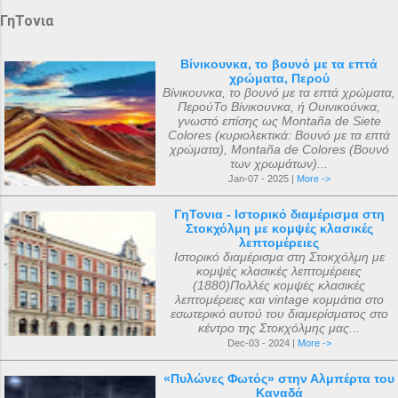
ΓηΤονια
Βίνικουνκα, το βουνό με τα επτά
χρώματα, Περού
Βίνικουνκα, το βουνό με τα επτά χρώματα,
ΠερούΤο Βίνικουνκα, ή Ουινικούνκα,
γνωστό επίσης ως Montaña de Siete
Colores (κυριολεκτικά: Βουνό με τα επτά
χρώματα), Montaña de Colores (Βουνό
των χρωμάτων)...
Jan-07 - 2025 |
More ->
ΓηΤονια - Ιστορικό διαμέρισμα στη
Στοκχόλμη με κομψές κλασικές
λεπτομέρειες
Ιστορικό διαμέρισμα στη Στοκχόλμη με
κομψές κλασικές λεπτομέρειες
(1880)Πολλές κομψές κλασικές
λεπτομέρειες και vintage κομμάτια στο
εσωτερικό αυτού του διαμερίσματος στο
κέντρο της Στοκχόλμης μας...
Dec-03 - 2024 |
More ->
«Πυλώνες Φωτός» στην Αλμπέρτα του
Καναδά