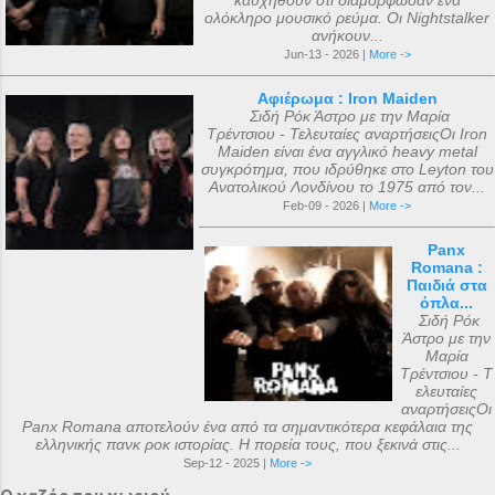
καυχηθούν ότι διαμόρφωσαν ένα
ολόκληρο μουσικό ρεύμα. Οι Nightstalker
ανήκουν...
Jun-13 - 2026 |
More ->
Αφιέρωμα : Iron Maiden
Σιδή Ρόκ Άστρο με την Μαρία
Τρέντσιου - Τελευταίες αναρτήσειςΟι Iron
Maiden είναι ένα αγγλικό heavy metal
συγκρότημα, που ιδρύθηκε στο Leyton του
Ανατολικού Λονδίνου το 1975 από τον...
Feb-09 - 2026 |
More ->
Panx
Romana :
Παιδιά στα
όπλα...
Σιδή Ρόκ
Άστρο με την
Μαρία
Τρέντσιου - Τ
ελευταίες
αναρτήσειςΟι
Panx Romana αποτελούν ένα από τα σημαντικότερα κεφάλαια της
ελληνικής πανκ ροκ ιστορίας. Η πορεία τους, που ξεκινά στις...
Sep-12 - 2025 |
More ->