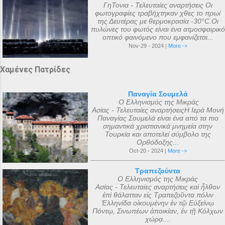
ΓηΤονια - Τελευταίες αναρτήσεις Οι
φωτογραφίες τραβήχτηκαν χθες το πρωί
της Δευτέρας με θερμοκρασία -30°C.Οι
πυλώνες του φωτός είναι ένα ατμοσφαιρικό
οπτικό φαινόμενο που εμφανίζεται...
Nov-29 - 2024 |
More ->
Χαμένες Πατρίδες
Παναγία Σουμελά
Ο Ελληνισμός της Μικράς
Ασίας - Τελευταίες αναρτήσειςΗ Ιερά Μονή
Παναγίας Σουμελά είναι ένα από τα πιο
σημαντικά χριστιανικά μνημεία στην
Τουρκία και αποτελεί σύμβολο της
Ορθόδοξης...
Oct-20 - 2024 |
More ->
Τραπεζούντα
Ο Ελληνισμός της Μικράς
Ασίας - Τελευταίες αναρτήσεις καὶ ἦλθον
ἐπὶ θάλατταν εἰς Τραπεζοῦντα πόλιν
Ἑλληνίδα οἰκουμένην ἐν τῷ Εὐξείνῳ
Πόντῳ, Σινωπέων ἀποικίαν, ἐν τῇ Κόλχων
χώρᾳ....