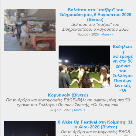
Βολτίτσα στο "παζάρι" του
Σιδηροκάστρου, 6 Αυγούστου 2026
(Βίντεο)
Βολτίτσα στο "παζάρι" του
Σιδηροκάστρου, 6 Αυγούστου 2026
Aug-06 - 2026 |
More ->
Εκδήλωσ
η
αφιερωμέ
νη στα 50
χρόνια
του
Συλλόγου
Ποντίων
Σιντικής
«Οι
Κομνηνοί» (Βίντεο)
Για το άρθρο και φωτογραφίες ΕΔΩΕκδήλωση αφιερωμένη στα 50
χρόνια του Συλλόγου Ποντίων Σιντικής «Οι Κομνηνοί»
Aug-02 - 2026 |
More ->
8 Wake Up Festival στη Κοίμηση, 31
Ιουλίου 2026 (Βίντεο)
Για το άρθρο και φωτογραφίες ΕΔΩ8