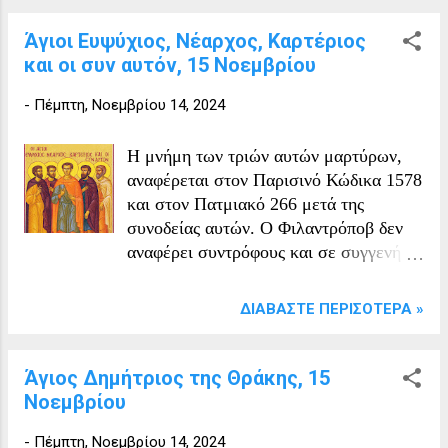
Οικουμενικός Πατριάρχης
Κωνσταντινουπόλεως από τις 17
Άγιοι Ευψύχιος, Νέαρχος, Καρτέριος
Απριλίου 667 έως το 669. Είχε
και οι συν αυτόν, 15 Νοεμβρίου
προηγηθεί ο Πατριάρχης Πέτρος
Κωνσταντινουπόλεως. Κατά τη διάρκεια
-
Πέμπτη, Νοεμβρίου 14, 2024
των ταραγμένων χρόνων των
Χριστολογικών διαφορών, ήταν
Η μνήμη των τριών αυτών μαρτύρων,
Ορθόδοξος στην πίστη και τη
αναφέρεται στον Παρισινό Κώδικα 1578
διδασκαλία του. Η μνήμη του τιμάται
και στον Πατμιακό 266 μετά της
από την Εκκλησία στις 16 Νοεμβρίου.
συνοδείας αυτών. Ο Φιλαντρόποβ δεν
Τον διαδέχθηκε ως Οικουμ...
αναφέρει συντρόφους και σε συγγενή
χειρόγραφα.από αυτή την ομάδα, όπως
στις 16 Νοεμβρίου, καταγράφει μόνο
ΔΙΑΒΆΣΤΕ ΠΕΡΙΣΌΤΕΡΑ »
τον Καρτέριο, τον Ευψύχιο και κάποιον
Νέαρχο. Οι Άγιοι ανήκουν σε μία ομάδα
που μαρτύρησε στην Έμεσα της
Άγιος Δημήτριος της Θράκης, 15
Φοινίκης (σημερινή Χομς της Συρίας).
Νοεμβρίου
Η ομάδα περιλαμβάνει: Νέαρχο,
-
Πέμπτη, Νοεμβρίου 14, 2024
Δομνίνο, Θεότιμο, Φιλόθεο, Σιλβανό,