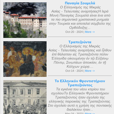
Παναγία Σουμελά
Ο Ελληνισμός της Μικράς
Ασίας - Τελευταίες αναρτήσειςΗ Ιερά
Μονή Παναγίας Σουμελά είναι ένα από
τα πιο σημαντικά χριστιανικά μνημεία
στην Τουρκία και αποτελεί σύμβολο της
Ορθόδοξης...
Oct-20 - 2024 |
More ->
Τραπεζούντα
Ο Ελληνισμός της Μικράς
Ασίας - Τελευταίες αναρτήσεις καὶ ἦλθον
ἐπὶ θάλατταν εἰς Τραπεζοῦντα πόλιν
Ἑλληνίδα οἰκουμένην ἐν τῷ Εὐξείνῳ
Πόντῳ, Σινωπέων ἀποικίαν, ἐν τῇ
Κόλχων χώρᾳ....
Oct-14 - 2024 |
More ->
Το Ελληνικόν Φροντιστήριον
Τραπεζούντος
Τα εγκένια του νέου κτιρίου του
σχολίουΤο Ελληνικόν Φροντιστήριον
Τραπεζούντος ήταν σχολείο της
ελληνικής παροικίας της Τραπεζούντας.
Στο σχολείο αυτό η χρήση της ποντιακής
διαλέκτου ήταν...
Mar-24 - 2023 |
More ->