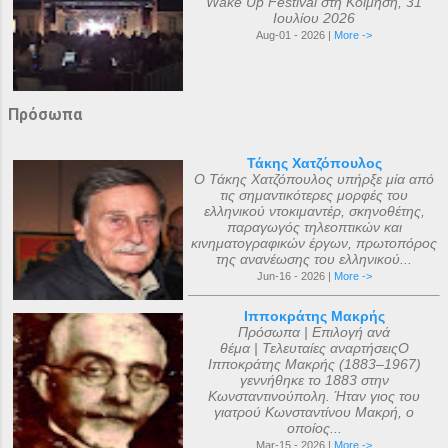
Wake Up Festival στη Κοίμηση, 31
Ιουλίου 2026
Aug-01 - 2026 |
More ->
Πρόσωπα
Τάκης Χατζόπουλος
Ο Τάκης Χατζόπουλος υπήρξε μία από
τις σημαντικότερες μορφές του
ελληνικού ντοκιμαντέρ, σκηνοθέτης,
παραγωγός τηλεοπτικών και
κινηματογραφικών έργων, πρωτοπόρος
της ανανέωσης του ελληνικού...
Jun-16 - 2026 |
More ->
Ιπποκράτης Μακρής
Πρόσωπα | Επιλογή ανά
θέμα | Τελευταίες αναρτήσειςΟ
Ιπποκράτης Μακρής (1883–1967)
γεννήθηκε το 1883 στην
Κωνσταντινούπολη. Ήταν γιος του
γιατρού Κωνσταντίνου Μακρή, ο
οποίος...
Mar-15 - 2026 |
More ->