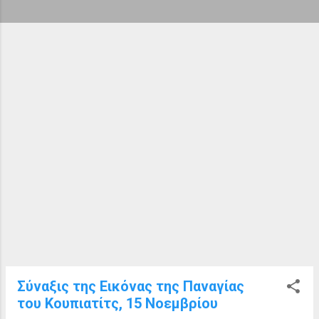
ή
σ
ε
ι
ς
Σύναξις της Εικόνας της Παναγίας
του Κουπιατίτς, 15 Νοεμβρίου