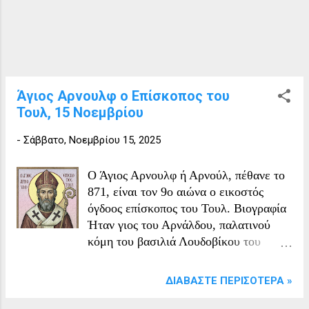
ήθελε να δείξει τον σταυρό στον πατέρα
της, έβαλε το χέρι της στο στήθος της,
αλλά ο σταυρός δεν ήταν εκεί. Τα είπε
όλα στον πατέρα της και έτσι πήγαν
μαζί στο δάσος, είδαν τον σταυρό και
τον μετέφεραν στο σπίτι. Την επόμενη
Άγιος Αρνουλφ ο Επίσκοπος του
μέρα ο σταυρός δεν ήταν πάλι στο σπίτι.
Τουλ, 15 Νοεμβρίου
Συναγερμός επικράτησε στο χωριό και
όλοι οι χωρικοί πήγαν, είδαν τον σταυρό
-
Σάββατο, Νοεμβρίου 15, 2025
και τον προσκύνησαν. Στο σημείο της
θαυματουργής εμφάνισης της εικόνας,
Ο Άγιος Αρνουλφ ή Αρνούλ, πέθανε το
οι χωρικοί έχ...
871, είναι τον 9ο αιώνα ο εικοστός
όγδοος επίσκοπος του Τουλ. Βιογραφία
Ήταν γιος του Αρνάλδου, παλατινού
κόμη του βασιλιά Λουδοβίκου του
Ευσεβούς, και της Φλαμινιόλα, που
κατοικούσαν στην Ορλεάνη. Εισήλθε
ΔΙΑΒΆΣΤΕ ΠΕΡΙΣΌΤΕΡΑ »
στη θρησκευτική ζωή κληρικός στο
Τουλ υπό την καθοδήγηση του