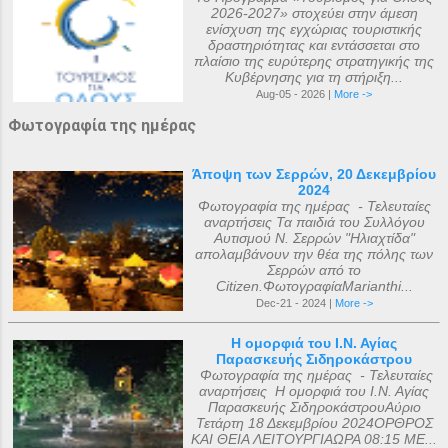
2026-2027» στοχεύει στην άμεση
ενίσχυση της εγχώριας τουριστικής
δραστηριότητας και εντάσσεται στο
πλαίσιο της ευρύτερης στρατηγικής της
Κυβέρνησης για τη στήριξη...
Aug-05 - 2026 |
More ->
Φωτογραφία της ημέρας
Άποψη των Σερρών, 20 Δεκεμβρίου
2024
Φωτογραφία της ημέρας - Τελευταίες
αναρτήσεις Τα παιδιά του Συλλόγου
Αυτισμού Ν. Σερρών "Ηλιαχτίδα"
απολαμβάνουν την θέα της πόλης των
Σερρών από το
Citizen.ΦωτογραφίαMarianthi...
Dec-21 - 2024 |
More ->
Η ομορφιά του Ι.Ν. Αγίας
Παρασκευής Σιδηροκάστρου
Φωτογραφία της ημέρας - Τελευταίες
αναρτήσεις Η ομορφιά του Ι.Ν. Αγίας
Παρασκευής ΣιδηροκάστρουΑύριο
Τετάρτη 18 Δεκεμβρίου 2024ΟΡΘΡΟΣ
ΚΑΙ ΘΕΙΑ ΛΕΙΤΟΥΡΓΙΑΩΡΑ 08:15 ΜΕ...