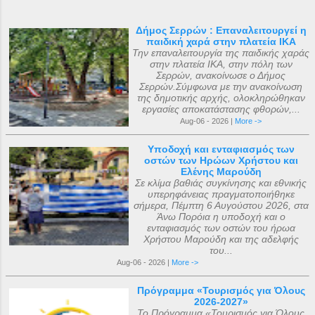
Δήμος Σερρών : Επαναλειτουργεί η
παιδική χαρά στην πλατεία ΙΚΑ
Την επαναλειτουργία της παιδικής χαράς
στην πλατεία ΙΚΑ, στην πόλη των
Σερρών, ανακοίνωσε ο Δήμος
Σερρών.Σύμφωνα με την ανακοίνωση
της δημοτικής αρχής, ολοκληρώθηκαν
εργασίες αποκατάστασης φθορών,...
Aug-06 - 2026 |
More ->
Υποδοχή και ενταφιασμός των
οστών των Ηρώων Χρήστου και
Ελένης Μαρούδη
Σε κλίμα βαθιάς συγκίνησης και εθνικής
υπερηφάνειας πραγματοποιήθηκε
σήμερα, Πέμπτη 6 Αυγούστου 2026, στα
Άνω Πορόια η υποδοχή και ο
ενταφιασμός των οστών του ήρωα
Χρήστου Μαρούδη και της αδελφής
του...
Aug-06 - 2026 |
More ->
Πρόγραμμα «Τουρισμός για Όλους
2026-2027»
Το Πρόγραμμα «Τουρισμός για Όλους