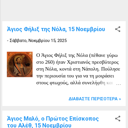
είτε με: τον διωγμό του Δεκίου (περ.
250), είτε τον διωγμό του Βαλεριανού
(περ. 258–259). Οι διαφορετικές
χειρόγραφες παραδόσεις τους
Άγιος Φήλιξ της Νόλα, 15 Νοεμβρίου
καταγράφουν με μικρές παραλλαγές,
αλλά πάντοτε ως ομάδα. Ανάμεσα στους
-
Σάββατο, Νοεμβρίου 15, 2025
είκοσι, καταγράφονται συνήθως τα εξής
ονόματα: Φιδεντιανός (Fidentianus) –
Ο Άγιος Φήλιξ της Νόλα (πέθανε γύρω
συχνά αναφέρεται ως επίσκοπος ή
στο 260) ήταν Χριστιανός πρεσβύτερος
επικεφαλής της ομάδας Βαλεριανός
στη Νόλα, κοντά στη Νάπολη. Πούλησε
(Valerianus) Βικτωρία (Victoria /
την περιουσία του για να τη μοιράσει
Victorina) – σημαντική ως μ...
στους φτωχούς, αλλά συνελήφθη και
βασανίστηκε για την πίστη του κατά
τους διωγμούς του αυτοκράτορα Δέκιου.
ΔΙΑΒΆΣΤΕ ΠΕΡΙΣΌΤΕΡΑ »
Παλαιότερα θεωρούνταν ότι πέθανε ως
μάρτυρας, αλλά πλέον τιμάται ως
Ομολογητής της Πίστεως, δηλαδή
Άγιος Μαλό, ο Πρώτος Επίσκοπος
κάποιος που υπέμεινε βασανιστήρια και
του Αλέθ, 15 Νοεμβρίου