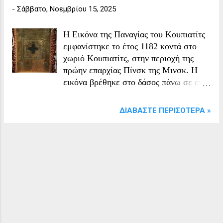
-
Σάββατο, Νοεμβρίου 15, 2025
Η Εικόνα της Παναγίας του Κουπιατίτς
εμφανίστηκε το έτος 1182 κοντά στο
χωριό Κουπιατίτς, στην περιοχή της
πρώην επαρχίας Πίνσκ της Μινσκ. Η
εικόνα βρέθηκε στο δάσος πάνω σε ένα
δέντρο από την Άννα,(αγρότης) κατά την
βοσκή ζώων. Όταν φύλαγε το κοπάδι, η
ΔΙΑΒΆΣΤΕ ΠΕΡΙΣΌΤΕΡΑ »
Άννα είδε ένα φως στο δάσος. Όταν
πλησίασε, είδε πάνω σε ένα δέντρο ένα
μεσαίο σταυρό με την εικόνα της
Θεοτόκου. Η Άννα πήρε τον σταυρό και
τον έφερε στο σπίτι της, μετά
επέστρεψε στο κοπάδι της. Ξανά είδε
τον ίδιο σταυρό στο ίδιο δέντρο. Τον
πήρε, έβαλε την εικόνα στο στήθος της
και ξανά τον μετέφερε στο σπίτι. Όταν