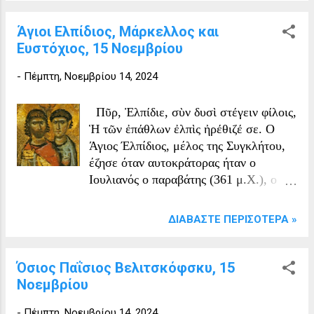
σύμφωνα με κάποιες πηγές, ως εταίρα.
Απεβίωσε ειρηνικά
Ο Ιουστινιανός την ερωτεύτηκε βαθιά
Άγιοι Ελπίδιος, Μάρκελλος και
και αποφάσισε να την παντρευτεί,
Ευστόχιος, 15 Νοεμβρίου
παρακάμπτοντας μάλιστα έναν παλαιό
-
Πέμπτη, Νοεμβρίου 14, 2024
ρωμαϊκό νόμο που απαγόρευε στα μέλη
της αριστοκρατίας (και της Συγκλήτου)
να συνάπτουν γάμο με γυναίκες τέτο...
Πῦρ, Ἐλπίδιε, σὺν δυσὶ στέγειν φίλοις,
Ἡ τῶν ἐπάθλων ἐλπὶς ἠρέθιζέ σε. Ο
Άγιος Έλπίδιος, μέλος της Συγκλήτου,
έζησε όταν αυτοκράτορας ήταν ο
Ιουλιανός ο παραβάτης (361 μ.Χ.), o
όποιος αφού τον έπιασε, του είπε να
διαλέξει μεταξύ της άρνησης του
ΔΙΑΒΆΣΤΕ ΠΕΡΙΣΌΤΕΡΑ »
Χριστού και του μαρτυρικού θανάτου.
Ο Ελπίδιος χωρίς περιστροφές διάλεξε
το δεύτερο. Μαζί μ' αυτόν συμβάδισαν
Όσιος Παΐσιος Βελιτσκόφσκυ, 15
προς το μαρτύριο και δύο συνάδελφοι
Νοεμβρίου
φίλοι του, ο Μάρκελλος και ο
-
Πέμπτη, Νοεμβρίου 14, 2024
Ευστοχίας. Αφού στις σάρκες τους