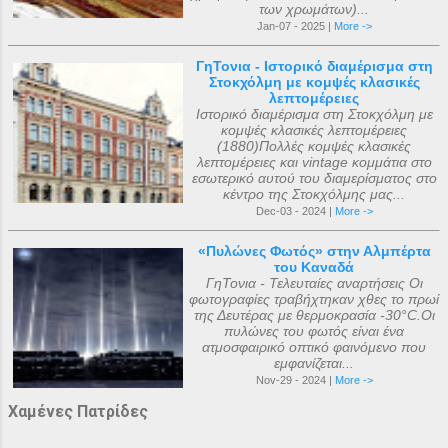
των χρωμάτων)...
Jan-07 - 2025 |
More ->
ΓηΤονια - Ιστορικό διαμέρισμα στη
Στοκχόλμη με κομψές κλασικές
λεπτομέρειες
Ιστορικό διαμέρισμα στη Στοκχόλμη με
κομψές κλασικές λεπτομέρειες
(1880)Πολλές κομψές κλασικές
λεπτομέρειες και vintage κομμάτια στο
εσωτερικό αυτού του διαμερίσματος στο
κέντρο της Στοκχόλμης μας...
Dec-03 - 2024 |
More ->
«Πυλώνες Φωτός» στην Αλμπέρτα
του Καναδά
ΓηΤονια - Τελευταίες αναρτήσεις Οι
φωτογραφίες τραβήχτηκαν χθες το πρωί
της Δευτέρας με θερμοκρασία -30°C.Οι
πυλώνες του φωτός είναι ένα
ατμοσφαιρικό οπτικό φαινόμενο που
εμφανίζεται...
Nov-29 - 2024 |
More ->
Χαμένες Πατρίδες