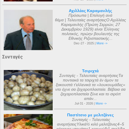
Αχιλλέας Καραμανλής
Πρόσωπα | Επιλογή ανά
θέμα | Τελευταίες αναρτήσειςΟ Αχιλλέας
Καραμανλής (Πρώτη Σερρών, 27
Δεκεμβρίου 1929) είναι Έλληνας
πολιτικός, πρώην βουλευτής της
Εθνικής Ριζοσπαστικής...
Dec-27 - 2025 |
More ->
Συνταγές
Τσιριχτά
Συνταγές - Τελευταίες αναρτήσειςΤα
ποντιακά τα τσιριχτά έν άμον τα
ξακουστά τ'ελλενικά τα «λουκουμάδες»
ντο έχνε σα ζαχαροπλαστεία. Βέβαια σα
ζαχαροπλαστεία ξ̌ύνε και το σιρόπ
απάν...
Jul-31 - 2026 |
More ->
Παστίτσιο με μελιτζάνες
Συνταγές - Τελευταίες
αναρτήσειςΥλικά½ κιλό μελιτζάνες4–5
κόκκινες ντομάτες1 κρεμμύδι1 σκελίδα