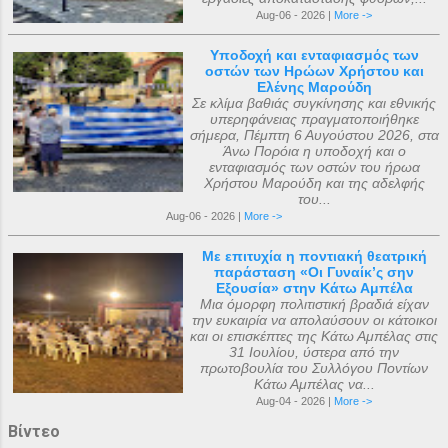
Aug-06 - 2026 |
More ->
Υποδοχή και ενταφιασμός των
οστών των Ηρώων Χρήστου και
Ελένης Μαρούδη
Σε κλίμα βαθιάς συγκίνησης και εθνικής
υπερηφάνειας πραγματοποιήθηκε
σήμερα, Πέμπτη 6 Αυγούστου 2026, στα
Άνω Πορόια η υποδοχή και ο
ενταφιασμός των οστών του ήρωα
Χρήστου Μαρούδη και της αδελφής
του...
Aug-06 - 2026 |
More ->
Με επιτυχία η ποντιακή θεατρική
παράσταση «Οι Γυναίκ’ς σην
Εξουσία» στην Κάτω Αμπέλα
Μια όμορφη πολιτιστική βραδιά είχαν
την ευκαιρία να απολαύσουν οι κάτοικοι
και οι επισκέπτες της Κάτω Αμπέλας στις
31 Ιουλίου, ύστερα από την
πρωτοβουλία του Συλλόγου Ποντίων
Κάτω Αμπέλας να...
Aug-04 - 2026 |
More ->
Βίντεο