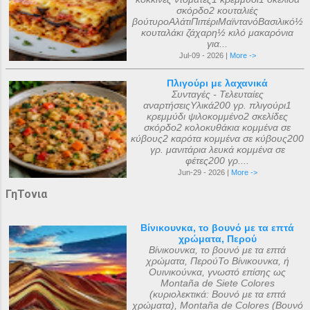
σκόρδο2 κουταλιές
βούτυροΑλάτιΠιπέριΜαϊντανόΒασιλικό½
κουταλάκι ζάχαρη½ κιλό μακαρόνια
για...
Jul-09 - 2026 |
More ->
Πλιγούρι με λαχανικά
Συνταγές - Τελευταίες
αναρτήσειςΥλικά200 γρ. πλιγούρι1
κρεμμύδι ψιλοκομμένο2 σκελίδες
σκόρδο2 κολοκυθάκια κομμένα σε
κύβους2 καρότα κομμένα σε κύβους200
γρ. μανιτάρια λευκά κομμένα σε
φέτες200 γρ....
Jun-29 - 2026 |
More ->
ΓηΤονια
Βίνικουνκα, το βουνό με τα επτά
χρώματα, Περού
Βίνικουνκα, το βουνό με τα επτά
χρώματα, ΠερούΤο Βίνικουνκα, ή
Ουινικούνκα, γνωστό επίσης ως
Montaña de Siete Colores
(κυριολεκτικά: Βουνό με τα επτά
χρώματα), Montaña de Colores (Βουνό