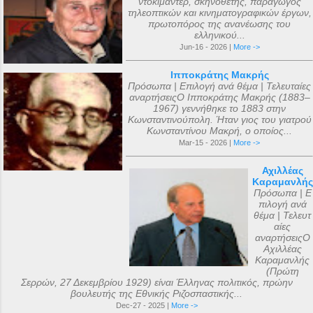
ντοκιμαντέρ, σκηνοθέτης, παραγωγός
τηλεοπτικών και κινηματογραφικών έργων,
πρωτοπόρος της ανανέωσης του
ελληνικού...
Jun-16 - 2026 |
More ->
Ιπποκράτης Μακρής
Πρόσωπα | Επιλογή ανά θέμα | Τελευταίες
αναρτήσειςΟ Ιπποκράτης Μακρής (1883–
1967) γεννήθηκε το 1883 στην
Κωνσταντινούπολη. Ήταν γιος του γιατρού
Κωνσταντίνου Μακρή, ο οποίος...
Mar-15 - 2026 |
More ->
Αχιλλέας
Καραμανλής
Πρόσωπα | Ε
πιλογή ανά
θέμα | Τελευτ
αίες
αναρτήσειςΟ
Αχιλλέας
Καραμανλής
(Πρώτη
Σερρών, 27 Δεκεμβρίου 1929) είναι Έλληνας πολιτικός, πρώην
βουλευτής της Εθνικής Ριζοσπαστικής...
Dec-27 - 2025 |
More ->