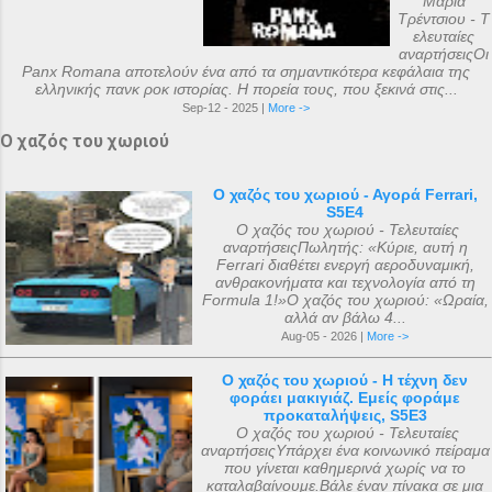
Μαρία
Τρέντσιου - Τ
ελευταίες
αναρτήσειςΟι
Panx Romana αποτελούν ένα από τα σημαντικότερα κεφάλαια της
ελληνικής πανκ ροκ ιστορίας. Η πορεία τους, που ξεκινά στις...
Sep-12 - 2025 |
More ->
Ο χαζός του χωριού
Ο χαζός του χωριού - Αγορά Ferrari,
S5E4
Ο χαζός του χωριού - Τελευταίες
αναρτήσειςΠωλητής: «Κύριε, αυτή η
Ferrari διαθέτει ενεργή αεροδυναμική,
ανθρακονήματα και τεχνολογία από τη
Formula 1!»Ο χαζός του χωριού: «Ωραία,
αλλά αν βάλω 4...
Aug-05 - 2026 |
More ->
Ο χαζός του χωριού - Η τέχνη δεν
φοράει μακιγιάζ. Εμείς φοράμε
προκαταλήψεις, S5E3
Ο χαζός του χωριού - Τελευταίες
αναρτήσειςΥπάρχει ένα κοινωνικό πείραμα
που γίνεται καθημερινά χωρίς να το
καταλαβαίνουμε.Βάλε έναν πίνακα σε μια