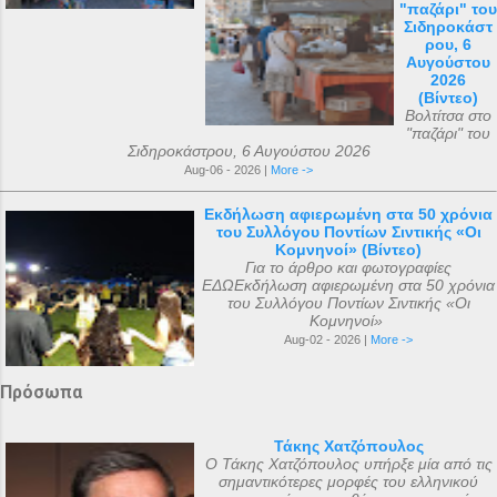
"παζάρι" του
Σιδηροκάστ
ρου, 6
Αυγούστου
2026
(Βίντεο)
Βολτίτσα στο
"παζάρι" του
Σιδηροκάστρου, 6 Αυγούστου 2026
Aug-06 - 2026 |
More ->
Εκδήλωση αφιερωμένη στα 50 χρόνια
του Συλλόγου Ποντίων Σιντικής «Οι
Κομνηνοί» (Βίντεο)
Για το άρθρο και φωτογραφίες
ΕΔΩΕκδήλωση αφιερωμένη στα 50 χρόνια
του Συλλόγου Ποντίων Σιντικής «Οι
Κομνηνοί»
Aug-02 - 2026 |
More ->
Πρόσωπα
Τάκης Χατζόπουλος
Ο Τάκης Χατζόπουλος υπήρξε μία από τις
σημαντικότερες μορφές του ελληνικού