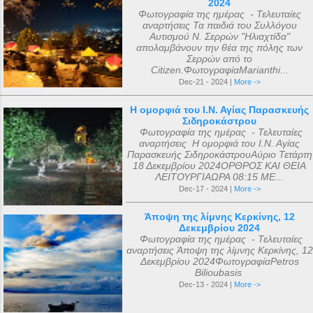
2024
Φωτογραφία της ημέρας - Τελευταίες
αναρτήσεις Τα παιδιά του Συλλόγου
Αυτισμού Ν. Σερρών "Ηλιαχτίδα"
απολαμβάνουν την θέα της πόλης των
Σερρών από το
Citizen.ΦωτογραφίαMarianthi...
Dec-21 - 2024 |
More ->
Η ομορφιά του Ι.Ν. Αγίας Παρασκευής
Σιδηροκάστρου
Φωτογραφία της ημέρας - Τελευταίες
αναρτήσεις Η ομορφιά του Ι.Ν. Αγίας
Παρασκευής ΣιδηροκάστρουΑύριο Τετάρτη
18 Δεκεμβρίου 2024ΟΡΘΡΟΣ ΚΑΙ ΘΕΙΑ
ΛΕΙΤΟΥΡΓΙΑΩΡΑ 08:15 ΜΕ...
Dec-17 - 2024 |
More ->
Άποψη της λίμνης Κερκίνης, 12
Δεκεμβρίου 2024
Φωτογραφία της ημέρας - Τελευταίες
αναρτήσεις Άποψη της λίμνης Κερκίνης, 12
Δεκεμβρίου 2024ΦωτογραφίαPetros
Bilioubasis
Dec-13 - 2024 |
More ->