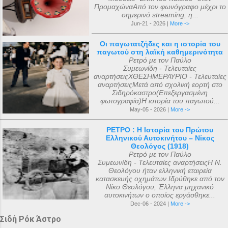
ΠρομαχώναΑπό τον φωνόγραφο μέχρι το
σημερινό streaming, η...
Jun-21 - 2026 |
More ->
Οι παγωτατζήδες και η ιστορία του
παγωτού στη λαϊκή καθημερινότητα
Ρετρό με τον Παύλο
Συμεωνίδη - Τελευταίες
αναρτήσειςΧΘΕΣΗΜΕΡΑΥΡΙΟ - Τελευταίες
αναρτήσειςΜετά από σχολική εορτή στο
Σιδηρόκαστρο(Επεξεργασμένη
φωτογραφία)Η ιστορία του παγωτού...
May-05 - 2026 |
More ->
ΡΕΤΡΟ : Η Ιστορία του Πρώτου
Ελληνικού Αυτοκινήτου – Νίκος
Θεολόγος (1918)
Ρετρό με τον Παύλο
Συμεωνίδη - Τελευταίες αναρτήσειςΗ Ν.
Θεολόγου ήταν ελληνική εταιρεία
κατασκευής οχημάτων.Ιδρύθηκε από τον
Νίκο Θεολόγου, Έλληνα μηχανικό
αυτοκινήτων ο οποίος εργάσθηκε...
Dec-06 - 2024 |
More ->
Σιδή Ρόκ Άστρο