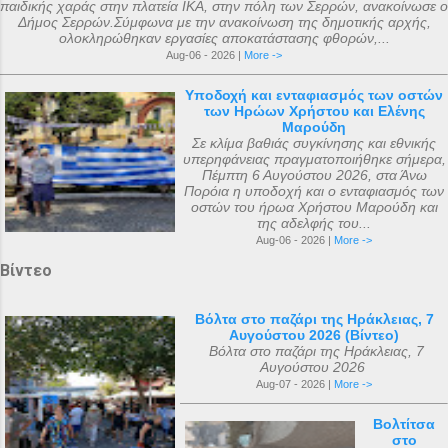
παιδικής χαράς στην πλατεία ΙΚΑ, στην πόλη των Σερρών, ανακοίνωσε ο
Δήμος Σερρών.Σύμφωνα με την ανακοίνωση της δημοτικής αρχής,
ολοκληρώθηκαν εργασίες αποκατάστασης φθορών,...
Aug-06 - 2026 |
More ->
Υποδοχή και ενταφιασμός των οστών
των Ηρώων Χρήστου και Ελένης
Μαρούδη
Σε κλίμα βαθιάς συγκίνησης και εθνικής
υπερηφάνειας πραγματοποιήθηκε σήμερα,
Πέμπτη 6 Αυγούστου 2026, στα Άνω
Πορόια η υποδοχή και ο ενταφιασμός των
οστών του ήρωα Χρήστου Μαρούδη και
της αδελφής του...
Aug-06 - 2026 |
More ->
Βίντεο
Βόλτα στο παζάρι της Ηράκλειας, 7
Αυγούστου 2026 (Βίντεο)
Βόλτα στο παζάρι της Ηράκλειας, 7
Αυγούστου 2026
Aug-07 - 2026 |
More ->
Βολτίτσα
στο