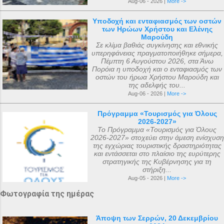
Aug-06 - 2026 |
More ->
του ναού ξεκίνησε με εισφορές από την
Πετρούπολη και τοποθετήθηκαν στα
κηδεία του μικρού Μάριου και
χειμερινά ανάκτορα, μέσα στον ναό
Υποδοχή και ενταφιασμός των οστών
των Ηρώων Χρήστου και Ελένης
ολοκληρώθηκε με εισφορές από την
αφιερωμένο ...
Μαρούδη
κηδεία της αείμνηστης Μαρίας Σπύρου και
Σε κλίμα βαθιάς συγκίνησης και εθνικής
υπερηφάνειας πραγματοποιήθηκε σήμερα,
με διάφορες άλλες εισφορές. Ο ακριβής
Πέμπτη 6 Αυγούστου 2026, στα Άνω
αριθμός των μελών της συνόδου, με βάση
Πορόια η υποδοχή και ο ενταφιασμός των
οστών του ήρωα Χρήστου Μαρούδη και
τις διαθέσιμες πηγές, δεν μπορεί να
της αδελφής του...
καθοριστεί ακριβώς ακόμα και σήμερα. Ο
Aug-06 - 2026 |
More ->
αριθμός που επικράτησε από
Πρόγραμμα «Τουρισμός για Όλους
μεταγενέστερες πηγές ιστορικών ήταν ο
2026-2027»
αριθμός 318. Ο Ευσέβιος της Καισαρείας
Το Πρόγραμμα «Τουρισμός για Όλους
2026-2027» στοχεύει στην άμεση ενίσχυση
τους αριθμεί 250, ο Αθανάσιος
της εγχώριας τουριστικής δραστηριότητας
Αλεξανδρείας 318, και ο Ευστάθιος Α...
και εντάσσεται στο πλαίσιο της ευρύτερης
στρατηγικής της Κυβέρνησης για τη
στήριξη...
Aug-05 - 2026 |
More ->
Φωτογραφία της ημέρας
Άποψη των Σερρών, 20 Δεκεμβρίου