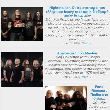
Nightstalker: Οι πρωτοπόροι του
ελληνικού heavy rock και η διαδρομή
τριών δεκαετιών
Σιδή Ρόκ Άστρο με την Μαρία Τρέντσιου -
Τελευταίες αναρτήσειςΛίγα συγκροτήματα
της ελληνικής ροκ σκηνής μπορούν να
καυχηθούν ότι διαμόρφωσαν ένα
ολόκληρο μουσικό ρεύμα. Οι Nightstalker
ανήκουν...
Jun-13 - 2026 |
More ->
Αφιέρωμα : Iron Maiden
Σιδή Ρόκ Άστρο με την Μαρία
Τρέντσιου - Τελευταίες αναρτήσειςΟι Iron
Maiden είναι ένα αγγλικό heavy metal
συγκρότημα, που ιδρύθηκε στο Leyton του
Ανατολικού Λονδίνου το 1975 από τον...
Feb-09 - 2026 |
More ->
Panx
Romana :
Παιδιά στα
όπλα...
Σιδή Ρόκ
Άστρο με την