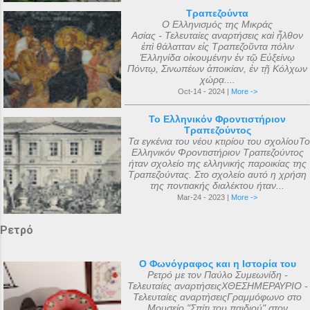
Τραπεζούντα
Ο Ελληνισμός της Μικράς
Ασίας - Τελευταίες αναρτήσεις καὶ ἦλθον
ἐπὶ θάλατταν εἰς Τραπεζοῦντα πόλιν
Ἑλληνίδα οἰκουμένην ἐν τῷ Εὐξείνῳ
Πόντῳ, Σινωπέων ἀποικίαν, ἐν τῇ Κόλχων
χώρᾳ....
Oct-14 - 2024 |
More ->
Το Ελληνικόν Φροντιστήριον
Τραπεζούντος
Τα εγκένια του νέου κτιρίου του σχολίουΤο
Ελληνικόν Φροντιστήριον Τραπεζούντος
ήταν σχολείο της ελληνικής παροικίας της
Τραπεζούντας. Στο σχολείο αυτό η χρήση
της ποντιακής διαλέκτου ήταν...
Mar-24 - 2023 |
More ->
Ρετρό
Ο Φωνόγραφος και η Ιστορία του
Ρετρό με τον Παύλο Συμεωνίδη -
Τελευταίες αναρτήσειςΧΘΕΣΗΜΕΡΑΥΡΙΟ -
Τελευταίες αναρτήσειςΓραμμόφωνο στο
Μουσείο "Σπίτι του παιδιού" στον