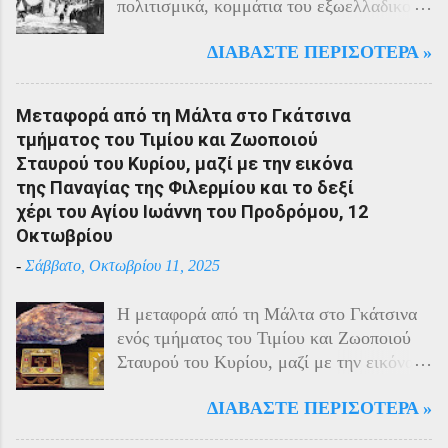
πολιτισμικά, κομμάτια του εξωελλαδικού
Ελληνισμού. Οι Έλληνες αποτελούσαν το
ΔΙΑΒΆΣΤΕ ΠΕΡΙΣΌΤΕΡΑ »
40% του πληθυσμού της περιοχής και μαζί
με τους Αρμένιους πρωταγωνιστούσαν
στην οικονομική ζωή της. Ο πληθυσμός
Μεταφορά από τη Μάλτα στο Γκάτσινα
του Πόντου είχε και αυτός στη διάρκεια
τμήματος του Τιμίου και Ζωοποιού
του πολέμου την ίδια τύχη με τον
Σταυρού του Κυρίου, μαζί με την εικόνα
υπόλοιπο μικρασιατικό πληθυσμό. Με την
της Παναγίας της Φιλερμίου και το δεξί
είσοδο της Τουρκίας στον πόλεμο
χέρι του Αγίου Ιωάννη του Προδρόμου, 12
πραγματοποιήθηκαν εκκενώσεις οικισμών,
Οκτωβρίου
εκτελέσεις λιποτακτών και αντίποινα στις
-
Σάββατο, Οκτωβρίου 11, 2025
οικογένειες των φυγοστράτων.
Χαρακτηριστική εδώ ήταν η απάντηση που
Η μεταφορά από τη Μάλτα στο Γκάτσινα
έδωσαν οι Πόντιοι στην καταπίεση με την
ενός τμήματος του Τιμίου και Ζωοποιού
οργανωμένη αντίσταση των κατοίκων του.
Σταυρού του Κυρίου, μαζί με την εικόνα
Αντιδρώντας στις πιέσεις των Τούρκων
της Παναγίας της Φιλερμίου (από το όρος
άρχισαν από το 1915 να καταφεύγουν
ΔΙΑΒΆΣΤΕ ΠΕΡΙΣΌΤΕΡΑ »
Φίλερμος στο νησί της Ρόδου) και το δεξί
αντάρτες στα βουνά και να επιδίδονται σε
χέρι του Αγίου Ιωάννη του Προδρόμου,
ανταρτοπόλεμο εναντίον του τακτικού