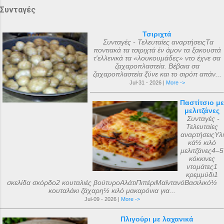
Συνταγές
Τσιριχτά
Συνταγές - Τελευταίες αναρτήσειςΤα
ποντιακά τα τσιριχτά έν άμον τα ξακουστά
τ'ελλενικά τα «λουκουμάδες» ντο έχνε σα
ζαχαροπλαστεία. Βέβαια σα
ζαχαροπλαστεία ξ̌ύνε και το σιρόπ απάν...
Jul-31 - 2026 |
More ->
Παστίτσιο με
μελιτζάνες
Συνταγές -
Τελευταίες
αναρτήσειςΥλι
κά½ κιλό
μελιτζάνες4–5
κόκκινες
ντομάτες1
κρεμμύδι1
σκελίδα σκόρδο2 κουταλιές βούτυροΑλάτιΠιπέριΜαϊντανόΒασιλικό½
κουταλάκι ζάχαρη½ κιλό μακαρόνια για...
Jul-09 - 2026 |
More ->
Πλιγούρι με λαχανικά