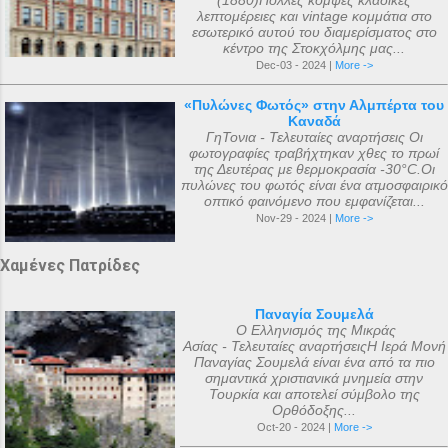
(1880)Πολλές κομψές κλασικές
λεπτομέρειες και vintage κομμάτια στο
εσωτερικό αυτού του διαμερίσματος στο
κέντρο της Στοκχόλμης μας...
Dec-03 - 2024 |
More ->
«Πυλώνες Φωτός» στην Αλμπέρτα του
Καναδά
ΓηΤονια - Τελευταίες αναρτήσεις Οι
φωτογραφίες τραβήχτηκαν χθες το πρωί
της Δευτέρας με θερμοκρασία -30°C.Οι
πυλώνες του φωτός είναι ένα ατμοσφαιρικό
οπτικό φαινόμενο που εμφανίζεται...
Nov-29 - 2024 |
More ->
Χαμένες Πατρίδες
Παναγία Σουμελά
Ο Ελληνισμός της Μικράς
Ασίας - Τελευταίες αναρτήσειςΗ Ιερά Μονή
Παναγίας Σουμελά είναι ένα από τα πιο
σημαντικά χριστιανικά μνημεία στην
Τουρκία και αποτελεί σύμβολο της
Ορθόδοξης...
Oct-20 - 2024 |
More ->