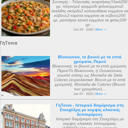
Συνταγές - Τελευταίες αναρτήσειςΥλικά200
γρ. πλιγούρι1 κρεμμύδι ψιλοκομμένο2
σκελίδες σκόρδο2 κολοκυθάκια κομμένα σε
κύβους2 καρότα κομμένα σε κύβους200
γρ. μανιτάρια λευκά κομμένα σε φέτες200
γρ....
Jun-29 - 2026 |
More ->
ΓηΤονια
Βίνικουνκα, το βουνό με τα επτά
χρώματα, Περού
Βίνικουνκα, το βουνό με τα επτά χρώματα,
ΠερούΤο Βίνικουνκα, ή Ουινικούνκα,
γνωστό επίσης ως Montaña de Siete
Colores (κυριολεκτικά: Βουνό με τα επτά
χρώματα), Montaña de Colores (Βουνό
των χρωμάτων)...
Jan-07 - 2025 |
More ->
ΓηΤονια - Ιστορικό διαμέρισμα στη
Στοκχόλμη με κομψές κλασικές
λεπτομέρειες
Ιστορικό διαμέρισμα στη Στοκχόλμη με
κομψές κλασικές λεπτομέρειες