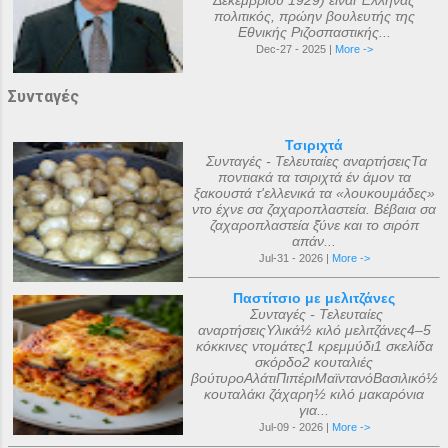
Δεκεμβρίου 1929) είναι Έλληνας
πολιτικός, πρώην βουλευτής της
Εθνικής Ριζοσπαστικής...
Dec-27 - 2025 |
More ->
Συνταγές
Τσιριχτά
Συνταγές - Τελευταίες αναρτήσειςΤα
ποντιακά τα τσιριχτά έν άμον τα
ξακουστά τ'ελλενικά τα «λουκουμάδες»
ντο έχνε σα ζαχαροπλαστεία. Βέβαια σα
ζαχαροπλαστεία ξ̌ύνε και το σιρόπ
απάν...
Jul-31 - 2026 |
More ->
Παστίτσιο με μελιτζάνες
Συνταγές - Τελευταίες
αναρτήσειςΥλικά½ κιλό μελιτζάνες4–5
κόκκινες ντομάτες1 κρεμμύδι1 σκελίδα
σκόρδο2 κουταλιές
βούτυροΑλάτιΠιπέριΜαϊντανόΒασιλικό½
κουταλάκι ζάχαρη½ κιλό μακαρόνια
για...
Jul-09 - 2026 |
More ->