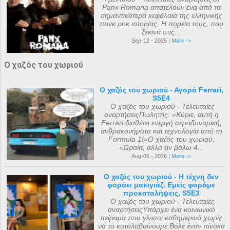
Panx Romana αποτελούν ένα από τα
σημαντικότερα κεφάλαια της ελληνικής
πανκ ροκ ιστορίας. Η πορεία τους, που
ξεκινά στις...
Sep-12 - 2025 |
More ->
Ο χαζός του χωριού
Ο χαζός του χωριού - Αγορά Ferrari,
S5E4
Ο χαζός του χωριού - Τελευταίες
αναρτήσειςΠωλητής: «Κύριε, αυτή η
Ferrari διαθέτει ενεργή αεροδυναμική,
ανθρακονήματα και τεχνολογία από τη
Formula 1!»Ο χαζός του χωριού:
«Ωραία, αλλά αν βάλω 4...
Aug-05 - 2026 |
More ->
Ο χαζός του χωριού - Η τέχνη δεν
φοράει μακιγιάζ. Εμείς φοράμε
προκαταλήψεις, S5E3
Ο χαζός του χωριού - Τελευταίες
αναρτήσειςΥπάρχει ένα κοινωνικό
πείραμα που γίνεται καθημερινά χωρίς
να το καταλαβαίνουμε.Βάλε έναν πίνακα