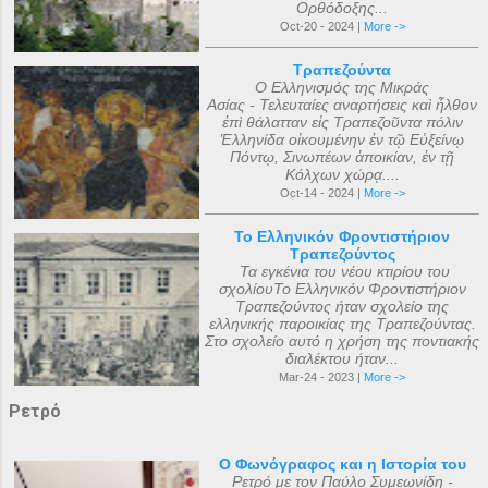
Ορθόδοξης...
Oct-20 - 2024 |
More ->
Τραπεζούντα
Ο Ελληνισμός της Μικράς
Ασίας - Τελευταίες αναρτήσεις καὶ ἦλθον
ἐπὶ θάλατταν εἰς Τραπεζοῦντα πόλιν
Ἑλληνίδα οἰκουμένην ἐν τῷ Εὐξείνῳ
Πόντῳ, Σινωπέων ἀποικίαν, ἐν τῇ
Κόλχων χώρᾳ....
Oct-14 - 2024 |
More ->
Το Ελληνικόν Φροντιστήριον
Τραπεζούντος
Τα εγκένια του νέου κτιρίου του
σχολίουΤο Ελληνικόν Φροντιστήριον
Τραπεζούντος ήταν σχολείο της
ελληνικής παροικίας της Τραπεζούντας.
Στο σχολείο αυτό η χρήση της ποντιακής
διαλέκτου ήταν...
Mar-24 - 2023 |
More ->
Ρετρό
Ο Φωνόγραφος και η Ιστορία του
Ρετρό με τον Παύλο Συμεωνίδη -