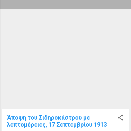
ή
σ
ε
ι
ς
Άποψη του Σιδηροκάστρου με
λεπτομέρειες, 17 Σεπτεμβρίου 1913