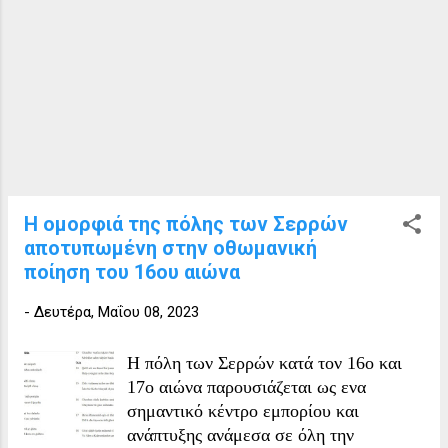
υποθέσεις των Οικονομικών Εφοριών
Δράμας και Νευροκοπίου.
Μετονομάσθηκε σε «Διοικητικό
Πρωτοδικείο Σερρών» με τις διατάξεις
του άρθρου 7 του ν.505/1976. Η τοπική
αρμοδιότητά του καθορίστηκε εκ νέου
με το Π.Δ. 404/1978 με έδρα τις Σέρρες
και περιφέρεια αυτήν του Νομού
Σερρών. Σήμερα στεγάζεται στο
Η ομορφιά της πόλης των Σερρών
δικαστικό μέγαρο Σερρών (Μεραρχίας
αποτυπωμένη στην οθωμανική
53). Η ιστορία του δικαστικού μεγάρου
ποίηση του 16ου αιώνα
Σερρών To Κτίριο φυλακών Σερρών
(πηγή: Emre Kolay, 2020) Αρκετές
-
Δευτέρα, Μαΐου 08, 2023
πληροφορίες για το κτίριο μας δίνει ο
Τουρκος Emre Kolay. Οι προσπάθειες
Η πόλη των Σερρών κατά τον 16ο και
εκσυγχρονισμού του Ποι...
17ο αιώνα παρουσιάζεται ως ενα
σημαντικό κέντρο εμπορίου και
ανάπτυξης ανάμεσα σε όλη την