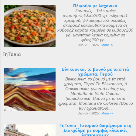
Πλιγούρι με λαχανικά
Συνταγές - Τελευταίες
αναρτήσειςΥλικά200 γρ. πλιγούρι1
κρεμμύδι ψιλοκομμένο2 σκελίδες
σκόρδο2 κολοκυθάκια κομμένα σε
κύβους2 καρότα κομμένα σε κύβους200
γρ. μανιτάρια λευκά κομμένα σε
φέτες200 γρ....
Jun-29 - 2026 |
More ->
ΓηΤονια
Βίνικουνκα, το βουνό με τα επτά
χρώματα, Περού
Βίνικουνκα, το βουνό με τα επτά
χρώματα, ΠερούΤο Βίνικουνκα, ή
Ουινικούνκα, γνωστό επίσης ως
Montaña de Siete Colores
(κυριολεκτικά: Βουνό με τα επτά
χρώματα), Montaña de Colores (Βουνό
των χρωμάτων)...
Jan-07 - 2025 |
More ->
ΓηΤονια - Ιστορικό διαμέρισμα στη
Στοκχόλμη με κομψές κλασικές
λεπτομέρειες