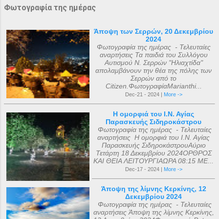
Φωτογραφία της ημέρας
Άποψη των Σερρών, 20 Δεκεμβρίου
2024
Φωτογραφία της ημέρας - Τελευταίες
αναρτήσεις Τα παιδιά του Συλλόγου
Αυτισμού Ν. Σερρών "Ηλιαχτίδα"
απολαμβάνουν την θέα της πόλης των
Σερρών από το
Citizen.ΦωτογραφίαMarianthi...
Dec-21 - 2024 |
More ->
Η ομορφιά του Ι.Ν. Αγίας
Παρασκευής Σιδηροκάστρου
Φωτογραφία της ημέρας - Τελευταίες
αναρτήσεις Η ομορφιά του Ι.Ν. Αγίας
Παρασκευής ΣιδηροκάστρουΑύριο
Τετάρτη 18 Δεκεμβρίου 2024ΟΡΘΡΟΣ
ΚΑΙ ΘΕΙΑ ΛΕΙΤΟΥΡΓΙΑΩΡΑ 08:15 ΜΕ...
Dec-17 - 2024 |
More ->
Άποψη της λίμνης Κερκίνης, 12
Δεκεμβρίου 2024
Φωτογραφία της ημέρας - Τελευταίες
αναρτήσεις Άποψη της λίμνης Κερκίνης,