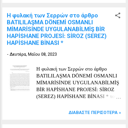
Η φυλακή των Σερρών στο άρθρο
BATILILAŞMA DÖNEMİ OSMANLI
MİMARİSİNDE UYGULANABİLMİŞ BİR
HAPİSHANE PROJESİ: SİROZ (SEREZ)
HAPİSHANE BİNASI *
-
Δευτέρα, Μαΐου 08, 2023
Η φυλακή των Σερρών στο άρθρο
BATILILAŞMA DÖNEMİ OSMANLI
MİMARİSİNDE UYGULANABİLMİŞ
BİR HAPİSHANE PROJESİ: SİROZ
(SEREZ) HAPİSHANE BİNASI * του
Emre Kolay AN ACTUALIZED
PRISON PROJECT IN THE
ΔΙΑΒΆΣΤΕ ΠΕΡΙΣΌΤΕΡΑ »
WESTERNIZATON PERIOD
OTTOMAN ARCHITECTURE: SİROZ