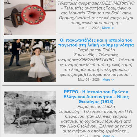
Τελευταίες αναρτήσειςΧΘΕΣΗΜΕΡΑΥΡΙΟ
- Τελευταίες αναρτήσειςΓραμμόφωνο
στο Μουσείο "Σπίτι του παιδιού" στον
ΠρομαχώναΑπό τον φωνόγραφο μέχρι
το σημερινό streaming, η...
Jun-21 - 2026 |
More ->
Οι παγωτατζήδες και η ιστορία του
παγωτού στη λαϊκή καθημερινότητα
Ρετρό με τον Παύλο
Συμεωνίδη - Τελευταίες
αναρτήσειςΧΘΕΣΗΜΕΡΑΥΡΙΟ - Τελευταί
ες αναρτήσειςΜετά από σχολική εορτή
στο Σιδηρόκαστρο(Επεξεργασμένη
φωτογραφία)Η ιστορία του παγωτού...
May-05 - 2026 |
More ->
ΡΕΤΡΟ : Η Ιστορία του Πρώτου
Ελληνικού Αυτοκινήτου – Νίκος
Θεολόγος (1918)
Ρετρό με τον Παύλο
Συμεωνίδη - Τελευταίες αναρτήσειςΗ Ν.
Θεολόγου ήταν ελληνική εταιρεία
κατασκευής οχημάτων.Ιδρύθηκε από
τον Νίκο Θεολόγου, Έλληνα μηχανικό
αυτοκινήτων ο οποίος εργάσθηκε...
Dec-06 - 2024 |
More ->