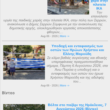
χαρά στην
πλατεία
ΙΚΑ
Την
επαναλειτο
υργία της παιδικής χαράς στην πλατεία ΙΚΑ, στην πόλη των Σερρών,
ανακοίνωσε ο Δήμος Σερρών.Σύμφωνα με την ανακοίνωση της
δημοτικής αρχής, ολοκληρώθηκαν εργασίες αποκατάστασης
φθορών,...
Aug-06 - 2026 |
More ->
Υποδοχή και ενταφιασμός των
οστών των Ηρώων Χρήστου και
Ελένης Μαρούδη
Σε κλίμα βαθιάς συγκίνησης και εθνικής
υπερηφάνειας πραγματοποιήθηκε
σήμερα, Πέμπτη 6 Αυγούστου 2026, στα
Άνω Πορόια η υποδοχή και ο
ενταφιασμός των οστών του ήρωα
Χρήστου Μαρούδη και της αδελφής
του...
Aug-06 - 2026 |
More ->
Βίντεο
Βόλτα στο παζάρι της Ηράκλειας, 7
Αυγούστου 2026 (Βίντεο)