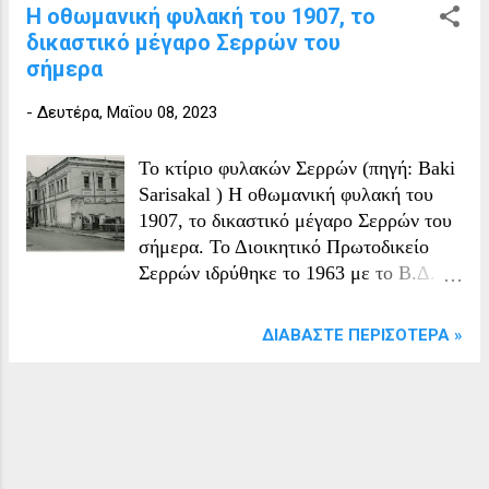
(SEREZ) PRISON BUILDING * Emre
Η οθωμανική φυλακή του 1907, το
KOLAY**
δικαστικό μέγαρο Σερρών του
σήμερα
-
Δευτέρα, Μαΐου 08, 2023
Το κτίριο φυλακών Σερρών (πηγή: Baki
Sarisakal ) Η οθωμανική φυλακή του
1907, το δικαστικό μέγαρο Σερρών του
σήμερα. Το Διοικητικό Πρωτοδικείο
Σερρών ιδρύθηκε το 1963 με το Β.Δ.
298/24-5-1963 (Φ.Ε.Κ. 68 Α΄) ως
«Πρωτοβάθμιο Φορολογικό Δικαστήριο
ΔΙΑΒΆΣΤΕ ΠΕΡΙΣΌΤΕΡΑ »
Σερρών» είχε ως έδρα τις Σέρρες
(Βασιλέως Βασιλείου 18) και
περιφέρεια τις Οικονομικές
Εφορίες Βισαλτίας, Σιντικής,
Σερρών και Φυλλίδας,μεταβατική δε
έδρα την Δράμα, όπου εκδικάζονταν οι