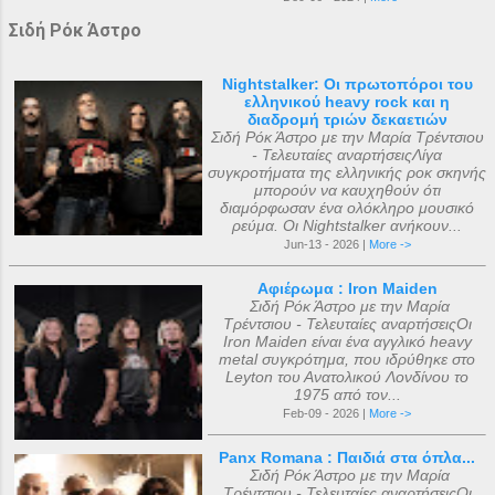
Σιδή Ρόκ Άστρο
Nightstalker: Οι πρωτοπόροι του
ελληνικού heavy rock και η
διαδρομή τριών δεκαετιών
Σιδή Ρόκ Άστρο με την Μαρία Τρέντσιου
- Τελευταίες αναρτήσειςΛίγα
συγκροτήματα της ελληνικής ροκ σκηνής
μπορούν να καυχηθούν ότι
διαμόρφωσαν ένα ολόκληρο μουσικό
ρεύμα. Οι Nightstalker ανήκουν...
Jun-13 - 2026 |
More ->
Αφιέρωμα : Iron Maiden
Σιδή Ρόκ Άστρο με την Μαρία
Τρέντσιου - Τελευταίες αναρτήσειςΟι
Iron Maiden είναι ένα αγγλικό heavy
metal συγκρότημα, που ιδρύθηκε στο
Leyton του Ανατολικού Λονδίνου το
1975 από τον...
Feb-09 - 2026 |
More ->
Panx Romana : Παιδιά στα όπλα...
Σιδή Ρόκ Άστρο με την Μαρία
Τρέντσιου - Τελευταίες αναρτήσειςΟι