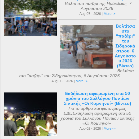
Βόλτα στο παζάρι της Ηράκλειας, 7
Αυγούστου 2026
Aug-07 - 2026 |
More ->
Βολτίτσα
στο
"παζάρι"
του
Σιδηροκά
στρου, 6
Αυγούστο
υ 2026
(Βίντεο)
Βολτίτσα
στο "παζάρι" του Σιδηροκάστρου, 6 Αυγούστου 2026
Aug-06 - 2026 |
More ->
Εκδήλωση αφιερωμένη στα 50
χρόνια του Συλλόγου Ποντίων
Σιντικής «Οι Κομνηνοί» (Βίντεο)
Για το άρθρο και φωτογραφίες
ΕΔΩΕκδήλωση αφιερωμένη στα 50
χρόνια του Συλλόγου Ποντίων Σιντικής
«Οι Κομνηνοί»
Aug-02 - 2026 |
More ->