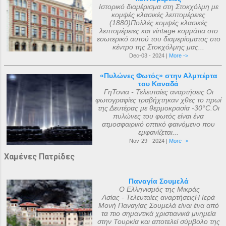
Ιστορικό διαμέρισμα στη Στοκχόλμη με
κομψές κλασικές λεπτομέρειες
(1880)Πολλές κομψές κλασικές
λεπτομέρειες και vintage κομμάτια στο
εσωτερικό αυτού του διαμερίσματος στο
κέντρο της Στοκχόλμης μας...
Dec-03 - 2024 |
More ->
«Πυλώνες Φωτός» στην Αλμπέρτα
του Καναδά
ΓηΤονια - Τελευταίες αναρτήσεις Οι
φωτογραφίες τραβήχτηκαν χθες το πρωί
της Δευτέρας με θερμοκρασία -30°C.Οι
πυλώνες του φωτός είναι ένα
ατμοσφαιρικό οπτικό φαινόμενο που
εμφανίζεται...
Nov-29 - 2024 |
More ->
Χαμένες Πατρίδες
Παναγία Σουμελά
Ο Ελληνισμός της Μικράς
Ασίας - Τελευταίες αναρτήσειςΗ Ιερά
Μονή Παναγίας Σουμελά είναι ένα από
τα πιο σημαντικά χριστιανικά μνημεία
στην Τουρκία και αποτελεί σύμβολο της