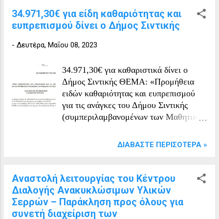
τριμμένο τυρί παρμεζάνα Εκτέλεση Σε
34.971,30€ για είδη καθαριότητας και
μια κατσαρόλα, βράζετε τα μακαρόνια
ευπρεπισμού δίνει ο Δήμος Σιντικής
μαζί με το ζωμό. Ψήνετε το στήθος
-
Δευτέρα, Μαΐου 08, 2023
κοτόπουλου. Σοτάρετε για λίγο το
τριμμένο κολοκύθι με το σκόρδο,το
κρεμμύδι και τις λιαστές τομάτες.
34.971,30€ για καθαριστικά δίνει ο
Στραγγίζετε τα μακαρόνια και
Δήμος Σιντικής ΘΕΜΑ: «Προμήθεια
προσθέτετε τη μαργαρίνη , όσο είναι
ειδών καθαριότητας και ευπρεπισμού
ακόμα ζεστά, για να λιώσει.
για τις ανάγκες του Δήμου Σιντικής
Προσθέτετε τα λαχανικά και το
(συμπεριλαμβανομένων των Μαθητικών
κοτόπουλο στα μακαρόνια και
Εστιών) και των Νομικών του
ανακατεύετε. Σερβίρετε σε βαθύ πιάτο
Προσώπων». Α Π Ο Φ Α Σ Η 225/08-
ΔΙΑΒΆΣΤΕ ΠΕΡΙΣΌΤΕΡΑ »
και ρίχνετε από πάνω και την
05-2023 Ο ΔΗΜΑΡΧΟΣ ΣΙΝΤΙΚΗΣ
παρμεζάνα.
Απόφαση Α. Εγκρίνει τη διενέργεια της
προμήθειας με τίτλο «Προμήθεια ειδών
Αναστολή λειτουργίας του Κέντρου
καθαριότητας και ευπρεπισμού για τις
Διαλογής Ανακυκλώσιμων Υλικών
ανάγκες του Δήμου Σιντικής
Σερρών – Παράκληση προς όλους για
(συμπεριλαμβανομένων των Μαθητικών
συνετή διαχείριση των