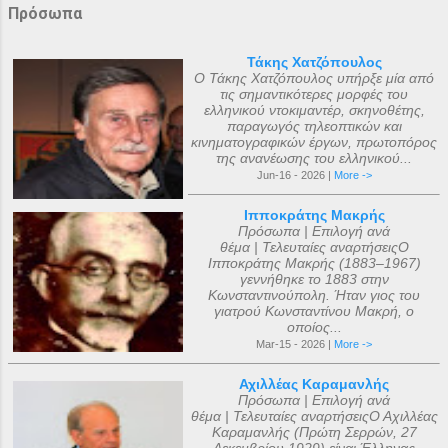
Πρόσωπα
Τάκης Χατζόπουλος
Ο Τάκης Χατζόπουλος υπήρξε μία από
τις σημαντικότερες μορφές του
ελληνικού ντοκιμαντέρ, σκηνοθέτης,
παραγωγός τηλεοπτικών και
κινηματογραφικών έργων, πρωτοπόρος
της ανανέωσης του ελληνικού...
Jun-16 - 2026 |
More ->
Ιπποκράτης Μακρής
Πρόσωπα | Επιλογή ανά
θέμα | Τελευταίες αναρτήσειςΟ
Ιπποκράτης Μακρής (1883–1967)
γεννήθηκε το 1883 στην
Κωνσταντινούπολη. Ήταν γιος του
γιατρού Κωνσταντίνου Μακρή, ο
οποίος...
Mar-15 - 2026 |
More ->
Αχιλλέας Καραμανλής
Πρόσωπα | Επιλογή ανά
θέμα | Τελευταίες αναρτήσειςΟ Αχιλλέας
Καραμανλής (Πρώτη Σερρών, 27