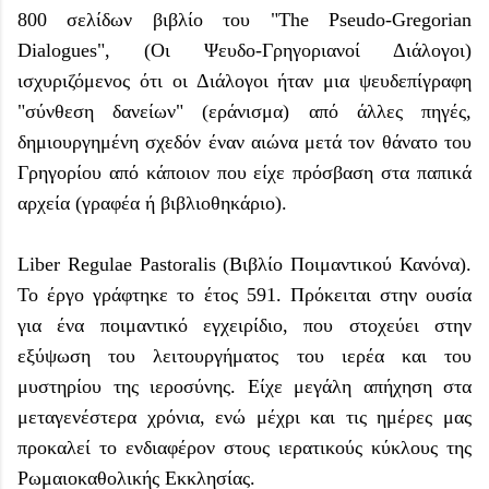
800 σελίδων βιβλίο του "The Pseudo-Gregorian
Dialogues", (Οι Ψευδο-Γρηγοριανοί Διάλογοι)
ισχυριζόμενος ότι οι Διάλογοι ήταν μια ψευδεπίγραφη
"σύνθεση δανείων" (εράνισμα) από άλλες πηγές,
δημιουργημένη σχεδόν έναν αιώνα μετά τον θάνατο του
Γρηγορίου από κάποιον που είχε πρόσβαση στα παπικά
αρχεία (γραφέα ή βιβλιοθηκάριο).
Liber Regulae Pastoralis (Βιβλίο Ποιμαντικού Κανόνα).
Το έργο γράφτηκε το έτος 591. Πρόκειται στην ουσία
για ένα ποιμαντικό εγχειρίδιο, που στοχεύει στην
εξύψωση του λειτουργήματος του ιερέα και του
μυστηρίου της ιερoσύνης. Είχε μεγάλη απήχηση στα
μεταγενέστερα χρόνια, ενώ μέχρι και τις ημέρες μας
προκαλεί το ενδιαφέρον στους ιερατικούς κύκλους της
Ρωμαιοκαθολικής Εκκλησίας.