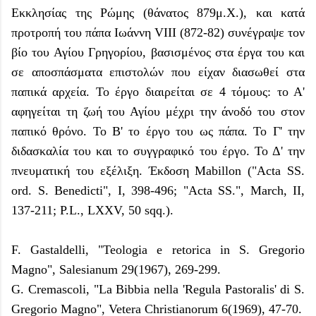
Εκκλησίας της Ρώμης (θάνατος 879μ.Χ.), και κατά
προτροπή του πάπα Ιωάννη VIII (872-82) συνέγραψε τον
βίο του Αγίου Γρηγορίου, βασισμένος στα έργα του και
σε αποσπάσματα επιστολών που είχαν διασωθεί στα
παπικά αρχεία. Το έργο διαιρείται σε 4 τόμους: το Α'
αφηγείται τη ζωή του Αγίου μέχρι την άνοδό του στον
παπικό θρόνο. Το Β' το έργο του ως πάπα. Το Γ' την
διδασκαλία του και το συγγραφικό του έργο. Το Δ' την
πνευματική του εξέλιξη. Έκδοση Mabillon ("Acta SS.
ord. S. Benedicti", I, 398-496; "Acta SS.", March, II,
137-211; P.L., LXXV, 50 sqq.).
F. Gastaldelli, "Teologia e retorica in S. Gregorio
Magno", Salesianum 29(1967), 269-299.
G. Cremascoli, "La Bibbia nella 'Regula Pastoralis' di S.
Gregorio Magno", Vetera Christianorum 6(1969), 47-70.