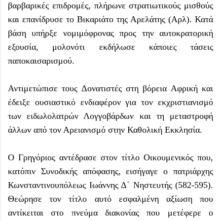
βαρβαρικές επιδρομές, πλήρωνε στρατιωτικούς μισθούς
και επανίδρυσε το Βικαριάτο της Αρελάτης (Αρλ). Κατά
βάση υπήρξε νομιμόφρονας προς την αυτοκρατορική
εξουσία, μολονότι εκδήλωσε κάποιες τάσεις
παποκαισαρισμού.
Αντιμετώπισε τους Δονατιστές στη βόρεια Αφρική και
έδειξε ουσιαστικό ενδιαφέρον για τον εκχριστιανισμό
των ειδωλολατρών Λογγοβάρδων και τη μεταστροφή
άλλων από τον Αρειανισμό στην Καθολική Εκκλησία.
Ο Γρηγόριος αντέδρασε στον τίτλο Οικουμενικός που,
κατόπιν Συνοδικής απόφασης, εισήγαγε ο πατριάρχης
Κωνσταντινουπόλεως Ιωάννης Δ΄ Νηστευτής (582-595).
Θεώρησε τον τίτλο αυτό εσφαλμένη αξίωση που
αντίκειται στο πνεύμα διακονίας που μετέφερε ο