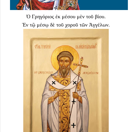
Ὁ Γρηγόριος ἐκ μέσου μὲν τοῦ βίου.
Ἐν τῷ μέσῳ δὲ τοῦ χοροῦ τῶν Ἀγγέλων.