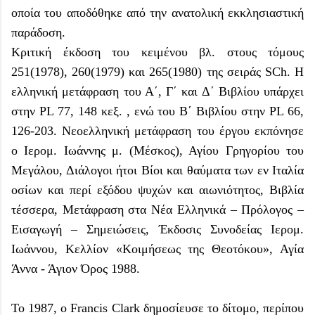
οποία του αποδόθηκε από την ανατολική εκκλησιαστική
παράδοση.
Κριτική έκδοση του κειμένου βλ. στους τόμους
251(1978), 260(1979) και 265(1980) της σειράς SCh. Η
ελληνική μετάφραση του Α΄, Γ΄ και Δ΄ Βιβλίου υπάρχει
στην PL 77, 148 κεξ. , ενώ του Β΄ Βιβλίου στην PL 66,
126-203. Νεοελληνική μετάφραση του έργου εκπόνησε
ο Ιερομ. Ιωάννης μ. (Μέσκος), Αγίου Γρηγορίου του
Μεγάλου, Διάλογοι ήτοι Βίοι και θαύματα των εν Ιταλία
οσίων και περί εξόδου ψυχών και αιωνιότητος, Βιβλία
τέσσερα, Μετάφραση στα Νέα Ελληνικά – Πρόλογος –
Εισαγωγή – Σημειώσεις, Έκδοσις Συνοδείας Ιερομ.
Ιωάννου, Κελλίον «Κοιμήσεως της Θεοτόκου», Αγία
Άννα - Άγιον Όρος 1988.
Το 1987, ο Francis Clark δημοσίευσε το δίτομο, περίπου