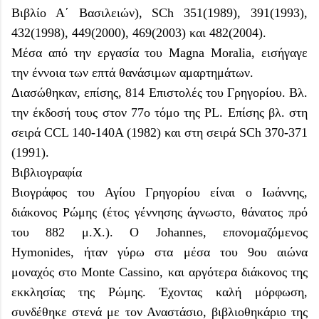
Βιβλίο Α΄ Βασιλειών), SCh 351(1989), 391(1993),
432(1998), 449(2000), 469(2003) και 482(2004).
Μέσα από την εργασία του Magna Moralia, εισήγαγε
την έννοια των επτά θανάσιμων αμαρτημάτων.
Διασώθηκαν, επίσης, 814 Επιστολές του Γρηγορίου. Βλ.
την έκδοσή τους στον 77ο τόμο της PL. Επίσης βλ. στη
σειρά CCL 140-140A (1982) και στη σειρά SCh 370-371
(1991).
Βιβλιογραφία
Βιογράφος του Αγίου Γρηγορίου είναι ο Ιωάννης,
διάκονος Ρώμης (έτος γέννησης άγνωστο, θάνατος πρό
του 882 μ.Χ.). Ο Johannes, επονομαζόμενος
Hymonides, ήταν γύρω στα μέσα του 9ου αιώνα
μοναχός στο Monte Cassino, και αργότερα διάκονος της
εκκλησίας της Ρώμης. Έχοντας καλή μόρφωση,
συνδέθηκε στενά με τον Αναστάσιο, βιβλιοθηκάριο της