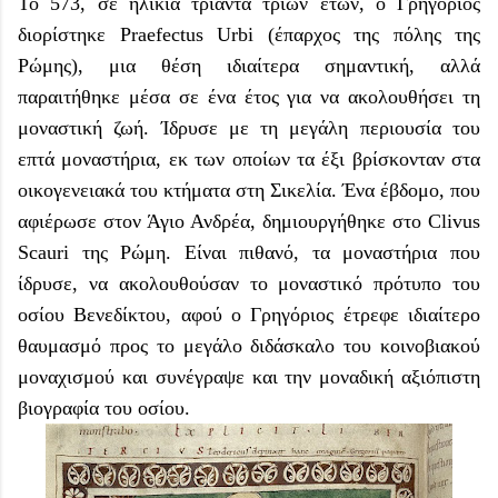
Το 573, σε ηλικία τριάντα τριών ετών, ο Γρηγόριος
διορίστηκε Praefectus Urbi (έπαρχος της πόλης της
Ρώμης), μια θέση ιδιαίτερα σημαντική, αλλά
παραιτήθηκε μέσα σε ένα έτος για να ακολουθήσει τη
μοναστική ζωή. Ίδρυσε με τη μεγάλη περιουσία του
επτά μοναστήρια, εκ των οποίων τα έξι βρίσκονταν στα
οικογενειακά του κτήματα στη Σικελία. Ένα έβδομο, που
αφιέρωσε στον Άγιο Ανδρέα, δημιουργήθηκε στο Clivus
Scauri της Ρώμη. Είναι πιθανό, τα μοναστήρια που
ίδρυσε, να ακολουθούσαν το μοναστικό πρότυπο του
οσίου Βενεδίκτου, αφού ο Γρηγόριος έτρεφε ιδιαίτερο
θαυμασμό προς το μεγάλο διδάσκαλο του κοινοβιακού
μοναχισμού και συνέγραψε και την μοναδική αξιόπιστη
βιογραφία του οσίου.