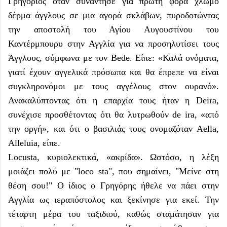
Γρηγόριος όταν συνάντησε για πρώτη φορά χλωμό
δέρμα άγγλους σε μια αγορά σκλάβων, πυροδοτώντας
την αποστολή του Αγίου Αυγουστίνου του
Καντέρμπουρυ στην Αγγλία για να προσηλυτίσει τους
Άγγλους, σύμφωνα με τον Bede. Είπε: «Καλά ονόματα,
γιατί έχουν αγγελικά πρόσωπα και θα έπρεπε να είναι
συγκληρονόμοι με τους αγγέλους στον ουρανό».
Ανακαλύπτοντας ότι η επαρχία τους ήταν η Deira,
συνέχισε προσθέτοντας ότι θα λυτρωθούν de ira, «από
την οργή», και ότι ο βασιλιάς τους ονομαζόταν Aella,
Alleluia, είπε.
Locusta, κυριολεκτικά, «ακρίδα». Ωστόσο, η λέξη
μοιάζει πολύ με "loco sta", που σημαίνει, "Μείνε στη
θέση σου!" Ο ίδιος ο Γρηγόρης ήθελε να πάει στην
Αγγλία ως ιεραπόστολος και ξεκίνησε για εκεί. Την
τέταρτη μέρα του ταξιδιού, καθώς σταμάτησαν για