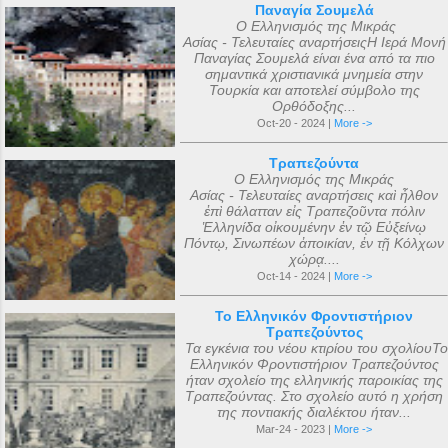
Παναγία Σουμελά
Ο Ελληνισμός της Μικράς
Ασίας - Τελευταίες αναρτήσειςΗ Ιερά Μονή
Παναγίας Σουμελά είναι ένα από τα πιο
σημαντικά χριστιανικά μνημεία στην
Τουρκία και αποτελεί σύμβολο της
Ορθόδοξης...
Oct-20 - 2024 |
More ->
Τραπεζούντα
Ο Ελληνισμός της Μικράς
Ασίας - Τελευταίες αναρτήσεις καὶ ἦλθον
ἐπὶ θάλατταν εἰς Τραπεζοῦντα πόλιν
Ἑλληνίδα οἰκουμένην ἐν τῷ Εὐξείνῳ
Πόντῳ, Σινωπέων ἀποικίαν, ἐν τῇ Κόλχων
χώρᾳ....
Oct-14 - 2024 |
More ->
Το Ελληνικόν Φροντιστήριον
Τραπεζούντος
Τα εγκένια του νέου κτιρίου του σχολίουΤο
Ελληνικόν Φροντιστήριον Τραπεζούντος
ήταν σχολείο της ελληνικής παροικίας της
Τραπεζούντας. Στο σχολείο αυτό η χρήση
της ποντιακής διαλέκτου ήταν...
Mar-24 - 2023 |
More ->