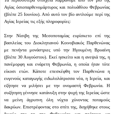
Αγίας όσιοπαρθενομάρτυρος και πολυάθλου Φεβρωνίας
(βλέπε 25 Ιουνίου). Από αυτό τον βίο αντλούμε περί της
Αγίας Ιερείας τις εξής πληροφορίες:
Στην Νίσιβη της Μεσοποταμίας ευρίσκετο επί της
βασιλείας του Διοκλητιανού Κοινοβιακός Παρθενώνας
με πενήντα μονάστριες υπό την Ηγουμένη Βρυαίνη
(βλέπε 30 Αυγούστου). Εκεί ησκείτο και η ανεψιά της, η
πανέμορφη και ενάρετη Φεβρωνία, η οποία ήταν τότε
είκοσι ετών. Κάποτε επεσκέφθη τον Παρθενώνα η
ευγενούς καταγωγής ειδωλολάτρισσα νέα, η Ιερεία, και
εζήτησε να μιλήσει με την ονομαστή Φεβρωνία. Η
συζήτηση γέννησε κατάνυξη στην ψυχή της Ιερείας ώστε
να μείνη άγρυπνη όλη νύχτα χύνοντας ποταμούς
δακρύων. Επιστρέφοντας στο σπίτι της, διηγήθηκε στους
δικούς της τα της Φεβρωνίας και πρότεινε να