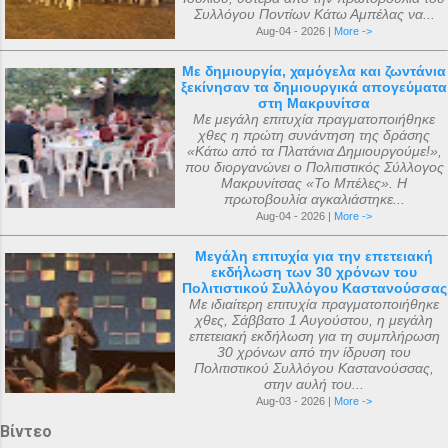
Συλλόγου Ποντίων Κάτω Αμπέλας να...
Aug-04 - 2026 |
More ->
Με δημιουργία, χαμόγελα και ζωντάνια
ξεκίνησαν τα δημιουργικά απογεύματα
στη Μακρυνίτσα
Με μεγάλη επιτυχία πραγματοποιήθηκε
χθες η πρώτη συνάντηση της δράσης
«Κάτω από τα Πλατάνια Δημιουργούμε!»,
που διοργανώνει ο Πολιτιστικός Σύλλογος
Μακρυνίτσας «Το Μπέλες». Η
πρωτοβουλία αγκαλιάστηκε...
Aug-04 - 2026 |
More ->
Μεγάλη επιτυχία για την επετειακή
εκδήλωση των 30 χρόνων του
Πολιτιστικού Συλλόγου Καστανούσσας
Με ιδιαίτερη επιτυχία πραγματοποιήθηκε
χθες, Σάββατο 1 Αυγούστου, η μεγάλη
επετειακή εκδήλωση για τη συμπλήρωση
30 χρόνων από την ίδρυση του
Πολιτιστικού Συλλόγου Καστανούσσας,
στην αυλή του...
Aug-03 - 2026 |
More ->
Βίντεο