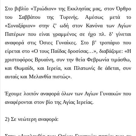
Στο βιβλίο «Τριώδιον» της Εκκλησίας μας, στον Όρθρο
του Σαββάτου της Τυρινής. Αμέσως μετά το
«Συναξάριον» στην ζ’ ωδή στον Κανόνα των Αγίων
Πατέρων που είναι γραμμένος σε ήχο πλ. δ’ γίνεται
αναφορά στις Όσιες Γυναίκες. Στο β’ τροπάριο που
είρεται στο «Ο τους Παίδας δροσίσας…», διαβάζομε: «Η
χριστοφόρος Βρυαίνη, συν την θεία Φεβρωνία τιμάσθω,
και Θωμαίδι, και Ιερεία, και Πλατωνίς δε άδεται, συν
αυταίς και Μελανθία πιστώς».
Έχουμε λοιπόν αναφορά όλων των Αγίων Γυναικών που
αναφέρονται στον βίο της Αγίας Ιερείας.
2) Σε νεώτερη αναφορά:
Στην «Ακολουθία των Οσίων Γυναικών πασών των εν