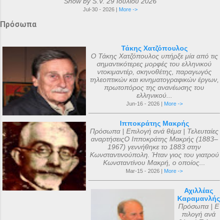
Show by S.V. 29 Ιουλίου 2026
Jul-30 - 2026 |
More ->
Πρόσωπα
Τάκης Χατζόπουλος
Ο Τάκης Χατζόπουλος υπήρξε μία από τις
σημαντικότερες μορφές του ελληνικού
ντοκιμαντέρ, σκηνοθέτης, παραγωγός
τηλεοπτικών και κινηματογραφικών έργων,
πρωτοπόρος της ανανέωσης του
ελληνικού...
Jun-16 - 2026 |
More ->
Ιπποκράτης Μακρής
Πρόσωπα | Επιλογή ανά θέμα | Τελευταίες
αναρτήσειςΟ Ιπποκράτης Μακρής (1883–
1967) γεννήθηκε το 1883 στην
Κωνσταντινούπολη. Ήταν γιος του γιατρού
Κωνσταντίνου Μακρή, ο οποίος...
Mar-15 - 2026 |
More ->
Αχιλλέας
Καραμανλής
Πρόσωπα | Ε
πιλογή ανά