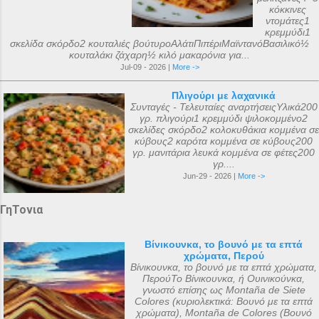
κόκκινες
ντομάτες1
κρεμμύδι1
σκελίδα σκόρδο2 κουταλιές βούτυροΑλάτιΠιπέριΜαϊντανόΒασιλικό½
κουταλάκι ζάχαρη½ κιλό μακαρόνια για...
Jul-09 - 2026 |
More ->
Πλιγούρι με λαχανικά
Συνταγές - Τελευταίες αναρτήσειςΥλικά200
γρ. πλιγούρι1 κρεμμύδι ψιλοκομμένο2
σκελίδες σκόρδο2 κολοκυθάκια κομμένα σε
κύβους2 καρότα κομμένα σε κύβους200
γρ. μανιτάρια λευκά κομμένα σε φέτες200
γρ....
Jun-29 - 2026 |
More ->
ΓηΤονια
Βίνικουνκα, το βουνό με τα επτά
χρώματα, Περού
Βίνικουνκα, το βουνό με τα επτά χρώματα,
ΠερούΤο Βίνικουνκα, ή Ουινικούνκα,
γνωστό επίσης ως Montaña de Siete
Colores (κυριολεκτικά: Βουνό με τα επτά
χρώματα), Montaña de Colores (Βουνό