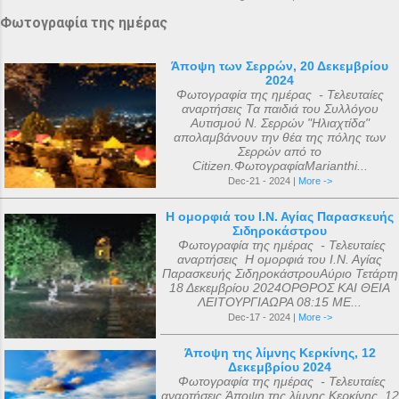
Φωτογραφία της ημέρας
Άποψη των Σερρών, 20 Δεκεμβρίου
2024
Φωτογραφία της ημέρας - Τελευταίες
αναρτήσεις Τα παιδιά του Συλλόγου
Αυτισμού Ν. Σερρών "Ηλιαχτίδα"
απολαμβάνουν την θέα της πόλης των
Σερρών από το
Citizen.ΦωτογραφίαMarianthi...
Dec-21 - 2024 |
More ->
Η ομορφιά του Ι.Ν. Αγίας Παρασκευής
Σιδηροκάστρου
Φωτογραφία της ημέρας - Τελευταίες
αναρτήσεις Η ομορφιά του Ι.Ν. Αγίας
Παρασκευής ΣιδηροκάστρουΑύριο Τετάρτη
18 Δεκεμβρίου 2024ΟΡΘΡΟΣ ΚΑΙ ΘΕΙΑ
ΛΕΙΤΟΥΡΓΙΑΩΡΑ 08:15 ΜΕ...
Dec-17 - 2024 |
More ->
Άποψη της λίμνης Κερκίνης, 12
Δεκεμβρίου 2024
Φωτογραφία της ημέρας - Τελευταίες
αναρτήσεις Άποψη της λίμνης Κερκίνης, 12