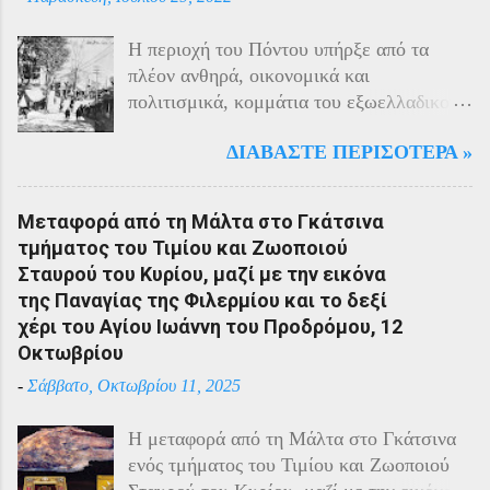
Η περιοχή του Πόντου υπήρξε από τα
πλέον ανθηρά, οικονομικά και
πολιτισμικά, κομμάτια του εξωελλαδικού
Ελληνισμού. Οι Έλληνες αποτελούσαν το
ΔΙΑΒΆΣΤΕ ΠΕΡΙΣΌΤΕΡΑ »
40% του πληθυσμού της περιοχής και μαζί
με τους Αρμένιους πρωταγωνιστούσαν
στην οικονομική ζωή της. Ο πληθυσμός
Μεταφορά από τη Μάλτα στο Γκάτσινα
του Πόντου είχε και αυτός στη διάρκεια
τμήματος του Τιμίου και Ζωοποιού
του πολέμου την ίδια τύχη με τον
Σταυρού του Κυρίου, μαζί με την εικόνα
υπόλοιπο μικρασιατικό πληθυσμό. Με την
της Παναγίας της Φιλερμίου και το δεξί
είσοδο της Τουρκίας στον πόλεμο
χέρι του Αγίου Ιωάννη του Προδρόμου, 12
πραγματοποιήθηκαν εκκενώσεις οικισμών,
Οκτωβρίου
εκτελέσεις λιποτακτών και αντίποινα στις
-
Σάββατο, Οκτωβρίου 11, 2025
οικογένειες των φυγοστράτων.
Χαρακτηριστική εδώ ήταν η απάντηση που
Η μεταφορά από τη Μάλτα στο Γκάτσινα
έδωσαν οι Πόντιοι στην καταπίεση με την
ενός τμήματος του Τιμίου και Ζωοποιού
οργανωμένη αντίσταση των κατοίκων του.