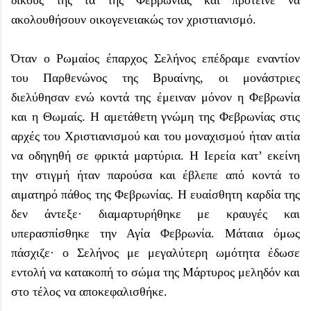
ακολουθήσουν οικογενειακώς τον χριστιανισμό.
Όταν ο Ρωμαίος έπαρχος Σελήνος επέδραμε εναντίον
του Παρθενώνος της Βρυαίνης, οι μονάστριες
διελύθησαν ενώ κοντά της έμειναν μόνον η Φεβρωνία
και η Θωμαίς. Η αμετάθετη γνώμη της Φεβρωνίας στις
αρχές του Χριστιανισμού και του μοναχισμού ήταν αιτία
να οδηγηθή σε φρικτά μαρτύρια. Η Ιερεία κατ’ εκείνη
την στιγμή ήταν παρούσα και έβλεπε από κοντά το
αιματηρό πάθος της Φεβρωνίας. Η ευαίσθητη καρδία της
δεν άντεξε· διαμαρτυρήθηκε με κραυγές και
υπερασπίσθηκε την Αγία Φεβρωνία. Μάταια όμως
πάσχιζε· ο Σελήνος με μεγαλύτερη ωμότητα έδωσε
εντολή να κατακοπή το σώμα της Μάρτυρος μεληδόν και
στο τέλος να αποκεφαλισθήκε.