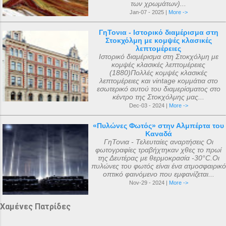
των χρωμάτων)...
Jan-07 - 2025 |
More ->
ΓηΤονια - Ιστορικό διαμέρισμα στη
Στοκχόλμη με κομψές κλασικές
λεπτομέρειες
Ιστορικό διαμέρισμα στη Στοκχόλμη με
κομψές κλασικές λεπτομέρειες
(1880)Πολλές κομψές κλασικές
λεπτομέρειες και vintage κομμάτια στο
εσωτερικό αυτού του διαμερίσματος στο
κέντρο της Στοκχόλμης μας...
Dec-03 - 2024 |
More ->
«Πυλώνες Φωτός» στην Αλμπέρτα του
Καναδά
ΓηΤονια - Τελευταίες αναρτήσεις Οι
φωτογραφίες τραβήχτηκαν χθες το πρωί
της Δευτέρας με θερμοκρασία -30°C.Οι
πυλώνες του φωτός είναι ένα ατμοσφαιρικό
οπτικό φαινόμενο που εμφανίζεται...
Nov-29 - 2024 |
More ->
Χαμένες Πατρίδες