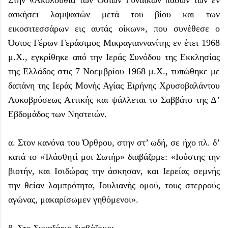
ασκήσει λαμψασών μετά του βίου και των
εικοσιτεσσάρων εις αυτάς οίκων», που συνέθεσε ο
Όσιος Γέρων Γεράσιμος Μικραγιαννανίτης εν έτει 1968
μ.Χ., εγκρίθηκε από την Ιεράς Συνόδου της Εκκλησίας
της Ελλάδος στις 7 Νοεμβρίου 1968 μ.Χ., τυπώθηκε με
δαπάνη της Ιεράς Μονής Αγίας Ειρήνης Χρυσοβαλάντου
Λυκοβρύσεως Αττικής και ψάλλεται το Σαββάτο της Δ’
Εβδομάδος των Νηστειών.
α. Στον κανόνα του Όρθρου, στην στ’ ωδή, σε ήχο πλ. δ’
κατά το «Ίλάσθητί μοι Σωτήρ» διαβάζομε: «Ιούστης την
βιοτήν, και Ισιδώρας την άσκησαν, και Ιερείας σεμνής
την θείαν λαμπρότητα, Ιουλιανής ομού, τους στερρούς
αγώνας, μακαρίσωμεν γηθόμενοι».
β. Στο Συναξάριο διαβάζομε: