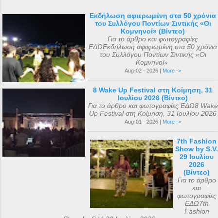
Εκδήλωση αφιερωμένη στα 50 χρόνια
του Συλλόγου Ποντίων Σιντικής «Οι
Κομνηνοί» (Βίντεο)
Για το άρθρο και φωτογραφίες
ΕΔΩΕκδήλωση αφιερωμένη στα 50 χρόνια
του Συλλόγου Ποντίων Σιντικής «Οι
Κομνηνοί»
Aug-02 - 2026 |
More ->
8 Wake Up Festival στη Κοίμηση, 31
Ιουλίου 2026 (Βίντεο)
Για το άρθρο και φωτογραφίες ΕΔΩ8 Wake
Up Festival στη Κοίμηση, 31 Ιουλίου 2026
Aug-01 - 2026 |
More ->
7th Fashion
Show by S.V.
29 Ιουλίου
2026
(Βίντεο)
Για το άρθρο
και
φωτογραφίες
ΕΔΩ7th
Fashion