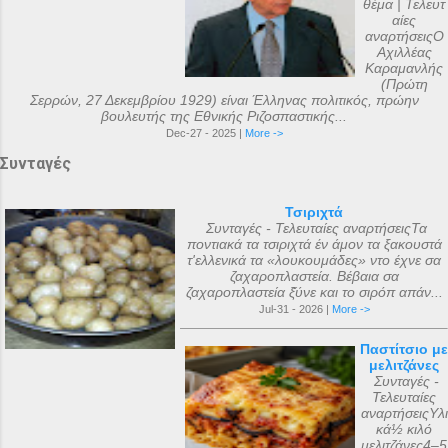
θέμα | Τελευτ
αίες
αναρτήσειςΟ
Αχιλλέας
Καραμανλής
(Πρώτη
Σερρών, 27 Δεκεμβρίου 1929) είναι Έλληνας πολιτικός, πρώην
βουλευτής της Εθνικής Ριζοσπαστικής...
Dec-27 - 2025 |
More ->
Συνταγές
Τσιριχτά
Συνταγές - Τελευταίες αναρτήσειςΤα
ποντιακά τα τσιριχτά έν άμον τα ξακουστά
τ'ελλενικά τα «λουκουμάδες» ντο έχνε σα
ζαχαροπλαστεία. Βέβαια σα
ζαχαροπλαστεία ξ̌ύνε και το σιρόπ απάν...
Jul-31 - 2026 |
More ->
Παστίτσιο με
μελιτζάνες
Συνταγές -
Τελευταίες
αναρτήσειςΥλι
κά½ κιλό
μελιτζάνες4–5