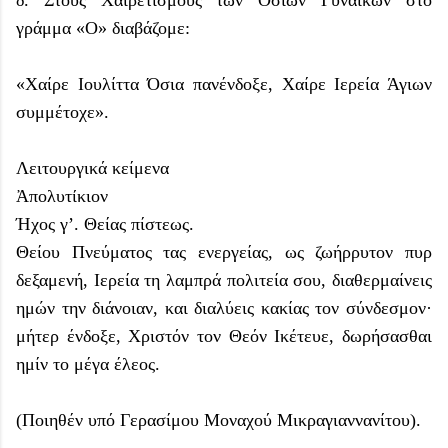
γράμμα «Ο» διαβάζομε:
«Χαίρε Ιουλίττα Όσια πανένδοξε, Χαίρε Ιερεία Άγιων
συμμέτοχε».
Λειτουργικά κείμενα
Ἀπολυτίκιον
Ήχος γ’. Θείας πίστεως.
Θείου Πνεύματος τας ενεργείας, ως ζωήρρυτον πυρ
δεξαμενή, Ιερεία τη λαμπρά πολιτεία σου, διαθερμαίνεις
ημών την διάνοιαν, και διαλύεις κακίας τον σύνδεσμον·
μήτερ ένδοξε, Χριστόν τον Θεόν Ικέτευε, δωρήσασθαι
ημίν το μέγα έλεος.
(Ποιηθέν υπό Γερασίμου Μοναχού Μικραγιαννανίτου).