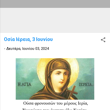
Οσία Ιέρεια, 3 Ιουνίου
-
Δευτέρα, Ιουνίου 03, 2024
Oύσα φρονουσών του μέρους Iερία,
Nυμφώνος ουκ έμεινεν έξω Kυρίου.