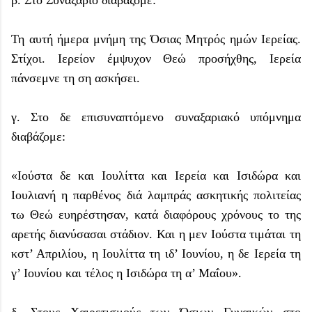
Τη αυτή ήμερα μνήμη της Όσιας Μητρός ημών Ιερείας.
Στίχοι. Ιερείον έμψυχον Θεώ προσήχθης, Ιερεία
πάνσεμνε τη ση ασκήσει.
γ. Στο δε επισυναπτόμενο συναξαριακό υπόμνημα
διαβάζομε:
«Ιούστα δε και Ιουλίττα και Ιερεία και Ισιδώρα και
Ιουλιανή η παρθένος διά λαμπράς ασκητικής πολιτείας
τω Θεώ ευηρέστησαν, κατά διαφόρους χρόνους το της
αρετής διανύσασαι στάδιον. Και η μεν Ιούστα τιμάται τη
κστ’ Απριλίου, η Ιουλίττα τη ιδ’ Ιουνίου, η δε Ιερεία τη
γ’ Ιουνίου και τέλος η Ισιδώρα τη α’ Μαΐου».
δ. Στους Χαιρετισμούς των Όσιων Γυναικών στο