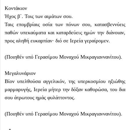
Κοντάκιον
Ήχος β΄. Τοις των αιμάτων σου.
Ταις επομβρίαις οσία των πόνων σου, κατασβεννύεις
παθών υπεκαύματα και καταρδεύεις ημών την διάνοιαν,
προς αληθή ευκαρπίαν· διό σε Ιερεία γεραίρομεν.
(Ποιηθέν υπό Γερασίμου Μοναχού Μικραγιαννανίτου).
Μεγαλυνάριον
Βίον υπελθούσα αγγελικόν, της υπερκοσμίου ηξιώθης
μαρμαρυγής, Ιερεία μήτερ την δόξαν καθορώσα, του δια
σου άτρωτους ημάς φυλάττοντος.
(Ποιηθέν υπό Γερασίμου Μοναχού Μικραγιαννανίτου).