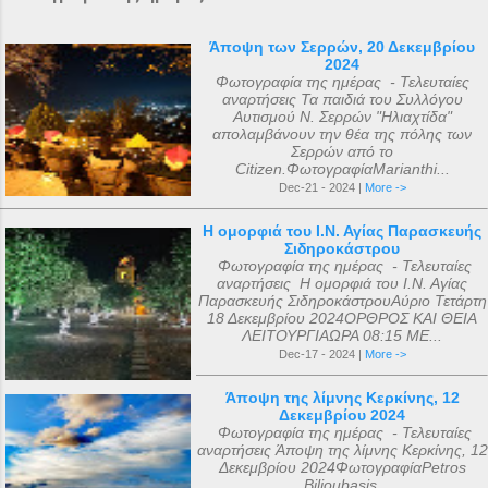
Άποψη των Σερρών, 20 Δεκεμβρίου
2024
Φωτογραφία της ημέρας - Τελευταίες
αναρτήσεις Τα παιδιά του Συλλόγου
Αυτισμού Ν. Σερρών "Ηλιαχτίδα"
απολαμβάνουν την θέα της πόλης των
Σερρών από το
Citizen.ΦωτογραφίαMarianthi...
Dec-21 - 2024 |
More ->
Η ομορφιά του Ι.Ν. Αγίας Παρασκευής
Σιδηροκάστρου
Φωτογραφία της ημέρας - Τελευταίες
αναρτήσεις Η ομορφιά του Ι.Ν. Αγίας
Παρασκευής ΣιδηροκάστρουΑύριο Τετάρτη
18 Δεκεμβρίου 2024ΟΡΘΡΟΣ ΚΑΙ ΘΕΙΑ
ΛΕΙΤΟΥΡΓΙΑΩΡΑ 08:15 ΜΕ...
Dec-17 - 2024 |
More ->
Άποψη της λίμνης Κερκίνης, 12
Δεκεμβρίου 2024
Φωτογραφία της ημέρας - Τελευταίες
αναρτήσεις Άποψη της λίμνης Κερκίνης, 12
Δεκεμβρίου 2024ΦωτογραφίαPetros
Bilioubasis