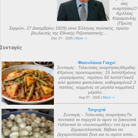
αίες
αναρτήσειςΟ
Αχιλλέας
Καραμανλής
(Πρώτη
Σερρών, 27 Δεκεμβρίου 1929) είναι Έλληνας πολιτικός, πρώην
βουλευτής της Εθνικής Ριζοσπαστικής...
Dec-27 - 2025 |
More ->
Συνταγές
Φασολάκια Γιαχνί
Συνταγές - Τελευταίες αναρτήσειςΜερίδες:
4Χρόνος προετοιμασίας: 15 λεπτάΧρόνος
μαγειρέματος: περίπου 50 λεπτάΥλικά1
κιλό φρέσκα φασολάκια, καθαρισμένα2-3
πατάτες, κομμένες σε μεγάλα κομμάτια1
μεγάλο...
Aug-07 - 2026 |
More ->
Τσιριχτά
Συνταγές - Τελευταίες αναρτήσειςΤα
ποντιακά τα τσιριχτά έν άμον τα ξακουστά
τ'ελλενικά τα «λουκουμάδες» ντο έχνε σα
ζαχαροπλαστεία. Βέβαια σα
ζαχαροπλαστεία ξ̌ύνε και το σιρόπ απάν...