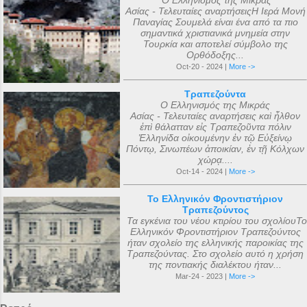
Ο Ελληνισμός της Μικράς
Ασίας - Τελευταίες αναρτήσειςΗ Ιερά Μονή
Παναγίας Σουμελά είναι ένα από τα πιο
σημαντικά χριστιανικά μνημεία στην
Τουρκία και αποτελεί σύμβολο της
Ορθόδοξης...
Oct-20 - 2024 |
More ->
Τραπεζούντα
Ο Ελληνισμός της Μικράς
Ασίας - Τελευταίες αναρτήσεις καὶ ἦλθον
ἐπὶ θάλατταν εἰς Τραπεζοῦντα πόλιν
Ἑλληνίδα οἰκουμένην ἐν τῷ Εὐξείνῳ
Πόντῳ, Σινωπέων ἀποικίαν, ἐν τῇ Κόλχων
χώρᾳ....
Oct-14 - 2024 |
More ->
Το Ελληνικόν Φροντιστήριον
Τραπεζούντος
Τα εγκένια του νέου κτιρίου του σχολίουΤο
Ελληνικόν Φροντιστήριον Τραπεζούντος
ήταν σχολείο της ελληνικής παροικίας της
Τραπεζούντας. Στο σχολείο αυτό η χρήση
της ποντιακής διαλέκτου ήταν...
Mar-24 - 2023 |
More ->