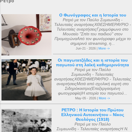
Ρετρό
Ο Φωνόγραφος και η Ιστορία του
Ρετρό με τον Παύλο Συμεωνίδη -
Τελευταίες αναρτήσειςΧΘΕΣΗΜΕΡΑΥΡΙΟ -
Τελευταίες αναρτήσειςΓραμμόφωνο στο
Μουσείο "Σπίτι του παιδιού" στον
ΠρομαχώναΑπό τον φωνόγραφο μέχρι το
σημερινό streaming, η...
Jun-21 - 2026 |
More ->
Οι παγωτατζήδες και η ιστορία του
παγωτού στη λαϊκή καθημερινότητα
Ρετρό με τον Παύλο
Συμεωνίδη - Τελευταίες
αναρτήσειςΧΘΕΣΗΜΕΡΑΥΡΙΟ - Τελευταίες
αναρτήσειςΜετά από σχολική εορτή στο
Σιδηρόκαστρο(Επεξεργασμένη
φωτογραφία)Η ιστορία του παγωτού...
May-05 - 2026 |
More ->
ΡΕΤΡΟ : Η Ιστορία του Πρώτου
Ελληνικού Αυτοκινήτου – Νίκος
Θεολόγος (1918)
Ρετρό με τον Παύλο
Συμεωνίδη - Τελευταίες αναρτήσειςΗ Ν.