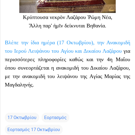
Κρύπτουσα νεκρὸν Λαζάρου Ῥώμη Νέα,
Ἄλλη παρ' ἡμῖν δείκνυται Βηθανία.
Βλέπε την ίδια ημέρα (17 Οκτωβρίου), την Ανακομιδή
του Ιερού Λειψάνου του Αγίου και Δικαίου Λαζάρου
για
περισσότερες πληροφορίες καθώς και την 4η Μαΐου
όπου συνεορτάζεται η ανακομιδή του Δικαίου Λαζάρου,
με την ανακομιδή του λειψάνου της Aγίας Mαρίας της
Mαγδαληνής.
17 Οκτωβρίου
Εορτασμός
Εορτασμός 17 Οκτωβρίου