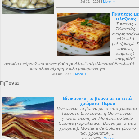
Jul-31 - 2026 |
More ->
Παστίτσιο με
μελιτζάνες
Συνταγές -
Τελευταίες
αναρτήσειςΥλι
κά½ κιλό
μελιτζάνες4–5
κόκκινες
ντομάτες1
κρεμμύδι1
σκελίδα σκόρδο2 κουταλιές βούτυροΑλάτιΠιπέριΜαϊντανόΒασιλικό½
κουταλάκι ζάχαρη½ κιλό μακαρόνια για...
Jul-09 - 2026 |
More ->
ΓηΤονια
Βίνικουνκα, το βουνό με τα επτά
χρώματα, Περού
Βίνικουνκα, το βουνό με τα επτά χρώματα,
ΠερούΤο Βίνικουνκα, ή Ουινικούνκα,
γνωστό επίσης ως Montaña de Siete
Colores (κυριολεκτικά: Βουνό με τα επτά
χρώματα), Montaña de Colores (Βουνό
των χρωμάτων)...
Jan-07 - 2025 |
More ->