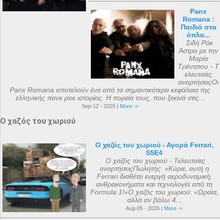
Panx
Romana :
Παιδιά στα
όπλα...
Σιδή Ρόκ
Άστρο με την
Μαρία
Τρέντσιου - Τ
ελευταίες
αναρτήσειςΟι
Panx Romana αποτελούν ένα από τα σημαντικότερα κεφάλαια της
ελληνικής πανκ ροκ ιστορίας. Η πορεία τους, που ξεκινά στις...
Sep-12 - 2025 |
More ->
Ο χαζός του χωριού
Ο χαζός του χωριού - Αγορά Ferrari,
S5E4
Ο χαζός του χωριού - Τελευταίες
αναρτήσειςΠωλητής: «Κύριε, αυτή η
Ferrari διαθέτει ενεργή αεροδυναμική,
ανθρακονήματα και τεχνολογία από τη
Formula 1!»Ο χαζός του χωριού: «Ωραία,
αλλά αν βάλω 4...
Aug-05 - 2026 |
More ->