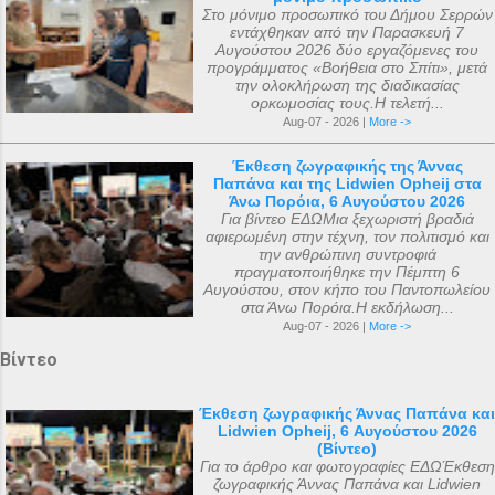
Στο μόνιμο προσωπικό του Δήμου Σερρών
εντάχθηκαν από την Παρασκευή 7
Αυγούστου 2026 δύο εργαζόμενες του
προγράμματος «Βοήθεια στο Σπίτι», μετά
την ολοκλήρωση της διαδικασίας
ορκωμοσίας τους.Η τελετή...
Aug-07 - 2026 |
More ->
Έκθεση ζωγραφικής της Άννας
Παπάνα και της Lidwien Opheij στα
Άνω Πορόια, 6 Αυγούστου 2026
Για βίντεο ΕΔΩΜια ξεχωριστή βραδιά
αφιερωμένη στην τέχνη, τον πολιτισμό και
την ανθρώπινη συντροφιά
πραγματοποιήθηκε την Πέμπτη 6
Αυγούστου, στον κήπο του Παντοπωλείου
στα Άνω Πορόια.Η εκδήλωση...
Aug-07 - 2026 |
More ->
Βίντεο
Έκθεση ζωγραφικής Άννας Παπάνα και
Lidwien Opheij, 6 Αυγούστου 2026
(Βίντεο)
Για το άρθρο και φωτογραφίες ΕΔΩΈκθεση
ζωγραφικής Άννας Παπάνα και Lidwien