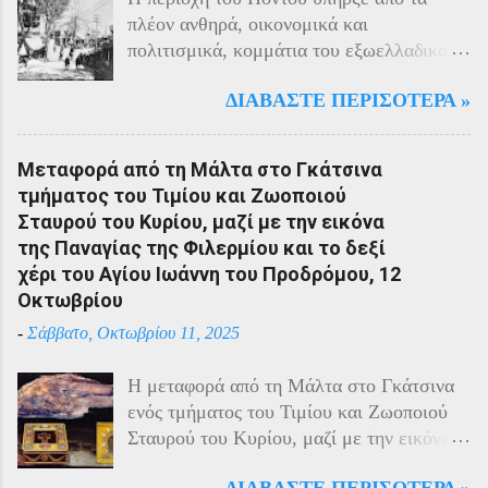
πλέον ανθηρά, οικονομικά και
πολιτισμικά, κομμάτια του εξωελλαδικού
Ελληνισμού. Οι Έλληνες αποτελούσαν το
ΔΙΑΒΆΣΤΕ ΠΕΡΙΣΌΤΕΡΑ »
40% του πληθυσμού της περιοχής και μαζί
με τους Αρμένιους πρωταγωνιστούσαν
στην οικονομική ζωή της. Ο πληθυσμός
Μεταφορά από τη Μάλτα στο Γκάτσινα
του Πόντου είχε και αυτός στη διάρκεια
τμήματος του Τιμίου και Ζωοποιού
του πολέμου την ίδια τύχη με τον
Σταυρού του Κυρίου, μαζί με την εικόνα
υπόλοιπο μικρασιατικό πληθυσμό. Με την
της Παναγίας της Φιλερμίου και το δεξί
είσοδο της Τουρκίας στον πόλεμο
χέρι του Αγίου Ιωάννη του Προδρόμου, 12
πραγματοποιήθηκαν εκκενώσεις οικισμών,
Οκτωβρίου
εκτελέσεις λιποτακτών και αντίποινα στις
-
Σάββατο, Οκτωβρίου 11, 2025
οικογένειες των φυγοστράτων.
Χαρακτηριστική εδώ ήταν η απάντηση που
Η μεταφορά από τη Μάλτα στο Γκάτσινα
έδωσαν οι Πόντιοι στην καταπίεση με την
ενός τμήματος του Τιμίου και Ζωοποιού
οργανωμένη αντίσταση των κατοίκων του.
Σταυρού του Κυρίου, μαζί με την εικόνα
Αντιδρώντας στις πιέσεις των Τούρκων
της Παναγίας της Φιλερμίου (από το όρος
άρχισαν από το 1915 να καταφεύγουν
ΔΙΑΒΆΣΤΕ ΠΕΡΙΣΌΤΕΡΑ »