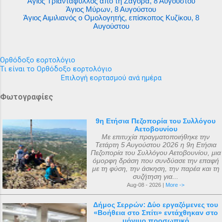
Άγιος Τριαντάφυλλος από τη Ζαγορά, 8 Αυγούστου
Άγιος Μύρων, 8 Αυγούστου
Άγιος Αιμιλιανός ο Ομολογητής, επίσκοπος Κυζίκου, 8
Αυγούστου
Ορθόδοξο εορτολόγιο
Τι είναι το Ορθόδοξο εορτολόγιο
Επιλογή εορτασμού ανά ημέρα
Φωτογραφίες
9η Ετήσια Πεζοπορία του Συλλόγου
Αετοβουνίου
Με επιτυχία πραγματοποιήθηκε την
Τετάρτη 5 Αυγούστου 2026 η 9η Ετήσια
Πεζοπορία του Συλλόγου Αετοβουνίου, μια
όμορφη δράση που συνδύασε την επαφή
με τη φύση, την άσκηση, την παρέα και τη
συζήτηση για...
Aug-08 - 2026 |
More ->
Δήμος Σερρών: Δύο εργαζόμενες του
«Βοήθεια στο Σπίτι» εντάχθηκαν στο
μόνιμο προσωπικό