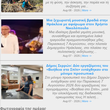
κοιμήθηκε σε ηλικία 5 ετών μετά από
φθινόπωρο του ίδιου έτους, τα ιερά αυτά
με τη φύση, την άσκηση, την παρέα και τη
συζήτηση για...
μάχη με σοβαρή ασθένεια. Η ανέγερση
αντικείμενα μεταφέρθηκαν στην Αγία
Aug-08 - 2026 |
More ->
του ναού ξεκίνησε με εισφορές από την
Πετρούπολη και τοποθετήθηκαν στα
κηδεία του μικρού Μάριου και
χειμερινά ανάκτορα, μέσα στον ναό
Μια ξεχωριστή μουσική βραδιά στην
Ηράκλεια με αφιέρωμα στον Χρήστο
ολοκληρώθηκε με εισφορές από την
αφιερωμένο ...
Νικολόπουλο
κηδεία της αείμνηστης Μαρίας Σπύρου και
Μια ιδιαίτερη βραδιά γεμάτη μουσική,
συναίσθημα και αγαπημένα λαϊκά
με διάφορες άλλες εισφορές. Ο ακριβής
τραγούδια πραγματοποιήθηκε χθες,
αριθμός των μελών της συνόδου, με βάση
Παρασκευή 7 Αυγούστου, στην πλατεία
Δημαρχείου Ηράκλειας, στο πλαίσιο της
τις διαθέσιμες πηγές, δεν μπορεί να
πολιτιστικής εκδήλωσης...
καθοριστεί ακριβώς ακόμα και σήμερα. Ο
Aug-07 - 2026 |
More ->
αριθμός που επικράτησε από
Δήμος Σερρών: Δύο εργαζόμενες του
μεταγενέστερες πηγές ιστορικών ήταν ο
«Βοήθεια στο Σπίτι» εντάχθηκαν στο
αριθμός 318. Ο Ευσέβιος της Καισαρείας
μόνιμο προσωπικό
Στο μόνιμο προσωπικό του Δήμου Σερρών
τους αριθμεί 250, ο Αθανάσιος
εντάχθηκαν από την Παρασκευή 7
Αλεξανδρείας 318, και ο Ευστάθιος Α...
Αυγούστου 2026 δύο εργαζόμενες του
προγράμματος «Βοήθεια στο Σπίτι», μετά
την ολοκλήρωση της διαδικασίας
ορκωμοσίας τους.Η τελετή...
Aug-07 - 2026 |
More ->
Φωτογραφία της ημέρας