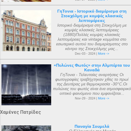
ΓηΤονια - Ιστορικό διαμέρισμα στη
Στοκχόλμη με κομψές κλασικές
λεπτομέρειες
Ιστορικό διαμέρισμα στη Στοκχόλμη με
κομψές κλασικές λεπτομέρειες
(1880)Πολλές κομψές κλασικές
λεπτομέρειες και vintage κομμάτια στο
εσωτερικό αυτού του διαμερίσματος στο
κέντρο της Στοκχόλμης μας...
Dec-03 - 2024 |
More ->
«Πυλώνες Φωτός» στην Αλμπέρτα του
Καναδά
ΓηΤονια - Τελευταίες αναρτήσεις Οι
φωτογραφίες τραβήχτηκαν χθες το πρωί
της Δευτέρας με θερμοκρασία -30°C.Οι
πυλώνες του φωτός είναι ένα ατμοσφαιρικό
οπτικό φαινόμενο που εμφανίζεται...
Nov-29 - 2024 |
More ->
Χαμένες Πατρίδες
Παναγία Σουμελά