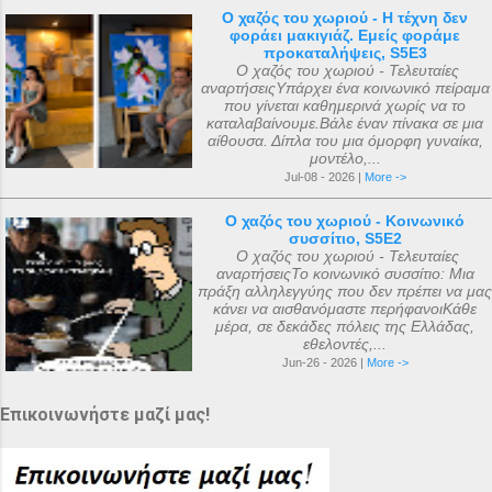
Ο χαζός του χωριού - Η τέχνη δεν
φοράει μακιγιάζ. Εμείς φοράμε
προκαταλήψεις, S5E3
Ο χαζός του χωριού - Τελευταίες
αναρτήσειςΥπάρχει ένα κοινωνικό πείραμα
που γίνεται καθημερινά χωρίς να το
καταλαβαίνουμε.Βάλε έναν πίνακα σε μια
αίθουσα. Δίπλα του μια όμορφη γυναίκα,
μοντέλο,...
Jul-08 - 2026 |
More ->
Ο χαζός του χωριού - Κοινωνικό
συσσίτιο, S5E2
Ο χαζός του χωριού - Τελευταίες
αναρτήσειςΤο κοινωνικό συσσίτιο: Μια
πράξη αλληλεγγύης που δεν πρέπει να μας
κάνει να αισθανόμαστε περήφανοιΚάθε
μέρα, σε δεκάδες πόλεις της Ελλάδας,
εθελοντές,...
Jun-26 - 2026 |
More ->
Επικοινωνήστε μαζί μας!