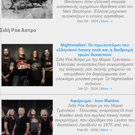
Θεολόγου ήταν ελληνική εταιρεία
κατασκευής οχημάτων.Ιδρύθηκε από τον
Νίκο Θεολόγου, Έλληνα μηχανικό
αυτοκινήτων ο οποίος εργάσθηκε...
Dec-06 - 2024 |
More ->
Σιδή Ρόκ Άστρο
Nightstalker: Οι πρωτοπόροι του
ελληνικού heavy rock και η διαδρομή
τριών δεκαετιών
Σιδή Ρόκ Άστρο με την Μαρία Τρέντσιου -
Τελευταίες αναρτήσειςΛίγα συγκροτήματα
της ελληνικής ροκ σκηνής μπορούν να
καυχηθούν ότι διαμόρφωσαν ένα
ολόκληρο μουσικό ρεύμα. Οι Nightstalker
ανήκουν...
Jun-13 - 2026 |
More ->
Αφιέρωμα : Iron Maiden
Σιδή Ρόκ Άστρο με την Μαρία
Τρέντσιου - Τελευταίες αναρτήσειςΟι Iron
Maiden είναι ένα αγγλικό heavy metal
συγκρότημα, που ιδρύθηκε στο Leyton του
Ανατολικού Λονδίνου το 1975 από τον...
Feb-09 - 2026 |
More ->