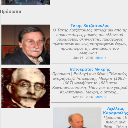
Πρόσωπα
Τάκης Χατζόπουλος
Ο Τάκης Χατζόπουλος υπήρξε μία από τις
σημαντικότερες μορφές του ελληνικού
ντοκιμαντέρ, σκηνοθέτης, παραγωγός
τηλεοπτικών και κινηματογραφικών έργων,
πρωτοπόρος της ανανέωσης του
ελληνικού...
Jun-16 - 2026 |
More ->
Ιπποκράτης Μακρής
Πρόσωπα | Επιλογή ανά θέμα | Τελευταίες
αναρτήσειςΟ Ιπποκράτης Μακρής (1883–
1967) γεννήθηκε το 1883 στην
Κωνσταντινούπολη. Ήταν γιος του γιατρού
Κωνσταντίνου Μακρή, ο οποίος...
Mar-15 - 2026 |
More ->
Αχιλλέας
Καραμανλής
Πρόσωπα | Ε
πιλογή ανά
θέμα | Τελευτ