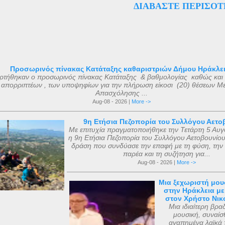
ΔΙΑΒΆΣΤΕ ΠΕΡΙΣΌΤ
ός του Αγίου Μάριου, έγινε μετά από όραμα ενός πεντάχρον
ά ανάκτορα, μέσα στον ναό αφιερωμένο ...
του μικρού Μάριου με τον ίδιο τον άγνωστο για πολλούς Άγιο
Ο μικρός Μάριος αφού μετέφερε το θείο μύνημα , κοιμήθηκ
 ετών μετά από μάχη με σοβαρή ασθένεια. Η ανέγερση του ν
 με εισφορές από την κηδεία του μικρού Μάριου και
θηκε με εισφορές από την κηδεία της αείμνηστης Μαρίας Σ
Προσωρινός πίνακας Κατάταξης καθαριστριών Δήμου Ηράκλε
ρτήθηκαν ο προσωρινός πίνακας Κατάταξης & βαθμολογίας καθώς και 
ιάφορες άλλες εισφορές. Ο ακριβής αριθμός των μελών της
απορριπτέων , των υποψηφίων για την πλήρωση είκοσι (20) θέσεων Μ
 με βάση τις διαθέσιμες πηγές, δεν μπορεί να καθοριστεί ακ
Απασχόλησης ...
ι σήμερα. Ο αριθμός που επικράτησε από μεταγενέστερες πη
Aug-08 - 2026 |
More ->
ν ήταν ο αριθμός 318. Ο Ευσέβιος της Καισαρείας τους αριθμ
9η Ετήσια Πεζοπορία του Συλλόγου Αετο
θανάσιος Αλεξανδρείας 318, και ο Ευστάθιος Α...
Με επιτυχία πραγματοποιήθηκε την Τετάρτη 5 Αυ
η 9η Ετήσια Πεζοπορία του Συλλόγου Αετοβουνίου
δράση που συνδύασε την επαφή με τη φύση, την 
παρέα και τη συζήτηση για...
Aug-08 - 2026 |
More ->
Μια ξεχωριστή μου
στην Ηράκλεια μ
στον Χρήστο Νι
Μια ιδιαίτερη βρα
μουσική, συναίσ
αγαπημένα λαϊκά 