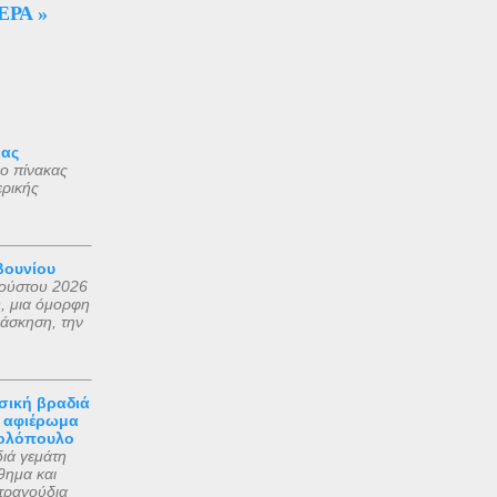
ΕΡΑ »
ου
ε σε
αού
πύρου
ιας
ο πίνακας
ερικής
ριβώς
γές
εί
βουνίου
γούστου 2026
, μια όμορφη
άσκηση, την
σική βραδιά
ε αφιέρωμα
κολόπουλο
διά γεμάτη
θημα και
τραγούδια