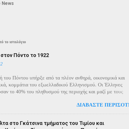
e News
ό το ιστολόγιο
ί στον Πόντο το 1922
22
ή του Πόντου υπήρξε από τα πλέον ανθηρά, οικονομικά και
ικά, κομμάτια του εξωελλαδικού Ελληνισμού. Οι Έλληνες
σαν το 40% του πληθυσμού της περιοχής και μαζί με τους
ς πρωταγωνιστούσαν στην οικονομική ζωή της. Ο πληθυσμό
ΔΙΑΒΆΣΤΕ ΠΕΡΙΣΌΤ
ίχε και αυτός στη διάρκεια του πολέμου την ίδια τύχη με τον
 μικρασιατικό πληθυσμό. Με την είσοδο της Τουρκίας στον
ραγματοποιήθηκαν εκκενώσεις οικισμών, εκτελέσεις λιποτα
τα στο Γκάτσινα τμήματος του Τιμίου και
ποινα στις οικογένειες των φυγοστράτων. Χαρακτηριστική εδ