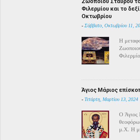
Ζωοποιού Σταυρού του
η απάντη
Φιλερμίου και το δεξί
αντίστασ
Οκτωβρίου
άρχισαν 
-
Σάββατο, Οκτωβρίου 11, 2
επιδίδον
κατάστασ
Η μεταφο
Τραπεζού
Ζωοποιού
Χρύσανθο
Φιλερμίο
του επέτ
Αγίου Ιω
φυλάσσον
Τάγματος
Ιππότες 
Άγιος Μάριος επίσκο
Ναπολέον
-
Τετάρτη, Μαρτίου 13, 2024
Ιππότες 
Κανονισμ
O Άγιος 
χριστιαν
θεοφόρων
αρχαία ι
μ.Χ. Η μ
βρισκότα
Αγιασματ
αντικείμ