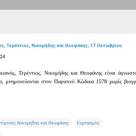
νός, Τερέντιος, Νικομήδης και Θεοφάνης, 17 Οκτωβρίου
024
υκιανός, Τερέντιος, Νικομήδης και Θεοφάνης είναι άγνωστ
α, μνημονεύονται στον Παρισινό Κώδικα 1578 χωρίς βιογ
ντίγονος Νικομήδης και Θεοφάνης
Εορτασμός