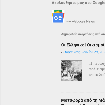
Ακολουθήστε μας στο Googl
<-----Google News
Δημοφιλείς αναρτήσεις από αυτ
Οι Ελληνικοί Οικισμο
-
Παρασκευή, Ιουλίου 29, 20
Η περιοχ
πολιτισμ
αποτελού
Αρμένιου
Πόντου ε
υπόλοιπο
πόλεμο π
Μεταφορά από τη Μάλ
και αντί