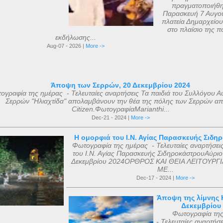
πραγματοποιήθη
Παρασκευή 7 Αυγού
πλατεία Δημαρχείου
στο πλαίσιο της πο
εκδήλωσης...
Aug-07 - 2026 |
More ->
Άποψη των Σερρών, 20 Δεκεμβρίου 2024
ογραφία της ημέρας - Τελευταίες αναρτήσεις Τα παιδιά του Συλλόγου Α
Σερρών "Ηλιαχτίδα" απολαμβάνουν την θέα της πόλης των Σερρών απ
Citizen.ΦωτογραφίαMarianthi...
Dec-21 - 2024 |
More ->
Η ομορφιά του Ι.Ν. Αγίας Παρασκευής Σιδη
Φωτογραφία της ημέρας - Τελευταίες αναρτήσει
του Ι.Ν. Αγίας Παρασκευής ΣιδηροκάστρουΑύριο
Δεκεμβρίου 2024ΟΡΘΡΟΣ ΚΑΙ ΘΕΙΑ ΛΕΙΤΟΥΡΓΙ
ΜΕ...
Dec-17 - 2024 |
More ->
Άποψη της λίμνης Κ
Δεκεμβρίου
Φωτογραφία τη
- Τελευταίες αναρτήσ