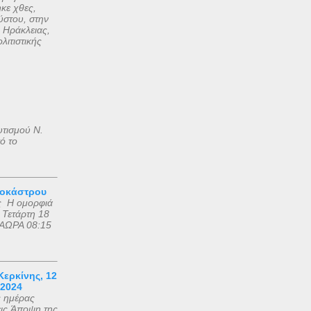
κε χθες,
στου, στην
 Ηράκλειας,
λιτιστικής
υτισμού Ν.
ό το
ροκάστρου
ς Η ομορφιά
 Τετάρτη 18
ΑΩΡΑ 08:15
ερκίνης, 12
 2024
ς ημέρας
εις Άποψη της