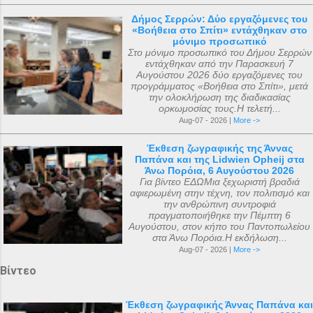
Δήμος Σερρών: Δύο εργαζόμενες του
«Βοήθεια στο Σπίτι» εντάχθηκαν στο
μόνιμο προσωπικό
Στο μόνιμο προσωπικό του Δήμου Σερρών
εντάχθηκαν από την Παρασκευή 7
Αυγούστου 2026 δύο εργαζόμενες του
προγράμματος «Βοήθεια στο Σπίτι», μετά
την ολοκλήρωση της διαδικασίας
ορκωμοσίας τους.Η τελετή...
Aug-07 - 2026 |
More ->
Έκθεση ζωγραφικής της Άννας
Παπάνα και της Lidwien Opheij στα
Άνω Πορόια, 6 Αυγούστου 2026
Για βίντεο ΕΔΩΜια ξεχωριστή βραδιά
αφιερωμένη στην τέχνη, τον πολιτισμό και
την ανθρώπινη συντροφιά
πραγματοποιήθηκε την Πέμπτη 6
Αυγούστου, στον κήπο του Παντοπωλείου
στα Άνω Πορόια.Η εκδήλωση...
Aug-07 - 2026 |
More ->
Βίντεο
Έκθεση ζωγραφικής Άννας Παπάνα και