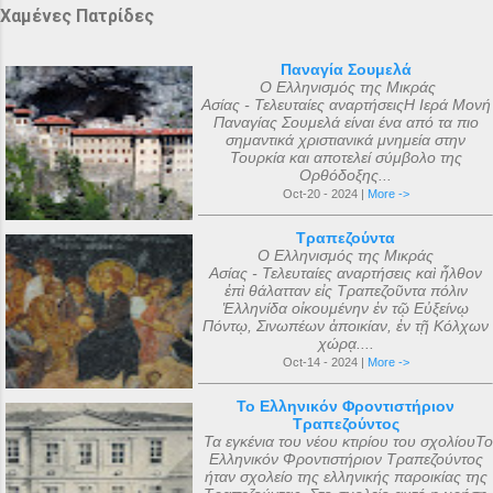
Χαμένες Πατρίδες
Παναγία Σουμελά
Ο Ελληνισμός της Μικράς
Ασίας - Τελευταίες αναρτήσειςΗ Ιερά Μονή
Παναγίας Σουμελά είναι ένα από τα πιο
σημαντικά χριστιανικά μνημεία στην
Τουρκία και αποτελεί σύμβολο της
Ορθόδοξης...
Oct-20 - 2024 |
More ->
Τραπεζούντα
Ο Ελληνισμός της Μικράς
Ασίας - Τελευταίες αναρτήσεις καὶ ἦλθον
ἐπὶ θάλατταν εἰς Τραπεζοῦντα πόλιν
Ἑλληνίδα οἰκουμένην ἐν τῷ Εὐξείνῳ
Πόντῳ, Σινωπέων ἀποικίαν, ἐν τῇ Κόλχων
χώρᾳ....
Oct-14 - 2024 |
More ->
Το Ελληνικόν Φροντιστήριον
Τραπεζούντος
Τα εγκένια του νέου κτιρίου του σχολίουΤο
Ελληνικόν Φροντιστήριον Τραπεζούντος
ήταν σχολείο της ελληνικής παροικίας της