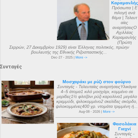
Καραμανλής
Πρόσωπα | Ε
πιλογή ανά
θέμα | Τελευτ
αίες
αναρτήσειςΟ
Αχιλλέας
Καραμανλής
(Πρώτη
Σερρών, 27 Δεκεμβρίου 1929) είναι Έλληνας πολιτικός, πρώην
βουλευτής της Εθνικής Ριζοσπαστικής...
Dec-27 - 2025 |
More ->
Συνταγές
Μοσχαράκι με ρύζι στον φούρνο
Συνταγές - Τελευταίες αναρτήσειςΥλικάγια
4–5 άτομα1 κιλό μοσχάρι, κομμένο σε
μερίδες1½ φλιτζάνι ρύζι καρολίνα1 μεγάλο
κρεμμύδι, ψιλοκομμένο2 σκελίδες σκόρδο,
ψιλοκομμένες400 γρ. ντομάτα τριμμένη ή...
Aug-08 - 2026 |
More ->
Φασολάκια
Γιαχνί
Συνταγές -