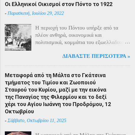
Οι Ελληνικοί Οικισμοί στον Πόντο το 1922
-
Παρασκευή, Ιουλίου 29, 2022
Η περιοχή του Πόντου υπήρξε από τα
πλέον ανθηρά, οικονομικά και
πολιτισμικά, κομμάτια του εξωελλαδικού
Ελληνισμού. Οι Έλληνες αποτελούσαν το
ΔΙΑΒΆΣΤΕ ΠΕΡΙΣΌΤΕΡΑ »
40% του πληθυσμού της περιοχής και μαζί
με τους Αρμένιους πρωταγωνιστούσαν
στην οικονομική ζωή της. Ο πληθυσμός
Μεταφορά από τη Μάλτα στο Γκάτσινα
του Πόντου είχε και αυτός στη διάρκεια
τμήματος του Τιμίου και Ζωοποιού
του πολέμου την ίδια τύχη με τον
Σταυρού του Κυρίου, μαζί με την εικόνα
υπόλοιπο μικρασιατικό πληθυσμό. Με την
της Παναγίας της Φιλερμίου και το δεξί
είσοδο της Τουρκίας στον πόλεμο
χέρι του Αγίου Ιωάννη του Προδρόμου, 12
πραγματοποιήθηκαν εκκενώσεις οικισμών,
Οκτωβρίου
εκτελέσεις λιποτακτών και αντίποινα στις
-
Σάββατο, Οκτωβρίου 11, 2025
οικογένειες των φυγοστράτων.
Χαρακτηριστική εδώ ήταν η απάντηση που
Η μεταφορά από τη Μάλτα στο Γκάτσινα