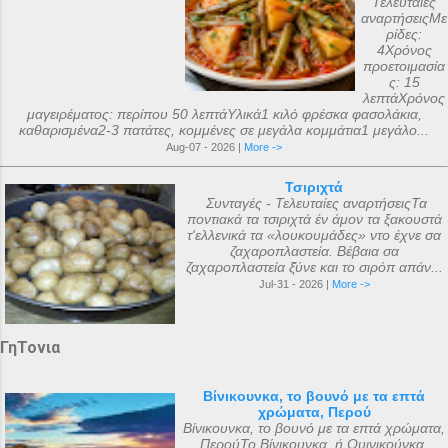
Τελευταίες
αναρτήσειςΜε
ρίδες:
4Χρόνος
προετοιμασία
ς: 15
λεπτάΧρόνος
μαγειρέματος: περίπου 50 λεπτάΥλικά1 κιλό φρέσκα φασολάκια,
καθαρισμένα2-3 πατάτες, κομμένες σε μεγάλα κομμάτια1 μεγάλο...
Aug-07 - 2026 |
More ->
Τσιριχτά
Συνταγές - Τελευταίες αναρτήσειςΤα
ποντιακά τα τσιριχτά έν άμον τα ξακουστά
τ'ελλενικά τα «λουκουμάδες» ντο έχνε σα
ζαχαροπλαστεία. Βέβαια σα
ζαχαροπλαστεία ξ̌ύνε και το σιρόπ απάν...
Jul-31 - 2026 |
More ->
ΓηΤονια
Βίνικουνκα, το βουνό με τα επτά
χρώματα, Περού
Βίνικουνκα, το βουνό με τα επτά χρώματα,
ΠερούΤο Βίνικουνκα, ή Ουινικούνκα,