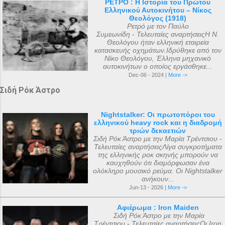
ΡΕΤΡΟ : Η Ιστορία του Πρώτου
Ελληνικού Αυτοκινήτου – Νίκος
Θεολόγος (1918)
Ρετρό με τον Παύλο
Συμεωνίδη - Τελευταίες αναρτήσειςΗ Ν.
Θεολόγου ήταν ελληνική εταιρεία
κατασκευής οχημάτων.Ιδρύθηκε από τον
Νίκο Θεολόγου, Έλληνα μηχανικό
αυτοκινήτων ο οποίος εργάσθηκε...
Dec-06 - 2024 |
More ->
Σιδή Ρόκ Άστρο
Nightstalker: Οι πρωτοπόροι του
ελληνικού heavy rock και η διαδρομή
τριών δεκαετιών
Σιδή Ρόκ Άστρο με την Μαρία Τρέντσιου -
Τελευταίες αναρτήσειςΛίγα συγκροτήματα
της ελληνικής ροκ σκηνής μπορούν να
καυχηθούν ότι διαμόρφωσαν ένα
ολόκληρο μουσικό ρεύμα. Οι Nightstalker
ανήκουν...
Jun-13 - 2026 |
More ->
Αφιέρωμα : Iron Maiden
Σιδή Ρόκ Άστρο με την Μαρία
Τρέντσιου - Τελευταίες αναρτήσειςΟι Iron