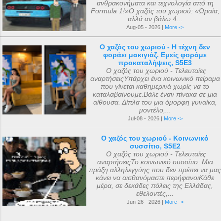
ανθρακονήματα και τεχνολογία από τη
Formula 1!»Ο χαζός του χωριού: «Ωραία,
αλλά αν βάλω 4...
Aug-05 - 2026 |
More ->
Ο χαζός του χωριού - Η τέχνη δεν
φοράει μακιγιάζ. Εμείς φοράμε
προκαταλήψεις, S5E3
Ο χαζός του χωριού - Τελευταίες
αναρτήσειςΥπάρχει ένα κοινωνικό πείραμα
που γίνεται καθημερινά χωρίς να το
καταλαβαίνουμε.Βάλε έναν πίνακα σε μια
αίθουσα. Δίπλα του μια όμορφη γυναίκα,
μοντέλο,...
Jul-08 - 2026 |
More ->
Ο χαζός του χωριού - Κοινωνικό
συσσίτιο, S5E2
Ο χαζός του χωριού - Τελευταίες
αναρτήσειςΤο κοινωνικό συσσίτιο: Μια
πράξη αλληλεγγύης που δεν πρέπει να μας
κάνει να αισθανόμαστε περήφανοιΚάθε
μέρα, σε δεκάδες πόλεις της Ελλάδας,
εθελοντές,...
Jun-26 - 2026 |
More ->