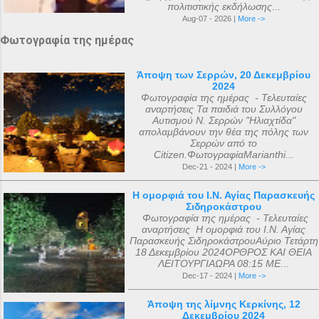
πολιτιστικής εκδήλωσης...
Aug-07 - 2026 |
More ->
Φωτογραφία της ημέρας
Άποψη των Σερρών, 20 Δεκεμβρίου
2024
Φωτογραφία της ημέρας - Τελευταίες
αναρτήσεις Τα παιδιά του Συλλόγου
Αυτισμού Ν. Σερρών "Ηλιαχτίδα"
απολαμβάνουν την θέα της πόλης των
Σερρών από το
Citizen.ΦωτογραφίαMarianthi...
Dec-21 - 2024 |
More ->
Η ομορφιά του Ι.Ν. Αγίας Παρασκευής
Σιδηροκάστρου
Φωτογραφία της ημέρας - Τελευταίες
αναρτήσεις Η ομορφιά του Ι.Ν. Αγίας
Παρασκευής ΣιδηροκάστρουΑύριο Τετάρτη
18 Δεκεμβρίου 2024ΟΡΘΡΟΣ ΚΑΙ ΘΕΙΑ
ΛΕΙΤΟΥΡΓΙΑΩΡΑ 08:15 ΜΕ...
Dec-17 - 2024 |
More ->
Άποψη της λίμνης Κερκίνης, 12
Δεκεμβρίου 2024