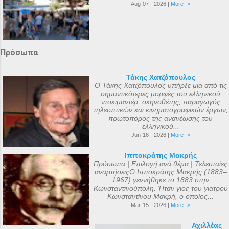
Aug-07 - 2026 |
More ->
Πρόσωπα
Τάκης Χατζόπουλος
Ο Τάκης Χατζόπουλος υπήρξε μία από τις
σημαντικότερες μορφές του ελληνικού
ντοκιμαντέρ, σκηνοθέτης, παραγωγός
τηλεοπτικών και κινηματογραφικών έργων,
πρωτοπόρος της ανανέωσης του
ελληνικού...
Jun-16 - 2026 |
More ->
Ιπποκράτης Μακρής
Πρόσωπα | Επιλογή ανά θέμα | Τελευταίες
αναρτήσειςΟ Ιπποκράτης Μακρής (1883–
1967) γεννήθηκε το 1883 στην
Κωνσταντινούπολη. Ήταν γιος του γιατρού
Κωνσταντίνου Μακρή, ο οποίος...
Mar-15 - 2026 |
More ->
Αχιλλέας