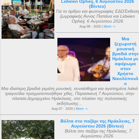
Lidwien Opheij, 6 Αυγούστου 2026
(Βίντεο)
Για το άρθρο και φωτογραφίες ΕΔΩΈκθεση
ζωγραφικής Άννας Παπάνα και Lidwien
Opheij, 6 Αυγούστου 2026
Aug-08 - 2026 |
More ->
Μια
ξεχωριστή
μουσική
βραδιά στην
Ηράκλεια με
αφιέρωμα
στον
Χρήστο
Νικολόπουλ
ο
Μια ιδιαίτερη βραδιά γεμάτη μουσική, συναίσθημα και αγαπημένα λαϊκά
τραγούδια πραγματοποιήθηκε χθες, Παρασκευή 7 Αυγούστου, στην
πλατεία Δημαρχείου Ηράκλειας, στο πλαίσιο της πολιτιστικής
εκδήλωσης...
Aug-07 - 2026 |
More ->
Βόλτα στο παζάρι της Ηράκλειας, 7
Αυγούστου 2026 (Βίντεο)
Βόλτα στο παζάρι της Ηράκλειας, 7
Αυγούστου 2026