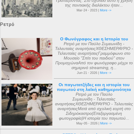
Τραπεζούντας. Στο σχολείο αυτό η χρήση
της ποντιακής διαλέκτου ήταν...
Mar-24 - 2023 |
More ->
Ρετρό
Ο Φωνόγραφος και η Ιστορία του
Ρετρό με τον Παύλο Συμεωνίδη -
Τελευταίες αναρτήσειςΧΘΕΣΗΜΕΡΑΥΡΙΟ -
Τελευταίες αναρτήσειςΓραμμόφωνο στο
Μουσείο "Σπίτι του παιδιού" στον
ΠρομαχώναΑπό τον φωνόγραφο μέχρι το
σημερινό streaming, η...
Jun-21 - 2026 |
More ->
Οι παγωτατζήδες και η ιστορία του
παγωτού στη λαϊκή καθημερινότητα
Ρετρό με τον Παύλο
Συμεωνίδη - Τελευταίες
αναρτήσειςΧΘΕΣΗΜΕΡΑΥΡΙΟ - Τελευταίες
αναρτήσειςΜετά από σχολική εορτή στο
Σιδηρόκαστρο(Επεξεργασμένη
φωτογραφία)Η ιστορία του παγωτού...
May-05 - 2026 |
More ->