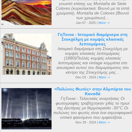
γνωστό επίσης ως Montaña de Siete
Colores (κυριολεκτικά: Βουνό με τα επτά
χρώματα), Montaña de Colores (Βουνό
των χρωμάτων)...
Jan-07 - 2025 |
More ->
ΓηΤονια - Ιστορικό διαμέρισμα στη
Στοκχόλμη με κομψές κλασικές
λεπτομέρειες
Ιστορικό διαμέρισμα στη Στοκχόλμη με
κομψές κλασικές λεπτομέρειες
(1880)Πολλές κομψές κλασικές
λεπτομέρειες και vintage κομμάτια στο
εσωτερικό αυτού του διαμερίσματος στο
κέντρο της Στοκχόλμης μας...
Dec-03 - 2024 |
More ->
«Πυλώνες Φωτός» στην Αλμπέρτα του
Καναδά
ΓηΤονια - Τελευταίες αναρτήσεις Οι
φωτογραφίες τραβήχτηκαν χθες το πρωί
της Δευτέρας με θερμοκρασία -30°C.Οι
πυλώνες του φωτός είναι ένα ατμοσφαιρικό
οπτικό φαινόμενο που εμφανίζεται...
Nov-29 - 2024 |
More ->