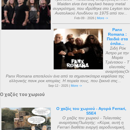
Maiden είναι ένα αγγλικό heavy metal
συγκρότημα, που ιδρύθηκε στο Leyton του
Ανατολικού Λονδίνου το 1975 από τον...
Feb-09 - 2026 |
More ->
Panx
Romana :
Παιδιά στα
όπλα...
Σιδή Ρόκ
Άστρο με την
Μαρία
Τρέντσιου - Τ
ελευταίες
αναρτήσειςΟι
Panx Romana αποτελούν ένα από τα σημαντικότερα κεφάλαια της
ελληνικής πανκ ροκ ιστορίας. Η πορεία τους, που ξεκινά στις...
Sep-12 - 2025 |
More ->
Ο χαζός του χωριού
Ο χαζός του χωριού - Αγορά Ferrari,
S5E4
Ο χαζός του χωριού - Τελευταίες
αναρτήσειςΠωλητής: «Κύριε, αυτή η
Ferrari διαθέτει ενεργή αεροδυναμική,