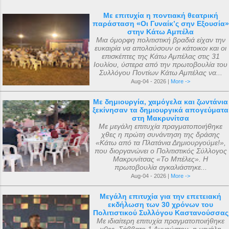
Με επιτυχία η ποντιακή θεατρική
παράσταση «Οι Γυναίκ’ς σην Εξουσία»
στην Κάτω Αμπέλα
Μια όμορφη πολιτιστική βραδιά είχαν την
ευκαιρία να απολαύσουν οι κάτοικοι και οι
επισκέπτες της Κάτω Αμπέλας στις 31
Ιουλίου, ύστερα από την πρωτοβουλία του
Συλλόγου Ποντίων Κάτω Αμπέλας να...
Aug-04 - 2026 |
More ->
Με δημιουργία, χαμόγελα και ζωντάνια
ξεκίνησαν τα δημιουργικά απογεύματα
στη Μακρυνίτσα
Με μεγάλη επιτυχία πραγματοποιήθηκε
χθες η πρώτη συνάντηση της δράσης
«Κάτω από τα Πλατάνια Δημιουργούμε!»,
που διοργανώνει ο Πολιτιστικός Σύλλογος
Μακρυνίτσας «Το Μπέλες». Η
πρωτοβουλία αγκαλιάστηκε...
Aug-04 - 2026 |
More ->
Μεγάλη επιτυχία για την επετειακή
εκδήλωση των 30 χρόνων του
Πολιτιστικού Συλλόγου Καστανούσσας
Με ιδιαίτερη επιτυχία πραγματοποιήθηκε