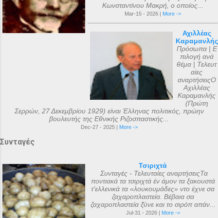
Κωνσταντίνου Μακρή, ο οποίος...
Mar-15 - 2026 |
More ->
Αχιλλέας
Καραμανλής
Πρόσωπα | Ε
πιλογή ανά
θέμα | Τελευτ
αίες
αναρτήσειςΟ
Αχιλλέας
Καραμανλής
(Πρώτη
Σερρών, 27 Δεκεμβρίου 1929) είναι Έλληνας πολιτικός, πρώην
βουλευτής της Εθνικής Ριζοσπαστικής...
Dec-27 - 2025 |
More ->
Συνταγές
Τσιριχτά
Συνταγές - Τελευταίες αναρτήσειςΤα
ποντιακά τα τσιριχτά έν άμον τα ξακουστά
τ'ελλενικά τα «λουκουμάδες» ντο έχνε σα
ζαχαροπλαστεία. Βέβαια σα
ζαχαροπλαστεία ξ̌ύνε και το σιρόπ απάν...
Jul-31 - 2026 |
More ->