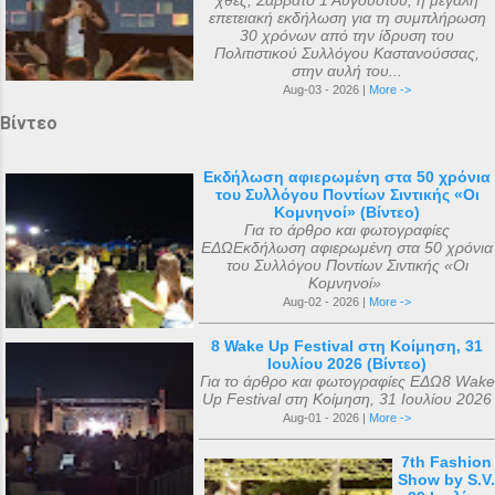
χθες, Σάββατο 1 Αυγούστου, η μεγάλη
επετειακή εκδήλωση για τη συμπλήρωση
30 χρόνων από την ίδρυση του
Πολιτιστικού Συλλόγου Καστανούσσας,
στην αυλή του...
Aug-03 - 2026 |
More ->
Βίντεο
Εκδήλωση αφιερωμένη στα 50 χρόνια
του Συλλόγου Ποντίων Σιντικής «Οι
Κομνηνοί» (Βίντεο)
Για το άρθρο και φωτογραφίες
ΕΔΩΕκδήλωση αφιερωμένη στα 50 χρόνια
του Συλλόγου Ποντίων Σιντικής «Οι
Κομνηνοί»
Aug-02 - 2026 |
More ->
8 Wake Up Festival στη Κοίμηση, 31
Ιουλίου 2026 (Βίντεο)
Για το άρθρο και φωτογραφίες ΕΔΩ8 Wake
Up Festival στη Κοίμηση, 31 Ιουλίου 2026
Aug-01 - 2026 |
More ->
7th Fashion
Show by S.V.