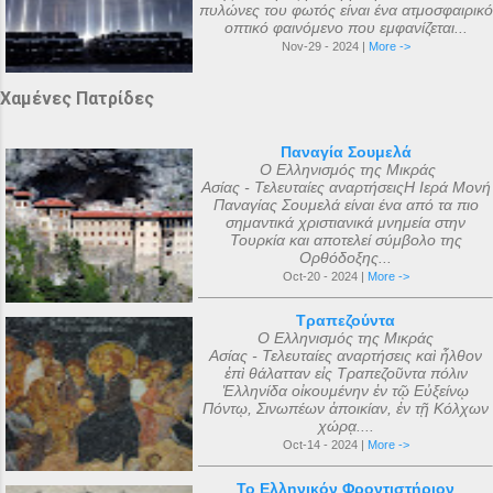
πυλώνες του φωτός είναι ένα ατμοσφαιρικό
οπτικό φαινόμενο που εμφανίζεται...
Nov-29 - 2024 |
More ->
Χαμένες Πατρίδες
Παναγία Σουμελά
Ο Ελληνισμός της Μικράς
Ασίας - Τελευταίες αναρτήσειςΗ Ιερά Μονή
Παναγίας Σουμελά είναι ένα από τα πιο
σημαντικά χριστιανικά μνημεία στην
Τουρκία και αποτελεί σύμβολο της
Ορθόδοξης...
Oct-20 - 2024 |
More ->
Τραπεζούντα
Ο Ελληνισμός της Μικράς
Ασίας - Τελευταίες αναρτήσεις καὶ ἦλθον
ἐπὶ θάλατταν εἰς Τραπεζοῦντα πόλιν
Ἑλληνίδα οἰκουμένην ἐν τῷ Εὐξείνῳ
Πόντῳ, Σινωπέων ἀποικίαν, ἐν τῇ Κόλχων
χώρᾳ....
Oct-14 - 2024 |
More ->
Το Ελληνικόν Φροντιστήριον