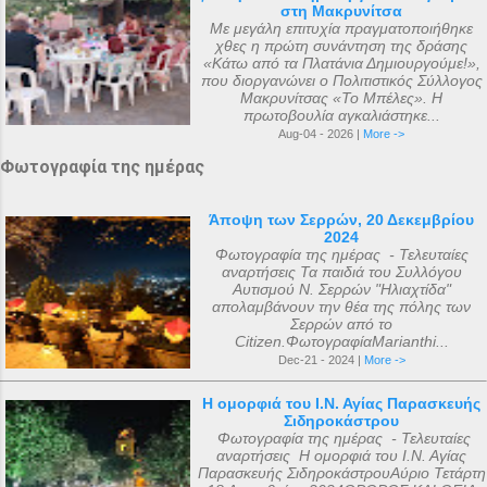
στη Μακρυνίτσα
αριθμός 318. Ο Ευσέβιος της Καισαρείας
Με μεγάλη επιτυχία πραγματοποιήθηκε
χθες η πρώτη συνάντηση της δράσης
τους αριθμεί 250, ο Αθανάσιος
«Κάτω από τα Πλατάνια Δημιουργούμε!»,
Αλεξανδρείας 318, και ο Ευστάθιος Α...
που διοργανώνει ο Πολιτιστικός Σύλλογος
Μακρυνίτσας «Το Μπέλες». Η
πρωτοβουλία αγκαλιάστηκε...
Aug-04 - 2026 |
More ->
Φωτογραφία της ημέρας
Άποψη των Σερρών, 20 Δεκεμβρίου
2024
Φωτογραφία της ημέρας - Τελευταίες
αναρτήσεις Τα παιδιά του Συλλόγου
Αυτισμού Ν. Σερρών "Ηλιαχτίδα"
απολαμβάνουν την θέα της πόλης των
Σερρών από το
Citizen.ΦωτογραφίαMarianthi...
Dec-21 - 2024 |
More ->
Η ομορφιά του Ι.Ν. Αγίας Παρασκευής
Σιδηροκάστρου
Φωτογραφία της ημέρας - Τελευταίες
αναρτήσεις Η ομορφιά του Ι.Ν. Αγίας
Παρασκευής ΣιδηροκάστρουΑύριο Τετάρτη