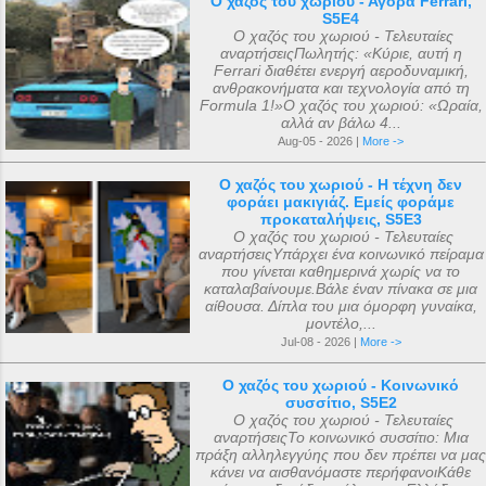
Ο χαζός του χωριού - Αγορά Ferrari,
S5E4
Ο χαζός του χωριού - Τελευταίες
αναρτήσειςΠωλητής: «Κύριε, αυτή η
Ferrari διαθέτει ενεργή αεροδυναμική,
ανθρακονήματα και τεχνολογία από τη
Formula 1!»Ο χαζός του χωριού: «Ωραία,
αλλά αν βάλω 4...
Aug-05 - 2026 |
More ->
Ο χαζός του χωριού - Η τέχνη δεν
φοράει μακιγιάζ. Εμείς φοράμε
προκαταλήψεις, S5E3
Ο χαζός του χωριού - Τελευταίες
αναρτήσειςΥπάρχει ένα κοινωνικό πείραμα
που γίνεται καθημερινά χωρίς να το
καταλαβαίνουμε.Βάλε έναν πίνακα σε μια
αίθουσα. Δίπλα του μια όμορφη γυναίκα,
μοντέλο,...
Jul-08 - 2026 |
More ->
Ο χαζός του χωριού - Κοινωνικό
συσσίτιο, S5E2
Ο χαζός του χωριού - Τελευταίες
αναρτήσειςΤο κοινωνικό συσσίτιο: Μια
πράξη αλληλεγγύης που δεν πρέπει να μας
κάνει να αισθανόμαστε περήφανοιΚάθε