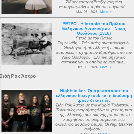
Σιδηρόκαστρο(Επεξεργασμένη
φωτογραφία)Η ιστορία του παγωτού...
May-05 - 2026 |
More ->
ΡΕΤΡΟ : Η Ιστορία του Πρώτου
Ελληνικού Αυτοκινήτου – Νίκος
Θεολόγος (1918)
Ρετρό με τον Παύλο
Συμεωνίδη - Τελευταίες αναρτήσειςΗ Ν.
Θεολόγου ήταν ελληνική εταιρεία
κατασκευής οχημάτων.Ιδρύθηκε από τον
Νίκο Θεολόγου, Έλληνα μηχανικό
αυτοκινήτων ο οποίος εργάσθηκε...
Dec-06 - 2024 |
More ->
Σιδή Ρόκ Άστρο
Nightstalker: Οι πρωτοπόροι του
ελληνικού heavy rock και η διαδρομή
τριών δεκαετιών
Σιδή Ρόκ Άστρο με την Μαρία Τρέντσιου -
Τελευταίες αναρτήσειςΛίγα συγκροτήματα
της ελληνικής ροκ σκηνής μπορούν να
καυχηθούν ότι διαμόρφωσαν ένα
ολόκληρο μουσικό ρεύμα. Οι Nightstalker
ανήκουν...