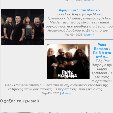
Jun-13 - 2026 |
More ->
Αφιέρωμα : Iron Maiden
Σιδή Ρόκ Άστρο με την Μαρία
Τρέντσιου - Τελευταίες αναρτήσειςΟι Iron
Maiden είναι ένα αγγλικό heavy metal
συγκρότημα, που ιδρύθηκε στο Leyton του
Ανατολικού Λονδίνου το 1975 από τον...
Feb-09 - 2026 |
More ->
Panx
Romana :
Παιδιά στα
όπλα...
Σιδή Ρόκ
Άστρο με την
Μαρία
Τρέντσιου - Τ
ελευταίες
αναρτήσειςΟι
Panx Romana αποτελούν ένα από τα σημαντικότερα κεφάλαια της
ελληνικής πανκ ροκ ιστορίας. Η πορεία τους, που ξεκινά στις...
Sep-12 - 2025 |
More ->
Ο χαζός του χωριού