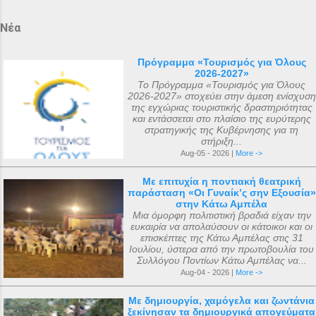
Αγιασματάριον» έκδοση «Αποστολικής
προστασία, επειδή ο Κανονισμός του
Διακονίας» 1956. Ο μοναδικός Ιερός
Νέα
Τάγματός τους απαγόρευε να πολεμούν
Ναός του Αγίου Μάριου, έγινε μετά από
εναντίον άλλων χριστιανών. Στις 12
όραμα ενός πεντάχρονου παιδιού του
Οκτωβρίου 1799, οι Ιππότες προσέφεραν
Πρόγραμμα «Τουρισμός για Όλους
2026-2027»
μικρού Μάριου με τον ίδιο τον άγνωστο
αυτά τα αρχαία ιερά κειμήλια στον
Το Πρόγραμμα «Τουρισμός για Όλους
για πολλούς Άγιο Μάριο . Ο μικρός
Αυτοκράτορα Παύλο Α΄ της Ρωσίας, ο
2026-2027» στοχεύει στην άμεση ενίσχυση
της εγχώριας τουριστικής δραστηριότητας
Μάριος αφού μετέφερε το θείο μύνημα ,
οποίος βρισκόταν τότε στο Γκάτσινα. Το
και εντάσσεται στο πλαίσιο της ευρύτερης
κοιμήθηκε σε ηλικία 5 ετών μετά από
φθινόπωρο του ίδιου έτους, τα ιερά αυτά
στρατηγικής της Κυβέρνησης για τη
στήριξη...
μάχη με σοβαρή ασθένεια. Η ανέγερση
αντικείμενα μεταφέρθηκαν στην Αγία
Aug-05 - 2026 |
More ->
του ναού ξεκίνησε με εισφορές από την
Πετρούπολη και τοποθετήθηκαν στα
κηδεία του μικρού Μάριου και
χειμερινά ανάκτορα, μέσα στον ναό
Με επιτυχία η ποντιακή θεατρική
παράσταση «Οι Γυναίκ’ς σην Εξουσία»
ολοκληρώθηκε με εισφορές από την
αφιερωμένο ...
στην Κάτω Αμπέλα
κηδεία της αείμνηστης Μαρίας Σπύρου και
Μια όμορφη πολιτιστική βραδιά είχαν την
ευκαιρία να απολαύσουν οι κάτοικοι και οι
με διάφορες άλλες εισφορές. Ο ακριβής
επισκέπτες της Κάτω Αμπέλας στις 31
αριθμός των μελών της συνόδου, με βάση
Ιουλίου, ύστερα από την πρωτοβουλία του
Συλλόγου Ποντίων Κάτω Αμπέλας να...
τις διαθέσιμες πηγές, δεν μπορεί να
Aug-04 - 2026 |
More ->
καθοριστεί ακριβώς ακόμα και σήμερα. Ο
αριθμός που επικράτησε από
Με δημιουργία, χαμόγελα και ζωντάνια
ξεκίνησαν τα δημιουργικά απογεύματα
μεταγενέστερες πηγές ιστορικών ήταν ο