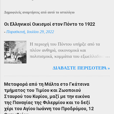
Δημοφιλείς αναρτήσεις από αυτό το ιστολόγιο
Οι Ελληνικοί Οικισμοί στον Πόντο το 1922
-
Παρασκευή, Ιουλίου 29, 2022
Η περιοχή του Πόντου υπήρξε από τα
πλέον ανθηρά, οικονομικά και
πολιτισμικά, κομμάτια του εξωελλαδικού
Ελληνισμού. Οι Έλληνες αποτελούσαν το
ΔΙΑΒΆΣΤΕ ΠΕΡΙΣΌΤΕΡΑ »
40% του πληθυσμού της περιοχής και μαζί
με τους Αρμένιους πρωταγωνιστούσαν
στην οικονομική ζωή της. Ο πληθυσμός
Μεταφορά από τη Μάλτα στο Γκάτσινα
του Πόντου είχε και αυτός στη διάρκεια
τμήματος του Τιμίου και Ζωοποιού
του πολέμου την ίδια τύχη με τον
Σταυρού του Κυρίου, μαζί με την εικόνα
υπόλοιπο μικρασιατικό πληθυσμό. Με την
της Παναγίας της Φιλερμίου και το δεξί
είσοδο της Τουρκίας στον πόλεμο
χέρι του Αγίου Ιωάννη του Προδρόμου, 12
πραγματοποιήθηκαν εκκενώσεις οικισμών,