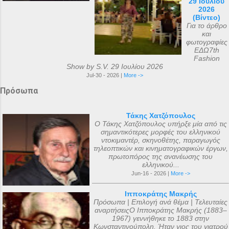
29 Ιουλίου
2026
(Βίντεο)
Για το άρθρο
και
φωτογραφίες
ΕΔΩ7th
Fashion
Show by S.V. 29 Ιουλίου 2026
Jul-30 - 2026 |
More ->
Πρόσωπα
Τάκης Χατζόπουλος
Ο Τάκης Χατζόπουλος υπήρξε μία από τις
σημαντικότερες μορφές του ελληνικού
ντοκιμαντέρ, σκηνοθέτης, παραγωγός
τηλεοπτικών και κινηματογραφικών έργων,
πρωτοπόρος της ανανέωσης του
ελληνικού...
Jun-16 - 2026 |
More ->
Ιπποκράτης Μακρής
Πρόσωπα | Επιλογή ανά θέμα | Τελευταίες
αναρτήσειςΟ Ιπποκράτης Μακρής (1883–
1967) γεννήθηκε το 1883 στην
Κωνσταντινούπολη. Ήταν γιος του γιατρού