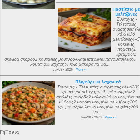
Παστίτσιο με
μελιτζάνες
Συνταγές -
Τελευταίες
αναρτήσειςΥλι
κά½ κιλό
μελιτζάνες4–5
κόκκινες
ντομάτες1
κρεμμύδι1
σκελίδα σκόρδο2 κουταλιές βούτυροΑλάτιΠιπέριΜαϊντανόΒασιλικό½
κουταλάκι ζάχαρη½ κιλό μακαρόνια για...
Jul-09 - 2026 |
More ->
Πλιγούρι με λαχανικά
Συνταγές - Τελευταίες αναρτήσειςΥλικά200
γρ. πλιγούρι1 κρεμμύδι ψιλοκομμένο2
σκελίδες σκόρδο2 κολοκυθάκια κομμένα σε
κύβους2 καρότα κομμένα σε κύβους200
γρ. μανιτάρια λευκά κομμένα σε φέτες200
γρ....
Jun-29 - 2026 |
More ->
ΓηΤονια