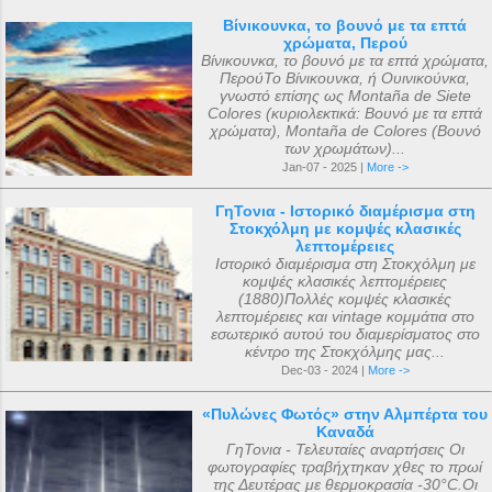
Βίνικουνκα, το βουνό με τα επτά
χρώματα, Περού
Βίνικουνκα, το βουνό με τα επτά χρώματα,
ΠερούΤο Βίνικουνκα, ή Ουινικούνκα,
γνωστό επίσης ως Montaña de Siete
Colores (κυριολεκτικά: Βουνό με τα επτά
χρώματα), Montaña de Colores (Βουνό
των χρωμάτων)...
Jan-07 - 2025 |
More ->
ΓηΤονια - Ιστορικό διαμέρισμα στη
Στοκχόλμη με κομψές κλασικές
λεπτομέρειες
Ιστορικό διαμέρισμα στη Στοκχόλμη με
κομψές κλασικές λεπτομέρειες
(1880)Πολλές κομψές κλασικές
λεπτομέρειες και vintage κομμάτια στο
εσωτερικό αυτού του διαμερίσματος στο
κέντρο της Στοκχόλμης μας...
Dec-03 - 2024 |
More ->
«Πυλώνες Φωτός» στην Αλμπέρτα του
Καναδά
ΓηΤονια - Τελευταίες αναρτήσεις Οι
φωτογραφίες τραβήχτηκαν χθες το πρωί
της Δευτέρας με θερμοκρασία -30°C.Οι