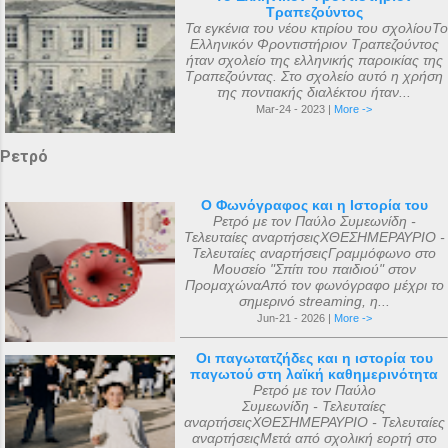
Τραπεζούντος
Τα εγκένια του νέου κτιρίου του σχολίουΤο
Ελληνικόν Φροντιστήριον Τραπεζούντος
ήταν σχολείο της ελληνικής παροικίας της
Τραπεζούντας. Στο σχολείο αυτό η χρήση
της ποντιακής διαλέκτου ήταν...
Mar-24 - 2023 |
More ->
Ρετρό
Ο Φωνόγραφος και η Ιστορία του
Ρετρό με τον Παύλο Συμεωνίδη -
Τελευταίες αναρτήσειςΧΘΕΣΗΜΕΡΑΥΡΙΟ -
Τελευταίες αναρτήσειςΓραμμόφωνο στο
Μουσείο "Σπίτι του παιδιού" στον
ΠρομαχώναΑπό τον φωνόγραφο μέχρι το
σημερινό streaming, η...
Jun-21 - 2026 |
More ->
Οι παγωτατζήδες και η ιστορία του
παγωτού στη λαϊκή καθημερινότητα
Ρετρό με τον Παύλο
Συμεωνίδη - Τελευταίες
αναρτήσειςΧΘΕΣΗΜΕΡΑΥΡΙΟ - Τελευταίες
αναρτήσειςΜετά από σχολική εορτή στο