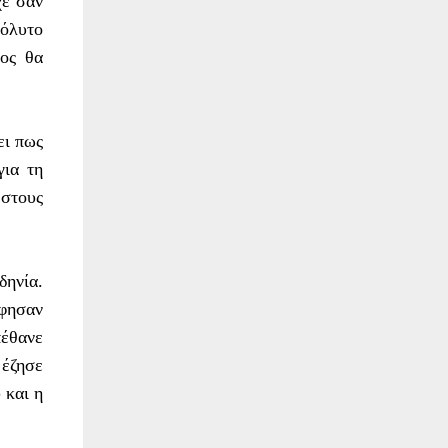
χε σαν
πόλυτο
πος θα
ει πως
για τη
 στους
ηνία.
άφησαν
πέθανε
 έζησε
 και η