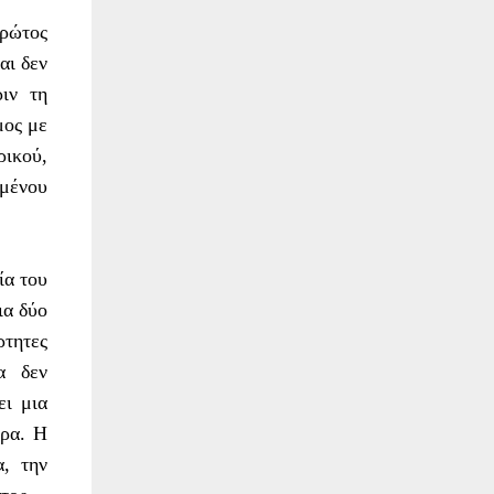
πρώτος
αι δεν
ιν τη
μος με
ρικού,
ωμένου
ία του
ια δύο
τητες
α δεν
ει μια
έρα. Η
α, την