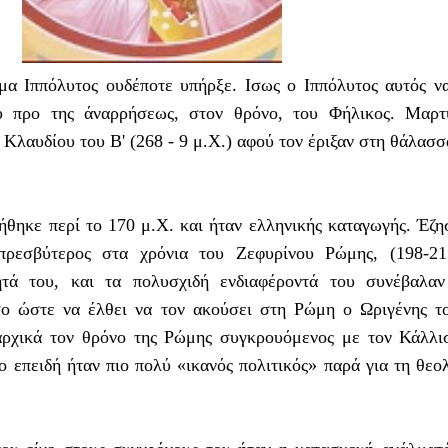
α Ιππόλυτος ουδέποτε υπήρξε. Ισως ο Ιππόλυτος αυτός ν
υ προ της άναρρήσεως, στον θρόνο, του Φήλικος. Μαρτ
 Κλαυδίου του Β' (268 - 9 μ.Χ.) αφού τον έριξαν στη θάλασσ
θηκε περί το 170 μ.Χ. και ήταν ελληνικής καταγωγής. Έζη
ρεσβύτερος στα χρόνια του Ζεφυρίνου Ρώμης, (198-21
τά του, και τα πολυσχιδή ενδιαφέροντά του συνέβαλαν
ο ώστε να έλθει να τον ακούσει στη Ρώμη ο Ωριγένης τ
αρχικά τον θρόνο της Ρώμης συγκρουόμενος με τον Κάλλι
ο επειδή ήταν πιο πολύ «ικανός πολιτικός» παρά για τη θεο