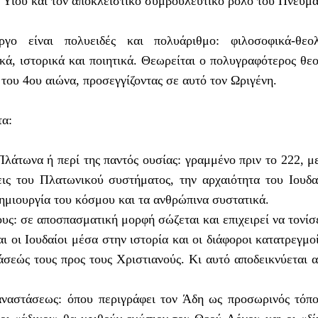
 Υιού και τον αποκλειστικό συμβουλευτικό ρόλο του Πνεύμα
γο είναι πολυειδές και πολυάριθμο: φιλοσοφικά-θεολ
τικά, ιστορικά και ποιητικά. Θεωρείται ο πολυγραφότερος θε
 του 4ου αιώνα, προσεγγίζοντας σε αυτό τον Ωριγένη.
α:
λάτωνα ή περί της παντός ουσίας: γραμμένο πριν το 222, μ
σεις του Πλατωνικού συστήματος, την αρχαιότητα του Ιουδ
δημιουργία του κόσμου και τα ανθρώπινα συστατικά.
ους: σε αποσπασματική μορφή σώζεται και επιχειρεί να τονίσ
ι οι Ιουδαίοι μέσα στην ιστορία και οι διάφοροι κατατρεγμοί
άσεώς τους προς τους Χριστιανούς. Κι αυτό αποδεικνύεται α
ναστάσεως: όπου περιγράφει τον Άδη ως προσωρινός τόπ