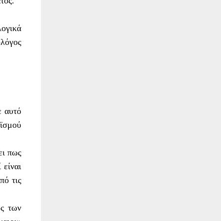
τος.
ογικά
ολόγος
ε αυτό
αϊσμού
ει πως
 είναι
πό τις
ος των