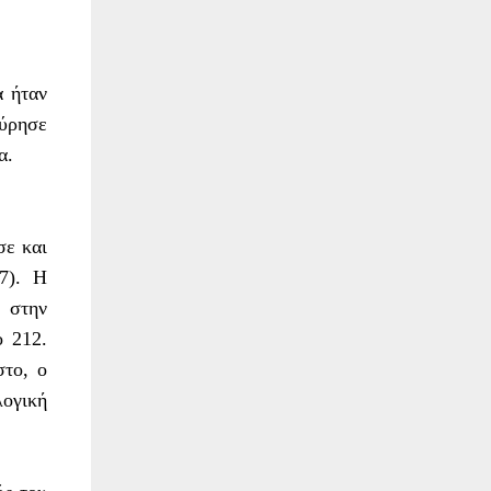
α ήταν
ύρησε
α.
σε και
7). Η
 στην
ο 212.
στο, ο
λογική