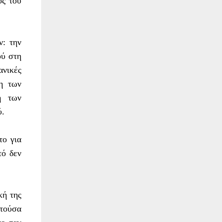
ός του
ν: την
ού στη
ανικές
η των
η των
ύ.
το για
τό δεν
κή της
τούσα