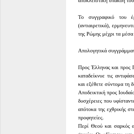
αποκλειστική υπακοή του
Το συγγραφικό του έρ
(αντιαιρετικά), ερμηνευ
της Ρώμης μέχρι τα μέσα
Απολογητικά συγγράμματ
Προς Έλληνας και προς Π
καταδείκνυε τις αντιφά
και εξέθετε σύντομα τη 
Αποδεικτική προς Ιουδαί
δυσχέρειες που υφίσταντα
απότοκα της εχθρικής στ
προφητείες.
Περί Θεού και σαρκός α