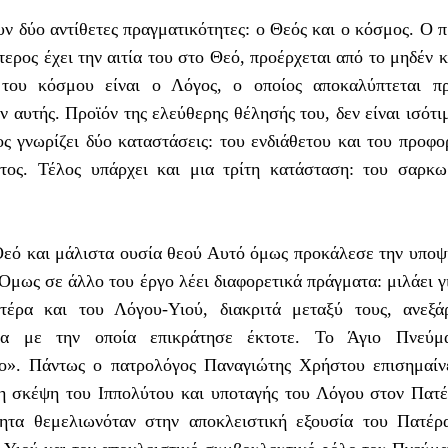
υν δύο αντίθετες πραγματικότητες: ο Θεός και ο κόσμος. Ο 
τερος έχει την αιτία του στο Θεό, προέρχεται από το μηδέν κ
 του κόσμου είναι ο Λόγος, ο οποίος αποκαλύπτεται πρ
ν αυτής. Προϊόν της ελεύθερης θέλησής του, δεν είναι ισότι
 γνωρίζει δύο καταστάσεις: του ενδιάθετου και του προφο
ατος. Τέλος υπάρχει και μια τρίτη κατάσταση: του σαρκ
Θεό και μάλιστα ουσία θεού Αυτό όμως προκάλεσε την υποψ
 Όμως σε άλλο του έργο λέει διαφορετικά πράγματα: μιλάει γ
έρα και του Λόγου-Υιού, διακριτά μεταξύ τους, ανεξάρ
ια με την οποία επικράτησε έκτοτε. Το Άγιο Πνεύμ
ο». Πάντως ο πατρολόγος Παναγιώτης Χρήστου επισημαίν
η σκέψη του Ιππολύτου και υποταγής του Λόγου στον Πατ
τητα θεμελιωνόταν στην αποκλειστική εξουσία του Πατέρ