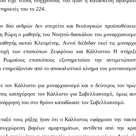
που είχε στους συγχρόνους του ήταν η κατασκευή αγάλματ
τηρικτές του το 224.
ν δύο ανδρών δεν στερείτο και θεολογικών προϋποθέσεω
τη Ρώμη ο μαθητής του Νοητού-δασκάλου του μοναρχιανισμ
αθητής αυτού Κλεομένης. Αυτοί διέδιδαν εκεί τις μοναρχι
νοχή των επισκόπων Ζεφιρίνου και Κάλλιστου Η στήριξ
 Ρωμαίους επισκόπους εξυπηρετούσε την αντιμετώπισ
 επηρεάζονταν από το αποκαλυπτικό κίνημα του μοντανισμο
ε τον Κάλλιστο για μοναρχιανισμό και ο δεύτερος τον πρώ
υτος κατηγόρησε τον Κάλλιστο για Σαβελλιανισμό, όμως αυ
 ανάρρησή του στο θρόνο καταδίκασε τον Σαβελλιανισμό.
ταξύ τους ρήξης ήταν ότι ο Κάλλιστος εφάρμοσε την τακτι
 συγχώρεση βαρέων αμαρτημάτων, αντίθετα από την κρα