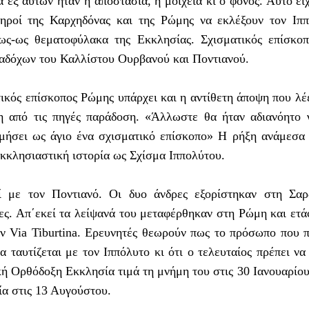
α εξ αυτών ήταν η αποστασία, η μοιχεία κι ο φόνος. Αυτό εί
ηροί της Καρχηδόνας και της Ρώμης να εκλέξουν τον Ιπ
ως-ως θεματοφύλακα της Εκκλησίας. Σχισματικός επίσκο
διαδόχων του Καλλίστου Ουρβανού και Ποντιανού.
τικός επίσκοπος Ρώμης υπάρχει και η αντίθετη άποψη που λέ
τη από τις πηγές παράδοση. «Άλλωστε θα ήταν αδιανόητο 
μήσει ως άγιο ένα σχισματικό επίσκοπο» Η ρήξη ανάμεσα
Εκκλησιαστική ιστορία ως Σχίσμα Ιππολύτου.
 με τον Ποντιανό. Οι δυο άνδρες εξορίστηκαν στη Σαρδ
ες. Απ΄εκεί τα λείψανά του μεταφέρθηκαν στη Ρώμη και ετ
ην Via Tiburtina. Ερευνητές θεωρούν πως το πρόσωπο που 
α ταυτίζεται με τον Ιππόλυτο κι ότι ο τελευταίος πρέπει να
κή Ορθόδοξη Εκκλησία τιμά τη μνήμη του στις 30 Ιανουαρίου
α στις 13 Αυγούστου.