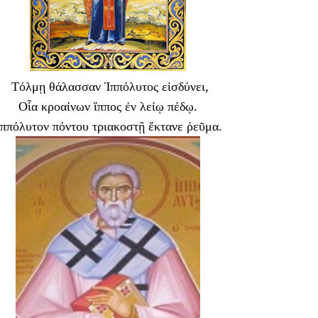
Τόλμῃ θάλασσαν Ἱππόλυτος εἰσδύνει,
Οἷα κροαίνων ἵππος ἐν λείῳ πέδῳ.
ππόλυτον πόντου τριακοστῇ ἔκτανε ῥεῦμα.