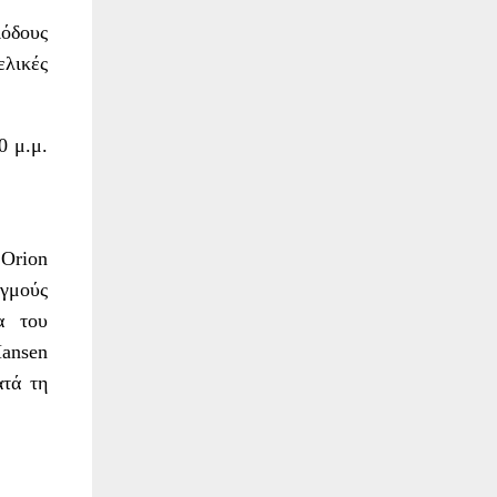
όδους
ελικές
0 μ.μ.
Orion
ιγμούς
α του
Hansen
ατά τη