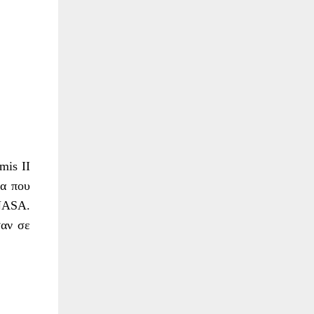
mis II
ία που
 NASA.
σαν σε