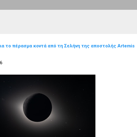
ια το πέρασμα κοντά από τη Σελήνη της αποστολής Artemis
26