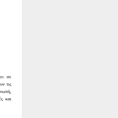
ει σε
υν τις
 νωπή,
ές και