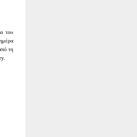
μα του
 ημέρα
από τη
ry.