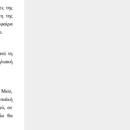
ες της
τη της
σφαίρα
ο.
από τη
ηλιακή
 Meir,
ωπαϊκή
μό, σε
ία θα