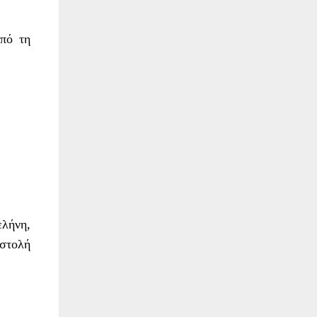
πό τη
ελήνη,
οστολή