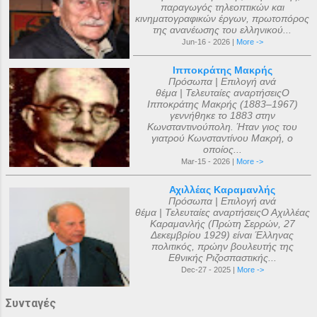
παραγωγός τηλεοπτικών και
κινηματογραφικών έργων, πρωτοπόρος
της ανανέωσης του ελληνικού...
Jun-16 - 2026 |
More ->
Ιπποκράτης Μακρής
Πρόσωπα | Επιλογή ανά
θέμα | Τελευταίες αναρτήσειςΟ
Ιπποκράτης Μακρής (1883–1967)
γεννήθηκε το 1883 στην
Κωνσταντινούπολη. Ήταν γιος του
γιατρού Κωνσταντίνου Μακρή, ο
οποίος...
Mar-15 - 2026 |
More ->
Αχιλλέας Καραμανλής
Πρόσωπα | Επιλογή ανά
θέμα | Τελευταίες αναρτήσειςΟ Αχιλλέας
Καραμανλής (Πρώτη Σερρών, 27
Δεκεμβρίου 1929) είναι Έλληνας
πολιτικός, πρώην βουλευτής της
Εθνικής Ριζοσπαστικής...
Dec-27 - 2025 |
More ->
Συνταγές