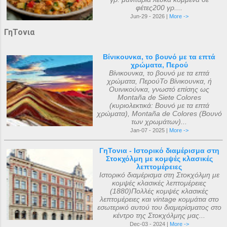
φέτες200 γρ....
Jun-29 - 2026 |
More ->
ΓηΤονια
Βίνικουνκα, το βουνό με τα επτά
χρώματα, Περού
Βίνικουνκα, το βουνό με τα επτά
χρώματα, ΠερούΤο Βίνικουνκα, ή
Ουινικούνκα, γνωστό επίσης ως
Montaña de Siete Colores
(κυριολεκτικά: Βουνό με τα επτά
χρώματα), Montaña de Colores (Βουνό
των χρωμάτων)...
Jan-07 - 2025 |
More ->
ΓηΤονια - Ιστορικό διαμέρισμα στη
Στοκχόλμη με κομψές κλασικές
λεπτομέρειες
Ιστορικό διαμέρισμα στη Στοκχόλμη με
κομψές κλασικές λεπτομέρειες
(1880)Πολλές κομψές κλασικές
λεπτομέρειες και vintage κομμάτια στο
εσωτερικό αυτού του διαμερίσματος στο
κέντρο της Στοκχόλμης μας...
Dec-03 - 2024 |
More ->