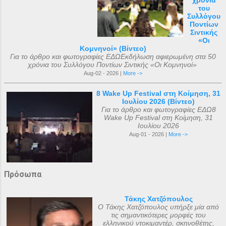
χρόνια
του
Συλλόγου
Ποντίων
Σιντικής
«Οι
Κομνηνοί» (Βίντεο)
Για το άρθρο και φωτογραφίες ΕΔΩΕκδήλωση αφιερωμένη στα 50
χρόνια του Συλλόγου Ποντίων Σιντικής «Οι Κομνηνοί»
Aug-02 - 2026 |
More ->
8 Wake Up Festival στη Κοίμηση, 31
Ιουλίου 2026 (Βίντεο)
Για το άρθρο και φωτογραφίες ΕΔΩ8
Wake Up Festival στη Κοίμηση, 31
Ιουλίου 2026
Aug-01 - 2026 |
More ->
Πρόσωπα
Τάκης Χατζόπουλος
Ο Τάκης Χατζόπουλος υπήρξε μία από
τις σημαντικότερες μορφές του
ελληνικού ντοκιμαντέρ, σκηνοθέτης,