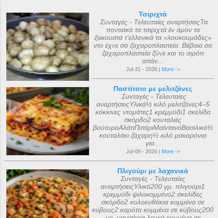
Τσιριχτά
Συνταγές - Τελευταίες αναρτήσειςΤα
ποντιακά τα τσιριχτά έν άμον τα
ξακουστά τ'ελλενικά τα «λουκουμάδες»
ντο έχνε σα ζαχαροπλαστεία. Βέβαια σα
ζαχαροπλαστεία ξ̌ύνε και το σιρόπ
απάν...
Jul-31 - 2026 |
More ->
Παστίτσιο με μελιτζάνες
Συνταγές - Τελευταίες
αναρτήσειςΥλικά½ κιλό μελιτζάνες4–5
κόκκινες ντομάτες1 κρεμμύδι1 σκελίδα
σκόρδο2 κουταλιές
βούτυροΑλάτιΠιπέριΜαϊντανόΒασιλικό½
κουταλάκι ζάχαρη½ κιλό μακαρόνια
για...
Jul-09 - 2026 |
More ->
Πλιγούρι με λαχανικά
Συνταγές - Τελευταίες
αναρτήσειςΥλικά200 γρ. πλιγούρι1
κρεμμύδι ψιλοκομμένο2 σκελίδες
σκόρδο2 κολοκυθάκια κομμένα σε
κύβους2 καρότα κομμένα σε κύβους200
γρ. μανιτάρια λευκά κομμένα σε