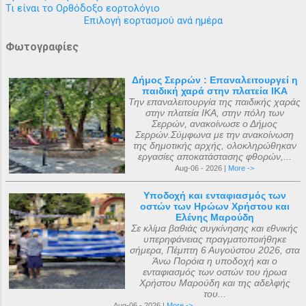
Τι είναι το Ορθόδοξο εορτολόγιο
Επιλογή εορτασμού ανά ημέρα
Φωτογραφίες
Δήμος Σερρών : Επαναλειτουργεί η
παιδική χαρά στην πλατεία ΙΚΑ
Την επαναλειτουργία της παιδικής χαράς
στην πλατεία ΙΚΑ, στην πόλη των
Σερρών, ανακοίνωσε ο Δήμος
Σερρών.Σύμφωνα με την ανακοίνωση
της δημοτικής αρχής, ολοκληρώθηκαν
εργασίες αποκατάστασης φθορών,...
Aug-06 - 2026 |
More ->
Υποδοχή και ενταφιασμός των
οστών των Ηρώων Χρήστου και
Ελένης Μαρούδη
Σε κλίμα βαθιάς συγκίνησης και εθνικής
υπερηφάνειας πραγματοποιήθηκε
σήμερα, Πέμπτη 6 Αυγούστου 2026, στα
Άνω Πορόια η υποδοχή και ο
ενταφιασμός των οστών του ήρωα
Χρήστου Μαρούδη και της αδελφής
του...
Aug-06 - 2026 |
More ->