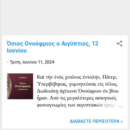
πολύ καλά ως ότου ομογενοποιηθεί ο
κιμάς μας. Πλάθουμε 7 μπιφτέκια
περίπου 150 γρ το κάθε ένα και τα
βάζουμε λίγο στο ψυγείο να σφίξουν. Σε
προθερμασμένο φούρνο ψήνουμε τα
μπιφτέκια μας στους 200°C στον αέρα
Όσιος Ονούφριος ο Αιγύπτιος, 12
για 20 λεπτά. Σερβίρουμε με
Ιουνίου
σοταρισμένα λαχανικά ή μανιτάρια..με
ρύζι ή πατάτες φούρνου ή τηγανητές...
-
Τρίτη, Ιουνίου 11, 2024
μπορούμε να τα κάνουμε μπέργκερ..
εγώ συνόδεψα με μανιτάρια. Καλή σας
Καὶ τὴν ἑνὸς χιτῶνος ἐντολήν, Πάτερ,
όρεξη
Ὑπερβέβηκας, γυμνητεύσας εἰς τέλος.
Δωδεκάτῃ ἀχίτωνα Ὀνούφριον ἐκ βίου
ἦραν. Από τις μεγαλύτερες ασκητικές
φυσιογνωμίες των αιγυπτιακών ερήμων
ο Ονούφριος, καταγόταν από την
Περσία. Από παιδί ακόμα έδειχνε
ΔΙΑΒΆΣΤΕ ΠΕΡΙΣΌΤΕΡΑ »
φλογερό πόθο ολοκληρωτικής