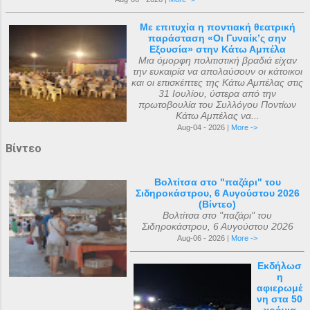
Με επιτυχία η ποντιακή θεατρική
παράσταση «Οι Γυναίκ’ς σην
Εξουσία» στην Κάτω Αμπέλα
Μια όμορφη πολιτιστική βραδιά είχαν
την ευκαιρία να απολαύσουν οι κάτοικοι
και οι επισκέπτες της Κάτω Αμπέλας στις
31 Ιουλίου, ύστερα από την
πρωτοβουλία του Συλλόγου Ποντίων
Κάτω Αμπέλας να...
Aug-04 - 2026 |
More ->
Βίντεο
Βολτίτσα στο "παζάρι" του
Σιδηροκάστρου, 6 Αυγούστου 2026
(Βίντεο)
Βολτίτσα στο "παζάρι" του
Σιδηροκάστρου, 6 Αυγούστου 2026
Aug-06 - 2026 |
More ->
Εκδήλωσ
η
αφιερωμέ
νη στα 50