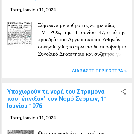
Βουλγάρους, οι οποίοι σκλήρυναν τη
-
Τρίτη, Ιουνίου 11, 2024
στάση τους απέναντι στο ελληνικό
στοιχείο. Ο στόχος ...
Σύμφωνα με άρθρο της εφημερίδας
ΕΜΠΡΟΣ, της 11 Ιουνίου 47, υ πό την
προεδρία του Αρχιεπισκόπου Αθηνών,
συνήλθε χθες το πρωί το δευτεροβάθμιο
Συνοδικό Δικαστήριο και συζήτησε για
την απόφαση που καταδίκασε τον
Μητροπολίτη Σιδηροκάστρου Βασίλειο
ΔΙΑΒΆΣΤΕ ΠΕΡΙΣΌΤΕΡΑ »
σε ισόβια έκπτωση από τον θρόνο του
για "κανονικά" παραπτώματα. Μετά από
μακρά συζήτηση, εκδόθηκε η απόφαση,
Υποχωρούν τα νερά του Στρυμόνα
με την οποία η ποινή του Μητροπολίτη
που "έπνιξαν" τον Νομό Σερρών, 11
μειώνεται σε εξάμηνη αργία, κρίνοντας
Ιουνίου 1976
την αρχική ποινή ως πολύ αυστηρή.
-
Τρίτη, Ιουνίου 11, 2024
Ὑπὸ τὴν προεδρίαν τοῦ ᾿Αρχιεπισκό
που ᾿Αθηνῶν συνήλθε χθὲς τὴν πρωίαν
το δευτεροβάθμιον Συνοδικόν Δικαστή
Φουρτουνιασμένα τα νερά του