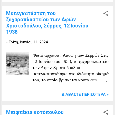
Μετεγκατάστση του
ζαχαροπλαστείου των Αφών
Χριστοδούλου, Σέρρες, 12 Ιουνίου
1938
-
Τρίτη, Ιουνίου 11, 2024
Φωτό αρχείου : Άποψη των Σερρών Στις
12 Ιουνίου του 1938, το ζαχαροπλαστείο
των Αφών Χριστοδούλου
μετεγκαταστάθηκε στο ιδιόκτητο οίκημά
του, το οποίο βρίσκεται κοντά στο
πρακτορείο του κ. Βαγουρδή. Η
μεταφορά της επιχείρησης έγινε στο
ΔΙΑΒΆΣΤΕ ΠΕΡΙΣΌΤΕΡΑ »
γενικό πλαίσιο, της οικοδομικής έκρηξη
στα Σέρρας και γενικά στην Ελλάδα
κατά την περίοδο 1924-1938, η οποία
Μπιφτέκια κοτόπουλου