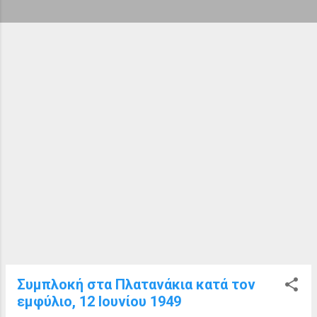
ή
σ
ε
ι
ς
Συμπλοκή στα Πλατανάκια κατά τον
εμφύλιο, 12 Ιουνίου 1949