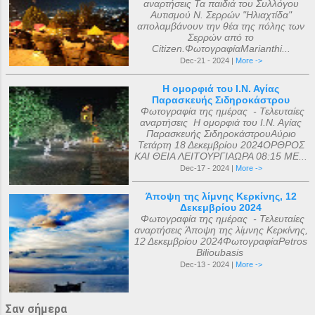
αναρτήσεις Τα παιδιά του Συλλόγου
Αυτισμού Ν. Σερρών "Ηλιαχτίδα"
απολαμβάνουν την θέα της πόλης των
Σερρών από το
Citizen.ΦωτογραφίαMarianthi...
Dec-21 - 2024 |
More ->
Η ομορφιά του Ι.Ν. Αγίας
Παρασκευής Σιδηροκάστρου
Φωτογραφία της ημέρας - Τελευταίες
αναρτήσεις Η ομορφιά του Ι.Ν. Αγίας
Παρασκευής ΣιδηροκάστρουΑύριο
Τετάρτη 18 Δεκεμβρίου 2024ΟΡΘΡΟΣ
ΚΑΙ ΘΕΙΑ ΛΕΙΤΟΥΡΓΙΑΩΡΑ 08:15 ΜΕ...
Dec-17 - 2024 |
More ->
Άποψη της λίμνης Κερκίνης, 12
Δεκεμβρίου 2024
Φωτογραφία της ημέρας - Τελευταίες
αναρτήσεις Άποψη της λίμνης Κερκίνης,
12 Δεκεμβρίου 2024ΦωτογραφίαPetros
Bilioubasis
Dec-13 - 2024 |
More ->
Σαν σήμερα