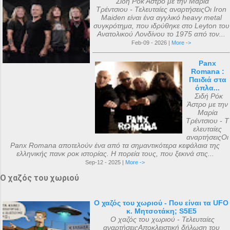
Σιδή Ρόκ Άστρο με την Μαρία
Τρέντσιου - Τελευταίες αναρτήσειςΟι Iron
Maiden είναι ένα αγγλικό heavy metal
συγκρότημα, που ιδρύθηκε στο Leyton του
Ανατολικού Λονδίνου το 1975 από τον...
Feb-09 - 2026 |
More ->
Panx
Romana :
Παιδιά στα
όπλα...
Σιδή Ρόκ
Άστρο με την
Μαρία
Τρέντσιου - Τ
ελευταίες
αναρτήσειςΟι
Panx Romana αποτελούν ένα από τα σημαντικότερα κεφάλαια της
ελληνικής πανκ ροκ ιστορίας. Η πορεία τους, που ξεκινά στις...
Sep-12 - 2025 |
More ->
Ο χαζός του χωριού
Ο χαζός του χωριού - Που είναι τα UFO
κ. Μητσοτάκη; S5E5
Ο χαζός του χωριού - Τελευταίες
αναρτήσειςΑποκλειστική δήλωση του