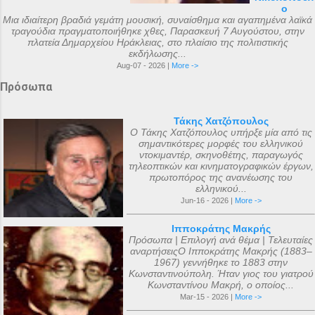
ο
Μια ιδιαίτερη βραδιά γεμάτη μουσική, συναίσθημα και αγαπημένα λαϊκά
τραγούδια πραγματοποιήθηκε χθες, Παρασκευή 7 Αυγούστου, στην
πλατεία Δημαρχείου Ηράκλειας, στο πλαίσιο της πολιτιστικής
εκδήλωσης...
Aug-07 - 2026 |
More ->
Πρόσωπα
Τάκης Χατζόπουλος
Ο Τάκης Χατζόπουλος υπήρξε μία από τις
σημαντικότερες μορφές του ελληνικού
ντοκιμαντέρ, σκηνοθέτης, παραγωγός
τηλεοπτικών και κινηματογραφικών έργων,
πρωτοπόρος της ανανέωσης του
ελληνικού...
Jun-16 - 2026 |
More ->
Ιπποκράτης Μακρής
Πρόσωπα | Επιλογή ανά θέμα | Τελευταίες
αναρτήσειςΟ Ιπποκράτης Μακρής (1883–
1967) γεννήθηκε το 1883 στην
Κωνσταντινούπολη. Ήταν γιος του γιατρού
Κωνσταντίνου Μακρή, ο οποίος...
Mar-15 - 2026 |
More ->