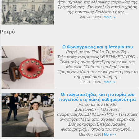
ήταν σχολείο της ελληνικής παροικίας της
Τραπεζούντας. Στο σχολείο αυτό η χρήση
της ποντιακής διαλέκτου ήταν...
Mar-24 - 2023 |
More ->
Ρετρό
Ο Φωνόγραφος και η Ιστορία του
Ρετρό με τον Παύλο Συμεωνίδη -
Τελευταίες αναρτήσειςΧΘΕΣΗΜΕΡΑΥΡΙΟ -
Τελευταίες αναρτήσειςΓραμμόφωνο στο
Μουσείο "Σπίτι του παιδιού" στον
ΠρομαχώναΑπό τον φωνόγραφο μέχρι το
σημερινό streaming, η...
Jun-21 - 2026 |
More ->
Οι παγωτατζήδες και η ιστορία του
παγωτού στη λαϊκή καθημερινότητα
Ρετρό με τον Παύλο
Συμεωνίδη - Τελευταίες
αναρτήσειςΧΘΕΣΗΜΕΡΑΥΡΙΟ - Τελευταίες
αναρτήσειςΜετά από σχολική εορτή στο
Σιδηρόκαστρο(Επεξεργασμένη
φωτογραφία)Η ιστορία του παγωτού...
May-05 - 2026 |
More ->