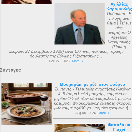
Αχιλλέας
Καραμανλής
Πρόσωπα | Ε
πιλογή ανά
θέμα | Τελευτ
αίες
αναρτήσειςΟ
Αχιλλέας
Καραμανλής
(Πρώτη
Σερρών, 27 Δεκεμβρίου 1929) είναι Έλληνας πολιτικός, πρώην
βουλευτής της Εθνικής Ριζοσπαστικής...
Dec-27 - 2025 |
More ->
Συνταγές
Μοσχαράκι με ρύζι στον φούρνο
Συνταγές - Τελευταίες αναρτήσειςΥλικάγια
4–5 άτομα1 κιλό μοσχάρι, κομμένο σε
μερίδες1½ φλιτζάνι ρύζι καρολίνα1 μεγάλο
κρεμμύδι, ψιλοκομμένο2 σκελίδες σκόρδο,
ψιλοκομμένες400 γρ. ντομάτα τριμμένη ή...
Aug-08 - 2026 |
More ->
Φασολάκια
Γιαχνί