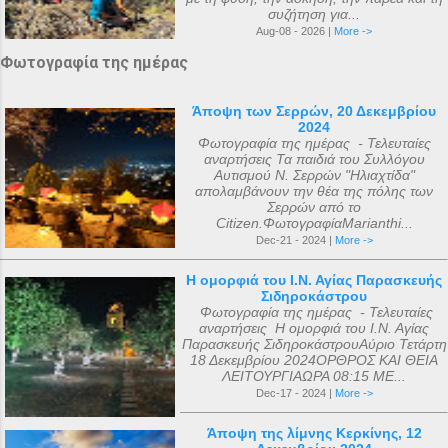
συζήτηση για...
Aug-08 - 2026 |
More ->
Φωτογραφία της ημέρας
Άποψη των Σερρών, 20 Δεκεμβρίου
2024
Φωτογραφία της ημέρας - Τελευταίες
αναρτήσεις Τα παιδιά του Συλλόγου
Αυτισμού Ν. Σερρών "Ηλιαχτίδα"
απολαμβάνουν την θέα της πόλης των
Σερρών από το
Citizen.ΦωτογραφίαMarianthi...
Dec-21 - 2024 |
More ->
Η ομορφιά του Ι.Ν. Αγίας Παρασκευής
Σιδηροκάστρου
Φωτογραφία της ημέρας - Τελευταίες
αναρτήσεις Η ομορφιά του Ι.Ν. Αγίας
Παρασκευής ΣιδηροκάστρουΑύριο Τετάρτη
18 Δεκεμβρίου 2024ΟΡΘΡΟΣ ΚΑΙ ΘΕΙΑ
ΛΕΙΤΟΥΡΓΙΑΩΡΑ 08:15 ΜΕ...
Dec-17 - 2024 |
More ->
Άποψη της λίμνης Κερκίνης, 12