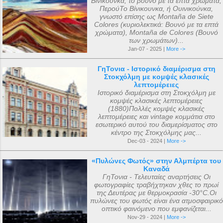
Βίνικουνκα, το βουνό με τα επτά χρώματα,
ΠερούΤο Βίνικουνκα, ή Ουινικούνκα,
γνωστό επίσης ως Montaña de Siete
Colores (κυριολεκτικά: Βουνό με τα επτά
χρώματα), Montaña de Colores (Βουνό
των χρωμάτων)...
Jan-07 - 2025 |
More ->
ΓηΤονια - Ιστορικό διαμέρισμα στη
Στοκχόλμη με κομψές κλασικές
λεπτομέρειες
Ιστορικό διαμέρισμα στη Στοκχόλμη με
κομψές κλασικές λεπτομέρειες
(1880)Πολλές κομψές κλασικές
λεπτομέρειες και vintage κομμάτια στο
εσωτερικό αυτού του διαμερίσματος στο
κέντρο της Στοκχόλμης μας...
Dec-03 - 2024 |
More ->
«Πυλώνες Φωτός» στην Αλμπέρτα του
Καναδά
ΓηΤονια - Τελευταίες αναρτήσεις Οι
φωτογραφίες τραβήχτηκαν χθες το πρωί
της Δευτέρας με θερμοκρασία -30°C.Οι
πυλώνες του φωτός είναι ένα ατμοσφαιρικό
οπτικό φαινόμενο που εμφανίζεται...
Nov-29 - 2024 |
More ->