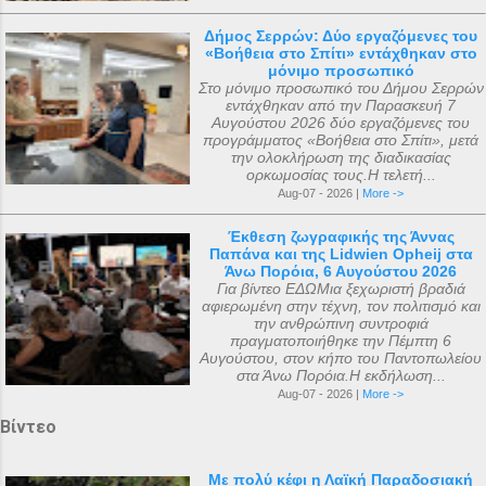
Δήμος Σερρών: Δύο εργαζόμενες του
«Βοήθεια στο Σπίτι» εντάχθηκαν στο
μόνιμο προσωπικό
Στο μόνιμο προσωπικό του Δήμου Σερρών
εντάχθηκαν από την Παρασκευή 7
Αυγούστου 2026 δύο εργαζόμενες του
προγράμματος «Βοήθεια στο Σπίτι», μετά
την ολοκλήρωση της διαδικασίας
ορκωμοσίας τους.Η τελετή...
Aug-07 - 2026 |
More ->
Έκθεση ζωγραφικής της Άννας
Παπάνα και της Lidwien Opheij στα
Άνω Πορόια, 6 Αυγούστου 2026
Για βίντεο ΕΔΩΜια ξεχωριστή βραδιά
αφιερωμένη στην τέχνη, τον πολιτισμό και
την ανθρώπινη συντροφιά
πραγματοποιήθηκε την Πέμπτη 6
Αυγούστου, στον κήπο του Παντοπωλείου
στα Άνω Πορόια.Η εκδήλωση...
Aug-07 - 2026 |
More ->
Βίντεο
Με πολύ κέφι η Λαϊκή Παραδοσιακή