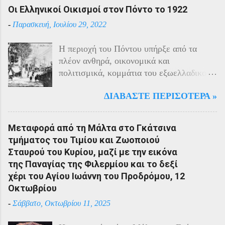
Οι Ελληνικοί Οικισμοί στον Πόντο το 1922
-
Παρασκευή, Ιουλίου 29, 2022
Η περιοχή του Πόντου υπήρξε από τα
πλέον ανθηρά, οικονομικά και
πολιτισμικά, κομμάτια του εξωελλαδικού
Ελληνισμού. Οι Έλληνες αποτελούσαν το
ΔΙΑΒΆΣΤΕ ΠΕΡΙΣΌΤΕΡΑ »
40% του πληθυσμού της περιοχής και μαζί
με τους Αρμένιους πρωταγωνιστούσαν
στην οικονομική ζωή της. Ο πληθυσμός
Μεταφορά από τη Μάλτα στο Γκάτσινα
του Πόντου είχε και αυτός στη διάρκεια
τμήματος του Τιμίου και Ζωοποιού
του πολέμου την ίδια τύχη με τον
Σταυρού του Κυρίου, μαζί με την εικόνα
υπόλοιπο μικρασιατικό πληθυσμό. Με την
της Παναγίας της Φιλερμίου και το δεξί
είσοδο της Τουρκίας στον πόλεμο
χέρι του Αγίου Ιωάννη του Προδρόμου, 12
πραγματοποιήθηκαν εκκενώσεις οικισμών,
Οκτωβρίου
εκτελέσεις λιποτακτών και αντίποινα στις
-
Σάββατο, Οκτωβρίου 11, 2025
οικογένειες των φυγοστράτων.
Χαρακτηριστική εδώ ήταν η απάντηση που