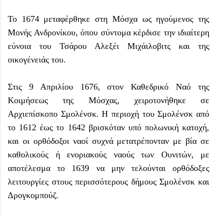
Το 1674 μεταφέρθηκε στη Μόσχα ως ηγούμενος της
Μονής Ανδρονίκου, όπου σύντομα κέρδισε την ιδιαίτερη
εύνοια του Τσάρου Αλεξέι Μιχάιλοβιτς και της
οικογένειάς του.
Στις 9 Απριλίου 1676, στον Καθεδρικό Ναό της
Κοιμήσεως της Μόσχας, χειροτονήθηκε σε
Αρχιεπίσκοπο Σμολένσκ. Η περιοχή του Σμολένσκ από
το 1612 έως το 1642 βρισκόταν υπό πολωνική κατοχή,
και οι ορθόδοξοι ναοί συχνά μετατρέπονταν με βία σε
καθολικούς ή ενοριακούς ναούς των Ουνιτών, με
αποτέλεσμα το 1639 να μην τελούνται ορθόδοξες
λειτουργίες στους περισσότερους δήμους Σμολένσκ και
Δρογκομπούζ.