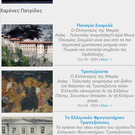
Χαμένες Πατρίδες
Παναγία Σουμελά
Ο Ελληνισμός της Μικράς
Ασίας - Τελευταίες αναρτήσειςΗ Ιερά Μονή
Παναγίας Σουμελά είναι ένα από τα πιο
σημαντικά χριστιανικά μνημεία στην
Τουρκία και αποτελεί σύμβολο της
Ορθόδοξης...
Oct-20 - 2024 |
More ->
Τραπεζούντα
Ο Ελληνισμός της Μικράς
Ασίας - Τελευταίες αναρτήσεις καὶ ἦλθον
ἐπὶ θάλατταν εἰς Τραπεζοῦντα πόλιν
Ἑλληνίδα οἰκουμένην ἐν τῷ Εὐξείνῳ
Πόντῳ, Σινωπέων ἀποικίαν, ἐν τῇ Κόλχων
χώρᾳ....
Oct-14 - 2024 |
More ->
Το Ελληνικόν Φροντιστήριον
Τραπεζούντος
Τα εγκένια του νέου κτιρίου του σχολίουΤο
Ελληνικόν Φροντιστήριον Τραπεζούντος