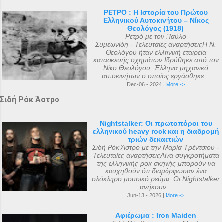
ΡΕΤΡΟ : Η Ιστορία του Πρώτου
Ελληνικού Αυτοκινήτου – Νίκος
Θεολόγος (1918)
Ρετρό με τον Παύλο
Συμεωνίδη - Τελευταίες αναρτήσειςΗ Ν.
Θεολόγου ήταν ελληνική εταιρεία
κατασκευής οχημάτων.Ιδρύθηκε από τον
Νίκο Θεολόγου, Έλληνα μηχανικό
αυτοκινήτων ο οποίος εργάσθηκε...
Dec-06 - 2024 |
More ->
Σιδή Ρόκ Άστρο
Nightstalker: Οι πρωτοπόροι του
ελληνικού heavy rock και η διαδρομή
τριών δεκαετιών
Σιδή Ρόκ Άστρο με την Μαρία Τρέντσιου -
Τελευταίες αναρτήσειςΛίγα συγκροτήματα
της ελληνικής ροκ σκηνής μπορούν να
καυχηθούν ότι διαμόρφωσαν ένα
ολόκληρο μουσικό ρεύμα. Οι Nightstalker
ανήκουν...
Jun-13 - 2026 |
More ->
Αφιέρωμα : Iron Maiden