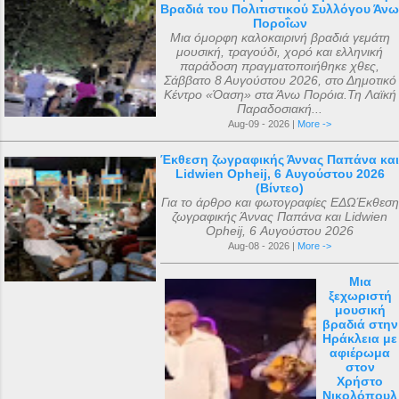
Βραδιά του Πολιτιστικού Συλλόγου Άνω
Ποροΐων
Μια όμορφη καλοκαιρινή βραδιά γεμάτη
μουσική, τραγούδι, χορό και ελληνική
παράδοση πραγματοποιήθηκε χθες,
Σάββατο 8 Αυγούστου 2026, στο Δημοτικό
Κέντρο «Όαση» στα Άνω Πορόια.Τη Λαϊκή
Παραδοσιακή...
Aug-09 - 2026 |
More ->
Έκθεση ζωγραφικής Άννας Παπάνα και
Lidwien Opheij, 6 Αυγούστου 2026
(Βίντεο)
Για το άρθρο και φωτογραφίες ΕΔΩΈκθεση
ζωγραφικής Άννας Παπάνα και Lidwien
Opheij, 6 Αυγούστου 2026
Aug-08 - 2026 |
More ->
Μια
ξεχωριστή
μουσική
βραδιά στην
Ηράκλεια με
αφιέρωμα
στον
Χρήστο
Νικολόπουλ