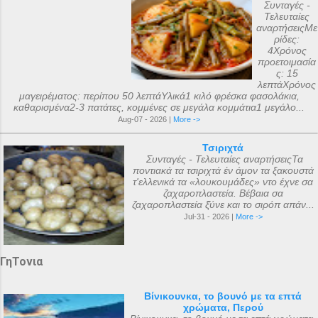
Συνταγές -
Τελευταίες
αναρτήσειςΜε
ρίδες:
4Χρόνος
προετοιμασία
ς: 15
λεπτάΧρόνος
μαγειρέματος: περίπου 50 λεπτάΥλικά1 κιλό φρέσκα φασολάκια,
καθαρισμένα2-3 πατάτες, κομμένες σε μεγάλα κομμάτια1 μεγάλο...
Aug-07 - 2026 |
More ->
Τσιριχτά
Συνταγές - Τελευταίες αναρτήσειςΤα
ποντιακά τα τσιριχτά έν άμον τα ξακουστά
τ'ελλενικά τα «λουκουμάδες» ντο έχνε σα
ζαχαροπλαστεία. Βέβαια σα
ζαχαροπλαστεία ξ̌ύνε και το σιρόπ απάν...
Jul-31 - 2026 |
More ->
ΓηΤονια
Βίνικουνκα, το βουνό με τα επτά
χρώματα, Περού