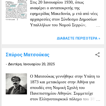
Στις 20 Ιανουαρίου 1930, όπως
αναφέρει ο ανταποκριτής της
εφημερίδας Μακεδονία, μ ετά από νέες
αρχαιρεσίες στον Σύνδεσμο Δημοσίων
Υπαλλήλων του Νομού Σερρών,
εκλέχθηκε το νέο Διοικητικό Συμβούλιο
ως εξής: Πρόεδρος: Πιέρρος, δικαστικός
ΔΙΑΒΆΣΤΕ ΠΕΡΙΣΌΤΕΡΑ »
Β΄ Πρόεδρος: Γιαννόπουλος, γεωπόνος
Γενικός Γραμματέας: Σαράτσης Ταμίας:
Τσιοκρούλης, ταμιακός Έφορος:
Σπύρος Ματσούκας
Καζαντζής, δικαστικός Μέλη:
-
Δευτέρα, Ιανουαρίου 20, 2025
Δελήμπασης, διοικητικός
Παπαλεοντίου, Προνοίας
Παπανικολάου, δημοδιδάσκαλος
Ο Ματσούκας γεννήθηκε στην Υπάτη το
Μανώλης, καθηγητής. Επίσης την ίδια
1873 και μετακόμισε στην Αθήνα για
μέρα σύμφωνα με τον ανταποκριτής της
σπουδές στη Νομική Σχολή του
ίδιας εφημερίδας "πέρασε από τις
Πανεπιστημίου Αθηνών. Συμμετείχε
Σέρρες μια επιτροπή του Εμπορικού
στον Ελληνοτουρκικό πόλεμο του 1897
Επιμελητηρίου Καβάλας, που
μετά τον οποίον αποφάσισε να