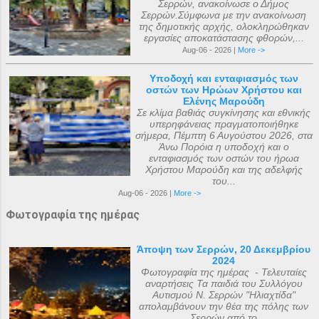
Σερρών, ανακοίνωσε ο Δήμος
Σερρών.Σύμφωνα με την ανακοίνωση
της δημοτικής αρχής, ολοκληρώθηκαν
εργασίες αποκατάστασης φθορών,...
Aug-06 - 2026 |
More ->
Υποδοχή και ενταφιασμός των
οστών των Ηρώων Χρήστου και
Ελένης Μαρούδη
Σε κλίμα βαθιάς συγκίνησης και εθνικής
υπερηφάνειας πραγματοποιήθηκε
σήμερα, Πέμπτη 6 Αυγούστου 2026, στα
Άνω Πορόια η υποδοχή και ο
ενταφιασμός των οστών του ήρωα
Χρήστου Μαρούδη και της αδελφής
του...
Aug-06 - 2026 |
More ->
Φωτογραφία της ημέρας
Άποψη των Σερρών, 20 Δεκεμβρίου
2024
Φωτογραφία της ημέρας - Τελευταίες
αναρτήσεις Τα παιδιά του Συλλόγου
Αυτισμού Ν. Σερρών "Ηλιαχτίδα"
απολαμβάνουν την θέα της πόλης των
Σερρών από το