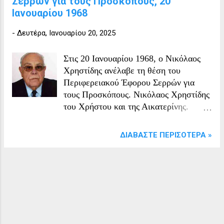
Σερρών για τους Προσκόπους, 20
Ιανουαρίου 1968
-
Δευτέρα, Ιανουαρίου 20, 2025
Στις 20 Ιανουαρίου 1968, ο Νικόλαος
Χρηστίδης ανέλαβε τη θέση του
Περιφερειακού Έφορου Σερρών για
τους Προσκόπους. Νικόλαος Χρηστίδης
του Χρήστου και της Αικατερίνης.
Γεννήθηκε στα Σέρρας, όπου
κατοικούσε μονίμως-(εκτός των ετών
ΔΙΑΒΆΣΤΕ ΠΕΡΙΣΌΤΕΡΑ »
της Βουλγαρικής κατοχής 1941 - 1944)
επί της οδού Νέστωρος Φωκά, Αριθμός
6. Υπηρέτησε ως Δικαστικός
Υπάλληλος επί 35 χρόνια στη
Γραμματεία των Δικαστηρίων
(Πρωτοδικείο Σερρών) από όπου και
συνταξιοδοτήθηκε το 1981 με το βαθμό