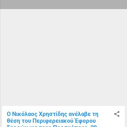
ή
σ
ε
ι
ς
Ο Νικόλαος Χρηστίδης ανέλαβε τη
θέση του Περιφερειακού Έφορου