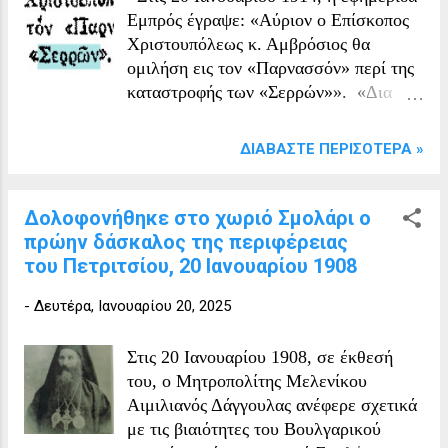
απέδωκεν εκατοντάδας χιλιάδων
Εμπρός έγραψε: «Αύριον ο Επίσκοπος
δραχμ...
Χριστουπόλεως κ. Αμβρόσιος θα
ομιλήση εις τον «Παρνασσόν» περί της
καταστροφής των «Σερρών»». «Δια
Β.Δ. ανασυντάσωνται τα Στρατ.
Νοσκοκομεία Καβάλλας, Δράμας
ΔΙΑΒΆΣΤΕ ΠΕΡΙΣΌΤΕΡΑ »
Σερρών και Φλωρίνης».
Δολοφονήθηκε στο χωριό Σμολάρι ο
πρώην δάσκαλος της περιφέρειας
του Πετριτσίου, 20 Ιανουαρίου 1908
-
Δευτέρα, Ιανουαρίου 20, 2025
Στις 20 Ιανουαρίου 1908, σε έκθεσή
του, ο Μητροπολίτης Μελενίκου
Αιμιλιανός Δάγγουλας ανέφερε σχετικά
με τις βιαιότητες του Βουλγαρικού