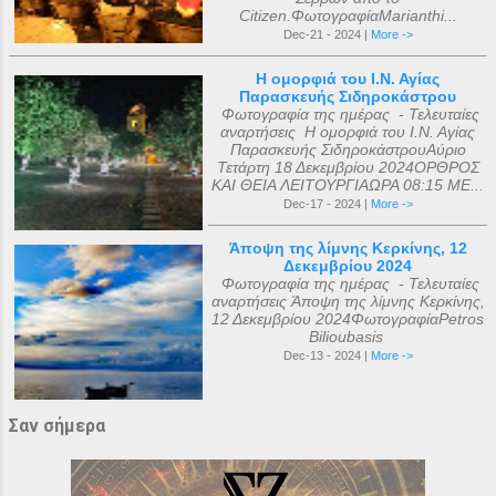
Citizen.ΦωτογραφίαMarianthi...
Dec-21 - 2024 |
More ->
Η ομορφιά του Ι.Ν. Αγίας
Παρασκευής Σιδηροκάστρου
Φωτογραφία της ημέρας - Τελευταίες
αναρτήσεις Η ομορφιά του Ι.Ν. Αγίας
Παρασκευής ΣιδηροκάστρουΑύριο
Τετάρτη 18 Δεκεμβρίου 2024ΟΡΘΡΟΣ
ΚΑΙ ΘΕΙΑ ΛΕΙΤΟΥΡΓΙΑΩΡΑ 08:15 ΜΕ...
Dec-17 - 2024 |
More ->
Άποψη της λίμνης Κερκίνης, 12
Δεκεμβρίου 2024
Φωτογραφία της ημέρας - Τελευταίες
αναρτήσεις Άποψη της λίμνης Κερκίνης,
12 Δεκεμβρίου 2024ΦωτογραφίαPetros
Bilioubasis
Dec-13 - 2024 |
More ->
Σαν σήμερα