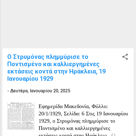
Διευθυντού Α' (Γραμματέας Εφετών).
Ήταν παντρεμένος με την ?ννα Στόγιου,
σχεδιάστρια, υπάλληλο στη Διεύθυνση
Τεχνικών Υπηρεσιών Ν. Σερρών
(Γραφείο Πολεοδομίας), με την οποία
απέκτησε δύο παιδιά, την Αικατερίνη,
καθηγήτρια Μουσικής και τον
Χρήστο,Γεωπόνος. Ο Νικόλαος Χρ.
Ο Στρυμόνας πλημμύρισε το
Χρηστίδης έφυγε την 22η Δεκεμβρίου
Ποντισμένο και καλλιεργημένες
2013, σε ηλικία 89 ετών. Ο Νικόλαος
εκτάσεις κοντά στην Ηράκλεια, 19
Χρηστίδης, συγγραφέας 19 βιβλίων
Ιανουαρίου 1929
σχετικά με την πόλη και το Ν. Σερρών,
με πλούσια κοινωνική δράση και
-
Δευτέρα, Ιανουαρίου 20, 2025
προσφορά, διετέλεσε επί σειρά ετών
μέλος και πρόεδρος στα ιστορικότερα
Εφημερίδα Μακεδονία, Φύλλο:
σωματεία της πόλης των Σερ...
20/1/1929, Σελίδα: 6 Στις 19 Ιανουαρίου
1929, ο Στρυμόνας πλημμύρισε το
Ποντισμένο και καλλιεργημένες
εκτάσεις κοντά στην Ηράκλεια. Ο