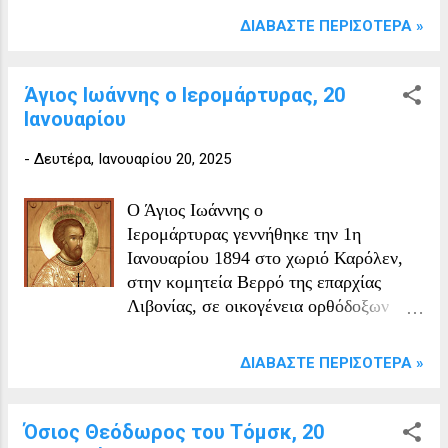
ΔΙΑΒΆΣΤΕ ΠΕΡΙΣΌΤΕΡΑ »
Άγιος Ιωάννης ο Ιερομάρτυρας, 20
Ιανουαρίου
-
Δευτέρα, Ιανουαρίου 20, 2025
Ο Άγιος Ιωάννης ο
Ιερομάρτυρας γεννήθηκε την 1η
Ιανουαρίου 1894 στο χωριό Καρόλεν,
στην κομητεία Βερρό της επαρχίας
Λιβονίας, σε οικογένεια ορθόδοξων
αγροτών-εργατών που εργάζονταν στο
κτήμα Καρόλεν. Οι γονείς του, Μιχαήλ
ΔΙΑΒΆΣΤΕ ΠΕΡΙΣΌΤΕΡΑ »
Γιακόβλεβιτς και Μαρία
Κωνσταντίνοβνα Πεττάι, τον
μεγάλωσαν με ευλάβεια. Αφού
Όσιος Θεόδωρος του Τόμσκ, 20