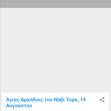
ή
σ
ε
ι
ς
Άγιος Αρκάδιος του Νόβι Τορκ, 14
Αυγούστου