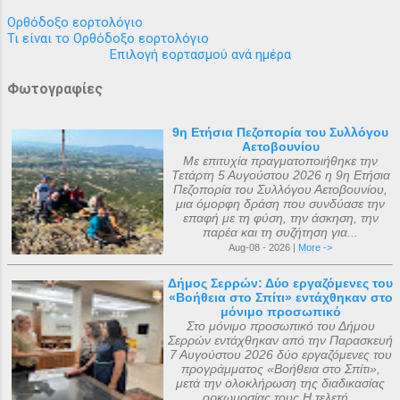
Ορθόδοξο εορτολόγιο
Τι είναι το Ορθόδοξο εορτολόγιο
Επιλογή εορτασμού ανά ημέρα
Φωτογραφίες
9η Ετήσια Πεζοπορία του Συλλόγου
Αετοβουνίου
Με επιτυχία πραγματοποιήθηκε την
Τετάρτη 5 Αυγούστου 2026 η 9η Ετήσια
Πεζοπορία του Συλλόγου Αετοβουνίου,
μια όμορφη δράση που συνδύασε την
επαφή με τη φύση, την άσκηση, την
παρέα και τη συζήτηση για...
Aug-08 - 2026 |
More ->
Δήμος Σερρών: Δύο εργαζόμενες του
«Βοήθεια στο Σπίτι» εντάχθηκαν στο
μόνιμο προσωπικό
Στο μόνιμο προσωπικό του Δήμου
Σερρών εντάχθηκαν από την Παρασκευή
7 Αυγούστου 2026 δύο εργαζόμενες του
προγράμματος «Βοήθεια στο Σπίτι»,
μετά την ολοκλήρωση της διαδικασίας
ορκωμοσίας τους.Η τελετή...