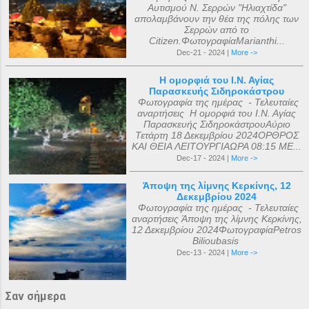
Αυτισμού Ν. Σερρών "Ηλιαχτίδα"
απολαμβάνουν την θέα της πόλης των
Σερρών από το
Citizen.ΦωτογραφίαMarianthi...
Dec-21 - 2024 |
More ->
Η ομορφιά του Ι.Ν. Αγίας
Παρασκευής Σιδηροκάστρου
Φωτογραφία της ημέρας - Τελευταίες
αναρτήσεις Η ομορφιά του Ι.Ν. Αγίας
Παρασκευής ΣιδηροκάστρουΑύριο
Τετάρτη 18 Δεκεμβρίου 2024ΟΡΘΡΟΣ
ΚΑΙ ΘΕΙΑ ΛΕΙΤΟΥΡΓΙΑΩΡΑ 08:15 ΜΕ...
Dec-17 - 2024 |
More ->
Άποψη της λίμνης Κερκίνης, 12
Δεκεμβρίου 2024
Φωτογραφία της ημέρας - Τελευταίες
αναρτήσεις Άποψη της λίμνης Κερκίνης,
12 Δεκεμβρίου 2024ΦωτογραφίαPetros
Bilioubasis
Dec-13 - 2024 |
More ->
Σαν σήμερα