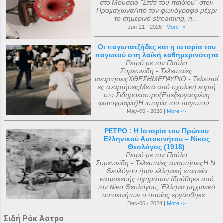
στο Μουσείο "Σπίτι του παιδιού" στον
ΠρομαχώναΑπό τον φωνόγραφο μέχρι
το σημερινό streaming, η...
Jun-21 - 2026 |
More ->
Οι παγωτατζήδες και η ιστορία του
παγωτού στη λαϊκή καθημερινότητα
Ρετρό με τον Παύλο
Συμεωνίδη - Τελευταίες
αναρτήσειςΧΘΕΣΗΜΕΡΑΥΡΙΟ - Τελευταί
ες αναρτήσειςΜετά από σχολική εορτή
στο Σιδηρόκαστρο(Επεξεργασμένη
φωτογραφία)Η ιστορία του παγωτού...
May-05 - 2026 |
More ->
ΡΕΤΡΟ : Η Ιστορία του Πρώτου
Ελληνικού Αυτοκινήτου – Νίκος
Θεολόγος (1918)
Ρετρό με τον Παύλο
Συμεωνίδη - Τελευταίες αναρτήσειςΗ Ν.
Θεολόγου ήταν ελληνική εταιρεία
κατασκευής οχημάτων.Ιδρύθηκε από
τον Νίκο Θεολόγου, Έλληνα μηχανικό
αυτοκινήτων ο οποίος εργάσθηκε...
Dec-06 - 2024 |
More ->
Σιδή Ρόκ Άστρο