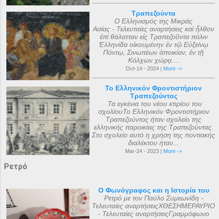
Τραπεζούντα
Ο Ελληνισμός της Μικράς
Ασίας - Τελευταίες αναρτήσεις καὶ ἦλθον
ἐπὶ θάλατταν εἰς Τραπεζοῦντα πόλιν
Ἑλληνίδα οἰκουμένην ἐν τῷ Εὐξείνῳ
Πόντῳ, Σινωπέων ἀποικίαν, ἐν τῇ
Κόλχων χώρᾳ....
Oct-14 - 2024 |
More ->
Το Ελληνικόν Φροντιστήριον
Τραπεζούντος
Τα εγκένια του νέου κτιρίου του
σχολίουΤο Ελληνικόν Φροντιστήριον
Τραπεζούντος ήταν σχολείο της
ελληνικής παροικίας της Τραπεζούντας.
Στο σχολείο αυτό η χρήση της ποντιακής
διαλέκτου ήταν...
Mar-24 - 2023 |
More ->
Ρετρό
Ο Φωνόγραφος και η Ιστορία του
Ρετρό με τον Παύλο Συμεωνίδη -
Τελευταίες αναρτήσειςΧΘΕΣΗΜΕΡΑΥΡΙΟ
- Τελευταίες αναρτήσειςΓραμμόφωνο