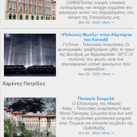
(1880)Πολλές κομψές κλασικές
λεπτομέρειες και vintage κομμάτια στο
εσωτερικό αυτού του διαμερίσματος στο
κέντρο της Στοκχόλμης μας...
Dec-03 - 2024 |
More ->
«Πυλώνες Φωτός» στην Αλμπέρτα
του Καναδά
ΓηΤονια - Τελευταίες αναρτήσεις Οι
φωτογραφίες τραβήχτηκαν χθες το πρωί
της Δευτέρας με θερμοκρασία -30°C.Οι
πυλώνες του φωτός είναι ένα
ατμοσφαιρικό οπτικό φαινόμενο που
εμφανίζεται...
Nov-29 - 2024 |
More ->
Χαμένες Πατρίδες
Παναγία Σουμελά
Ο Ελληνισμός της Μικράς
Ασίας - Τελευταίες αναρτήσειςΗ Ιερά
Μονή Παναγίας Σουμελά είναι ένα από
τα πιο σημαντικά χριστιανικά μνημεία
στην Τουρκία και αποτελεί σύμβολο της
Ορθόδοξης...
Oct-20 - 2024 |
More ->