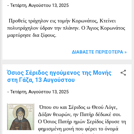
-
Τετάρτη, Αυγούστου 13, 2025
υπομένοντας τόσο τη ζέστη όσο και το
κρύο. Συνήθιζε να λέει: «Ο χειμώνας
είναι σκληρός, αλλά ο Παράδεισος είναι
Προθείς τράχηλον εις τομήν Kορωνάτος, Kτείνει
γλυκός». Η Ρωσία αγαπούσε τους δια
πολυτράχηλον ύδραν την πλάνην. Ο Άγιος Κορωνάτος
Χριστόν σαλούς, εκτιμούσε τη βαθιά
μαρτύρησε δια ξίφους.
τους ταπείνωση και πρόσεχε τη σοφία
τους, που εκφραζόταν μέσα από
ΔΙΑΒΆΣΤΕ ΠΕΡΙΣΌΤΕΡΑ »
παροιμιώδεις φράσεις στη γλώσσα του
λαού. Και όλοι τους άκουγαν — από
τους Μεγάλους Πρίγκιπες μέχρι τον πιο
Όσιος Σέριδος ηγούμενος της Μονής
φτωχό ζητιάνο. Ο Μακάριος Μάξιμος
στη Γάζα, 13 Αυγούστου
έζησε σε δύσκολους καιρούς για τον
-
Τετάρτη, Αυγούστου 13, 2025
ρωσικό λαό. Επιθέσεις Τατάρων,
ξηρασίες και επιδημίες μάστιζαν τη
χώρα, και πολλοί πέθαιναν. Ο Άγιος
Όπου συ και Σέριδος ω Θεού Λόγε,
έλεγε στους δυστυχισμένους: «Δεν
Δόξαν θεωρών, ην Πατήρ δέδωκέ σοι.
είναι όλα σύμφωνα με την ύφανση του
Ο Όσιος Πατήρ ημών Σερίδος ίδρυσε τη
μαλλιού, μερικά είναι...
φημισμένη μονή που φέρει το όνομά