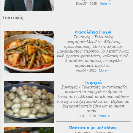
Dec-27 - 2025 |
More ->
Συνταγές
Φασολάκια Γιαχνί
Συνταγές - Τελευταίες
αναρτήσειςΜερίδες: 4Χρόνος
προετοιμασίας: 15 λεπτάΧρόνος
μαγειρέματος: περίπου 50 λεπτάΥλικά1
κιλό φρέσκα φασολάκια, καθαρισμένα2-
3 πατάτες, κομμένες σε μεγάλα
κομμάτια1 μεγάλο...
Aug-07 - 2026 |
More ->
Τσιριχτά
Συνταγές - Τελευταίες αναρτήσειςΤα
ποντιακά τα τσιριχτά έν άμον τα
ξακουστά τ'ελλενικά τα «λουκουμάδες»
ντο έχνε σα ζαχαροπλαστεία. Βέβαια σα
ζαχαροπλαστεία ξ̌ύνε και το σιρόπ
απάν...
Jul-31 - 2026 |
More ->
Παστίτσιο με μελιτζάνες
Συνταγές - Τελευταίες