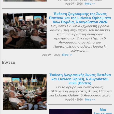
Aug-07 - 2026 |
More ->
Έκθεση ζωγραφικής της Άννας
Παπάνα και της Lidwien Opheij στα
Άνω Πορόια, 6 Αυγούστου 2026
Για βίντεο ΕΔΩΜια ξεχωριστή βραδιά
αφιερωμένη στην τέχνη, τον πολιτισμό
και την ανθρώπινη συντροφιά
πραγματοποιήθηκε την Πέμπτη 6
Αυγούστου, στον κήπο του
Παντοπωλείου στα Άνω Πορόια.Η
εκδήλωση...
Aug-07 - 2026 |
More ->
Βίντεο
Έκθεση ζωγραφικής Άννας Παπάνα
και Lidwien Opheij, 6 Αυγούστου
2026 (Βίντεο)
Για το άρθρο και φωτογραφίες
ΕΔΩΈκθεση ζωγραφικής Άννας Παπάνα
και Lidwien Opheij, 6 Αυγούστου 2026
Aug-08 - 2026 |
More ->
Μια
ξεχωριστή