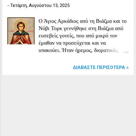
-
Τετάρτη, Αυγούστου 13, 2025
Ο Άγιος Αρκάδιος από τη Βιάζμα και το
Νόβι Τορκ γεννήθηκε στη Βιάζμα από
ευσεβείς γονείς, που από μικρό τον
έμαθαν να προσεύχεται και να
υπακούει. Ήταν ήρεμος, διορατικός,
συνετός και καλόψυχος, και διάλεξε να
ζήσει ως «διά Χριστόν σαλός» (δηλαδή
ΔΙΑΒΆΣΤΕ ΠΕΡΙΣΌΤΕΡΑ »
να προσποιείται τον τρελό για να ζήσει
ταπεινά και ασκητικά). Ζούσε από την
ελεημοσύνη και κοιμόταν όπου
έβρισκε, είτε στο δάσος είτε στο
πρόστεγο κάποιας εκκλησίας. Η γαλήνη
του και η αγάπη του για τη φύση του
έδιναν μια ξεχωριστή πνευματική
παρουσία, μακριά από την κοσμική
ματαιότητα. Στην εκκλησία, όταν