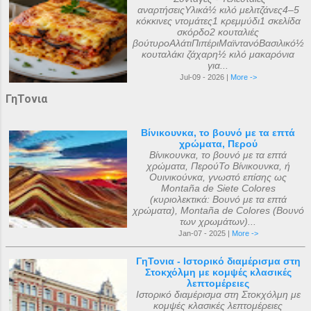
αναρτήσειςΥλικά½ κιλό μελιτζάνες4–5
κόκκινες ντομάτες1 κρεμμύδι1 σκελίδα
σκόρδο2 κουταλιές
βούτυροΑλάτιΠιπέριΜαϊντανόΒασιλικό½
κουταλάκι ζάχαρη½ κιλό μακαρόνια
για...
Jul-09 - 2026 |
More ->
ΓηΤονια
Βίνικουνκα, το βουνό με τα επτά
χρώματα, Περού
Βίνικουνκα, το βουνό με τα επτά
χρώματα, ΠερούΤο Βίνικουνκα, ή
Ουινικούνκα, γνωστό επίσης ως
Montaña de Siete Colores
(κυριολεκτικά: Βουνό με τα επτά
χρώματα), Montaña de Colores (Βουνό
των χρωμάτων)...
Jan-07 - 2025 |
More ->
ΓηΤονια - Ιστορικό διαμέρισμα στη
Στοκχόλμη με κομψές κλασικές
λεπτομέρειες
Ιστορικό διαμέρισμα στη Στοκχόλμη με
κομψές κλασικές λεπτομέρειες