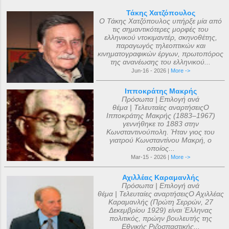
Τάκης Χατζόπουλος
Ο Τάκης Χατζόπουλος υπήρξε μία από
τις σημαντικότερες μορφές του
ελληνικού ντοκιμαντέρ, σκηνοθέτης,
παραγωγός τηλεοπτικών και
κινηματογραφικών έργων, πρωτοπόρος
της ανανέωσης του ελληνικού...
Jun-16 - 2026 |
More ->
Ιπποκράτης Μακρής
Πρόσωπα | Επιλογή ανά
θέμα | Τελευταίες αναρτήσειςΟ
Ιπποκράτης Μακρής (1883–1967)
γεννήθηκε το 1883 στην
Κωνσταντινούπολη. Ήταν γιος του
γιατρού Κωνσταντίνου Μακρή, ο
οποίος...
Mar-15 - 2026 |
More ->
Αχιλλέας Καραμανλής
Πρόσωπα | Επιλογή ανά
θέμα | Τελευταίες αναρτήσειςΟ Αχιλλέας
Καραμανλής (Πρώτη Σερρών, 27
Δεκεμβρίου 1929) είναι Έλληνας
πολιτικός, πρώην βουλευτής της
Εθνικής Ριζοσπαστικής...