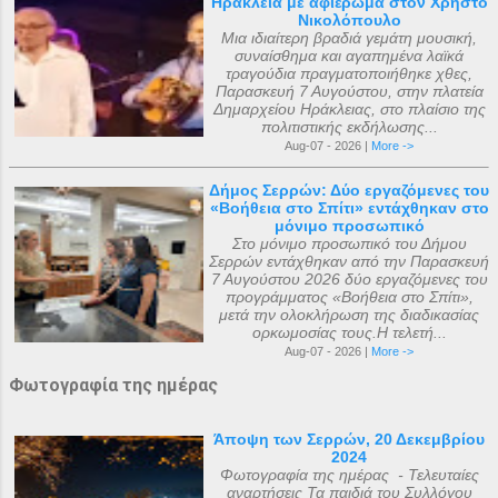
Ηράκλεια με αφιέρωμα στον Χρήστο
Νικολόπουλο
Μια ιδιαίτερη βραδιά γεμάτη μουσική,
συναίσθημα και αγαπημένα λαϊκά
τραγούδια πραγματοποιήθηκε χθες,
Παρασκευή 7 Αυγούστου, στην πλατεία
Δημαρχείου Ηράκλειας, στο πλαίσιο της
πολιτιστικής εκδήλωσης...
Aug-07 - 2026 |
More ->
Δήμος Σερρών: Δύο εργαζόμενες του
«Βοήθεια στο Σπίτι» εντάχθηκαν στο
μόνιμο προσωπικό
Στο μόνιμο προσωπικό του Δήμου
Σερρών εντάχθηκαν από την Παρασκευή
7 Αυγούστου 2026 δύο εργαζόμενες του
προγράμματος «Βοήθεια στο Σπίτι»,
μετά την ολοκλήρωση της διαδικασίας
ορκωμοσίας τους.Η τελετή...
Aug-07 - 2026 |
More ->
Φωτογραφία της ημέρας
Άποψη των Σερρών, 20 Δεκεμβρίου
2024
Φωτογραφία της ημέρας - Τελευταίες
αναρτήσεις Τα παιδιά του Συλλόγου