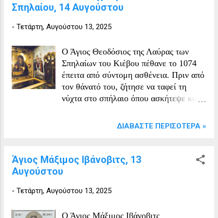
Σπηλαίου, 14 Αυγούστου
-
Τετάρτη, Αυγούστου 13, 2025
Ο Άγιος Θεοδόσιος της Λαύρας των
Σπηλαίων του Κιέβου πέθανε το 1074
έπειτα από σύντομη ασθένεια. Πριν από
τον θάνατό του, ζήτησε να ταφεί τη
νύχτα στο σπήλαιο όπου ασκήτεψε κατά
τη διάρκεια της Μεγάλης
Τεσσαρακοστής. Η επιθυμία του
ΔΙΑΒΆΣΤΕ ΠΕΡΙΣΌΤΕΡΑ »
εκπληρώθηκε δεκαοκτώ χρόνια
αργότερα. Το 1091, ο ηγούμενος
Ιωάννης και οι αδελφοί της Λαύρας
Άγιος Μάξιμος Ιβάνοβιτς, 13
αποφάσισαν ότι το λείψανο του
Αυγούστου
Θεοδοσίου έπρεπε να μεταφερθεί στον
-
Τετάρτη, Αυγούστου 13, 2025
Ναό της Κοιμήσεως, τον οποίο είχε
χτίσει πριν από τον θάνατό του και που
είχε εγκαινιαστεί μόλις το 1089. Τρεις
Ο Άγιος Μάξιμος Ιβάνοβιτς