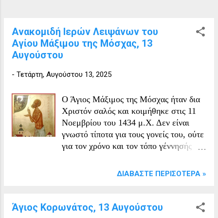
και παρέμενε αγράμματος. Κατά τις
περιπλανήσεις του είχε αναλάβει το
χάρισμα της «διά Χριστόν σαλότητας»,
Ανακομιδή Ιερών Λειψάνων του
το οποίο δεν εγκατέλειψε μέχρι τον
Αγίου Μάξιμου της Μόσχας, 13
θάνατό του. Μετά την επιστροφή του
Αυγούστου
στο χωριό, έζησε αρχικά με τον αδελφό
του, έπειτα με την ευσεβή οικογένεια
-
Τετάρτη, Αυγούστου 13, 2025
Γκρούζντεφ, που τον σεβόταν, μετά με
την οικογένεια Κοτσέριν, ή όπου αλλού
Ο Άγιος Μάξιμος της Μόσχας ήταν δια
τον οδηγού...
Χριστόν σαλός και κοιμήθηκε στις 11
Νοεμβρίου του 1434 μ.Χ. Δεν είναι
γνωστό τίποτα για τους γονείς του, ούτε
για τον χρόνο και τον τόπο γέννησής
του. Ο Άγιος Μάξιμος διάλεξε έναν από
τους πιο δύσκολους και τραχείς δρόμους
ΔΙΑΒΆΣΤΕ ΠΕΡΙΣΌΤΕΡΑ »
προς τη σωτηρία, αναλαμβάνοντας το
σχήμα του διά Χριστόν σαλού.
Καλοκαίρι και χειμώνα ο Μάξιμος
Άγιος Κορωνάτος, 13 Αυγούστου
περιπλανιόταν σχεδόν γυμνός,