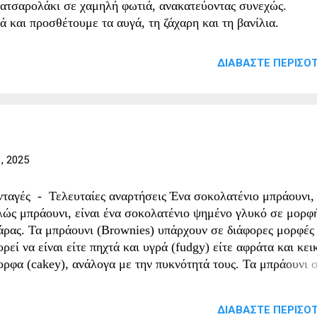
κατσαρολάκι σε χαμηλή φωτιά, ανακατεύοντας συνεχώς.
 και προσθέτουμε τα αυγά, τη ζάχαρη και τη βανίλια.
ουμε το αλεύρι και ανακατεύουμε μέχρι να ομογενοποιηθεί 
έτουμε ξηρούς καρπούς ή σταγόνες σοκολάτας. Ζεσταίνουμε
ΔΙΑΒΆΣΤΕ ΠΕΡΙΣΌΤ
άνι σε μέτρια φωτιά και αλείφουμε με λίγο βούτυρο ή λάδι.
γάνι και σκεπάζουμε με καπάκι. Ψήνουμε για 15-20 λεπτά περ
 αλλά να παραμείνει υγρό εσωτερικά. Αφήνουμε να κρυώσει 
τια και σερβίρουμε.
, 2025
νταγές - Τελευταίες αναρτήσεις Ένα σοκολατένιο μπράουνι,
λώς μπράουνι, είναι ένα σοκολατένιο ψημένο γλυκό σε μορφ
άρας. Τα μπράουνι (Brownies) υπάρχουν σε διάφορες μορφές
ρεί να είναι είτε πηχτά και υγρά (fudgy) είτε αφράτα και κει
ορφα (cakey), ανάλογα με την πυκνότητά τους. Τα μπράουνι 
λά όχι πάντα, έχουν μια γυαλιστερή «επικάλυψη» στην επάνω
ιφάνειά τους. Μπορεί επίσης να περιέχουν ξηρούς καρπούς,
ΔΙΑΒΆΣΤΕ ΠΕΡΙΣΌΤ
ικάλυψη, κομματάκια σοκολάτας ή άλλα υλικά. Μια παραλλα