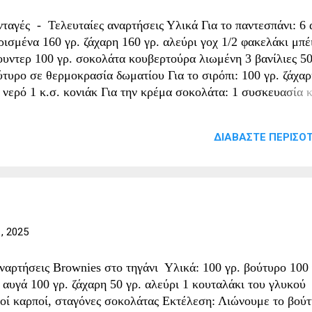
σπαλίζουμε με 3 κουταλιές της σούπας καρύδια, σκεπάζουμε
νταγές - Τελευταίες αναρτήσεις Υλικά Για το παντεσπάνι: 6 
όμη ένα φύλλο και τοποθετούμε κατά μήκος ποσότητα από...
ρισμένα 160 γρ. ζάχαρη 160 γρ. αλεύρι γοχ 1/2 φακελάκι μπέ
ουντερ 100 γρ. σοκολάτα κουβερτούρα λιωμένη 3 βανίλιες 50
ύτυρο σε θερμοκρασία δωματίου Για το σιρόπι: 100 γρ. ζάχα
. νερό 1 κ.σ. κονιάκ Για την κρέμα σοκολάτα: 1 συσκευασία 
χαροπλαστικής με γεύση σοκολάτα 300 ml γάλα 100 ml κρέμ
λακτος 100 γρ. σοκολάτα κουβερτούρα λιωμένη 50 γρ. τριμμ
ΔΙΑΒΆΣΤΕ ΠΕΡΙΣΌΤ
ρύδι Για την κρέμα βανίλια: 1 συσκευασία κρέμα ζαχαροπλασ
 γεύση βανίλια 300 ml γάλα 100 ml κρέμα γάλακτος 100 γρ. 
κολάτα λιωμένη 50 γρ. τριμμένο καρύδι Εκτέλεση Για το
ντεσπάνι: Χτυπάμε με το μίξερ τα ασπράδια σε σφιχτή μαρέγ
λο μπολ χτυπάμε με το μίξερ τους κρόκους με τη ζάχαρη μέχρ
γμα να αφρατέψει και να ασπρίσει. Ρίχνουμε τις βανίλιες, το
, 2025
ύτυρο και χτυπάμε να ανακατευτούν. Ρίχνουμε λίγο λίγο το α
σκινισμένο με το μπέικιν πάουντερ και ανακατεύουμε στην
ναρτήσεις Brownies στο τηγάνι Υλικά: 100 γρ. βούτυρο 100 
μηλότερη ταχύτητα. Προσθέτουμε την σ...
αυγά 100 γρ. ζάχαρη 50 γρ. αλεύρι 1 κουταλάκι του γλυκού
ροί καρποί, σταγόνες σοκολάτας Εκτέλεση: Λιώνουμε το βού