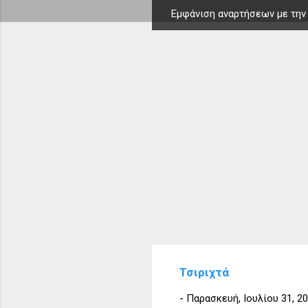
Εμφάνιση αναρτήσεων με την
Α
ν
α
ρ
τ
ή
σ
ε
ι
ς
Τσιριχτά
-
Παρασκευή, Ιουλίου 31, 2