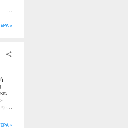
η
 ένα
ΕΡΑ »
ίπου,
λίγα
 ή
ή
 και
κ-
συχνά,
ΕΡΑ »
γή