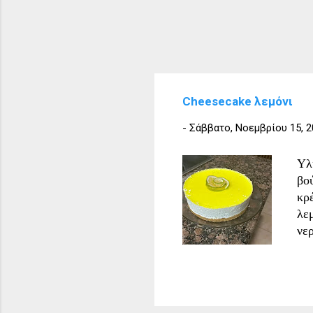
Cheesecake λεμόνι
-
Σάββατο, Νοεμβρίου 15, 2
Υλ
βο
κρ
λε
νε
μπ
βο
να
πο