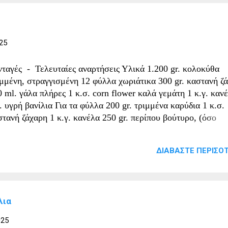
έμα: Χτυπάμε τη φρέσκα κρέμα μέχρι να γίνει μια σαντυγί. Σ
λο μπολ χτυπάμε τη φιλαδέλφια με τη ζάχαρη άχνη μέχρι να
ρατέψει. Στο μείγμα με την φιλαδέλφια προσθέτουμε το ένα
κελάκι από το ζελέ και το χυμό λεμονιού και χτυπάμε ελαφρ
25
ολούθως, μεταφέρουμε τη σαντυγί στο μπολ με τη φιλαδέλφι
ακατεύουμε το μείγμα με μια σπάτουλα έτσι ώστε να μην χάσ
νταγές - Τελευταίες αναρτήσεις Υλικά 1.200 gr. κολοκύθα
κο της. Το μεταφέρουμε στη φόρμα με το μπισκότο και το ...
ιμμένη, στραγγισμένη 12 φύλλα χωριάτικα 300 gr. καστανή ζ
 ml. γάλα πλήρες 1 κ.σ. corn flower καλά γεμάτη 1 κ.γ. καν
. υγρή βανίλια Για τα φύλλα 200 gr. τριμμένα καρύδια 1 κ.σ.
στανή ζάχαρη 1 κ.γ. κανέλα 250 gr. περίπου βούτυρο, (όσο
ειαστεί) για το άλειμμα Εκτέλεση Καθαρίζουμε τις κολοκύθες,
βουμε λίγες λίγες στο multi και τις αφήνουμε όλο το βράδυ σ
ΔΙΑΒΆΣΤΕ ΠΕΡΙΣΌΤ
υπητό να στραγγίξουν από τα υγρά τους. Την επόμενη μέρα,
ζουμε την τριμμένη κολοκύθα σε κατσαρόλα με τη ζάχαρη κα
ακατεύουμε μέχρι να πιει όλα τα υγρά της. Πριν κρυώσει τελ
οσθέτουμε το γάλα στο οποίο έχουμε διαλύσει το corn flour κ
λια
ακατεύουμε καλά. Αφήνουμε το μείγμα να κρυώσει. Σε ένα μ
ακατεύουμε τα τριμμένα καρύδια με λίγη ζάχαρη και κανέλα.
025
υτυρώνουμε το ταψί και στρώνουμε δύο βουτυρωμένα φύλλα