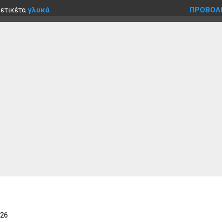
 ετικέτα
γλυκά
ΠΡΟΒΟΛ
026