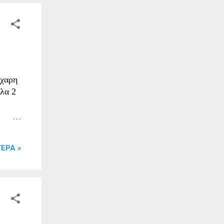
ε ένα
ώς.
α και
ει τον
άχαρη
έλα 2
 τις
ε
ΕΡΑ »
ι
είως,
αι
πολ,
.