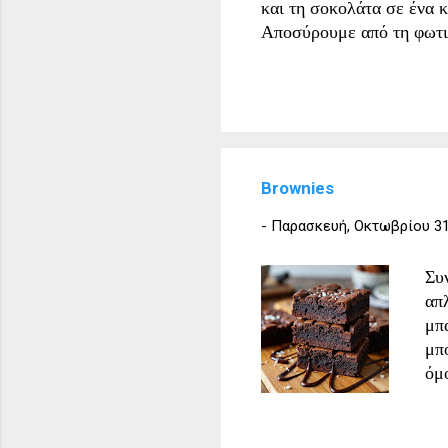
και τη σοκολάτα σε ένα 
Αποσύρουμε από τη φωτιά
Ανακατεύουμε καλά. Ρίχν
ζύμη. Αν θέλουμε, προσθ
μεγάλο αντικολλητικό τηγ
Ρίχνουμε τη ζύμη στο τη
μέχρι να σταθεροποιηθεί
λεπτά, κόβουμε σε κομμά
Brownies
-
Παρασκευή, Οκτωβρίου 31
Συ
απ
μπ
μπο
όμ
αλ
επ
επ