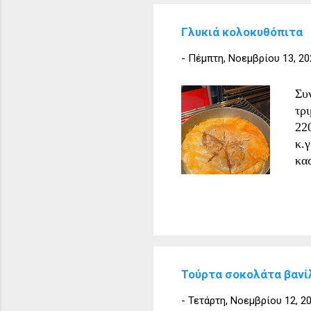
κρ
άλ
Γλυκιά κολοκυθόπιτα
αφ
φα
-
Πέμπτη, Νοεμβρίου 13, 20
Ακ
αν
Συ
όγ
τρ
220
κ.γ
κα
χρ
τρί
τρ
βά
αν
πρ
Τούρτα σοκολάτα βανί
αν
αν
-
Τετάρτη, Νοεμβρίου 12, 2
Βο