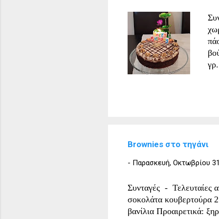
Πα
Συ
ακ
χω
πά
βο
γρ
ζα
γά
κα
με
σο
πα
Brownies στο τηγάνι
άλ
μεί
-
Παρασκευή, Οκτωβρίου 31
βο
κο
Συνταγές - Τελευταίες α
χα
σοκολάτα κουβερτούρα 2 
βανίλια Προαιρετικά: ξη