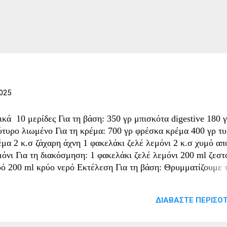
025
ικά 10 μερίδες Για τη βάση: 350 γρ μπισκότα digestive 180 
ύτυρο λιωμένο Για τη κρέμα: 700 γρ φρέσκα κρέμα 400 γρ τυ
έμα 2 κ.σ ζάχαρη άχνη 1 φακελάκι ζελέ λεμόνι 2 κ.σ χυμό απ
μόνι Για τη διακόσμηση: 1 φακελάκι ζελέ λεμόνι 200 ml ζεστ
ρό 200 ml κρύο νερό Εκτέλεση Για τη βάση: Θρυμματίζουμε 
ισκότα στο μπλέντερ. Μέχρι να θρυμματιστούν, λιώνουμε το
ύτυρο και όταν είναι έτοιμο το ανακατεύουμε με τα μπισκότα 
ΔΙΑΒΆΣΤΕ ΠΕΡΙΣΌΤ
 φτιάξουμε τη βάση μας. Τα μεταφέρουμε σε φόρμα και το πα
λύ καλά με ένα ποτήρι και το μεταφέρουμε στο ψυγείο. Για τ